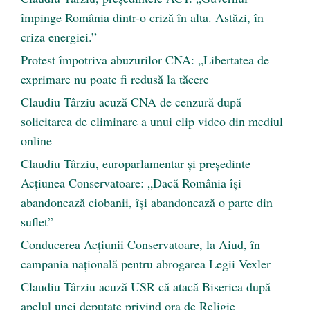
împinge România dintr-o criză în alta. Astăzi, în
criza energiei.”
Protest împotriva abuzurilor CNA: „Libertatea de
exprimare nu poate fi redusă la tăcere
Claudiu Târziu acuză CNA de cenzură după
solicitarea de eliminare a unui clip video din mediul
online
Claudiu Târziu, europarlamentar și președinte
Acțiunea Conservatoare: „Dacă România își
abandonează ciobanii, își abandonează o parte din
suflet”
Conducerea Acțiunii Conservatoare, la Aiud, în
campania națională pentru abrogarea Legii Vexler
Claudiu Târziu acuză USR că atacă Biserica după
apelul unei deputate privind ora de Religie