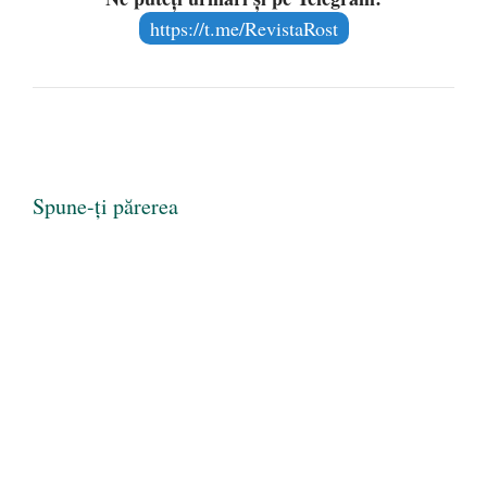
https://t.me/RevistaRost
Spune-ți părerea