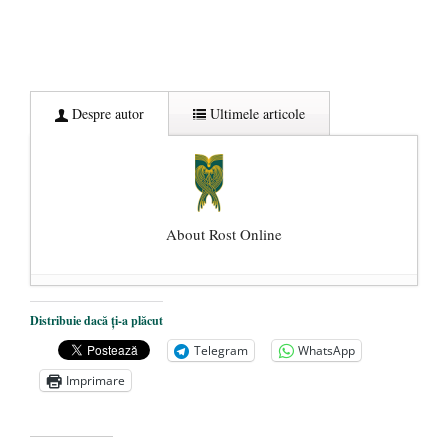
Despre autor
Ultimele articole
About Rost Online
Dezvăluiri cutremurătoare despre
Distribuie dacă ți-a plăcut
președintele Ucrainei, Volodymyr
Telegram
WhatsApp
Zelensky
- 13 mai 2026
Imprimare
Statul care servește Națiunea
- 21 aprilie
2026
Legea Vexler produce efecte. Bustul