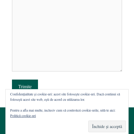
Trimite
Confidențialitate și cookie-uri: acest site folosește cookie-uri. Dacă continui să
folosești acest site web, ești de acord cu utilizarea lor.
Pentru a afla mai multe, inclusiv cum să controlezi cookie-urile, uită-te aici:
Politică cookie-uri
© 2002-2026 · Asociația ROST
Web hosting şi dezvoltare Wordpress:
Casa de WEB