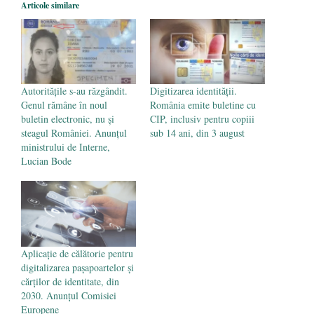
Articole similare
poetului Octavian Goga, înlăturat din Iași
- 16 aprilie 2026
Autoritățile s-au răzgândit.
Digitizarea identității.
Genul rămâne în noul
România emite buletine cu
buletin electronic, nu și
CIP, inclusiv pentru copiii
steagul României. Anunțul
sub 14 ani, din 3 august
ministrului de Interne,
Lucian Bode
Aplicație de călătorie pentru
digitalizarea pașapoartelor și
cărților de identitate, din
2030. Anunțul Comisiei
Europene