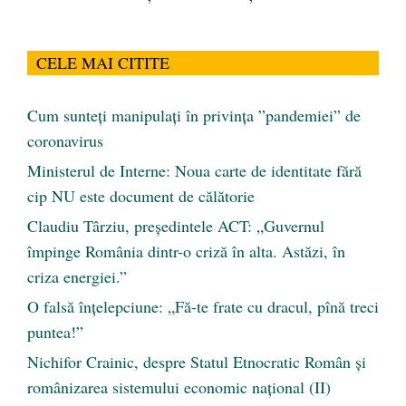
CELE MAI CITITE
Cum sunteți manipulați în privința ”pandemiei” de
coronavirus
Ministerul de Interne: Noua carte de identitate fără
cip NU este document de călătorie
Claudiu Târziu, președintele ACT: „Guvernul
împinge România dintr-o criză în alta. Astăzi, în
criza energiei.”
O falsă înțelepciune: „Fă-te frate cu dracul, pînă treci
puntea!”
Nichifor Crainic, despre Statul Etnocratic Român şi
românizarea sistemului economic naţional (II)