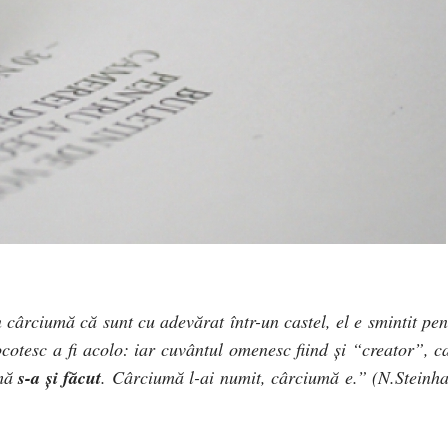
cârciumă că sunt cu adevărat într-un castel, el e smintit pen
cotesc a fi acolo: iar cuvântul omenesc fiind şi “creator”, ca
umă
s-a şi făcut
. Cârciumă l-ai numit, cârciumă e.” (N.Steinha