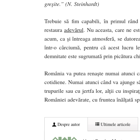
greşite.” (N. Steinhardt)
Trebuie să fim capabili, în primul rând
restaura
adevărul
. Nu aceasta, care ne es
acum, ca şi întreaga atmosferă, se datorea
într-o cârciumă, pentru că acest lucru le
demnitate este sugrumată prin picătura chi
România va putea renaşte numai atunci cân
cotidiene. Numai atunci când va ajunge să 
trupurile sau cu jertfa lor, alţii cu inspira
României adevărate, cu fruntea înălţată sp
Despre autor
Ultimele articole