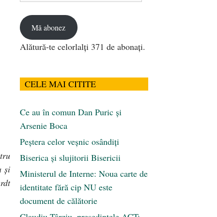
email
Mă abonez
Alătură-te celorlalți 371 de abonați.
CELE MAI CITITE
Ce au în comun Dan Puric şi
Arsenie Boca
Peştera celor veşnic osândiţi
tru
Biserica și slujitorii Bisericii
 şi
Ministerul de Interne: Noua carte de
rdt
identitate fără cip NU este
document de călătorie
Claudiu Târziu, președintele ACT: