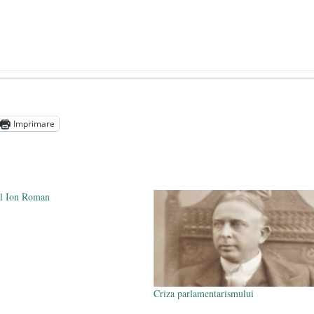
octombrie 2020
ea dialogurilor lui Soloviov
- 19 septembrie 2020
Imprimare
zuri COVID-19 – analiză şi explicaţii
- 16 iulie 2020
ul Ion Roman
Criza parlamentarismului