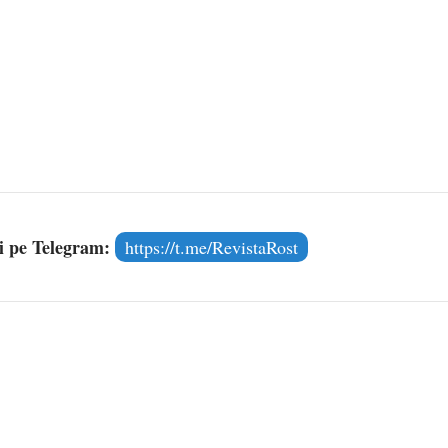
și pe Telegram:
https://t.me/RevistaRost