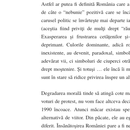
Astfel ar putea fi definită România care a
de câte o “nebunie” pozitivă care se încă
carusel politic se învârteşte mai departe i
(aceştia fiind priviţi de mulţi drept “r
Exasperarea şi frustrarea cetăţenilor ş
deprimant. Culorile dominante, adică ro
inexistente, au devenit, paradoxal, simbol
adevărat vii, ci simboluri de ciuperci otr
drept moştenire. Şi totuşi … ele încă îi m
sunt în stare să ridice privirea înspre un a
Degradarea morală tinde să atingă cote max
voturi de protest, nu vom face altceva de
1990 încoace. Atunci măcar existau sper
alternativă de viitor. Din păcate, ele au 
diferit. Însănătoşirea României pare a fi 