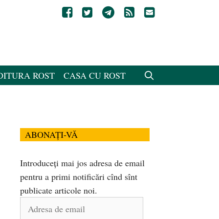
DITURA ROST
CASA CU ROST
ABONAȚI-VĂ
Introduceți mai jos adresa de email
pentru a primi notificări cînd sînt
publicate articole noi.
Adresa
de