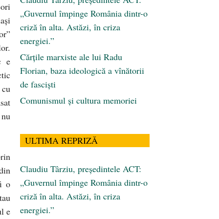
ori
„Guvernul împinge România dintr-o
aşi
criză în alta. Astăzi, în criza
lor”
energiei.”
or.
Cărţile marxiste ale lui Radu
c e
Florian, baza ideologică a vînătorii
tic
de fascişti
 cu
Comunismul şi cultura memoriei
sat
 nu
ULTIMA REPRIZĂ
rin
Claudiu Târziu, președintele ACT:
din
„Guvernul împinge România dintr-o
i o
criză în alta. Astăzi, în criza
tau
energiei.”
l e