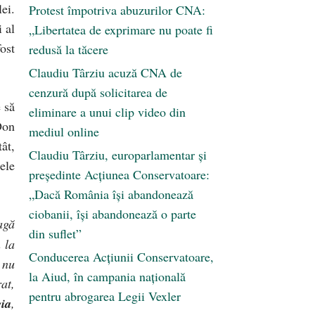
ei.
Protest împotriva abuzurilor CNA:
i al
„Libertatea de exprimare nu poate fi
ost
redusă la tăcere
Claudiu Târziu acuză CNA de
cenzură după solicitarea de
 să
eliminare a unui clip video din
Don
mediul online
ât,
Claudiu Târziu, europarlamentar și
ele
președinte Acțiunea Conservatoare:
„Dacă România își abandonează
ciobanii, își abandonează o parte
agă
din suflet”
 la
Conducerea Acțiunii Conservatoare,
 nu
la Aiud, în campania națională
at,
pentru abrogarea Legii Vexler
eia
,