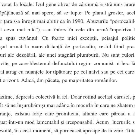
 votat la locale. Izul generalizat de cârciumă e străpuns arare
păţânează să mai spere, să se lupte. Pe planul grosier, acel
ar ţara s-a înroşit mai abitir ca în 1990. Abuzurile “portocalii
ăul ceva mai mic”) s-au întors în cele din urmă împotriva l
i-a spus cuvântul. Cu foarte mici excepţii, peisajul politi
şul urmat la mare distanţă de portocaliu, restul fiind prac
uri ale dezolării, ale unei stagnări plumburii. Nu sunt culori
ăvite, pe care blestemul defunctului regim comunist ni le-a lă
ai atrag cu nuanţele lor ţipătoare pe cei naivi sau pe cei care
lt orizont. Adică, din păcate, pe majoritatea românilor.
ime, depresia colectivă la fel. Doar rotind acelaşi carusel, p
cât să ne înşurubăm şi mai adânc în mocirla în care ne zbatem 
anţe, existau forţe care promiteau, alianţe care păreau a f
eşuat într-un mod lamentabil şi iresponsabil. Acum lucrurile s
nevoită, în acest moment, să pornească aproape de la zero. Totu