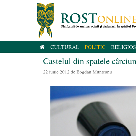
Sari
la
conținut
CULTURAL
POLITIC
RELIGIOS
Castelul din spatele cârciu
22 iunie 2012
de
Bogdan Munteanu