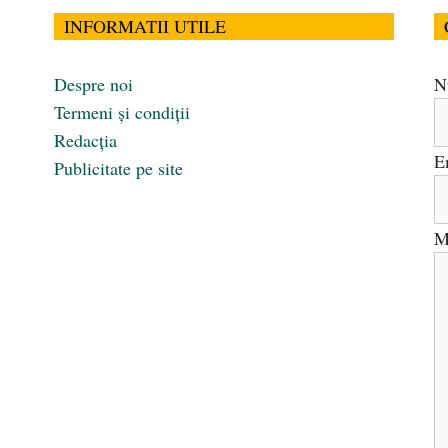
INFORMATII UTILE
Despre noi
N
Termeni și condiții
Redacția
E
Publicitate pe site
M