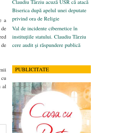
Claudiu Târziu acuză USR că atacă
Biserica după apelul unei deputate
privind ora de Religie
e a
 de
Val de incidente cibernetice în
red
instituțiile statului. Claudiu Târziu
 de
cere audit și răspundere publică
PUBLICITATE
mii
 cu
u al