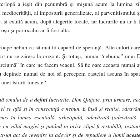
terlopă a ieşit din penumbră şi mişună acum la lumina zil
 mediocrităţii, al imposturii generalizate, al parvenitismului ş
şi exultă acum, după alegerile locale, iar lucrurile nu ar fi f
oşu şi portocaliu ar fi fost alta.
proape nebun ca să mai fii capabil de speranţă. Alte culori care
urt nu se zăresc la orizont. Şi totuşi, numai “nebunia” unui 
ârciumă” în care ne facem veacul. Să fie oare aceasta numai at
 depinde numai de noi să percepem castelul ascuns în spat
 unei istorii funeste?
ată omului de a
defini l
ucrurile, Don Quijote, prin urmare, ne
 el se află şi în consecinţă e nebun. E însă şi realist, zdravăn
ămas în lumea esenţială, arhetipală, adevărată (adevărată,
cu vălul magiei şi putând în orice clipă fi restabilit, restaur
intr-un act de revenire la adevăr şi de repudiere a lumii
acest