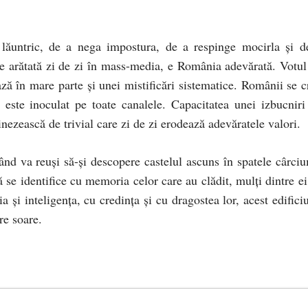
 lăuntric, de a nega impostura, de a respinge mocirla şi d
te arătată zi de zi în mass-media, e România adevărată. Votul
ză în mare parte şi unei mistificări sistematice. Românii se c
 este inoculat pe toate canalele. Capacitatea unei izbucniri
nezească de trivial care zi de zi erodează adevăratele valori.
d va reuşi să-şi descopere castelul ascuns în spatele cârciu
se identifice cu memoria celor care au clădit, mulţi dintre ei
ţia şi inteligenţa, cu credinţa şi cu dragostea lor, acest edifici
re soare.