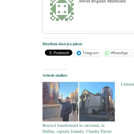
About Bogdan Munteanu
Paralele: ateul şi rugăciunea
- 18 
Distribuie dacă ți-a plăcut
Semne ale vremurilor sau actualitat
Telegram
WhatsApp
Dinamica creşterii numărului de ca
Articole similare
Lăutar
Biserică transformată în cârciumă, la
Dublin, capitala Irlandei. Claudiu Târziu: