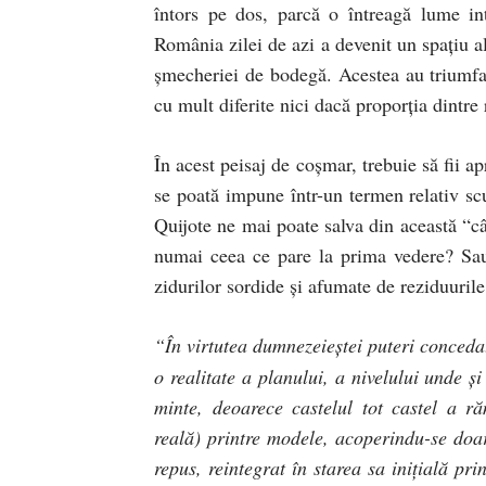
întors pe dos, parcă o întreagă lume in
România zilei de azi a devenit un spaţiu al
şmecheriei de bodegă. Acestea au triumfat 
cu mult diferite nici dacă proporţia dintre r
În acest peisaj de coşmar, trebuie să fii a
se poată impune într-un termen relativ sc
Quijote ne mai poate salva din această “c
numai ceea ce pare la prima vedere? Sau
zidurilor sordide şi afumate de reziduurile
“În virtutea dumnezeieştei puteri conced
o realitate a planului, a nivelului unde şi
minte, deoarece castelul tot castel a r
reală) printre modele, acoperindu-se doar 
repus, reintegrat în starea sa iniţială pr