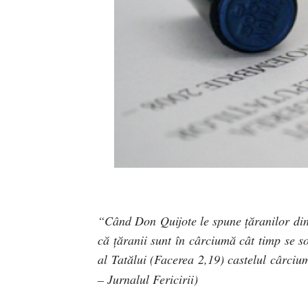
“Când Don Quijote le spune ţăranilor din 
că ţăranii sunt în cârciumă cât timp se so
al Tatălui (Facerea 2,19) castelul cârci
– Jurnalul Fericirii)