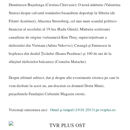
Dumitrescu Buşulenga (Cristina Chirvasie); O nouă mărturie (Valentina
Sturza) despre calvarul românilor basarabeni deportaţi în Siberia (dr.
Filaret Acatrinei); Afacerea Strousberg, cel mai mare scandal politico-
financiar al secolului al 19-lea (Radu Găină); Mărturia scriitoarei
canadiene de origine vietnameză Kim Thuy, supravieţuitoare a
războiului din Vietnam (Adina Vukovic); Creangă şi Eminescu în
bojdeuca din dealul Ţicăului (Ileana Puzdreac) şi 100 de ani de la
sfârşitul războielor balcanice (Corneliu Matache).
Despre ultimul subiect, dar şi despre alte evenimente istorice pe care le
vom dezbate în acest an, am discutat cu domnul Dorin Matei,
preşedintele Fundaţiei Culturale Magazin istoric.
Vizionaţi emisiunea aici:
Omul şi timpul (19.01.2013) pe tvrplus.ro.