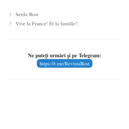
Reportaj TVR 2013
- 3 iunie 2013
Serile Rost
Vive la France! Et la famille?
Ne puteți urmări și pe Telegram:
https://t.me/RevistaRost