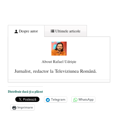
Despre autor
Ultimele articole
About Rafael Udriște
Jurnalist, redactor la Televiziunea Română.
Un bit sau patru cadrane? Politica nu e
Distribuie dacă ți-a plăcut
doar alb și negru
- 27 noiembrie 2025
Telegram
WhatsApp
Din dragoste pentru Frumos (II)
- 10 iunie
Imprimare
2013
DIN DRAGOSTE PENTRU FRUMOS –