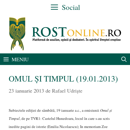
Sari
Social
la
conținut
MENIU
OMUL ŞI TIMPUL (19.01.2013)
23 ianuarie 2013
de
Rafael Udriște
Subiectele ediţiei de sâmbătă, 19 ianuarie a.c., a emisiunii
Omul şi
Timpul
, de pe TVR1: Castelul Hunedoara, locul în care s-au scris
inedite pagini de istorie (Emilia Nicolaescu); In memoriam Zoe