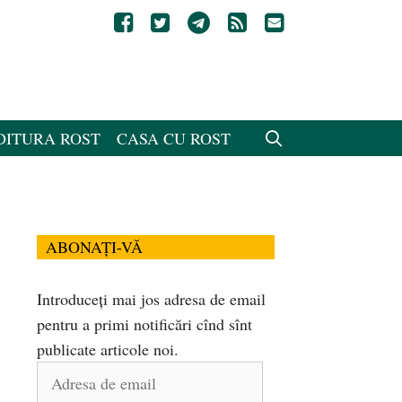
DITURA ROST
CASA CU ROST
ABONAȚI-VĂ
Introduceți mai jos adresa de email
pentru a primi notificări cînd sînt
publicate articole noi.
Adresa
de