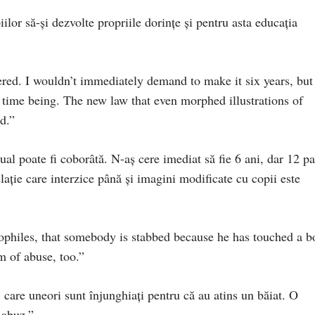
lor să-şi dezvolte propriile dorinţe şi pentru asta educaţia
wered. I wouldn’t immediately demand to make it six years, but
e time being. The new law that even morphed illustrations of
d.”
l poate fi coborâtă. N-aş cere imediat să fie 6 ani, dar 12 pa
laţie care interzice până şi imagini modificate cu copii este
ophiles, that somebody is stabbed because he has touched a b
m of abuse, too.”
 care uneori sunt înjunghiaţi pentru că au atins un băiat. O
 abuz.”