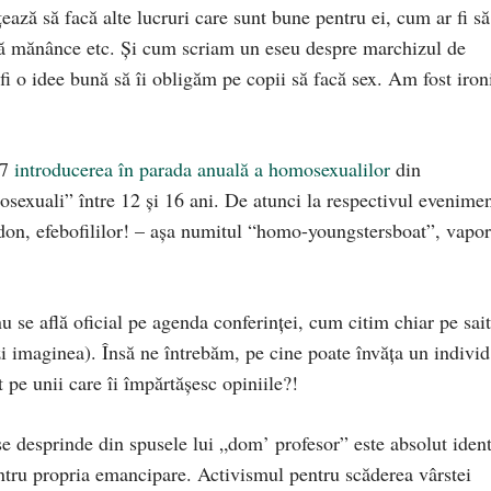
rţează să facă alte lucruri care sunt bune pentru ei, cum ar fi să
 să mănânce etc. Şi cum scriam un eseu despre marchizul de
i o idee bună să îi obligăm pe copii să facă sex. Am fost iron
07
introducerea în parada anuală a homosexualilor
din
sexuali” între 12 şi 16 ani. De atunci la respectivul evenime
ardon, efebofililor! – aşa numitul “homo-youngstersboat”, vapor
u se află oficial pe agenda conferinţei, cum citim chiar pe sait
i imaginea). Însă ne întrebăm, pe cine poate învăţa un individ
t pe unii care îi împărtăşesc opiniile?!
 se desprinde din spusele lui „dom’ profesor” este absolut ident
tru propria emancipare. Activismul pentru scăderea vârstei