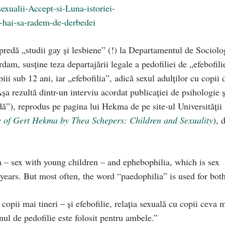
 predă „studii gay şi lesbiene” (!) la Departamentul de Sociolo
dam, susţine teza departajării legale a pedofiliei de „efebofili
ii sub 12 ani, iar „efebofilia”, adică sexul adulţilor cu copii 
Aşa rezultă dintr-un interviu acordat publicaţiei de psihologie ş
ă”), reprodus pe pagina lui Hekma de pe site-ul Universităţii
w of Gert Hekma by Thea Schepers: Children and Sexuality
), 
a – sex with young children – and ephebophilia, which is sex
years. But most often, the word “paedophilia” is used for both
 copii mai tineri – şi efebofilie, relaţia sexuală cu copii ceva 
ul de pedofilie este folosit pentru ambele.”