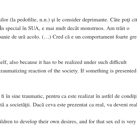
lor (la pedofilie, n.n.) şi le consider deprimante. Câte poţi cit
 În special în SUA, e mai mult decât monstruos. Am trăit o
panie de ură acolo. (…) Cred că e un comportament foarte gre
elf, also because it has to be realized under such difficult
raumatizing reaction of the society. If something is presented
fi în sine traumatic, pentru ca este realizat în astfel de condiţi
ntă a societăţii. Dacă ceva este prezentat ca real, va deveni rea
ldren to develop their own desires, and for that sex ed is very