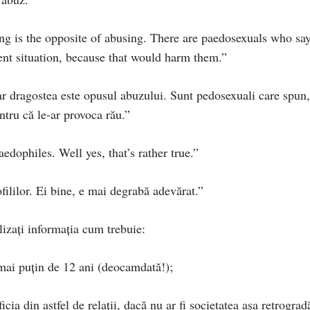
ng is the opposite of abusing. There are paedosexuals who say
sent situation, because that would harm them.”
ar dragostea este opusul abuzului. Sunt pedosexuali care spun,
ntru că le-ar provoca rău.”
edophiles. Well yes, that’s rather true.”
fililor. Ei bine, e mai degrabă adevărat.”
lizaţi informaţia cum trebuie:
 mai puţin de 12 ani (deocamdată!);
icia din astfel de relaţii, dacă nu ar fi societatea aşa retrograd