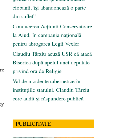
ciobanii, își abandonează o parte
din suflet”
Conducerea Acțiunii Conservatoare,
la Aiud, în campania națională
pentru abrogarea Legii Vexler
Claudiu Târziu acuză USR că atacă
Biserica după apelul unei deputate
re
privind ora de Religie
Val de incidente cibernetice în
instituțiile statului. Claudiu Târziu
cere audit și răspundere publică
oy
PUBLICITATE