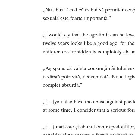
„Nu abuz. Cred că trebui să permitem copii
sexuală este foarte importantă.”
„I would say that the age limit can be lo
twelve years looks like a good age, for th
children are forbidden is completely absur
„Aş spune că vârsta consimţământului sexua
o vârstă potrivită, deocamdată. Noua legis
complet absurdă.”
„(…)you also have the abuse against paed
at some time. I consider that a serious for
„(…) mai este şi abuzul contra pedofililor,
consider şi pe aceasta o formă serioasă de