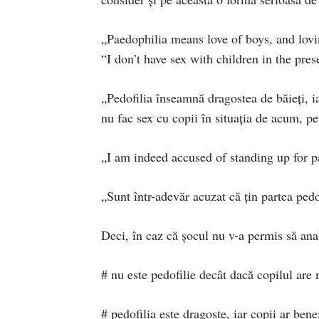
„Paedophilia means love of boys, and lovi
“I don’t have sex with children in the pre
„Pedofilia înseamnă dragostea de băieţi, i
nu fac sex cu copii în situaţia de acum, pe
„I am indeed accused of standing up for pa
„Sunt într-adevăr acuzat că ţin partea pedo
Deci, în caz că şocul nu v-a permis să ana
# nu este pedofilie decât dacă copilul are
# pedofilia este dragoste, iar copii ar benef