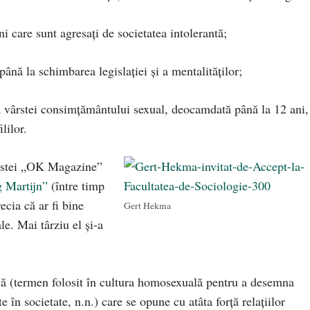
ni care sunt agresaţi de societatea intolerantă;
până la schimbarea legislaţiei şi a mentalităţilor;
 a vârstei consimţământului sexual, deocamdată până la 12 ani,
lilor.
vistei „OK Magazine”
g Martijn”
(între timp
ecia că ar fi bine
Gert Hekma
ale. Mai târziu el şi-a
ă (termen folosit în cultura homosexuală pentru a desemna
în societate, n.n.) care se opune cu atâta forţă relaţiilor