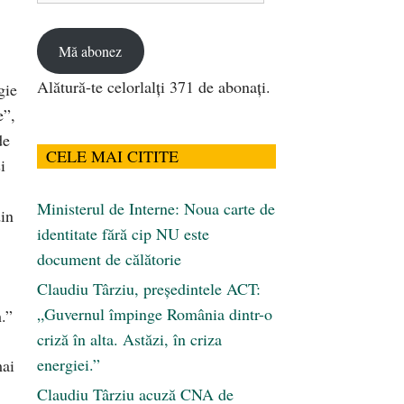
email
Mă abonez
Alătură-te celorlalți 371 de abonați.
gie
e”,
de
CELE MAI CITITE
i
Ministerul de Interne: Noua carte de
din
identitate fără cip NU este
document de călătorie
Claudiu Târziu, președintele ACT:
„Guvernul împinge România dintr-o
.”
criză în alta. Astăzi, în criza
energiei.”
mai
Claudiu Târziu acuză CNA de