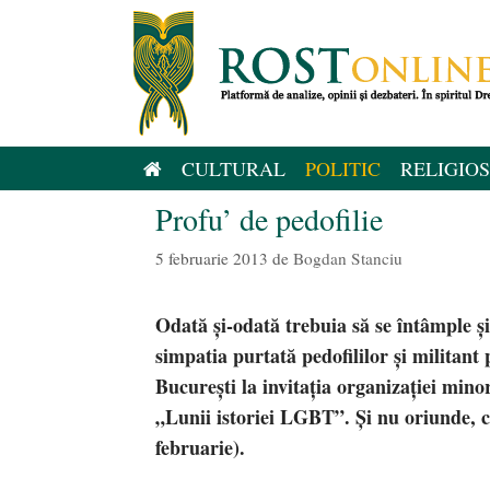
Sari
la
conținut
CULTURAL
POLITIC
RELIGIOS
Profu’ de pedofilie
5 februarie 2013
de
Bogdan Stanciu
Odată şi-odată trebuia să se întâmple ş
simpatia purtată pedofililor şi militan
Bucureşti la invitaţia organizaţiei mino
„Lunii istoriei LGBT”. Şi nu oriunde, ci
februarie).