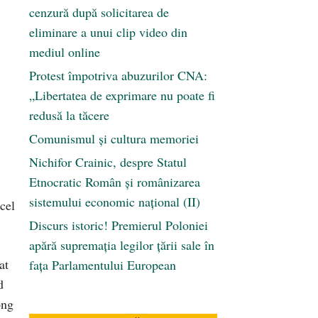
cenzură după solicitarea de
eliminare a unui clip video din
mediul online
Protest împotriva abuzurilor CNA:
„Libertatea de exprimare nu poate fi
redusă la tăcere
Comunismul şi cultura memoriei
Nichifor Crainic, despre Statul
Etnocratic Român şi românizarea
sistemului economic naţional (II)
cel
Discurs istoric! Premierul Poloniei
apără supremația legilor țării sale în
at
fața Parlamentului European
d
ong