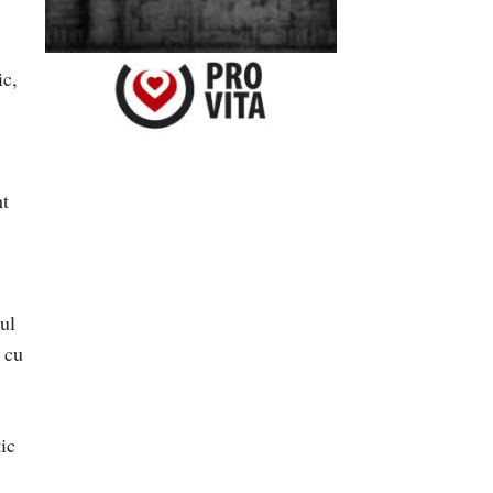
ic,
nt
ul
 cu
ic