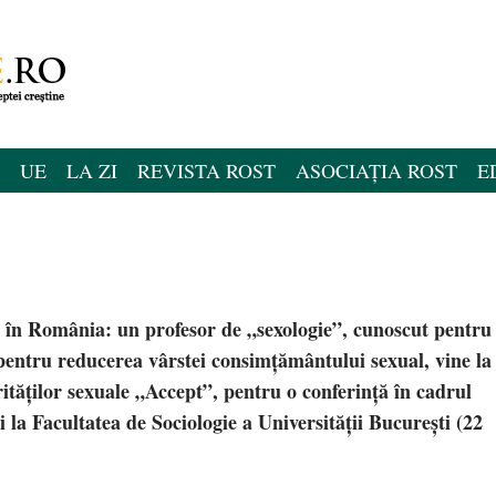
UE
LA ZI
REVISTA ROST
ASOCIAȚIA ROST
E
i în România: un profesor de „sexologie”, cunoscut pentru
t pentru reducerea vârstei consimţământului sexual, vine la
rităţilor sexuale „Accept”, pentru o conferinţă în cadrul
 la Facultatea de Sociologie a Universităţii Bucureşti (22