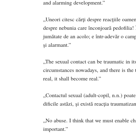
and alarming development.”
„Uneori citesc cărţi despre reacţiile oameni
despre nebunia care înconjoară pedofilia!
jumătate de an acolo; e într-adevăr o cam
şi alarmant.”
„The sexual contact can be traumatic in its
circumstances nowadays, and there is the t
real, it shall become real.”
„Contactul sexual (adult-copil, n.n.) poate 
dificile astăzi, şi există reacţia traumatiza
„No abuse. I think that we must enable chi
important.”