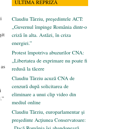
ULTIMA REPRIZĂ
i
Claudiu Târziu, președintele ACT:
„Guvernul împinge România dintr-o
şit
criză în alta. Astăzi, în criza
energiei.”
Protest împotriva abuzurilor CNA:
„Libertatea de exprimare nu poate fi
 as
redusă la tăcere
Claudiu Târziu acuză CNA de
cenzură după solicitarea de
i
eliminare a unui clip video din
l.”
mediul online
Claudiu Târziu, europarlamentar și
președinte Acțiunea Conservatoare:
„Dacă România își abandonează