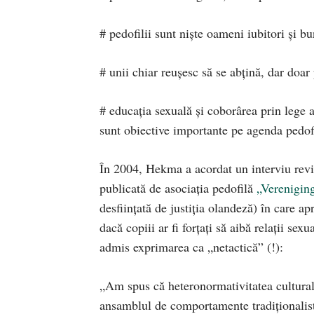
# pedofilii sunt nişte oameni iubitori şi bu
# unii chiar reuşesc să se abţină, dar doar 
# educaţia sexuală şi coborârea prin lege
sunt obiective importante pe agenda pedofi
În 2004, Hekma a acordat un interviu re
publicată de asociaţia pedofilă
„Verenigin
desfiinţată de justiţia olandeză) în care apr
dacă copiii ar fi forţaţi să aibă relaţii sexu
admis exprimarea ca „netactică” (!):
„Am spus că heteronormativitatea cultural
ansamblul de comportamente tradiţionaliste 