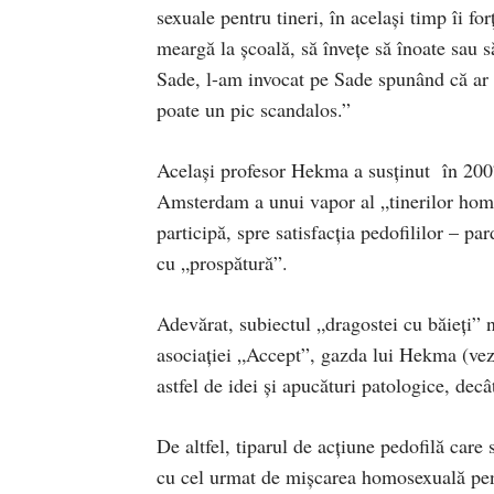
sexuale pentru tineri, în acelaşi timp îi fo
meargă la şcoală, să înveţe să înoate sau
Sade, l-am invocat pe Sade spunând că ar f
poate un pic scandalos.”
Acelaşi profesor Hekma a susţinut în 20
Amsterdam a unui vapor al „tinerilor homo
participă, spre satisfacţia pedofililor – p
cu „prospătură”.
Adevărat, subiectul „dragostei cu băieţi” n
asociaţiei „Accept”, gazda lui Hekma (vez
astfel de idei şi apucături patologice, decâ
De altfel, tiparul de acţiune pedofilă care
cu cel urmat de mişcarea homosexuală pen