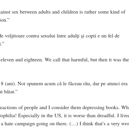
ainst sex between adults and children is rather some kind of
ion.”
vrăjitoare contra sexului între adulţi şi copii e un fel de
i.”
eleven and eighteen. We call that harmful, but then it was the
 18 (ani). Noi spunem acum că le făceau rău, dar pe atunci era 
i băiat.”
reactions of people and I consider them depressing books. Wh
hilia! Especially in the US, it is worse than dreadful. I live
ly a hate campaign going on there. (…) I think that’s a very wr