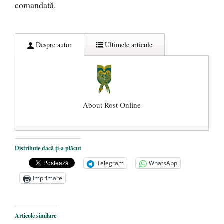
comandată.
Despre autor
Ultimele articole
About Rost Online
Dezvăluiri cutremurătoare despre
Distribuie dacă ți-a plăcut
președintele Ucrainei, Volodymyr
Telegram
WhatsApp
Zelensky
- 13 mai 2026
Imprimare
Statul care servește Națiunea
- 21 aprilie
2026
Legea Vexler produce efecte. Bustul
Articole similare