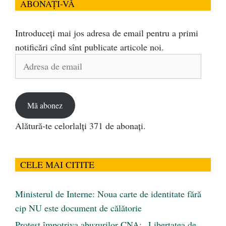
ABONAȚI-VĂ
Introduceți mai jos adresa de email pentru a primi
notificări cînd sînt publicate articole noi.
Adresa
de
email
Mă abonez
Alătură-te celorlalți 371 de abonați.
CELE MAI CITITE
Ministerul de Interne: Noua carte de identitate fără
cip NU este document de călătorie
Protest împotriva abuzurilor CNA: „Libertatea de