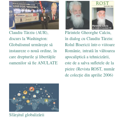
poetului Octavian Goga, înlăturat din Iași
- 16 aprilie 2026
Claudiu Târziu (AUR),
Părintele Gheorghe Calciu,
discurs la Washington:
în dialog cu Claudiu Târziu:
Globalismul urmărește să
Rolul Bisericii într-o viitoare
instaureze o nouă ordine, în
Românie, intrată în vâltoarea
care drepturile și libertățile
apocaliptică a tehnicizării,
oamenilor să fie ANULATE
este de a salva sufletele de la
pieire (Revista ROST, număr
de colecție din aprilie 2006)
Sfârșitul globalizării