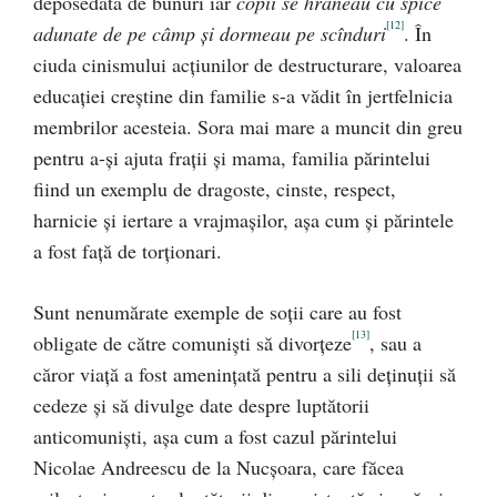
deposedată de bunuri iar
copii se hrăneau cu spice
[12]
adunate de pe câmp şi dormeau pe scînduri
. În
ciuda cinismului acţiunilor de destructurare, valoarea
educaţiei creştine din familie s-a vădit în jertfelnicia
membrilor acesteia. Sora mai mare a muncit din greu
pentru a-şi ajuta fraţii şi mama, familia părintelui
fiind un exemplu de dragoste, cinste, respect,
harnicie şi iertare a vrajmaşilor, aşa cum şi părintele
a fost faţă de torţionari.
Sunt nenumărate exemple de soţii care au fost
[13]
obligate de către comunişti să divorţeze
, sau a
căror viaţă a fost ameninţată pentru a sili deţinuţii să
cedeze şi să divulge date despre luptătorii
anticomunişti, aşa cum a fost cazul părintelui
Nicolae Andreescu de la Nucşoara, care făcea