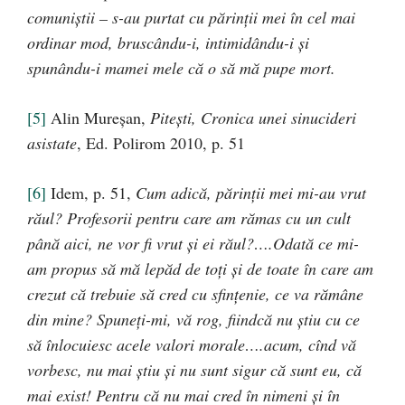
comuniştii – s-au purtat cu părinţii mei în cel mai
ordinar mod, bruscându-i, intimidându-i şi
spunându-i mamei mele că o să mă pupe mort.
[5]
Alin Mureşan,
Piteşti
, Cronica unei sinucideri
asistate
, Ed. Polirom 2010, p. 51
[6]
Idem, p. 51,
Cum adică, părinţii mei mi-au vrut
răul? Profesorii pentru care am rămas cu un cult
până aici, ne vor fi vrut şi ei răul?….Odată ce mi-
am propus să mă lepăd de toţi şi de toate în care am
crezut că trebuie să cred cu sfinţenie, ce va rămâne
din mine? Spuneţi-mi, vă rog, fiindcă nu ştiu cu ce
să înlocuiesc acele valori morale….acum, cînd vă
vorbesc, nu mai ştiu şi nu sunt sigur că sunt eu, că
mai exist! Pentru că nu mai cred în nimeni şi în