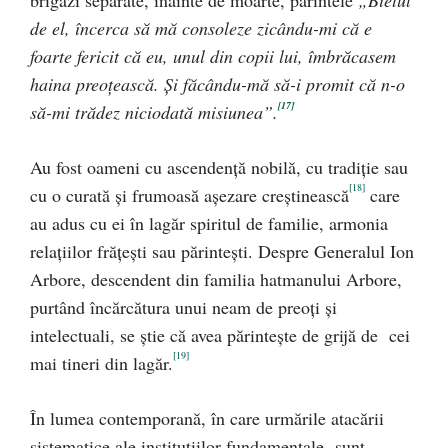
brigăzi separate, înainte de moarte, părintele
„Bietul
de el, încerca să mă consoleze zicându-mi că e
foarte fericit că eu, unul din copii lui, îmbrăcasem
haina preoţească. Şi făcându-mă să-i promit că n-o
[17]
să-mi trădez niciodată misiunea”.
Au fost oameni cu ascendenţă nobilă, cu tradiţie sau
[18]
cu o curată şi frumoasă aşezare creştinească
care
au adus cu ei în lagăr spiritul de familie, armonia
relaţiilor frăţeşti sau părinteşti. Despre Generalul Ion
Arbore, descendent din familia hatmanului Arbore,
purtând încărcătura unui neam de preoţi şi
intelectuali, se ştie că avea părinteşte de grijă de cei
[19]
mai tineri din lagăr.
În lumea contemporană, în care urmările atacării
sistematice ale instituţiilor fundamentale sunt