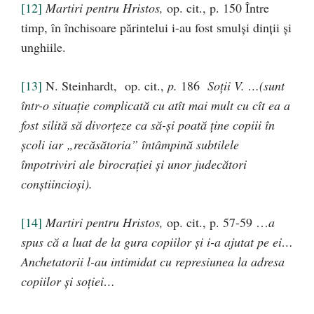
[12]
Martiri pentru Hristos,
op. cit., p. 150 Între
timp, în închisoare părintelui i-au fost smulşi dinţii şi
unghiile.
[13]
N. Steinhardt, op. cit.,
p.
186
Soţii V. …(sunt
într-o situaţie complicată cu atît mai mult cu cît ea a
fost silită să divorţeze ca să-şi poată ţine copiii în
şcoli iar „recăsătoria” întâmpină subtilele
împotriviri ale birocraţiei şi unor judecători
conştiincioşi).
[14]
Martiri pentru Hristos,
op. cit., p. 57-59 …
a
spus că a luat de la gura copiilor şi i-a ajutat pe ei…
Anchetatorii l-au intimidat cu represiunea la adresa
copiilor şi soţiei…