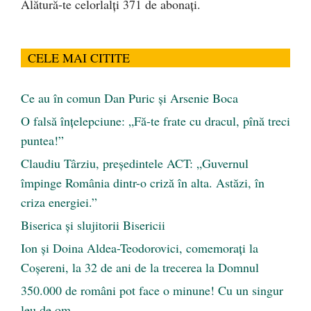
Alătură-te celorlalți 371 de abonați.
CELE MAI CITITE
Ce au în comun Dan Puric şi Arsenie Boca
O falsă înțelepciune: „Fă-te frate cu dracul, pînă treci
puntea!”
Claudiu Târziu, președintele ACT: „Guvernul
împinge România dintr-o criză în alta. Astăzi, în
criza energiei.”
Biserica și slujitorii Bisericii
Ion și Doina Aldea-Teodorovici, comemorați la
Coșereni, la 32 de ani de la trecerea la Domnul
350.000 de români pot face o minune! Cu un singur
leu de om