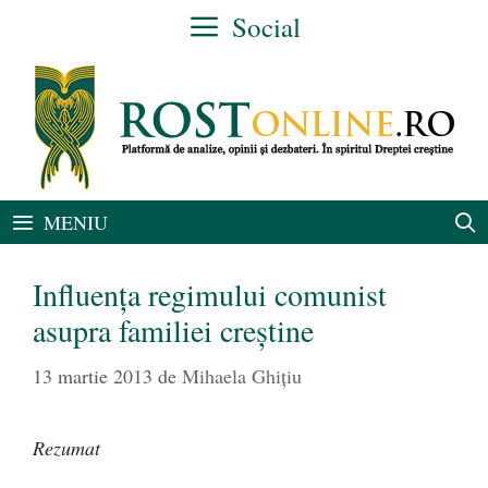
Sari
Social
la
conținut
MENIU
Influenţa regimului comunist
asupra familiei creştine
13 martie 2013
de
Mihaela Ghiţiu
Rezumat