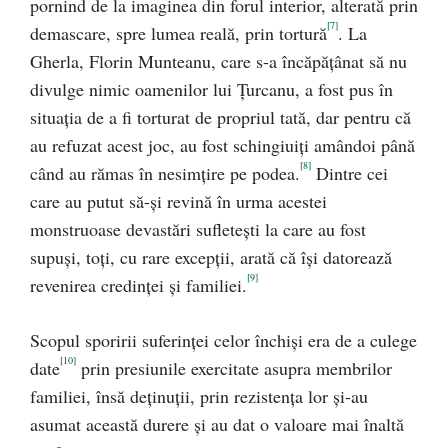
pornind de la imaginea din forul interior, alterată prin
[7]
demascare, spre lumea reală, prin tortură
. La
Gherla, Florin Munteanu, care s-a încăpăţânat să nu
divulge nimic oamenilor lui Ţurcanu, a fost pus în
situaţia de a fi torturat de propriul tată, dar pentru că
au refuzat acest joc, au fost schingiuiţi amândoi până
[8]
când au rămas în nesimţire pe podea.
Dintre cei
care au putut să-şi revină în urma acestei
monstruoase devastări sufleteşti la care au fost
supuşi, toţi, cu rare excepţii, arată că îşi datorează
[9]
revenirea credinţei şi familiei.
Scopul sporirii suferinţei celor închişi era de a culege
[10]
date
prin presiunile exercitate asupra membrilor
familiei, însă deţinuţii, prin rezistenţa lor şi-au
asumat această durere şi au dat o valoare mai înaltă