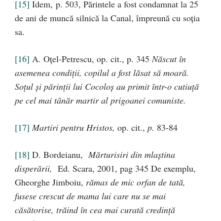
[15]
Idem, p. 503, Părintele a fost condamnat la 25
de ani de muncă silnică la Canal, împreună cu soţia
sa.
[16]
A. Oţel-Petrescu, op. cit., p. 345
Născut în
asemenea condiţii, copilul a fost lăsat să moară.
Soţul şi părinţii lui Cocoloş au primit într-o cutiuţă
pe cel mai tânăr martir al prigoanei comuniste
.
[17]
Martiri pentru Hristos,
op. cit.,
p.
83-84
[18]
D. Bordeianu,
Mărturisiri din mlaştina
disperării,
Ed. Scara, 2001, pag 345 De exemplu,
Gheorghe Jimboiu,
rămas de mic orfan de tată,
fusese crescut de mama lui care nu se mai
căsătorise, trăind în cea mai curată credinţă