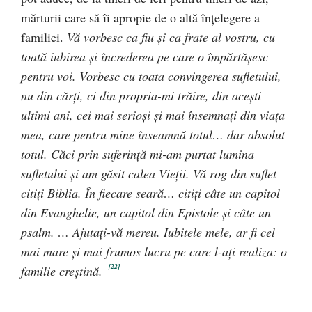
mărturii care să îi apropie de o altă înţelegere a
familiei.
Vă vorbesc ca fiu şi ca frate al vostru, cu
toată iubirea şi încrederea pe care o împărtăşesc
pentru voi. Vorbesc cu toata convingerea sufletului,
nu din cărţi, ci din propria-mi trăire, din aceşti
ultimi ani, cei mai serioşi şi mai însemnaţi din viaţa
mea, care pentru mine înseamnă totul… dar absolut
totul.
Căci prin suferinţă mi-am purtat lumina
sufletului şi am găsit calea Vieţii. Vă rog din suflet
citiţi Biblia.
În fiecare seară… citiţi câte un capitol
din Evanghelie, un capitol din Epistole şi câte un
psalm. … Ajutaţi-vă mereu. Iubitele mele, ar fi cel
mai mare şi mai frumos lucru pe care l-aţi realiza: o
[22]
familie creştină.