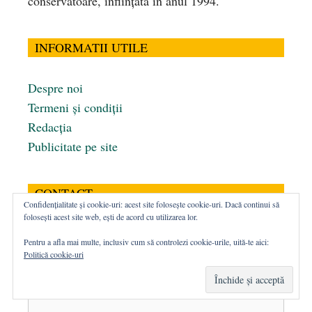
conservatoare, înfiinţată în anul 1994.
INFORMATII UTILE
Despre noi
Termeni și condiții
Redacția
Publicitate pe site
CONTACT
Confidențialitate și cookie-uri: acest site folosește cookie-uri. Dacă continui să
folosești acest site web, ești de acord cu utilizarea lor.
Nume
(obligatoriu)
Pentru a afla mai multe, inclusiv cum să controlezi cookie-urile, uită-te aici:
Politică cookie-uri
Email
(obligatoriu)