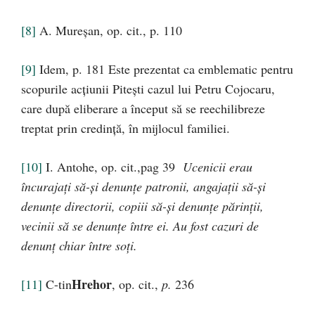
[8]
A. Mureşan, op. cit., p. 110
[9]
Idem, p. 181 Este prezentat ca emblematic pentru
scopurile acţiunii Piteşti cazul lui Petru Cojocaru,
care după eliberare a început să se reechilibreze
treptat prin credinţă, în mijlocul familiei.
[10]
I. Antohe, op. cit.,pag 39
Ucenicii erau
încurajaţi să-şi denunţe patronii, angajaţii să-şi
denunţe directorii, copiii să-şi denunţe părinţii,
vecinii să se denunţe între ei. Au fost cazuri de
denunţ chiar între soţi.
Hrehor
[11]
C-tin
, op. cit.,
p.
236