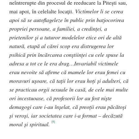
neîntrerupte din procesul de reeducare la Piteşti sau,
mai apoi, în celelalte locaţii.
Victimelor li se cerea
apoi să se autoflageleze în public prin batjocorirea
propriei persoane, a familiei, a credinţei, a
prietenilor şi a tuturor modelelor etice ori de altă
natură, etapă al cărei scop era distrugerea lor
psihică prin încărcarea conştiinţei cu cele spuse la
adresa a tot ce le era drag…Invariabil victimele
erau nevoite să afirme că mamele lor erau femei cu
moravuri uşoare, că taţii lor erau hoţi şi adulteri, că
se practicau orgii sexuale în casă, de cele mai multe
ori incestuoase, că profesorii lor au fost nişte
demagogi care i-au înşelat, că preoţii erau păcătoşi
şi veroşi, iar societatea care i-a format – decăzută
[5]
moral şi spiritual.