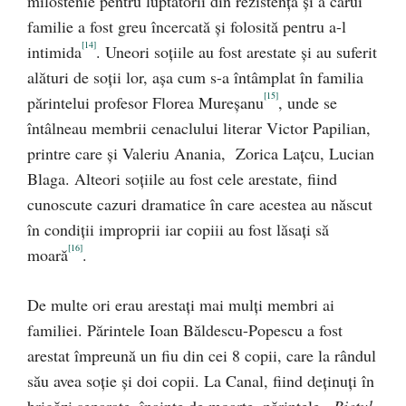
milostenie pentru luptătorii din rezistenţă şi a cărui
familie a fost greu încercată şi folosită pentru a-l
[14]
intimida
. Uneori soţiile au fost arestate şi au suferit
alături de soţii lor, aşa cum s-a întâmplat în familia
[15]
părintelui profesor Florea Mureşanu
, unde se
întâlneau membrii cenaclului literar Victor Papilian,
printre care şi Valeriu Anania, Zorica Laţcu, Lucian
Blaga. Alteori soţiile au fost cele arestate, fiind
cunoscute cazuri dramatice în care acestea au născut
în condiţii improprii iar copiii au fost lăsaţi să
[16]
moară
.
De multe ori erau arestaţi mai mulţi membri ai
familiei. Părintele Ioan Băldescu-Popescu a fost
arestat împreună un fiu din cei 8 copii, care la rândul
său avea soţie şi doi copii. La Canal, fiind deţinuţi în