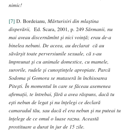
nimic!
[7]
D. Bordeianu,
Mărturisiri din mlaştina
disperării,
Ed. Scara, 2001, p. 249
Sărmanii, nu
mai aveau discernămînt şi nici voinţă; erau de-a
binelea nebuni. De aceea, au declarat că au
săvârşit toate perversiunile sexuale, că s-au
împreunat şi cu animale domestice, cu mamele,
surorile, rudele şi cunoştinţele apropiate. Parcă
Sodoma şi Gomora se mutaseră în închisoarea
Piteşti. În momentul în care se făceau asemenea
afirmaţii, te întrebai, fără a avea răspuns, dacă tu
eşti nebun de legat şi nu înţelegi ce declară
camaradul tău, sau dacă el era nebun şi nu puteai tu
înţelege de ce omul o luase razna. Această
prostituare a durat în jur de 15 zile.