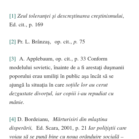
[1]
Zeul toleranţei şi descreştinarea creştinismului
,
Ed. cit., p. 169
[2]
Pr. L. Brânzaş, op. cit.,
p.
75
[3]
A. Applebaum, op. cit., p. 33 Conform
modelului sovietic, înainte de a fi arestaţi duşmanii
poporului erau umiliţi în public aşa încât să se
ajungă la situaţia în care
soţiile lor au cerut
dezgustate divorţul, iar copiii i-au repudiat cu
mânie.
[4]
D. Bordeianu,
Mărturisiri din mlaştina
disperării,
Ed. Scara, 2001, p. 21
Iar poliţiştii care
voiau să se pună bine cu noua orânduire socială –