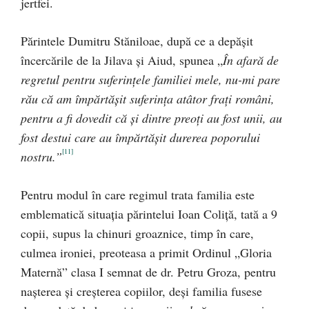
jertfei.
Părintele Dumitru Stăniloae, după ce a depăşit
încercările de la Jilava şi Aiud, spunea „
În afară de
regretul pentru suferinţele familiei mele, nu-mi pare
rău că am împărtăşit suferinţa atâtor fraţi români,
pentru a fi dovedit că şi dintre preoţi au fost unii, au
fost destui care au împărtăşit durerea poporului
[11]
nostru.”
Pentru modul în care regimul trata familia este
emblematică situaţia părintelui Ioan Coliţă, tată a 9
copii, supus la chinuri groaznice, timp în care,
culmea ironiei, preoteasa a primit Ordinul „Gloria
Maternă” clasa I semnat de dr. Petru Groza, pentru
naşterea şi creşterea copiilor, deşi familia fusese