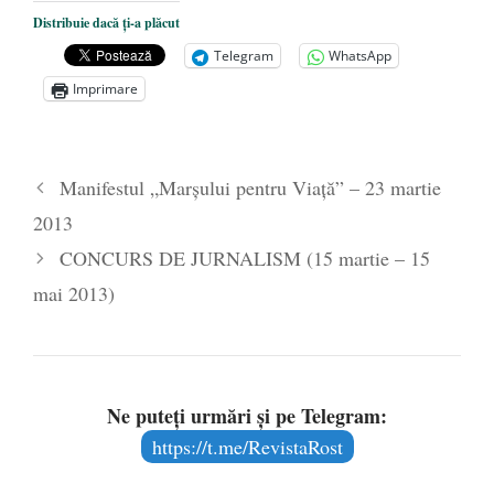
Influenţa regimului comunist asupra
Distribuie dacă ți-a plăcut
familiei creştine
- 13 martie 2013
Telegram
WhatsApp
Imprimare
Manifestul „Marşului pentru Viaţă” – 23 martie
2013
CONCURS DE JURNALISM (15 martie – 15
mai 2013)
Ne puteți urmări și pe Telegram:
https://t.me/RevistaRost