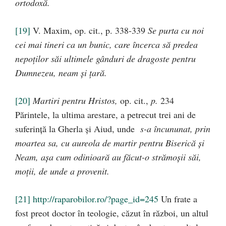
ortodoxă.
[19]
V. Maxim, op. cit., p. 338-339
Se purta cu noi
cei mai tineri ca un bunic, care încerca să predea
nepoţilor săi ultimele gânduri de dragoste pentru
Dumnezeu, neam şi ţară.
[20]
Martiri pentru Hristos,
op. cit.,
p.
234
Părintele, la ultima arestare, a petrecut trei ani de
suferinţă la Gherla şi Aiud, unde
s-a încununat, prin
moartea sa, cu aureola de martir pentru Biserică şi
Neam, aşa cum odinioară au făcut-o strămoşii săi,
moţii, de unde a provenit.
[21]
http://raparobilor.ro/?page_id=245
Un frate a
fost preot doctor în teologie, căzut în război, un altul