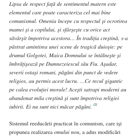
Lipsa de respect faţă de sentimentul matern este
elementul care poate caracteriza cel mai bine
comunismul. Omenia începe cu respectul şi ocrotirea
mamei şi a copilului, şi sfârşeşte cu orice act
săvârşit împotriva acestora… În tradiţia creştină, s-a
păstrat amintirea unei scene de tragică duioşie: pe
drumul Golgotei, Maica Domnului se întâlneşte şi
îmbrăţişează pe Dumnezeiescul său Fiu. Aşadar,
severii ostaşi romani, păgâni din punct de vedere
religios, au permis acest lucru. …Ce recul gigantic
pe calea evoluţiei morale! Aceşti satrapi moderni au
abandonat mila creştină şi sunt împotriva religiei
[2]
iubirii. Ei nu sunt nici măcar păgâni.
Sistemul reeducării practicat în comunism, care işi
propunea realizarea
omului nou
, a adus modificări