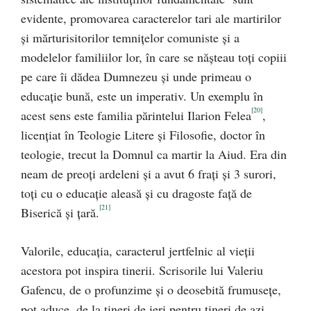
evidente, promovarea caracterelor tari ale martirilor
şi mărturisitorilor temniţelor comuniste şi a
modelelor familiilor lor, în care se năşteau toţi copiii
pe care îi dădea Dumnezeu şi unde primeau o
educaţie bună, este un imperativ. Un exemplu în
[20]
acest sens este familia părintelui Ilarion Felea
,
licenţiat în Teologie Litere şi Filosofie, doctor în
teologie, trecut la Domnul ca martir la Aiud. Era din
neam de preoţi ardeleni şi a avut 6 fraţi şi 3 surori,
toţi cu o educaţie aleasă şi cu dragoste faţă de
[21]
Biserică şi ţară.
Valorile, educaţia, caracterul jertfelnic al vieţii
acestora pot inspira tinerii. Scrisorile lui Valeriu
Gafencu, de o profunzime şi o deosebită frumuseţe,
pot aduce, de la tineri de ieri pentru tineri de azi,