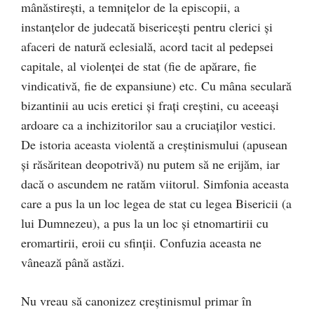
mânăstireşti, a temniţelor de la episcopii, a
instanţelor de judecată bisericeşti pentru clerici şi
afaceri de natură eclesială, acord tacit al pedepsei
capitale, al violenţei de stat (fie de apărare, fie
vindicativă, fie de expansiune) etc. Cu mâna seculară
bizantinii au ucis eretici şi fraţi creştini, cu aceeaşi
ardoare ca a inchizitorilor sau a cruciaţilor vestici.
De istoria aceasta violentă a creştinismului (apusean
şi răsăritean deopotrivă) nu putem să ne erijăm, iar
dacă o ascundem ne ratăm viitorul. Simfonia aceasta
care a pus la un loc legea de stat cu legea Bisericii (a
lui Dumnezeu), a pus la un loc şi etnomartirii cu
eromartirii, eroii cu sfinţii. Confuzia aceasta ne
vânează până astăzi.
Nu vreau să canonizez creştinismul primar în