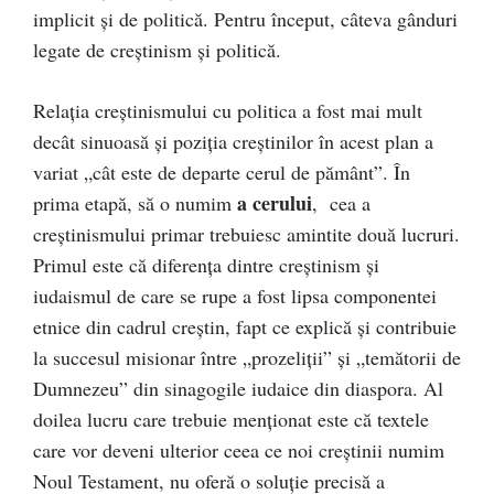
implicit şi de politică. Pentru început, câteva gânduri
legate de creştinism şi politică.
Relaţia creştinismului cu politica a fost mai mult
decât sinuoasă şi poziţia creştinilor în acest plan a
variat „cât este de departe cerul de pământ”. În
a cerului
prima etapă, să o numim
, cea a
creştinismului primar trebuiesc amintite două lucruri.
Primul este că diferenţa dintre creştinism şi
iudaismul de care se rupe a fost lipsa componentei
etnice din cadrul creştin, fapt ce explică şi contribuie
la succesul misionar între „prozeliţii” şi „temătorii de
Dumnezeu” din sinagogile iudaice din diaspora. Al
doilea lucru care trebuie menţionat este că textele
care vor deveni ulterior ceea ce noi creştinii numim
Noul Testament, nu oferă o soluţie precisă a