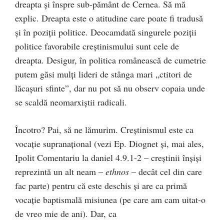
dreapta şi înspre sub-pământ de Cernea. Să mă
explic. Dreapta este o atitudine care poate fi tradusă
şi în poziţii politice. Deocamdată singurele poziţii
politice favorabile creştinismului sunt cele de
dreapta. Desigur, în politica românească de cumetrie
putem găsi mulţi lideri de stânga mari „ctitori de
lăcaşuri sfinte”, dar nu pot să nu observ copaia unde
se scaldă neomarxiştii radicali.
Încotro? Pai, să ne lămurim. Creştinismul este ca
vocaţie supranaţional (vezi Ep. Diognet şi, mai ales,
Ipolit Comentariu la daniel 4.9.1-2 – creştinii înşişi
reprezintă un alt neam –
ethnos
– decât cel din care
fac parte) pentru că este deschis şi are ca primă
vocaţie baptismală misiunea (pe care am cam uitat-o
de vreo mie de ani). Dar, ca