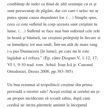
combătuţi de iudei ca fiind de altă seminţie cu ei şi
sunt persecutaţi de păgâni, dar cei care-i urăsc nu ar
putea spune cauza duşmăniei lor. (…) Simplu spus,
ceea ce este sufletul în corp aceasta sunt creştinii în
lume. (…) Sufletul se face mai bun suferind cele rele
în hrană şi băutură, iar creştinii pedepsiţi în fiecare zi
se înmulţesc tot mai mult. Într-un atât de mare rang
i-a pus Dumnezeu [în lume], pe care nu le este
îngăduit a-l refuza.” (Ep. către Diognet V, 1-12, 17;
VI 1, 9-10 trad. rom. Arhid. Ioan Ică jr. Canonul
Ortodoxiei, Deisis 2008, pp.383-385)
Un bun rezumat al teopoliticii creştine din prima
perioadă a istoriei sale! Aceşti exilaţi ai cerului nu şi-
au propus nicidecum să scoată sabia, după cum
cordial ne invita părintele amintit la începutul