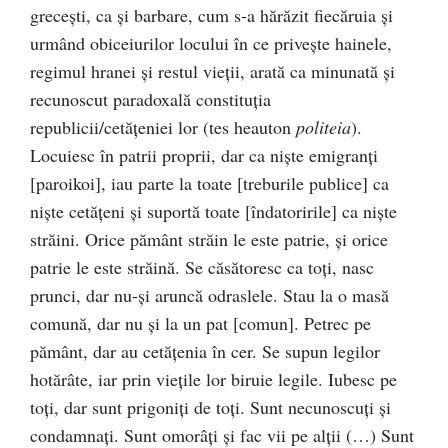
greceşti, ca şi barbare, cum s-a hărăzit fiecăruia şi
urmând obiceiurilor locului în ce priveşte hainele,
regimul hranei şi restul vieţii, arată ca minunată şi
recunoscut paradoxală constituţia
republicii/cetăţeniei lor (tes heauton
politeia
).
Locuiesc în patrii proprii, dar ca nişte emigranţi
[paroikoi], iau parte la toate [treburile publice] ca
nişte cetăţeni şi suportă toate [îndatoririle] ca nişte
străini. Orice pământ străin le este patrie, şi orice
patrie le este străină. Se căsătoresc ca toţi, nasc
prunci, dar nu-şi aruncă odraslele. Stau la o masă
comună, dar nu şi la un pat [comun]. Petrec pe
pământ, dar au cetăţenia în cer. Se supun legilor
hotărâte, iar prin vieţile lor biruie legile. Iubesc pe
toţi, dar sunt prigoniţi de toţi. Sunt necunoscuţi şi
condamnaţi. Sunt omorâţi şi fac vii pe alţii (…) Sunt