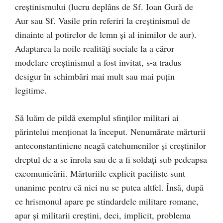
creştinismului (lucru deplâns de Sf. Ioan Gură de
Aur sau Sf. Vasile prin referiri la creştinismul de
dinainte al potirelor de lemn şi al inimilor de aur).
Adaptarea la noile realităţi sociale la a căror
modelare creştinismul a fost invitat, s-a tradus
desigur în schimbări mai mult sau mai puţin
legitime.
Să luăm de pildă exemplul sfinţilor militari ai
părintelui menţionat la început. Nenumărate mărturii
anteconstantiniene neagă catehumenilor şi creştinilor
dreptul de a se înrola sau de a fi soldaţi sub pedeapsa
excomunicării. Mărturiile explicit pacifiste sunt
unanime pentru că nici nu se putea altfel. Însă, după
ce hrismonul apare pe stindardele militare romane,
apar şi militarii creştini, deci, implicit, problema