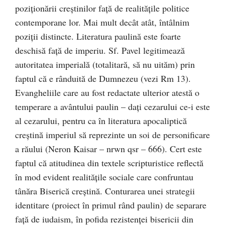
poziţionării creştinilor faţă de realităţile politice
contemporane lor. Mai mult decât atât, întâlnim
poziţii distincte. Literatura paulină este foarte
deschisă faţă de imperiu. Sf. Pavel legitimează
autoritatea imperială (totalitară, să nu uităm) prin
faptul că e rânduită de Dumnezeu (vezi Rm 13).
Evangheliile care au fost redactate ulterior atestă o
temperare a avântului paulin – daţi cezarului ce-i este
al cezarului, pentru ca în literatura apocaliptică
creştină imperiul să reprezinte un soi de personificare
a răului (Neron Kaisar – nrwn qsr – 666). Cert este
faptul că atitudinea din textele scripturistice reflectă
în mod evident realităţile sociale care confruntau
tânăra Biserică creştină. Conturarea unei strategii
identitare (proiect în primul rând paulin) de separare
faţă de iudaism, în pofida rezistenţei bisericii din