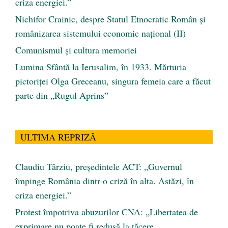
criza energiei.”
Nichifor Crainic, despre Statul Etnocratic Român şi
românizarea sistemului economic naţional (II)
Comunismul şi cultura memoriei
Lumina Sfântă la Ierusalim, în 1933. Mărturia
pictoriței Olga Greceanu, singura femeia care a făcut
parte din „Rugul Aprins”
ULTIMA REPRIZĂ
Claudiu Târziu, președintele ACT: „Guvernul
împinge România dintr-o criză în alta. Astăzi, în
criza energiei.”
Protest împotriva abuzurilor CNA: „Libertatea de
exprimare nu poate fi redusă la tăcere