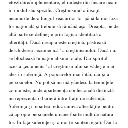
etos/trăire/implementare, el rodeşte din fiecare neam
în modul său specific. Creştinismul a însoţit
neamurile de-a lungul veacurilor lor până la morfoza
lor naţională şi trebuie să rămână aşa. Dreapta, pe de
altă parte se defineşte prin logica identitară a
alterităţii. Dacă dreapta este creştină, păstrează
deschiderea „ecumenică” a creştinismului. Dacă nu,
se blochează în naţionalisme totale. Dar spiritul
acesta „ecumenic” al creştinismului se vădeşte mai
ales în suferinţă. A popoarelor mai întâi, dar şi a
persoanelor. Nu pot să nu mă gândesc la temniţele
comuniste, unde apartenenţa confesională distinctă
nu reprezenta o barieră între fraţii de suferinţă.
Suferinţa şi moartea reduc cumva alterităţile pentru
că apropie persoanele umane foarte mult de natura
lor. În faţa suferinţei şi a morţii suntem egali. Dar la