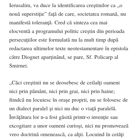
Ierusalim, va duce la identificarea creştinilor ca „o
nouă superstiţie” faţă de care, societatea romană, nu
manifestă toleranţă. Cred că sinteza cea mai
elocventă a programului politic creştin din perioada
persecuţiilor este formulată nu la mult timp după
redactarea ultimelor texte neotestamentare în epistola
către Diognet aparţinând, se pare, Sf. Policarp al
Smirnei.
„Căci creştinii nu se deosebesc de ceilalţi oameni
nici prin pământ, nici prin grai, nici prin haine;
fiindcă nu locuiesc în oraşe proprii, nu se folosesc de
un dialect paralel şi nici nu duc o viaţă paralelă.
Învăţătura lor n-a fost găsită printr-o invenţie sau
excogitare a unor oameni curioşi, nici nu promovează
vreo doctrină omenească, ca alţii. Locuind în cetăţi