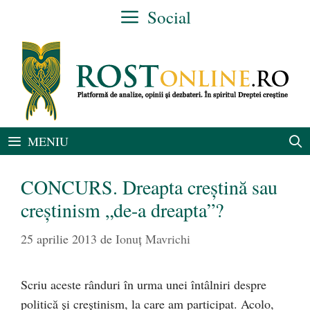
Sari
Social
la
conținut
MENIU
CONCURS. Dreapta creştină sau
creştinism „de-a dreapta”?
25 aprilie 2013
de
Ionuţ Mavrichi
Scriu aceste rânduri în urma unei întâlniri despre
politică şi creştinism, la care am participat. Acolo,