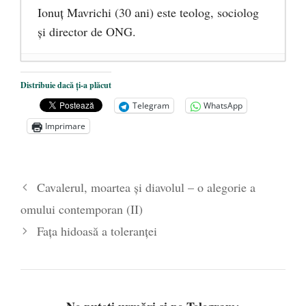
Ionuţ Mavrichi (30 ani) este teolog, sociolog
şi director de ONG.
CONCURS. Dreapta, creştinismul şi
Distribuie dacă ți-a plăcut
pedeapsa cu moartea
- 7 mai 2013
Telegram
WhatsApp
CONCURS. Dreapta creştină sau
Imprimare
creştinism „de-a dreapta”?
- 25 aprilie
2013
Cavalerul, moartea şi diavolul – o alegorie a
omului contemporan (II)
Faţa hidoasă a toleranţei