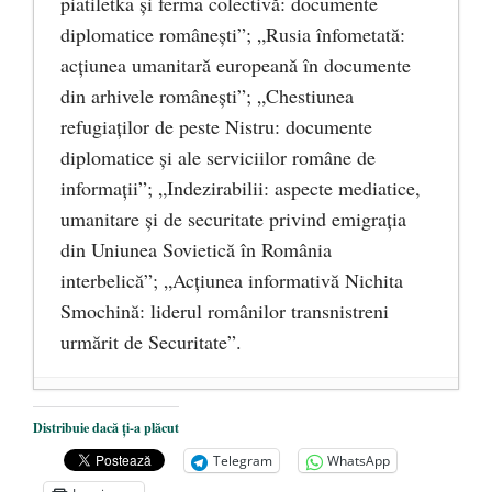
piatiletka şi ferma colectivă: documente
diplomatice româneşti”; „Rusia înfometată:
acțiunea umanitară europeană în documente
din arhivele românești”; „Chestiunea
refugiaților de peste Nistru: documente
diplomatice și ale serviciilor române de
informații”; „Indezirabilii: aspecte mediatice,
umanitare și de securitate privind emigrația
din Uniunea Sovietică în România
interbelică”; „Acțiunea informativă Nichita
Smochină: liderul românilor transnistreni
urmărit de Securitate”.
REZOLVAREA PROBLEMEI
Distribuie dacă ți-a plăcut
BASARABENE: 1940, LECŢIE DE
Telegram
WhatsApp
PROPAGANDĂ
- 10 iunie 2013