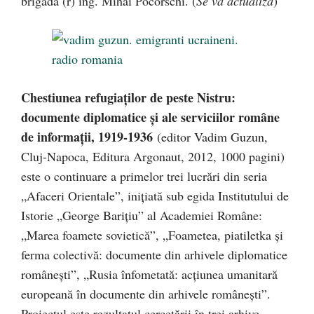
brigadă (r) ing. Mihai Pocorschi. (
Se va actualiza
)
Chestiunea refugiaţilor de peste Nistru:
documente diplomatice și ale serviciilor române
de informații, 1919-1936
(editor Vadim Guzun,
Cluj-Napoca, Editura Argonaut, 2012, 1000 pagini)
este o continuare a primelor trei lucrări din seria
„Afaceri Orientale”, iniţiată sub egida Institutului de
Istorie „George Bariţiu” al Academiei Române:
„Marea foamete sovietică”, „Foametea, piatiletka şi
ferma colectivă: documente din arhivele diplomatice
românești”, „Rusia înfometată: acţiunea umanitară
europeană în documente din arhivele româneşti”.
Proiectul este rezultatul cercetării în trei arhive