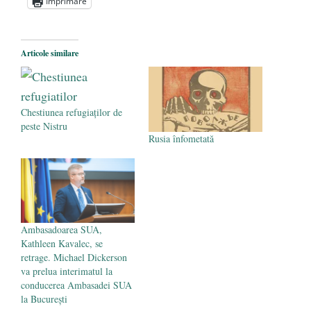
Imprimare
Prima revoluţie rusă: starea de spirit din
sudul Basarabiei
- 1 mai 2013
Emigraţia ucraineană în România
Articole similare
interbelică şi impactul asupra relaţiilor
politico-diplomatice bilaterale
- 9 aprilie
2013
Chestiunea refugiaților de
peste Nistru
Rusia înfometată
Ambasadoarea SUA,
Kathleen Kavalec, se
retrage. Michael Dickerson
va prelua interimatul la
conducerea Ambasadei SUA
la București