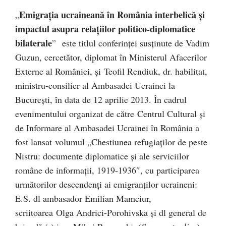
Emigraţia ucraineană în România interbelică şi
„
impactul asupra relaţiilor politico-diplomatice
bilaterale
” este titlul conferinţei susţinute de Vadim
Guzun, cercetător, diplomat în Ministerul Afacerilor
Externe al României, şi Teofil Rendiuk, dr. habilitat,
ministru-consilier al Ambasadei Ucrainei la
Bucureşti, în data de 12 aprilie 2013. În cadrul
evenimentului organizat de către Centrul Cultural şi
de Informare al Ambasadei Ucrainei în România a
fost lansat volumul „Chestiunea refugiaţilor de peste
Nistru: documente diplomatice şi ale serviciilor
române de informaţii, 1919-1936″, cu participarea
următorilor descendenţi ai emigranţilor ucraineni:
E.S. dl ambasador Emilian Mamciur,
scriitoarea Olga Andrici-Porohivska şi dl general de