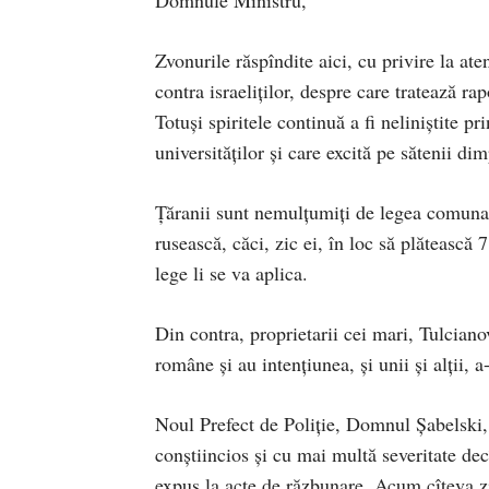
Zvonurile răspîndite aici, cu privire la ate
contra israeliţilor, despre care tratează r
Totuşi spiritele continuă a fi neliniştite pr
universităţilor şi care excită pe sătenii dim
Ţăranii sunt nemulţumiţi de legea comunal
rusească, căci, zic ei, în loc să plătească
lege li se va aplica.
Din contra, proprietarii cei mari, Tulciano
române şi au intenţiunea, şi unii şi alţii, a
Noul Prefect de Poliţie, Domnul Şabelski, p
conştiincios şi cu mai multă severitate de
expus la acte de răzbunare. Acum cîteva zil