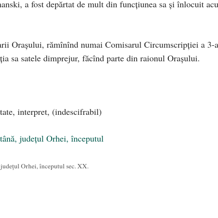
nski, a fost depărtat de mult din funcţiunea sa şi înlocuit a
rii Oraşului, rămînînd numai Comisarul Circumscripţiei a 3-a
a sa satele dimprejur, făcînd parte din raionul Oraşului.
te, interpret, (indescifrabil)
 județul Orhei, începutul sec. XX.