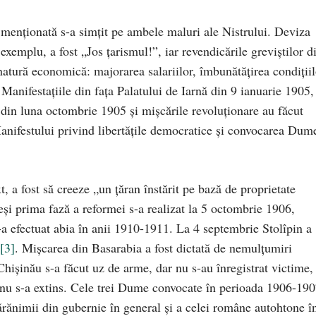
 menţionată s-a simţit pe ambele maluri ale Nistrului. Deviza
exemplu, a fost „Jos ţarismul!”, iar revendicările greviştilor d
 natură economică: majorarea salariilor, îmbunătăţirea condiţiil
Manifestaţiile din faţa Palatului de Iarnă din 9 ianuarie 1905,
ă din luna octombrie 1905 şi mişcările revoluţionare au făcut
anifestului privind libertăţile democratice şi convocarea Dum
t, a fost să creeze „un ţăran înstărit pe bază de proprietate
şi prima fază a reformei s-a realizat la 5 octombrie 1906,
-a efectuat abia în anii 1910-1911. La 4 septembrie Stolîpin a
[3]
. Mişcarea din Basarabia a fost dictată de nemulţumiri
n Chişinău s-a făcut uz de arme, dar nu s-au înregistrat victime,
a nu s-a extins. Cele trei Dume convocate în perioada 1906-19
ărănimii din gubernie în general şi a celei române autohtone î