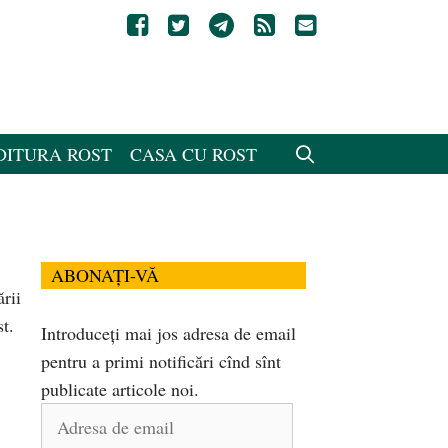
DITURA ROST
CASA CU ROST
ABONAȚI-VĂ
rii
t.
Introduceți mai jos adresa de email
pentru a primi notificări cînd sînt
publicate articole noi.
Adresa
de