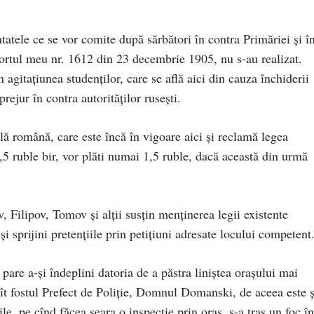
ntatele ce se vor comite după sărbători în contra Primăriei şi î
aportul meu nr. 1612 din 23 decembrie 1905, nu s-au realizat.
in agitaţiunea studenţilor, care se află aici din cauza închiderii
prejur în contra autorităţilor ruseşti.
ă română, care este încă în vigoare aici şi reclamă legea
 7,5 ruble bir, vor plăti numai 1,5 ruble, dacă această din urmă
v, Filipov, Tomov şi alţii susţin menţinerea legii existente
-şi sprijini pretenţiile prin petiţiuni adresate locului competent
are a-şi îndeplini datoria de a păstra liniştea oraşului mai
cît fostul Prefect de Poliţie, Domnul Domanski, de aceea este ş
e, pe cînd făcea seara o inspecţie prin oraş, s-a tras un foc în