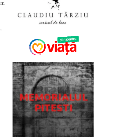
cum
,