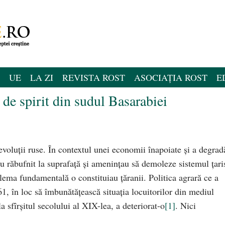
UE
LA ZI
REVISTA ROST
ASOCIAȚIA ROST
E
 de spirit din sudul Basarabiei
voluţii ruse. În contextul unei economii înapoiate şi a degradă
au răbufnit la suprafaţă şi ameninţau să demoleze sistemul ţaris
lema fundamentală o constituiau ţăranii. Politica agrară ce a
1, în loc să îmbunătăţească situaţia locuitorilor din mediul
a sfîrşitul secolului al XIX-lea, a deteriorat-o
[1]
. Nici