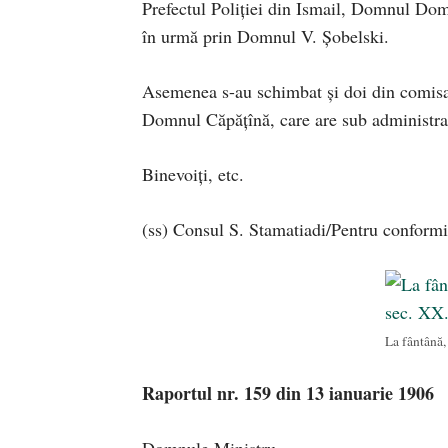
Prefectul Poliţiei din Ismail, Domnul Doma
în urmă prin Domnul V. Şobelski.
Asemenea s-au schimbat şi doi din comisa
Domnul Căpăţînă, care are sub administraţi
Binevoiţi, etc.
(ss) Consul S. Stamatiadi/Pentru conformita
La fântână,
Raportul nr. 159 din 13 ianuarie 1906
Domnule Ministru,