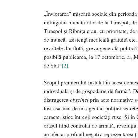
„Înviorarea” mişcării sociale din perioada
mitingului muncitorilor de la Tiraspol, de 
Tiraspol şi Rîbniţa erau, cu prioritate, de
de muncă, asistenţă medicală gratuită etc. 
revoltele din flotă, greva generală politic
posibilă publicarea, la 17 octombrie, a „M
de Stat”
[2]
.
Scopul premierului instalat în acest contex
individuală şi de gospodărie de fermă”. De
distrugerea
obşcinei
prin acte normative
s
fost asasinat de un agent al poliţiei secrete
caracteristice întregii societăţi ruse. Şi î
oraşul fiind controlat de armată, revoluţi
au afectat profund negativ reprezentarea ţ