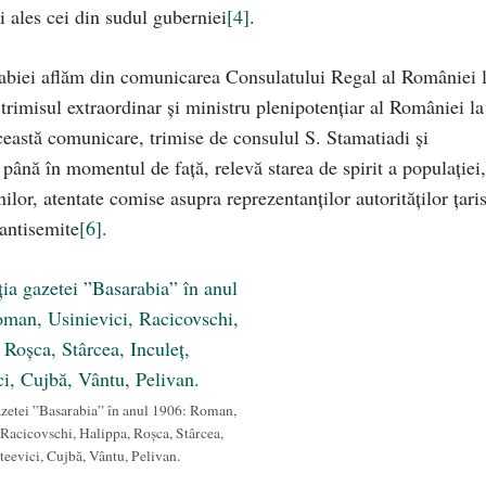
i ales cei din sudul guberniei
[4]
.
rabiei aflăm din comunicarea Consulatului Regal al României 
trimisul extraordinar şi ministru plenipotenţiar al României la
ceastă comunicare, trimise de consulul S. Stamatiadi şi
e până în momentul de față, relevă starea de spirit a populaţiei,
ilor, atentate comise asupra reprezentanţilor autorităţilor ţari
 antisemite
[6]
.
zetei ”Basarabia” în anul 1906: Roman,
 Racicovschi, Halippa, Roșca, Stârcea,
teevici, Cujbă, Vântu, Pelivan.