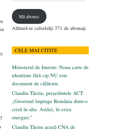
email
Mă abonez
in
Alătură-te celorlalți 371 de abonați.
or
CELE MAI CITITE
ei
Ministerul de Interne: Noua carte de
identitate fără cip NU este
document de călătorie
Claudiu Târziu, președintele ACT:
„Guvernul împinge România dintr-o
criză în alta. Astăzi, în criza
energiei.”
07
n
Claudiu Târziu acuză CNA de