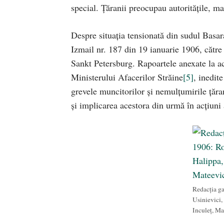
special. Ţăranii preocupau autorităţile, ma
Despre situaţia tensionată din sudul Basa
Izmail nr. 187 din 19 ianuarie 1906, către 
Sankt Petersburg. Rapoartele anexate la a
Ministerului Afacerilor Străine
[5]
, inedit
grevele muncitorilor şi nemulţumirile ţăran
şi implicarea acestora din urmă în acţiuni
Redacția ga
Usinievici,
Inculeț, Ma