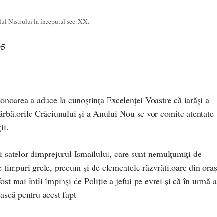
ul Nistrului la începutul sec. XX.
05
onoarea a aduce la cunoştinţa Excelenţei Voastre că iarăşi a
ărbătorile Crăciunului şi a Anului Nou se vor comite atentate
ii.
ii satelor dimprejurul Ismailului, care sunt nemulţumiţi de
te timpuri grele, precum şi de elementele răzvrătitoare din oraş
ost mai întîi împinşi de Poliţie a jefui pe evrei şi că în urmă 
ească pentru acest fapt.