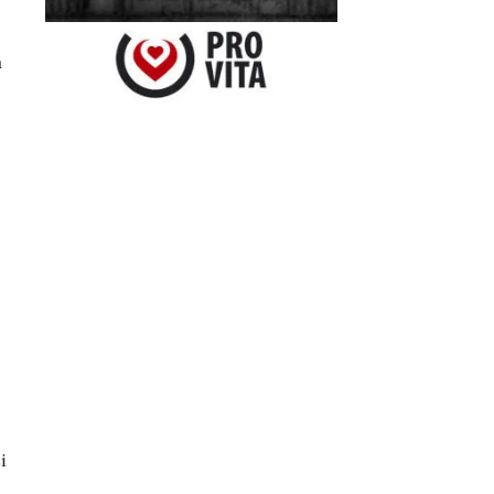
n
.
i