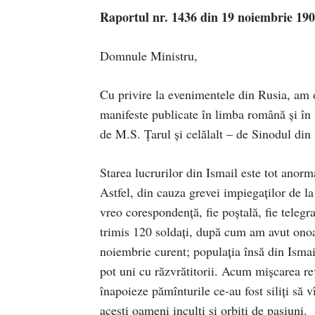
Raportul nr. 1436 din 19 noiembrie 19
Domnule Ministru,
Cu privire la evenimentele din Rusia, am o
manifeste publicate în limba română şi în l
de M.S. Ţarul şi celălalt – de Sinodul din
Starea lucrurilor din Ismail este tot anorma
Astfel, din cauza grevei impiegaţilor de la
vreo corespondenţă, fie poştală, fie tele
trimis 120 soldaţi, după cum am avut onoa
noiembrie curent; populaţia însă din Ismai
pot uni cu răzvrătitorii. Acum mişcarea revo
înapoieze pămînturile ce-au fost siliţi să 
aceşti oameni inculţi şi orbiţi de pasiuni.