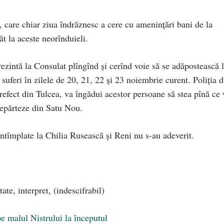
, care chiar ziua îndrăznesc a cere cu ameninţări bani de la
ăt la aceste neorînduieli.
rezintă la Consulat plîngînd şi cerînd voie să se adăpostească 
suferi în zilele de 20, 21, 22 şi 23 noiembrie curent. Poliţia d
ect din Tulcea, va îngădui acestor persoane să stea pînă ce 
 depărteze din Satu Nou.
întîmplate la Chilia Rusească şi Reni nu s-au adeverit.
te, interpret, (indescifrabil)