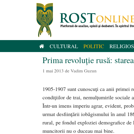
Sari
la
conținut
CULTURAL
POLITIC
RELIGIOS
Prima revoluţie rusă: starea
1 mai 2013
de
Vadim Guzun
1905-1907 sunt cunoscuţi ca anii primei re
condiţiilor de trai, nemulţumirile sociale 
Într-un imens imperiu agrar, evident, prob
urmat desfiinţării iobăgismului în anul 186
rural, pe fondul exploziei demografice de l
muncitorii nu o duceau mai bine.