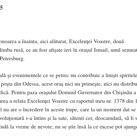
05
noarea a înainta, aici alăturat, Excelenţei Voastre, două
imba rusă, ce au fost afişate ieri în oraşul Ismail, unul semna
 Petersburg.
lă şi evenimentele ce se petrec nu contribuie a linişti spiritele
 poşta din Odessa, acest oraş nici nu primeşte, nici nu distribu
grafică. Pentru paza oraşului Domnul Guvernator din Chişinău a
rea a relata Excelenţei Voastre cu raportul meu nr. 1378 din 
l nu are o încredere în aceste trupe, care la un moment dat se
luţionară s-a întins şi la sate, sătenii cer, deocamdată, să li 
vîndă la vreme de nevoie; nu se ştie însă la ce excese pot ajung