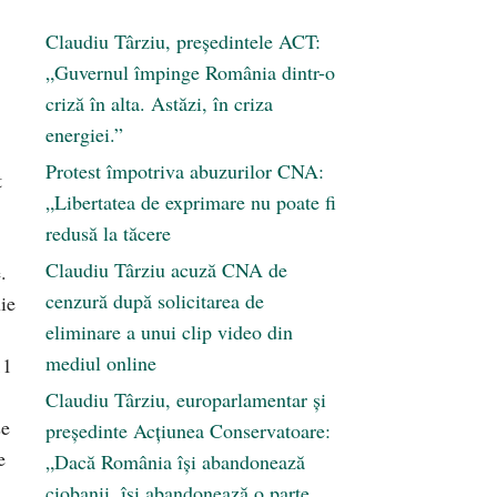
Claudiu Târziu, președintele ACT:
„Guvernul împinge România dintr-o
criză în alta. Astăzi, în criza
energiei.”
Protest împotriva abuzurilor CNA:
t
„Libertatea de exprimare nu poate fi
redusă la tăcere
Claudiu Târziu acuză CNA de
.
cenzură după solicitarea de
ie
eliminare a unui clip video din
mediul online
11
Claudiu Târziu, europarlamentar și
se
președinte Acțiunea Conservatoare:
e
„Dacă România își abandonează
ciobanii, își abandonează o parte