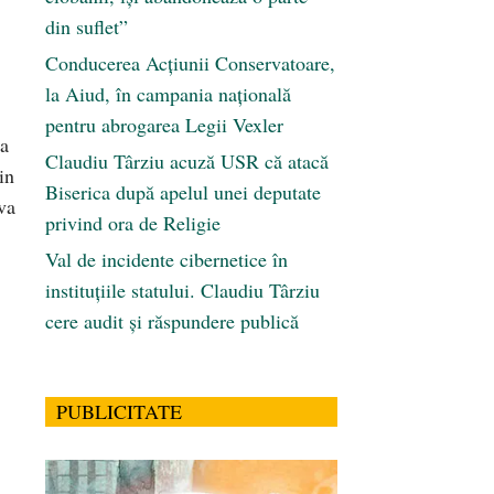
din suflet”
Conducerea Acțiunii Conservatoare,
la Aiud, în campania națională
pentru abrogarea Legii Vexler
la
Claudiu Târziu acuză USR că atacă
in
Biserica după apelul unei deputate
va
privind ora de Religie
Val de incidente cibernetice în
instituțiile statului. Claudiu Târziu
cere audit și răspundere publică
PUBLICITATE