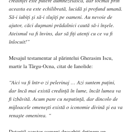
credinţei este putere dumnezeiască, dar tocmai prin
aceasta ea este echilibrată, lucidă şi profund umană.
Să-i iubiţi şi să-i slujiţi pe oameni. Au nevoie de
ajutor, căci duşmani prădalnici caută să-i înşele.
Ateismul va fi învins, dar să fiţi atenţi cu ce va fi
înlocuit!”
Mesajul testamentar al părintelui Gherasim Iscu,
martir la Târgu-Ocna, citat de Ianolide:
“Aici va fi într-o zi pelerinaj … Azi suntem puţini,
dar încă mai există credinţă în lume, încât lumea va
fi izbăvită. Acum pare cu neputinţă, dar dincolo de
mijloacele omeneşti există o iconomie divină şi ea va
renaşte omenirea. “
Datorită acestor oameni deosebiţi deţinem un