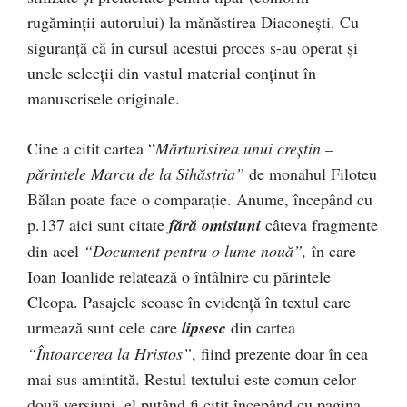
rugăminţii autorului) la mănăstirea Diaconeşti. Cu
siguranţă că în cursul acestui proces s-au operat şi
unele selecţii din vastul material conţinut în
manuscrisele originale.
Cine a citit cartea “
Mărturisirea unui creştin –
părintele Marcu de la Sihăstria”
de monahul Filoteu
Bălan poate face o comparaţie. Anume, începând cu
p.137 aici sunt citate
fără omisiuni
câteva fragmente
din acel
“Document pentru o lume nouă”,
în care
Ioan Ioanlide relatează o întâlnire cu părintele
Cleopa. Pasajele scoase în evidenţă în textul care
urmează sunt cele care
lipsesc
din cartea
“Întoarcerea la Hristos”
, fiind prezente doar în cea
mai sus amintită. Restul textului este comun celor
două versiuni, el putând fi citit începând cu pagina