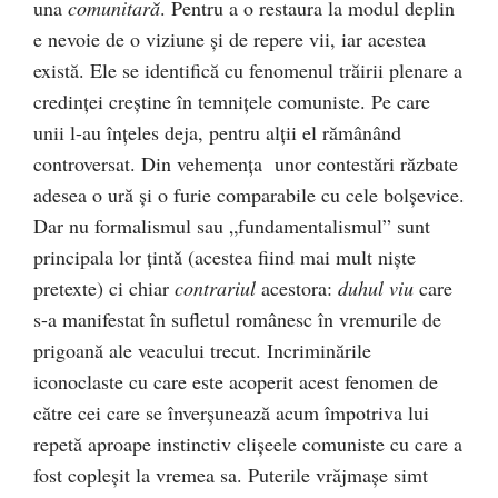
una
comunitară
. Pentru a o restaura la modul deplin
e nevoie de o viziune şi de repere vii, iar acestea
există. Ele se identifică cu fenomenul trăirii plenare a
credinţei creştine în temniţele comuniste. Pe care
unii l-au înţeles deja, pentru alţii el rămânând
controversat. Din vehemenţa unor contestări răzbate
adesea o ură şi o furie comparabile cu cele bolşevice.
Dar nu formalismul sau „fundamentalismul” sunt
principala lor ţintă (acestea fiind mai mult nişte
pretexte) ci chiar
contrariul
acestora:
duhul viu
care
s-a manifestat în sufletul românesc în vremurile de
prigoană ale veacului trecut. Incriminările
iconoclaste cu care este acoperit acest fenomen de
către cei care se înverşunează acum împotriva lui
repetă aproape instinctiv clişeele comuniste cu care a
fost copleşit la vremea sa. Puterile vrăjmaşe simt