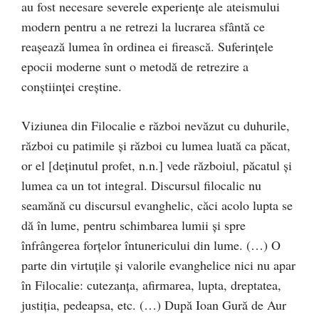
au fost necesare severele experienţe ale ateismului
modern pentru a ne retrezi la lucrarea sfântă ce
reaşează lumea în ordinea ei firească. Suferinţele
epocii moderne sunt o metodă de retrezire a
conştiinţei creştine.
Viziunea din Filocalie e război nevăzut cu duhurile,
război cu patimile şi război cu lumea luată ca păcat,
or el [deţinutul profet, n.n.] vede războiul, păcatul şi
lumea ca un tot integral. Discursul filocalic nu
seamănă cu discursul evanghelic, căci acolo lupta se
dă în lume, pentru schimbarea lumii şi spre
înfrângerea forţelor întunericului din lume. (…) O
parte din virtuţile şi valorile evanghelice nici nu apar
în Filocalie: cutezanţa, afirmarea, lupta, dreptatea,
justiţia, pedeapsa, etc. (…) După Ioan Gură de Aur