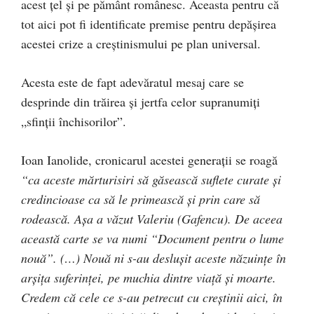
acest ţel şi pe pământ românesc. Aceasta pentru că
tot aici pot fi identificate premise pentru depăşirea
acestei crize a creştinismului pe plan universal.
Acesta este de fapt adevăratul mesaj care se
desprinde din trăirea şi jertfa celor supranumiţi
„sfinţii închisorilor”.
Ioan Ianolide, cronicarul acestei generaţii se roagă
“ca aceste mărturisiri să găsească suflete curate şi
credincioase ca să le primească şi prin care să
rodească. Aşa a văzut Valeriu (Gafencu). De aceea
această carte se va numi “Document pentru o lume
nouă”. (…) Nouă ni s-au desluşit aceste năzuinţe în
arşiţa suferinţei, pe muchia dintre viaţă şi moarte.
Credem că cele ce s-au petrecut cu creştinii aici, în