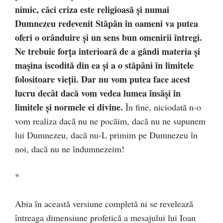
nimic, căci criza este religioasă şi numai
Dumnezeu redevenit Stăpân în oameni va putea
oferi o orânduire şi un sens bun omenirii întregi.
Ne trebuie forţa interioară de a gândi materia şi
maşina iscodită din ea şi a o stăpâni în limitele
folositoare vieţii. Dar nu vom putea face acest
lucru decât dacă vom vedea lumea însăşi în
limitele şi normele ei divine.
În fine, niciodată n-o
vom realiza dacă nu ne pocăim, dacă nu ne supunem
lui Dumnezeu, dacă nu-L primim pe Dumnezeu în
noi, dacă nu ne îndumnezeim!
*
Abia în această versiune completă ni se revelează
întreaga dimensiune profetică a mesajului lui Ioan