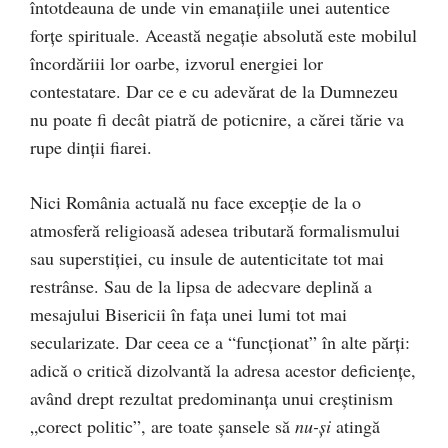
întotdeauna de unde vin emanaţiile unei autentice
forţe spirituale. Această negaţie absolută este mobilul
încordăriii lor oarbe, izvorul energiei lor
contestatare. Dar ce e cu adevărat de la Dumnezeu
nu poate fi decât piatră de poticnire, a cărei tărie va
rupe dinţii fiarei.
Nici România actuală nu face excepţie de la o
atmosferă religioasă adesea tributară formalismului
sau superstiţiei, cu insule de autenticitate tot mai
restrânse. Sau de la lipsa de adecvare deplină a
mesajului Bisericii în faţa unei lumi tot mai
secularizate. Dar ceea ce a “funcţionat” în alte părţi:
adică o critică dizolvantă la adresa acestor deficienţe,
având drept rezultat predominanţa unui creştinism
„corect politic”, are toate şansele să
nu-şi
atingă