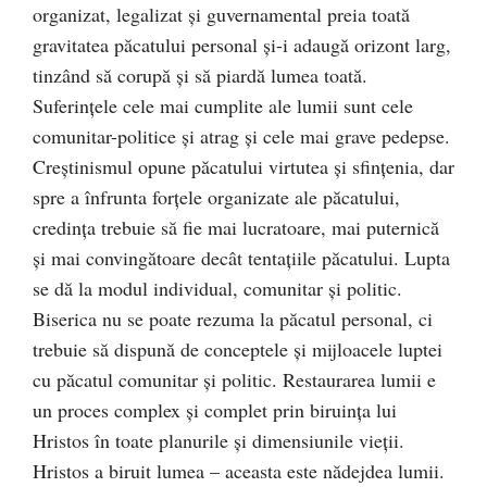
organizat, legalizat şi guvernamental preia toată
gravitatea păcatului personal şi-i adaugă orizont larg,
tinzând să corupă şi să piardă lumea toată.
Suferinţele cele mai cumplite ale lumii sunt cele
comunitar-politice şi atrag şi cele mai grave pedepse.
Creştinismul opune păcatului virtutea şi sfinţenia, dar
spre a înfrunta forţele organizate ale păcatului,
credinţa trebuie să fie mai lucratoare, mai puternică
şi mai convingătoare decât tentaţiile păcatului. Lupta
se dă la modul individual, comunitar şi politic.
Biserica nu se poate rezuma la păcatul personal, ci
trebuie să dispună de conceptele şi mijloacele luptei
cu păcatul comunitar şi politic. Restaurarea lumii e
un proces complex şi complet prin biruinţa lui
Hristos în toate planurile şi dimensiunile vieţii.
Hristos a biruit lumea – aceasta este nădejdea lumii.