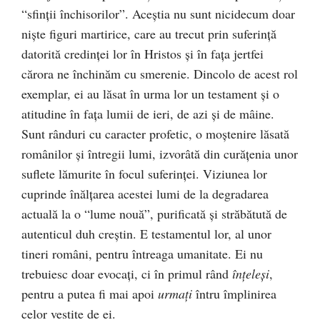
“sfinţii închisorilor”. Aceştia nu sunt nicidecum doar
nişte figuri martirice, care au trecut prin suferinţă
datorită credinţei lor în Hristos şi în faţa jertfei
cărora ne închinăm cu smerenie. Dincolo de acest rol
exemplar, ei au lăsat în urma lor un testament şi o
atitudine în faţa lumii de ieri, de azi şi de mâine.
Sunt rânduri cu caracter profetic, o moştenire lăsată
românilor şi întregii lumi, izvorâtă din curăţenia unor
suflete lămurite în focul suferinţei. Viziunea lor
cuprinde înălţarea acestei lumi de la degradarea
actuală la o “lume nouă”, purificată şi străbătută de
autenticul duh creştin. E testamentul lor, al unor
tineri români, pentru întreaga umanitate. Ei nu
trebuiesc doar evocaţi, ci în primul rând
înţeleşi
,
pentru a putea fi mai apoi
urmaţi
întru împlinirea
celor vestite de ei.