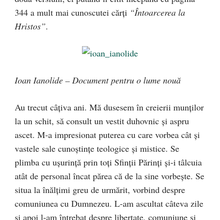
344 a mult mai cunoscutei cărţi
“Întoarcerea la
Hristos”
.
Ioan Ianolide – Document pentru o lume nouă
Au trecut câţiva ani. Mă dusesem în creierii munţilor
la un schit, să consult un vestit duhovnic şi aspru
ascet. M-a impresionat puterea cu care vorbea cât şi
vastele sale cunoştinţe teologice şi mistice. Se
plimba cu uşurinţă prin toţi Sfinţii Părinţi şi-i tâlcuia
atât de personal încat părea că de la sine vorbeşte. Se
situa la înălţimi greu de urmărit, vorbind despre
comuniunea cu Dumnezeu. L-am ascultat câteva zile
şi apoi l-am întrebat despre libertate, comuniune şi