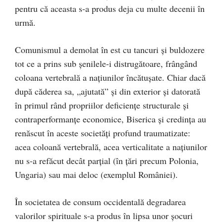
pentru că aceasta s-a produs deja cu multe decenii în
urmă.
Comunismul a demolat în est cu tancuri şi buldozere
tot ce a prins sub şenilele-i distrugătoare, frângând
coloana vertebrală a naţiunilor încătuşate. Chiar dacă
după căderea sa, „ajutată” şi din exterior şi datorată
în primul rând propriilor deficienţe structurale şi
contraperformanţe economice, Biserica şi credinţa au
renăscut în aceste societăţi profund traumatizate:
acea coloană vertebrală, acea verticalitate a naţiunilor
nu s-a refăcut decât parţial (în ţări precum Polonia,
Ungaria) sau mai deloc (exemplul României).
În societatea de consum occidentală degradarea
valorilor spirituale s-a produs în lipsa unor şocuri