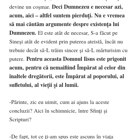
Deci Dumnezeu e necesar azi,
devine un coşmar.
acum, aici – altfel suntem pierduţi. Nu e vremea
să mai căutăm argumente despre existenţa lui
Dumnezeu.
El este atât de necesar, S-a făcut pe
Sineşi atât de evident prin puterea ateistă, încât nu
trebuie decât să-L trăim sincer şi să-L mărturisim cu
Pentru aceasta Domnul Iisus este prigonit
putere.
acum, pentru că nemaifiind Împărat al celor din
înaltele dregătorii, este Împărat al poporului, al
sufletului, al vieţii şi al lumii.
-Părinte, zic eu uimit, cum ai ajuns la aceste
concluzii? Aici în schimnicie, între Sfinţi şi
Scripturi?
-De fapt, tot ce ţi-am spus este ascuns în viaţa