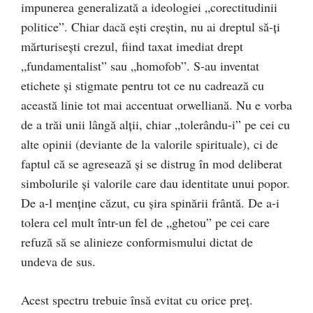
impunerea generalizată a ideologiei „corectitudinii
politice”. Chiar dacă eşti creştin, nu ai dreptul să-ţi
mărturiseşti crezul, fiind taxat imediat drept
„fundamentalist” sau „homofob”. S-au inventat
etichete şi stigmate pentru tot ce nu cadrează cu
această linie tot mai accentuat orwelliană. Nu e vorba
de a trăi unii lângă alţii, chiar „tolerându-i” pe cei cu
alte opinii (deviante de la valorile spirituale), ci de
faptul că se agresează şi se distrug în mod deliberat
simbolurile şi valorile care dau identitate unui popor.
De a-l menţine căzut, cu şira spinării frântă. De a-i
tolera cel mult într-un fel de „ghetou” pe cei care
refuză să se alinieze conformismului dictat de
undeva de sus.
Acest spectru trebuie însă evitat cu orice preţ.