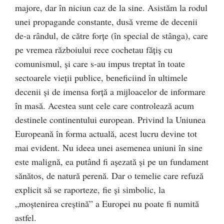
majore, dar în niciun caz de la sine. Asistăm la rodul
unei propagande constante, dusă vreme de decenii
de-a rândul, de către forţe (în special de stânga), care
pe vremea războiului rece cochetau făţiş cu
comunismul, şi care s-au impus treptat în toate
sectoarele vieţii publice, beneficiind în ultimele
decenii şi de imensa forţă a mijloacelor de informare
în masă. Acestea sunt cele care controlează acum
destinele continentului european. Privind la Uniunea
Europeană în forma actuală, acest lucru devine tot
mai evident. Nu ideea unei asemenea uniuni în sine
este malignă, ea putând fi aşezată şi pe un fundament
sănătos, de natură perenă. Dar o temelie care refuză
explicit să se raporteze, fie şi simbolic, la
„moştenirea creştină” a Europei nu poate fi numită
astfel.