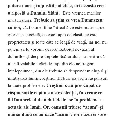
putere mare şi a pustiit sufletele, ori aceasta cere
o ripostă a Duhului Sfânt.
Este vremea marilor
Trebuie să ştim ce vrea Dumnezeu
mărturisitori.
cu noi,
căci oamenii ne întreabă ce este materia, ce
este clasa socială, ce este lupta de clasă, ce este
proprietatea şi toate câte se leagă de viaţă, iar noi nu
putem să le vorbim despre războiul nevăzut al
duhurilor şi despre treptele Scărarului, nu pentru că
n-ar fi valabile –căci de fapt din ele ne tragem
înţelepciunea, din ele trebuie să desprindem chipul şi
înfăţişarea lumii creştine. Trebuie să avem răspunsuri
Creştinii s-au preocupat de
la toate problemele.
răspunsurile capitale ale existenţei, în vreme ce
fiii întunericului au dat ideile lor în problemele
actuale ale lumii. Or, oamenii trăiesc “acum” şi
numai după ce au pace “acum”, vor năzui şi spre