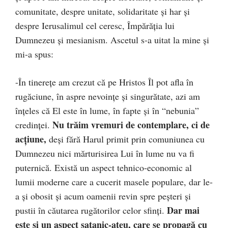
comunitate, despre unitate, solidaritate şi har şi
despre Ierusalimul cel ceresc, Împărăţia lui
Dumnezeu şi mesianism. Ascetul s-a uitat la mine şi
mi-a spus:
-În tinereţe am crezut că pe Hristos Îl pot afla în
rugăciune, în aspre nevoinţe şi singurătate, azi am
înţeles că El este în lume, în fapte şi în “nebunia”
Nu trăim vremuri de contemplare, ci de
credinţei.
acţiune,
deşi fără Harul primit prin comuniunea cu
Dumnezeu nici mărturisirea Lui în lume nu va fi
puternică. Există un aspect tehnico-economic al
lumii moderne care a cucerit masele populare, dar le-
a şi obosit şi acum oamenii revin spre peşteri şi
Dar mai
pustii în căutarea rugătorilor celor sfinţi.
este şi un aspect satanic-ateu, care se propagă cu