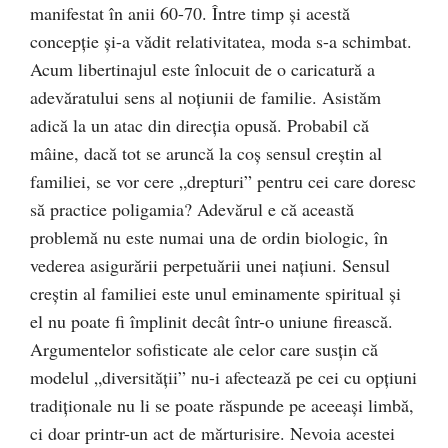
manifestat în anii 60-70. Între timp şi acestă
concepţie şi-a vădit relativitatea, moda s-a schimbat.
Acum libertinajul este înlocuit de o caricatură a
adevăratului sens al noţiunii de familie. Asistăm
adică la un atac din direcţia opusă. Probabil că
mâine, dacă tot se aruncă la coş sensul creştin al
familiei, se vor cere „drepturi” pentru cei care doresc
să practice poligamia? Adevărul e că această
problemă nu este numai una de ordin biologic, în
vederea asigurării perpetuării unei naţiuni. Sensul
creştin al familiei este unul eminamente spiritual şi
el nu poate fi împlinit decât într-o uniune firească.
Argumentelor sofisticate ale celor care susţin că
modelul „diversităţii” nu-i afectează pe cei cu opţiuni
tradiţionale nu li se poate răspunde pe aceeaşi limbă,
ci doar printr-un act de mărturisire. Nevoia acestei