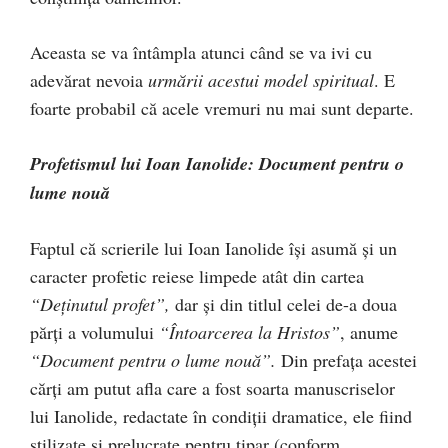
Aceasta se va întâmpla atunci când se va ivi cu
adevărat nevoia
urmării acestui model spiritual
. E
foarte probabil că acele vremuri nu mai sunt departe.
Profetismul lui Ioan Ianolide: Document pentru o
lume nouă
Faptul că scrierile lui Ioan Ianolide îşi asumă şi un
caracter profetic reiese limpede atât din cartea
“Deţinutul profet”,
dar şi din titlul celei de-a doua
părţi a volumului
“Întoarcerea la Hristos”
, anume
“Document pentru o lume nouă”.
Din prefaţa acestei
cărţi am putut afla care a fost soarta manuscriselor
lui Ianolide, redactate în condiţii dramatice, ele fiind
stilizate şi prelucrate pentru tipar (conform