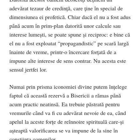
adevărat tezaur de credinţă, care ţine în special de
dimensiunea ei profetică. Chiar dacă el nu a fost adus
până acum în prim-plan datorită unor calcule sau
interese lumeşti, se poate spune şi reciproc: e bine că
el nu a fost exploatat “propagandistic” pe scară largă
înainte de vreme, printr-o încercare forţată de a
impune alte interese de sens contrar. Nu acesta este
sensul jertfei lor.
Numai prin prisma iconomiei divine putem înţelege
faptul că această rezervă a Bisericii a rămas până
acum practic neatinsă. Ea trebuie păstrată pentru
vremurile când va fi cu adevărat nevoie de ea, când
apelul la aceste forţe de reînnoire spirituală care-şi
aşteaptă valorificarea se va impune de la sine în
conştiinţa oamenilor.