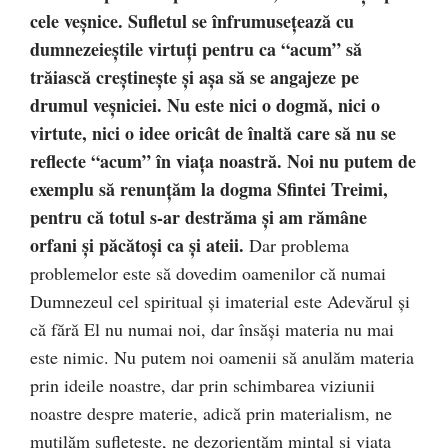
cele veşnice. Sufletul se înfrumuseţează cu
dumnezeieştile virtuţi pentru ca “acum” să
trăiască creştineşte şi aşa să se angajeze pe
drumul veşniciei. Nu este nici o dogmă, nici o
virtute, nici o idee oricât de înaltă care să nu se
reflecte “acum” în viaţa noastră. Noi nu putem de
exemplu să renunţăm la dogma Sfintei Treimi,
pentru că totul s-ar destrăma şi am rămâne
orfani şi păcătoşi ca şi ateii.
Dar problema
problemelor este să dovedim oamenilor că numai
Dumnezeul cel spiritual şi imaterial este Adevărul şi
că fără El nu numai noi, dar însăşi materia nu mai
este nimic. Nu putem noi oamenii să anulăm materia
prin ideile noastre, dar prin schimbarea viziunii
noastre despre materie, adică prin materialism, ne
mutilăm sufleteşte, ne dezorientăm mintal şi viaţa