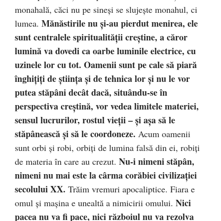
monahală, căci nu pe sineşi se slujeşte monahul, ci
Mănăstirile nu şi-au pierdut menirea, ele
lumea.
sunt centralele spiritualităţii creştine, a căror
lumină va dovedi ca oarbe luminile electrice, cu
uzinele lor cu tot. Oamenii sunt pe cale să piară
înghiţiţi de ştiinţa şi de tehnica lor şi nu le vor
putea stăpâni decât dacă, situându-se în
perspectiva creştină, vor vedea limitele materiei,
sensul lucrurilor, rostul vieţii – şi aşa să le
stăpânească şi să le coordoneze.
Acum oamenii
sunt orbi şi robi, orbiţi de lumina falsă din ei, robiţi
Nu-i nimeni stăpân,
de materia în care au crezut.
nimeni nu mai este la cârma corăbiei civilizaţiei
secolului XX.
Trăim vremuri apocaliptice. Fiara e
Nici
omul şi maşina e unealtă a nimicirii omului.
pacea nu va fi pace, nici războiul nu va rezolva