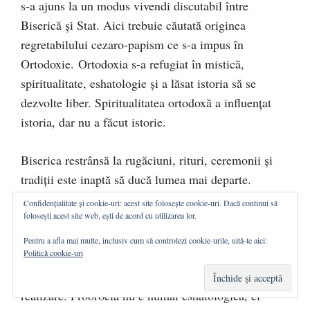
s-a ajuns la un modus vivendi discutabil între
Biserică şi Stat. Aici trebuie căutată originea
regretabilului cezaro-papism ce s-a impus în
Ortodoxie. Ortodoxia s-a refugiat în mistică,
spiritualitate, eshatologie şi a lăsat istoria să se
dezvolte liber. Spiritualitatea ortodoxă a influenţat
istoria, dar nu a făcut istorie.
Biserica restrânsă la rugăciuni, rituri, ceremonii şi
tradiţii este inaptă să ducă lumea mai departe.
Creştinismul formal, oricât este el justificat
Confidențialitate și cookie-uri: acest site folosește cookie-uri. Dacă continui să
tradiţional, până la urmă cedează prin incapacitatea
folosești acest site web, ești de acord cu utilizarea lor.
lui spirituală şi dinamică. Fiindcă darurile Sfântului
Pentru a afla mai multe, inclusiv cum să controlezi cookie-urile, uită-te aici:
Politică cookie-uri
Duh sunt dinamice. Darul proorociei vesteşte lumii
zările noi, formulând idealurile şi modalităţile de
realizare. Proorocia nu e numai eshatologică, ci