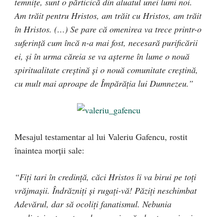
temniţe, sunt o părticică din aluatul unei lumi noi.
Am trăit pentru Hristos, am trăit cu Hristos, am trăit
în Hristos. (…) Se pare că omenirea va trece printr-o
suferinţă cum încă n-a mai fost, necesară purificării
ei, şi în urma căreia se va aşterne în lume o nouă
spiritualitate creştină şi o nouă comunitate creştină,
cu mult mai aproape de Împărăţia lui Dumnezeu.”
Mesajul testamentar al lui Valeriu Gafencu, rostit
înaintea morţii sale:
“Fiţi tari în credinţă, căci Hristos îi va birui pe toţi
vrăjmaşii. Îndrăzniţi şi rugaţi-vă! Păziţi neschimbat
Adevărul, dar să ocoliţi fanatismul. Nebunia