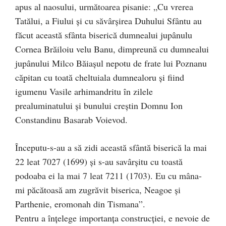
apus al naosului, următoarea pisanie: „Cu vrerea
Tatălui, a Fiului şi cu săvârşirea Duhului Sfântu au
făcut această sfânta biserică dumnealui jupânulu
Cornea Brăiloiu velu Banu, dimpreună cu dumnealui
jupânului Milco Băiaşul nepotu de frate lui Poznanu
căpitan cu toată cheltuiala dumnealoru şi fiind
igumenu Vasile arhimandritu în zilele
prealuminatului şi bunului creştin Domnu Ion
Constandinu Basarab Voievod.
Începutu-s-au a să zidi această sfântă biserică la mai
22 leat 7027 (1699) şi s-au savârşitu cu toastă
podoaba ei la mai 7 leat 7211 (1703). Eu cu mâna-
mi păcătoasă am zugrăvit biserica, Neagoe şi
Parthenie, eromonah din Tismana”.
Pentru a înţelege importanţa construcţiei, e nevoie de