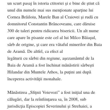
un scurt pasaj în istoria ctitoriei şi e bine de ştiut că
unul din numele mai sus menţionate aparţine lui
Cornea Brăiloiu, Marele Ban al Craiovei şi rudă cu
domnitorul Constantin Brâncoveanu, care dăruise
300 de taleri pentru ridicarea bisericii. Un alt nume
care apare în pisanie este cel al lui Milco Băiaşul,
sârb de origine, şi care era vătaful minerilor din Baia
de Aramă. De altfel, ca efect al
legăturii cu sârbii din regiune, aşezamântul de la
Baia de Aramă a fost închinat mănăstirii sârbeşti
Hilandar din Muntele Athos, la puţini ani după
începerea activităţii monahale.
Mănăstirea „Sfiţnii Voievozi” a fost iniţial una de
călugări, dar la reînfiinţarea sa, în 2008, sub
jurisdicţia Episcopiei Severinului şi Strehaiei, a