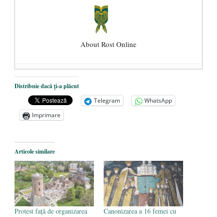
About Rost Online
Dezvăluiri cutremurătoare despre
Distribuie dacă ți-a plăcut
președintele Ucrainei, Volodymyr
Telegram
WhatsApp
Zelensky
- 13 mai 2026
Imprimare
Statul care servește Națiunea
- 21 aprilie
2026
Legea Vexler produce efecte. Bustul
Articole similare
poetului Octavian Goga, înlăturat din Iași
- 16 aprilie 2026
Protest față de organizarea
Canonizarea a 16 femei cu