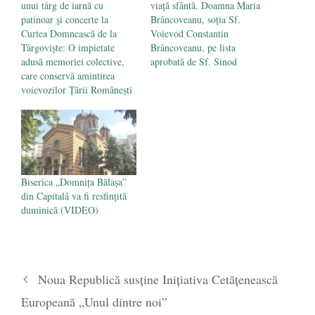
unui târg de iarnă cu
viață sfântă. Doamna Maria
patinoar și concerte la
Brâncoveanu, soția Sf.
Curtea Domnească de la
Voievod Constantin
Târgoviște: O impietate
Brâncoveanu, pe lista
adusă memoriei colective,
aprobată de Sf. Sinod
care conservă amintirea
voievozilor Țării Românești
Biserica „Domnița Bălașa”
din Capitală va fi resfințită
duminică (VIDEO)
Noua Republică susţine Iniţiativa Cetăţenească
Europeană „Unul dintre noi”