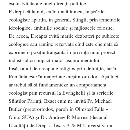
exclusivitate ale unei direcţii politice.
E drept că la noi, ca în toată lumea, mişcările
ecologiste aparţin, în general, Stîngii, prin temeiurile
ideologice, ambiţiile sociale şi mijloacele folosite.
De aceea, Dreapta evită marile dezbateri pe subiecte
ecologice sau rămîne rezervată cînd este chemată să
exprime o poziţie tranşantă în privinţa unui proiect
industrial cu impact major asupra mediului.
Însă, omul de dreapta e religios prin definiţie, iar în
România este în majoritate creştin-ortodox. Aşa încît
ar trebui să-şi fundamenteze un comportament
ecologist prin recursul la Evanghelii şi la scrierile
Sfinţilor Părinţi. Exact cum ne invită Pr. Michael
Butler (preot ortodox, paroh în Olmsted Falls –
Ohio, SUA) şi Dr. Andrew P. Morriss (decanul
Facultăţii de Drept a Texas A & M University, un