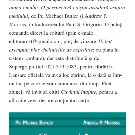
inima omului. O perspectivă creştin-ortodoxă asupra
mediului
, de Pr. Michael Butler şi Andrew P.
Morriss, în traducerea lui Paul S. Grigoriu. O puteţi
comanda direct la editură (prin e-mail:
editurarost@gmail.com
; preţ de vînzare
10 lei/
exemplar plus cheltuielile de expediţie
; cu plata în
sistem ramburs), dar este distribuită şi de
Supergraph (tel: 021 319 1083, pentru librării).
Lansare oficială va avea loc curînd, la o dată şi într-
un loc pe care le vom comunica din timp. Pînă
atunci, vă invit să citiţi
Cuvîntul înainte
, pentru a
afla cîte ceva despre conţinutul cărţii.