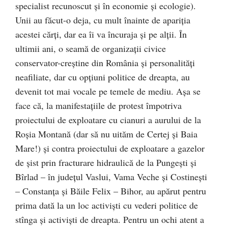
specialist recunoscut şi în economie şi ecologie).
Unii au făcut-o deja, cu mult înainte de apariţia
acestei cărţi, dar ea îi va încuraja şi pe alţii. În
ultimii ani, o seamă de organizaţii civice
conservator-creştine din România şi personalităţi
neafiliate, dar cu opţiuni politice de dreapta, au
devenit tot mai vocale pe temele de mediu. Aşa se
face că, la manifestaţiile de protest împotriva
proiectului de exploatare cu cianuri a aurului de la
Roşia Montană (dar să nu uităm de Certej şi Baia
Mare!) şi contra proiectului de exploatare a gazelor
de şist prin fracturare hidraulică de la Pungeşti şi
Bîrlad – în judeţul Vaslui, Vama Veche şi Costineşti
– Constanţa şi Băile Felix – Bihor, au apărut pentru
prima dată la un loc activişti cu vederi politice de
stînga şi activişti de dreapta. Pentru un ochi atent a