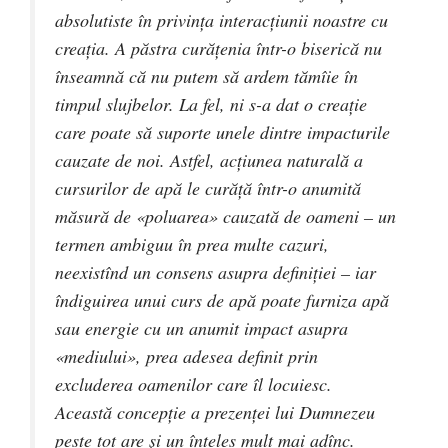
absolutiste în privinţa interacţiunii noastre cu
creaţia. A păstra curăţenia într-o biserică nu
înseamnă că nu putem să ardem tămîie în
timpul slujbelor. La fel, ni s-a dat o creaţie
care poate să suporte unele dintre impacturile
cauzate de noi. Astfel, acţiunea naturală a
cursurilor de apă le curăţă într-o anumită
măsură de «poluarea» cauzată de oameni – un
termen ambiguu în prea multe cazuri,
neexistînd un consens asupra definiţiei – iar
îndiguirea unui curs de apă poate furniza apă
sau energie cu un anumit impact asupra
«mediului», prea adesea definit prin
excluderea oamenilor care îl locuiesc.
Această concepţie a prezenţei lui Dumnezeu
peste tot are şi un înţeles mult mai adînc.