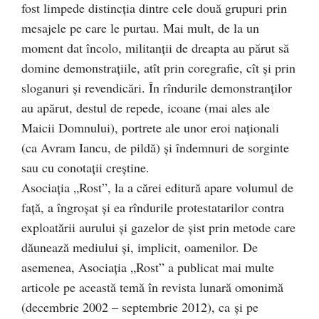
fost limpede distincţia dintre cele două grupuri prin
mesajele pe care le purtau. Mai mult, de la un
moment dat încolo, militanţii de dreapta au părut să
domine demonstraţiile, atît prin coregrafie, cît şi prin
sloganuri şi revendicări. În rîndurile demonstranţilor
au apărut, destul de repede, icoane (mai ales ale
Maicii Domnului), portrete ale unor eroi naţionali
(ca Avram Iancu, de pildă) şi îndemnuri de sorginte
sau cu conotaţii creştine.
Asociaţia „Rost”, la a cărei editură apare volumul de
faţă, a îngroşat şi ea rîndurile protestatarilor contra
exploatării aurului şi gazelor de şist prin metode care
dăunează mediului şi, implicit, oamenilor. De
asemenea, Asociaţia „Rost” a publicat mai multe
articole pe această temă în revista lunară omonimă
(decembrie 2002 – septembrie 2012), ca şi pe