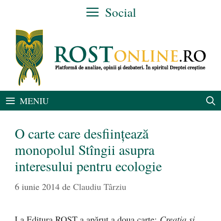
Sari
Social
la
conținut
MENIU
O carte care desfiinţează
monopolul Stîngii asupra
interesului pentru ecologie
6 iunie 2014
de
Claudiu Târziu
La Editura ROST a apărut a doua carte:
Creaţia şi