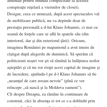
amendat pentru imunda complicitate la această
conspiraţie reţelară a viermilor de closet).
Desigur, ceea ce urmează, după acest spectaculos val
de mobilizare publică, nu va depinde doar de
prestaţia personală a d-lui Klaus Johannis, ci mai cu
seamă de forţele care se află în spatele său (din
interiorul, dar şi din exteriorul ţării). Oricum,
imaginea României pe mapamond a avut imens de
cîştigat după alegerile de duminică. Să sperăm că
politicienii noştri vor şti să rămînă la înălţimea noilor
aşteptări şi că nu vor risipi acest capital de imagine şi
de încredere, ajutîndu-l pe d-l Klaus Johannis să fie
„neamţul de care aveam nevoie” (pînă ce vor
reîncepe „să nască şi la Moldova oameni”).
Cît despre Dreapta, ea rămîne în continuare de
construit, căci în absenţa ei tot ce s-a dobîndit prin