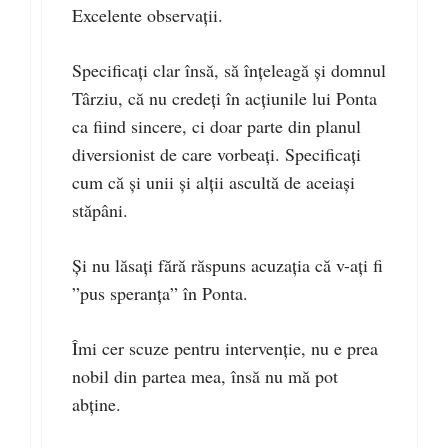
Excelente observații.
Specificați clar însă, să înțeleagă și domnul
Târziu, că nu credeți în acțiunile lui Ponta
ca fiind sincere, ci doar parte din planul
diversionist de care vorbeați. Specificați
cum că și unii și alții ascultă de aceiași
stăpâni.
Și nu lăsați fără răspuns acuzația că v-ați fi
”pus speranța” în Ponta.
Îmi cer scuze pentru intervenție, nu e prea
nobil din partea mea, însă nu mă pot
abține.