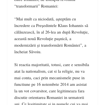
“transformarii” Romaniei:
“Mai mult ca niciodată, aşteptăm cu
încredere ca Preşedintele Klaus Iohannis să
călăuzească, în al 26-lea an după Revoluţie,
această nouă Revoluţie paşnică, a
modernizării şi transformării României”, a
încheiat Săvoiu.
Si reactia majoritatii, totusi, care e sensibila
atat la nationalism, cat si la religie, nu va
mai conta, caci prin mecanismele puse in
functiune pe 16 noiembrie 2014 am asistat
la un vot covarsitor, care legitimeaza fara
discutie orientarea Romaniei in urmatorii
ani. Ce legitimitate si in numele cui va mai