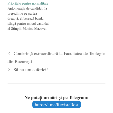
Prioritate pentru normalitate
Aglomerația de candidați la
președinție pe partea
dreaptă, eliberează banda
stîngă pentru unicul candidat
al Stîngii. Monica Macovei,
Cristian Diaconescu, Klaus
Iohannis (dacă nu e declarat
incompatibil de instanță) sau
Cătălin Predoiu și Călin
Conferință extraordinară la Facultatea de Teologie
Popescu Tăriceanu au de
împărțit o zestre de vreo 30
din București
de procente. Tăriceanu e
favorizat de…
Să nu fim euforici!
Ne puteți urmări și pe Telegram:
https://t.me/RevistaRost