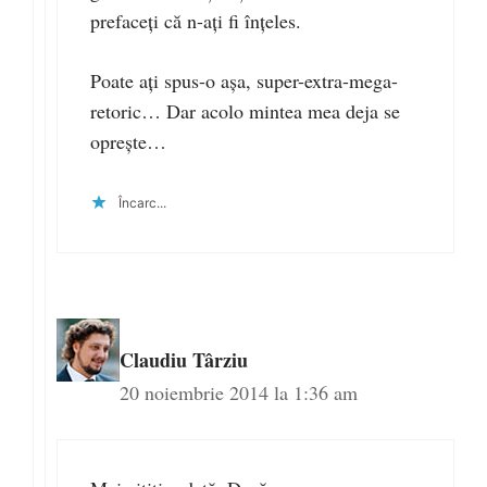
prefaceți că n-ați fi înțeles.
Poate ați spus-o așa, super-extra-mega-
retoric… Dar acolo mintea mea deja se
oprește…
Încarc...
Claudiu Târziu
20 noiembrie 2014 la 1:36 am