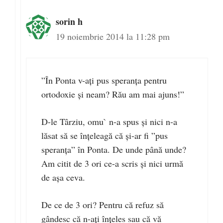
sorin h
19 noiembrie 2014 la 11:28 pm
”În Ponta v-ați pus speranța pentru
ortodoxie și neam? Rău am mai ajuns!”
D-le Târziu, omu` n-a spus și nici n-a
lăsat să se înțeleagă că și-ar fi ”pus
speranța” în Ponta. De unde până unde?
Am citit de 3 ori ce-a scris și nici urmă
de așa ceva.
De ce de 3 ori? Pentru că refuz să
gândesc că n-ați înțeles sau că vă