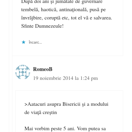
După doi ani și jumătate de guvernare
tembelă, haotică, antinațională, pusă pe
învrăjbire, coruptă etc, tot el vă e salvarea.
Sfinte Dumnezeule!
Încarc...
RomeoB
19 noiembrie 2014 la 1:24 pm
>Aatacuri asupra Bisericii și a modului
de viață creștin
Mai vorbim peste 5 ani. Vom putea sa