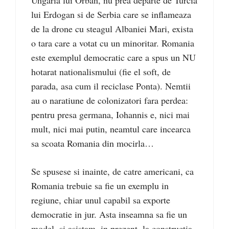
Ungaria lui Orban, nu prea departe de Turcia
lui Erdogan si de Serbia care se inflameaza
de la drone cu steagul Albaniei Mari, exista
o tara care a votat cu un minoritar. Romania
este exemplul democratic care a spus un NU
hotarat nationalismului (fie el soft, de
parada, asa cum il reciclase Ponta). Nemtii
au o naratiune de colonizatori fara perdea:
pentru presa germana, Iohannis e, nici mai
mult, nici mai putin, neamtul care incearca
sa scoata Romania din mocirla…
Se spusese si inainte, de catre americani, ca
Romania trebuie sa fie un exemplu in
regiune, chiar unul capabil sa exporte
democratie in jur. Asta inseamna sa fie un
model, si asistam, in prezent, la constructia