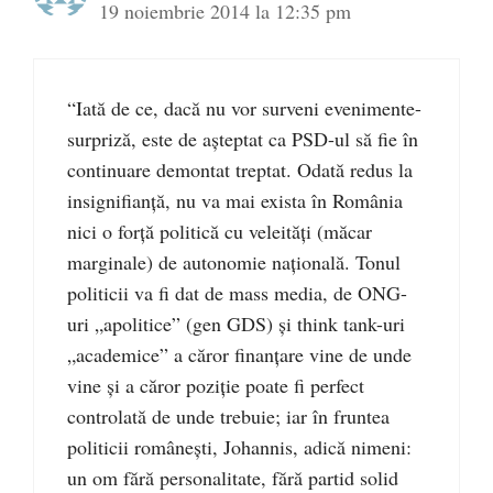
19 noiembrie 2014 la 12:35 pm
“Iată de ce, dacă nu vor surveni evenimente-
surpriză, este de așteptat ca PSD-ul să fie în
continuare demontat treptat. Odată redus la
insignifianță, nu va mai exista în România
nici o forță politică cu veleități (măcar
marginale) de autonomie națională. Tonul
politicii va fi dat de mass media, de ONG-
uri „apolitice” (gen GDS) și think tank-uri
„academice” a căror finanțare vine de unde
vine și a căror poziție poate fi perfect
controlată de unde trebuie; iar în fruntea
politicii românești, Johannis, adică nimeni:
un om fără personalitate, fără partid solid