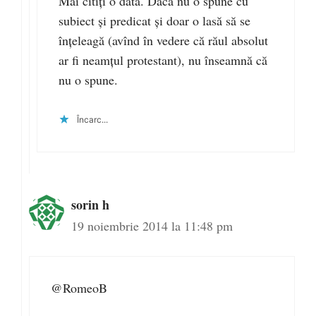
Mai citiți o dată. Dacă nu o spune cu
subiect și predicat și doar o lasă să se
înțeleagă (avînd în vedere că răul absolut
ar fi neamțul protestant), nu înseamnă că
nu o spune.
Încarc...
sorin h
19 noiembrie 2014 la 11:48 pm
@RomeoB