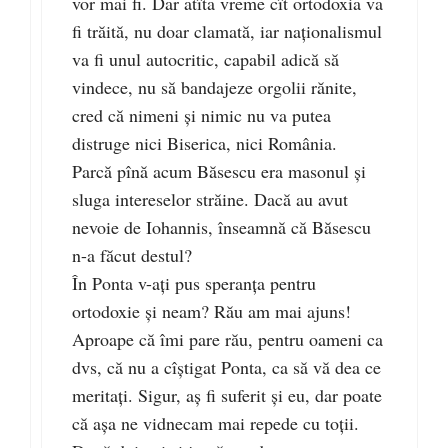
vor mai fi. Dar atîta vreme cît ortodoxia va
fi trăită, nu doar clamată, iar naționalismul
va fi unul autocritic, capabil adică să
vindece, nu să bandajeze orgolii rănite,
cred că nimeni și nimic nu va putea
distruge nici Biserica, nici România.
Parcă pînă acum Băsescu era masonul și
sluga intereselor străine. Dacă au avut
nevoie de Iohannis, înseamnă că Băsescu
n-a făcut destul?
În Ponta v-ați pus speranța pentru
ortodoxie și neam? Rău am mai ajuns!
Aproape că îmi pare rău, pentru oameni ca
dvs, că nu a cîștigat Ponta, ca să vă dea ce
meritați. Sigur, aș fi suferit și eu, dar poate
că așa ne vidnecam mai repede cu toții.