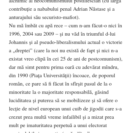
alchimic al neocomunismului postiliescian (cu larga
contribuţie a nababului penal Adrian Năstase şi a
anturajului său securisto-mafiot).
Nu mă îmbăt cu apă rece – cum n-am făcut-o nici în
1996, 2004 sau 2009 – şi nu văd în triumful d-lui
Johannis şi al pseudo-liberalismului actual o victorie
a „dreptei” (care la noi nu există de fapt şi nici n-a
existat vreo clipă în cei 25 de ani de postcomunism),
dar mă simt pentru prima oară cu adevărat mîndru,
din 1990 (Piaţa Universităţii) încoace, de poporul
român, ce pare să fi făcut în sfîrşit pasul de la o
minoritate la o majoritate responsabilă, găsind
luciditatea şi puterea să se mobilizeze şi să ofere o
lecţie de nivel european unui cuib de jigodii care s-a
crezut prea multă vreme infailibil şi a mizat prea
mult pe imaturitatea perpetuă a unui electorat