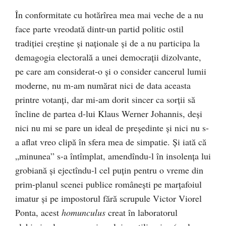
În conformitate cu hotărîrea mea mai veche de a nu
face parte vreodată dintr-un partid politic ostil
tradiţiei creştine şi naţionale şi de a nu participa la
demagogia electorală a unei democraţii dizolvante,
pe care am considerat-o şi o consider cancerul lumii
moderne, nu m-am numărat nici de data aceasta
printre votanţi, dar mi-am dorit sincer ca sorţii să
încline de partea d-lui Klaus Werner Johannis, deşi
nici nu mi se pare un ideal de preşedinte şi nici nu s-
a aflat vreo clipă în sfera mea de simpatie. Şi iată că
„minunea” s-a întîmplat, amendîndu-l în insolenţa lui
grobiană şi ejectîndu-l cel puţin pentru o vreme din
prim-planul scenei publice româneşti pe marţafoiul
imatur şi pe impostorul fără scrupule Victor Viorel
Ponta, acest
homunculus
creat în laboratorul