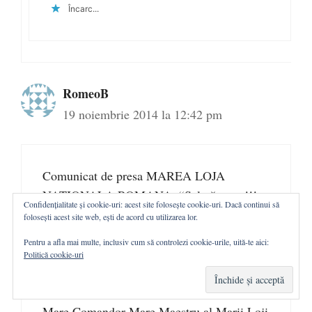
Încarc...
RomeoB
19 noiembrie 2014 la 12:42 pm
Comunicat de presa MAREA LOJA
NATIONALA ROMANA: “Salutăm cu !!!
Confidențialitate și cookie-uri: acest site folosește cookie-uri. Dacă continui să
ENTUZIASM !!! victoria Președintelui ales
folosești acest site web, ești de acord cu utilizarea lor.
KLAUS JOHANNIS”
Pentru a afla mai multe, inclusiv cum să controlezi cookie-urile, uită-te aici:
Politică cookie-uri
COMUNICAT DE PRESĂ General (r)
Bartolomeu Constantin Săvoiu, Suveran
Mare Comandor Mare Maestru al Marii Loji