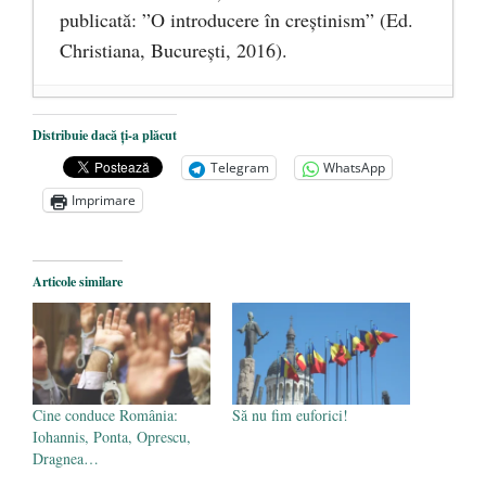
publicată: ”O introducere în creștinism” (Ed.
Christiana, Bucureşti, 2016).
DANA KONYA-PETRIȘOR, ÎNTRU
Distribuie dacă ți-a plăcut
VEȘNICĂ POMENIRE
- 17 martie 2021
Telegram
WhatsApp
ÎNĂLȚATU-S-A!
- 28 mai 2020
Imprimare
Sic credo – Francisco Franco (1892-1975)
- 25 octombrie 2019
Articole similare
Cine conduce România:
Să nu fim euforici!
Iohannis, Ponta, Oprescu,
Dragnea…