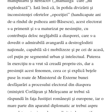
manipulabil şi nereactiv („mămăliga” care „nu
explodează”). Iată însă că, în pofida divizării şi
inconsistenţei ofertelor „opoziţiei” (handicapate ani
de-a rîndul de psihoza anti-Băsescu), acest electorat
s-a primenit şi s-a maturizat pe nesimţite, cu
contribuţia deloc neglijabilă a diasporei, care s-a
dovedit o admirabilă avangardă a destroglodirii
naţionale, capabilă să-i mobilizeze şi pe cei de acasă,
cel puţin pe segmentul urban şi intelectual. Puterea
în exerciţiu n-a vrut să creadă propriu-zis, dar a
presimţit acest fenomen, ceea ce şi explică beţele
puse în roate de Ministerul de Externe bunei
desfăşurări a procesului electoral din diaspora
(miniştrii Corlăţean şi Meleşcanu ar trebui să
răspundă în faţa Justiţiei româneşti şi europene, iar o
mare parte din aparatul diplomatic ar trebui aspru