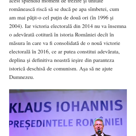
acest splendid moment de trezire şi unitate
românească riscă să se ducă pe apa sîmbetei, cum
am mai păţit-o cel puţin de două ori (în 1996 şi
2004). Iar victoria electorală din 2014 nu va însemna
o adevărată cotitură în istoria României decît în
măsura în care va fi consolidată de o nouă victorie
electorală în 2016, ce ar putea constitui adevărata,
deplina şi definitiva noastră ieşire din paranteza
istorică deschisă de comunism. Aşa să ne ajute
Dumnezeu.