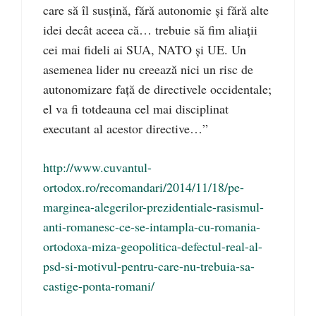
care să îl susțină, fără autonomie și fără alte
idei decât aceea că… trebuie să fim aliații
cei mai fideli ai SUA, NATO și UE. Un
asemenea lider nu creează nici un risc de
autonomizare față de directivele occidentale;
el va fi totdeauna cel mai disciplinat
executant al acestor directive…”
http://www.cuvantul-
ortodox.ro/recomandari/2014/11/18/pe-
marginea-alegerilor-prezidentiale-rasismul-
anti-romanesc-ce-se-intampla-cu-romania-
ortodoxa-miza-geopolitica-defectul-real-al-
psd-si-motivul-pentru-care-nu-trebuia-sa-
castige-ponta-romani/