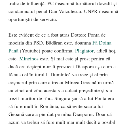
trafic de influență. PC înseamnă turnătorul dovedit și
condamnatul penal Dan Voiculescu. UNPR înseamnă
oportuniștii de serviciu.
Este evident de ce a fost atras Dottore Ponta de
mocirla din PSD. Bădăran este, doamna
Fă Doina
Pană
(Youtube) poate confirma.
Plagiator
, adică hoț,
este.
Mincinos
este. Și mai este și prost pentru că
dacă era deștept n-ar fi provocat Diaspora așa cum a
făcut-o el în turul I. Duminică va trece și el prin
coșmarul prin care a trecut Mircea Geoană în urmă
cu cinci ani cînd acesta s-a culcat președinte și s-a
trezit muritor de rînd. Singura șansă a lui Ponta era
să fure mult în România, ca să evite soarta lui
Geoană care a pierdut pe mîna Diasporei. Doar că
acum va trebui să fure mult mai mult decît e posibil