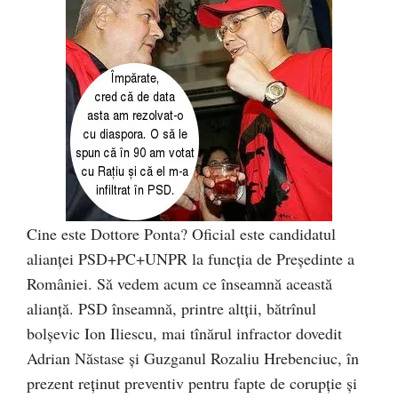
Cine este Dottore Ponta? Oficial este candidatul
alianței PSD+PC+UNPR la funcția de Președinte a
României. Să vedem acum ce înseamnă această
alianță. PSD înseamnă, printre altții, bătrînul
bolșevic Ion Iliescu, mai tînărul infractor dovedit
Adrian Năstase și Guzganul Rozaliu Hrebenciuc, în
prezent reținut preventiv pentru fapte de corupție și