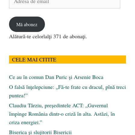
de
email
Mă abonez
Alătură-te celorlalți 371 de abonați.
CELE MAI CITITE
Ce au în comun Dan Puric şi Arsenie Boca
O falsă înțelepciune: „Fă-te frate cu dracul, pînă treci
puntea!”
Claudiu Târziu, președintele ACT: „Guvernul
împinge România dintr-o criză în alta. Astăzi, în
criza energiei.”
Biserica și slujitorii Bisericii