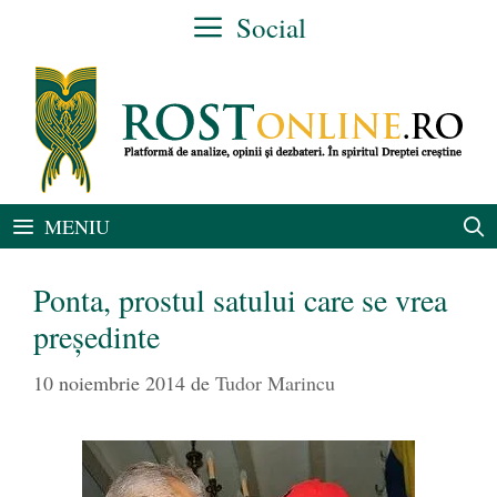
Sari
Social
la
conținut
MENIU
Ponta, prostul satului care se vrea
președinte
10 noiembrie 2014
de
Tudor Marincu