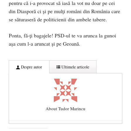
pentru că i-a provocat să iasă la vot nu doar pe cei
din Diasporă ci și pe mulți români din România care
se săturaseră de politicienii din ambele tabere.
Ponta, fă-ți bagajele! PSD-ul te va arunca la gunoi
așa cum l-a aruncat și pe Geoană.
Despre autor
Ultimele articole
About Tudor Marincu
De ce propaganda LGBT nu-și are locul în