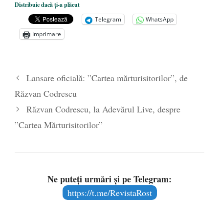
Distribuie dacă ți-a plăcut
unitățile de învățământ
- 17 iunie 2020
Telegram
WhatsApp
Anarhia din SUA e opera stângii radicale
-
Imprimare
2 iunie 2020
Pe zi ce trece mă conving că mass media
are prea puțin a face cu informarea
- 30
Lansare oficială: ”Cartea mărturisitorilor”, de
mai 2020
Răzvan Codrescu
Răzvan Codrescu, la Adevărul Live, despre
”Cartea Mărturisitorilor”
Ne puteți urmări și pe Telegram:
https://t.me/RevistaRost