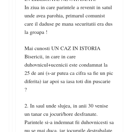
In ziua in care parintele a revenit in satul
unde avea parohia, primarul comunist
care il daduse pe mana securitatii era dus
la groapa !
Mai cunosti UN CAZ IN ISTORIA
Bisericii, in care in care
duhovnicul+ucenicii este condamnat la
25 de ani (s-ar putea ca cifra sa fie un pic
diferita) iar apoi sa iasa toti din puscarie
?
2. In saul unde slujea, in anii 30 venise
un tanar cu jocuri/hore desfranate.
Parintele si-a indemnat fii duhovnicesti sa
nu se mai duca, iar jocuruile destrabalate