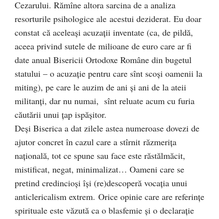
Cezarului. Rămîne altora sarcina de a analiza
resorturile psihologice ale acestui deziderat. Eu doar
constat că a
celeaşi acuzaţii inventate (ca, de pildă,
aceea privind sutele de milioane de euro care ar fi
date anual Bisericii Ortodoxe Române din bugetul
statului – o acuzaţie pentru care sînt scoşi oamenii la
miting), pe care le auzim de ani şi ani de la ateii
militanţi, dar nu numai, sînt reluate acum cu furia
căutării unui ţap ispăşitor.
Deşi Biserica a dat zilele astea numeroase dovezi de
ajutor concret î
n cazul care a stîrnit răzmeriţa
naţională, tot ce spune sau face este răstălmăcit,
mistificat, negat, minimalizat…
Oameni care se
pretind credincioşi îşi (re)descoperă vocaţia unui
anticlericalism extrem.
Orice opinie care are referinţe
spirituale este văzută ca o blasfemie şi o declaraţie