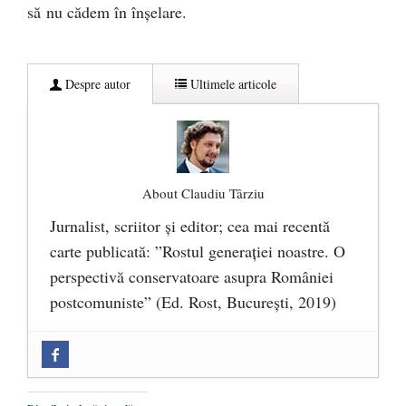
să nu cădem în înşelare.
Despre autor
Ultimele articole
About Claudiu Târziu
Jurnalist, scriitor şi editor; cea mai recentă
carte publicată: ”Rostul generației noastre. O
perspectivă conservatoare asupra României
postcomuniste” (Ed. Rost, București, 2019)
„Microbuzele de aur” ale PNRR: Claudiu
Târziu cere anchetă a Parchetului