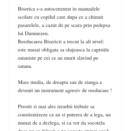
Biserica s-a autocenzurat in manualele
scolare cu copilul care dupa ce a chinuit
pasarelele, a cazut de pe scara prin pedepsa
lui Dumnezeu.
Reeducarea Bisericii a trecut la alt nivel:
este musai obligata sa slujeasca la capistile
sataniste pe cei ce au murit slavind pe
satana.
Mass media, de dreapta sau de stanga a
devenit un instrument agresiv de reeducare !
Preotii si mai ales ierarhii trebuie sa
constientizeze ca au si puterea de a lega, nu
numai de a dezlega, si ca vor da socotela
daca nu au folosit-o pe aceasta atunci cand