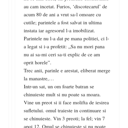
au cam incetat. Furios, ‘discotecarul’ de
acum 80 de ani a vrut sa-l omoare cu
cutile; parintele a fost salvat in ultima
instata iar agresorul l-a imobilizat.
Parintele nu l-a dat pe mana politiei, ci l-
a legat si i-a profetit: „Sa nu mori pana
nu ai sa-mi ceri sa-ti explic de ce am
oprit horele”.
Trec anii, parinle e arestat, eliberat merge
la manastre,…
Intr-un sat, un om foarte batran se
chinuieste mult si nu poate sa moara.
Vine un preot si ii face molifta de iesirea
sufletului. omul traieste in continuare si
se chinuieste. Vin 3 preoti; la fel; vin 7
apoi 12. Omul se chinuieste si nu poate