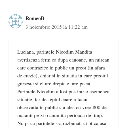
RomeoB
3 noiembrie 2015 la 11:22 am
Luciana, parintele Nicodim Mandita
avertizeaza ferm ca dupa canoane, un mirean
care contrazice in public un preot (in afara
de erezie), chiar si in situatia in care preotul
greseste si el are dreptate, are pacat.
Parintele Nicodim a fost pus intr-o asemenea
situatie, iar desteptul caare a facut
observatia in public s-a ales cu vreo 800 de
matanii pe zi o anumita perioada de timp.
Nu pt ca parintele s-a razbunat, ci pt ca asa