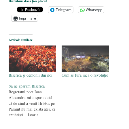
European și reforme pentru a bloca
Distribuie dacă ți-a plăcut
achizițiile la suprapreț
- 13 august 2025
Telegram
WhatsApp
Dragi prieteni din Constanța
- 12 august
Imprimare
2025
România nu știe să își folosească și să își
Articole similare
protejeze resursele
- 11 august 2025
Biserica şi demonii din noi
Cum se fură încă o revoluție
Să ne apărăm Biserica
Regretatul poet Ioan
Alexandru mi-a spus odată
că de cînd a venit Hristos pe
Pămînt nu mai există atei, ci
antihriști. Istoria
creștinismului e un șir lung
de atacuri și năpaste la