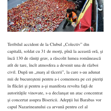
Teribilul accident de la Clubul „Colectiv” din
capitală, soldat cu 31 de morţi, pînă la această oră, şi
încă 130 de răniţi grav, a răscolit lumea românească
atît de tare, încît atmosfera a devenit una de război
civil. După un „marş al tăcerii”, la care s-au adunat
mii de bucureşteni pentru a-i comemora pe cei pieriţi
în flăcări şi pentru a-şi manifesta revolta faţă de
autorităţile vinovate, s-a declanşat un atac concentrat
şi concertat asupra Bisericii. Adepţii lui Barabas vor
capul Nazarineanului ca arvună pentru cel al