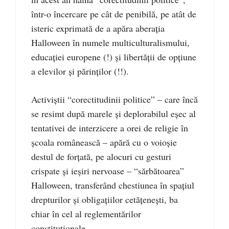
într-o încercare pe cât de penibilă, pe atât de
isteric exprimată de a apăra aberaţia
Halloween în numele multiculturalismului,
educaţiei europene (!) şi libertăţii de opţiune
a elevilor şi părinţilor (!!).
Activiştii “corectitudinii politice” – care încă
se resimt după marele şi deplorabilul eşec al
tentativei de interzicere a orei de religie în
şcoala românească – apără cu o voioşie
destul de forţată, pe alocuri cu gesturi
crispate şi ieşiri nervoase – “sărbătoarea”
Halloween, transferând chestiunea în spaţiul
drepturilor şi obligaţiilor cetăţeneşti, ba
chiar în cel al reglementărilor
constituţionale.