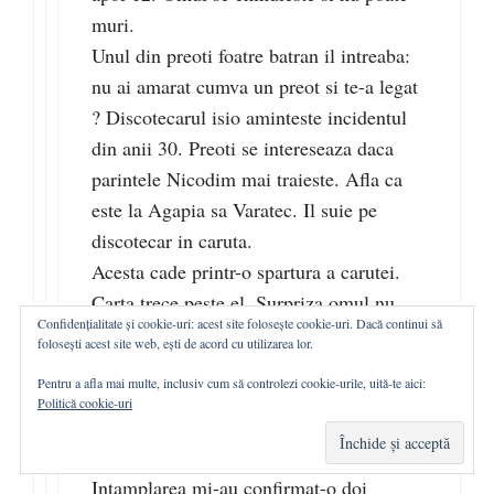
muri.
Unul din preoti foatre batran il intreaba:
nu ai amarat cumva un preot si te-a legat
? Discotecarul isio aminteste incidentul
din anii 30. Preoti se intereseaza daca
parintele Nicodim mai traieste. Afla ca
este la Agapia sa Varatec. Il suie pe
discotecar in caruta.
Acesta cade printr-o spartura a carutei.
Carta trece peste el. Surpriza omul nu
Confidențialitate și cookie-uri: acest site folosește cookie-uri. Dacă continui să
moare.
folosești acest site web, ești de acord cu utilizarea lor.
Este suit inapoi, si dus cu caruta la
Pentru a afla mai multe, inclusiv cum să controlezi cookie-urile, uită-te aici:
manastire. Parintele ii ma explica inca o
Politică cookie-uri
data ce a gresit, si in momentul in care
caruta iese pe poarta discotecarul moare.
Intamplarea mi-au confirmat-o doi