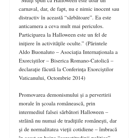
“Mulţi spun că Halloween este doar un
carnaval, dar, de fapt, nu e nimic inocent sau
distractiv în această “sărbătoare”. Ea este
anticamera a ceva mult mai periculos.
Participarea la Halloween este un fel de
iniţiere în activităţile oculte.” (Părintele
Aldo Buonaluto – Asociaţia Internaţionala a
Exorciştilor – Biserica Romano-Catolică –
declaraţie făcută la Conferinţa Exorciştilor
Vaticanului, Octombrie 2014)
Promovarea demonismului şi a pervertirii
morale în şcoala românească, prin
intermediul falsei sărbători Halloween –
străină nu numai de tradiţiile româneşti, dar
şi de normalitatea vieţii cotidiene – îmbracă
în acest an haina “corectitudinii politice”,