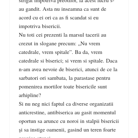
strigat impotriva preotilor, la acest lucru s-
au gandit. Asta nu inseamna ca sunt de
acord cu ei ori ca as fi scandat si eu
impotriva bisericii.
Nu toti cei prezenti la marsul tacerii au
crezut in slogane precum: „Nu vrem
catedrale, vrem spitale”. Ba da, vrem
catedrale si biserici; si vrem si spitale. Daca
n-am avea nevoie de biserici, atunci de ce la
sarbatori ori sambata, la parastase pentru
pomenirea mortilor toate bisericile sunt
arhipline?
Si nu neg nici faptul ca diverse organizatii
anticrestine, antibiserica au gasit momentul
oportun sa arunce cu noroi in stalpii bisericii
și sa instige oamenii, gasind un teren foarte