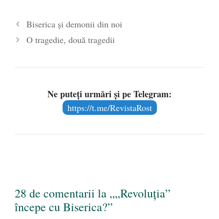
adresa Bisericii. Acesta este
și motivul pentru care
Biserica şi demonii din noi
Biserica nu va putea fi
înfrîntă niciodată. Greșeala
O tragedie, două tragedii
e a…
Ne puteți urmări și pe Telegram:
https://t.me/RevistaRost
28 de comentarii la „„Revoluţia”
începe cu Biserica?”