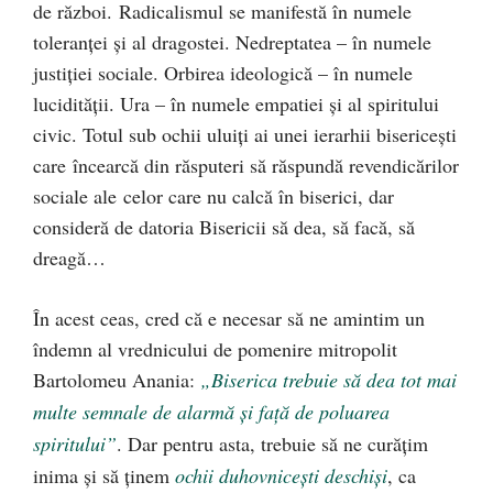
de război.
Radicalismul se manifestă în numele
toleranţei şi al dragostei. Nedreptatea – în numele
justiţiei sociale. Orbirea ideologică – în numele
lucidităţii. Ura – în numele empatiei şi al spiritului
civic. Totul sub ochii uluiţi ai unei ierarhii bisericeşti
care încearcă din răsputeri să răspundă revendicărilor
sociale ale celor care nu calcă în biserici, dar
consideră de datoria Bisericii să dea, să facă, să
dreagă…
În acest ceas, cred că e necesar să ne amintim un
îndemn al vrednicului de pomenire mitropolit
Bartolomeu Anania:
„Biserica trebuie să dea tot mai
multe semnale de alarmă şi faţă de poluarea
spiritului”
. Dar pentru asta, trebuie să ne curăţim
inima şi să ţinem
ochii duhovniceşti deschişi
, ca