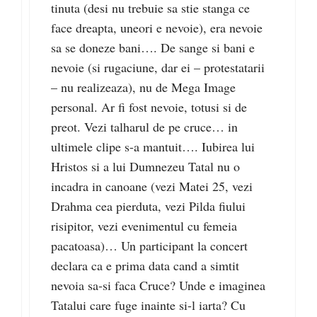
tinuta (desi nu trebuie sa stie stanga ce
face dreapta, uneori e nevoie), era nevoie
sa se doneze bani…. De sange si bani e
nevoie (si rugaciune, dar ei – protestatarii
– nu realizeaza), nu de Mega Image
personal. Ar fi fost nevoie, totusi si de
preot. Vezi talharul de pe cruce… in
ultimele clipe s-a mantuit…. Iubirea lui
Hristos si a lui Dumnezeu Tatal nu o
incadra in canoane (vezi Matei 25, vezi
Drahma cea pierduta, vezi Pilda fiului
risipitor, vezi evenimentul cu femeia
pacatoasa)… Un participant la concert
declara ca e prima data cand a simtit
nevoia sa-si faca Cruce? Unde e imaginea
Tatalui care fuge inainte si-l iarta? Cu