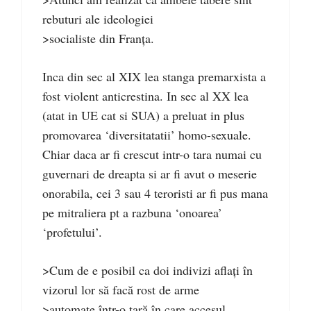
rebuturi ale ideologiei
>socialiste din Franța.
Inca din sec al XIX lea stanga premarxista a
fost violent anticrestina. In sec al XX lea
(atat in UE cat si SUA) a preluat in plus
promovarea ‘diversitatatii’ homo-sexuale.
Chiar daca ar fi crescut intr-o tara numai cu
guvernari de dreapta si ar fi avut o meserie
onorabila, cei 3 sau 4 teroristi ar fi pus mana
pe mitraliera pt a razbuna ‘onoarea’
‘profetului’.
>Cum de e posibil ca doi indivizi aflați în
vizorul lor să facă rost de arme
>automate într-o țară în care accesul