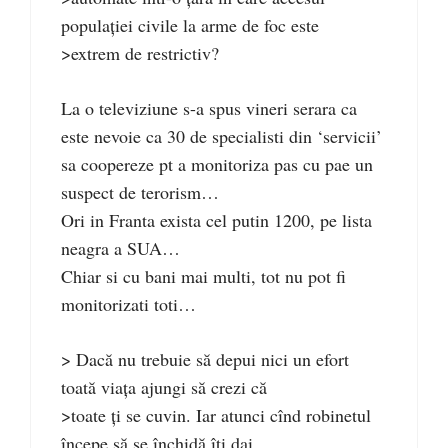
populației civile la arme de foc este
>extrem de restrictiv?
La o televiziune s-a spus vineri serara ca
este nevoie ca 30 de specialisti din ‘servicii’
sa coopereze pt a monitoriza pas cu pae un
suspect de terorism…
Ori in Franta exista cel putin 1200, pe lista
neagra a SUA…
Chiar si cu bani mai multi, tot nu pot fi
monitorizati toti…
> Dacă nu trebuie să depui nici un efort
toată viața ajungi să crezi că
>toate ți se cuvin. Iar atunci cînd robinetul
începe să se închidă îți dai