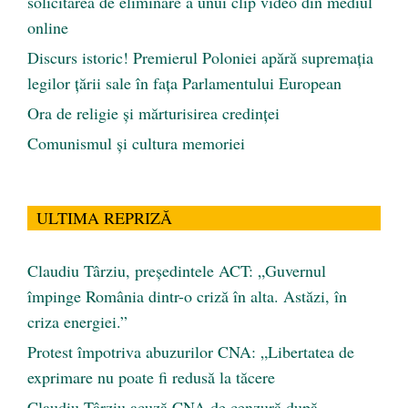
solicitarea de eliminare a unui clip video din mediul
online
Discurs istoric! Premierul Poloniei apără supremația
legilor țării sale în fața Parlamentului European
Ora de religie şi mărturisirea credinţei
Comunismul şi cultura memoriei
ULTIMA REPRIZĂ
Claudiu Târziu, președintele ACT: „Guvernul
împinge România dintr-o criză în alta. Astăzi, în
criza energiei.”
Protest împotriva abuzurilor CNA: „Libertatea de
exprimare nu poate fi redusă la tăcere
Claudiu Târziu acuză CNA de cenzură după