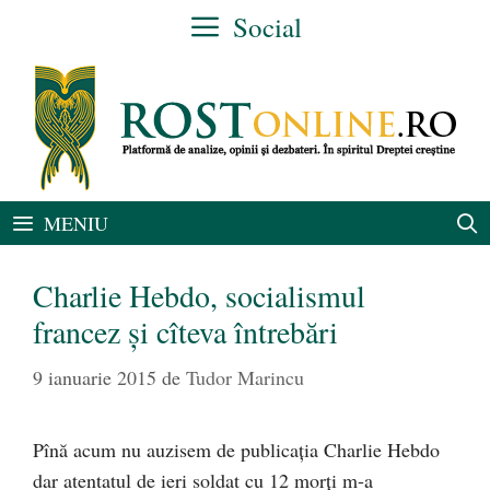
Sari
Social
la
conținut
MENIU
Charlie Hebdo, socialismul
francez și cîteva întrebări
9 ianuarie 2015
de
Tudor Marincu
Pînă acum nu auzisem de publicația Charlie Hebdo
dar atentatul de ieri soldat cu 12 morți m-a