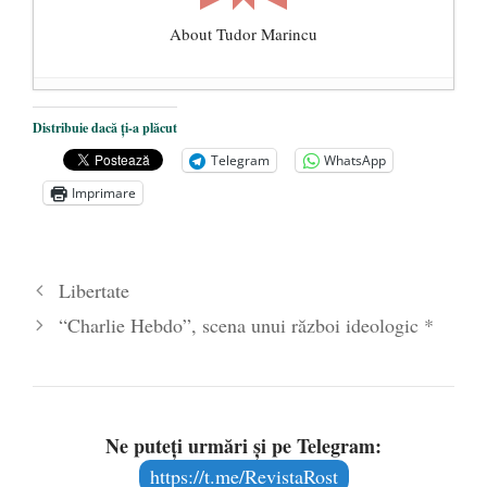
About Tudor Marincu
De ce propaganda LGBT nu-și are locul în
Distribuie dacă ți-a plăcut
unitățile de învățământ
- 17 iunie 2020
Telegram
WhatsApp
Anarhia din SUA e opera stângii radicale
-
Imprimare
2 iunie 2020
Pe zi ce trece mă conving că mass media
are prea puțin a face cu informarea
- 30
Libertate
mai 2020
“Charlie Hebdo”, scena unui război ideologic *
Ne puteți urmări și pe Telegram:
https://t.me/RevistaRost