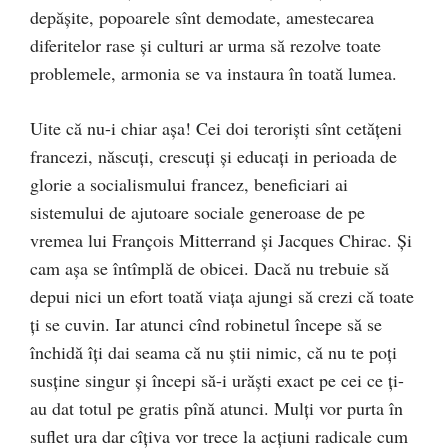
depășite, popoarele sînt demodate, amestecarea
diferitelor rase și culturi ar urma să rezolve toate
problemele, armonia se va instaura în toată lumea.
Uite că nu-i chiar așa! Cei doi teroriști sînt cetățeni
francezi, născuți, crescuți și educați in perioada de
glorie a socialismului francez, beneficiari ai
sistemului de ajutoare sociale generoase de pe
vremea lui François Mitterrand și Jacques Chirac. Și
cam așa se întîmplă de obicei. Dacă nu trebuie să
depui nici un efort toată viața ajungi să crezi că toate
ți se cuvin. Iar atunci cînd robinetul începe să se
închidă îți dai seama că nu știi nimic, că nu te poți
susține singur și începi să-i urăști exact pe cei ce ți-
au dat totul pe gratis pînă atunci. Mulți vor purta în
suflet ura dar cîțiva vor trece la acțiuni radicale cum