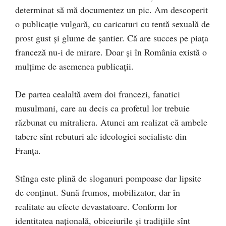
determinat să mă documentez un pic. Am descoperit
o publicație vulgară, cu caricaturi cu tentă sexuală de
prost gust și glume de șantier. Că are succes pe piața
franceză nu-i de mirare. Doar și în România există o
mulțime de asemenea publicații.
De partea cealaltă avem doi francezi, fanatici
musulmani, care au decis ca profetul lor trebuie
răzbunat cu mitraliera. Atunci am realizat că ambele
tabere sînt rebuturi ale ideologiei socialiste din
Franța.
Stînga este plină de sloganuri pompoase dar lipsite
de conținut. Sună frumos, mobilizator, dar în
realitate au efecte devastatoare. Conform lor
identitatea națională, obiceiurile și tradițiile sînt