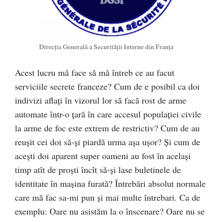
Direcția Generală a Securității Interne din Franța
Acest lucru mă face să mă întreb ce au facut
serviciile secrete franceze? Cum de e posibil ca doi
indivizi aflați în vizorul lor să facă rost de arme
automate într-o țară în care accesul populației civile
la arme de foc este extrem de restrictiv? Cum de au
reușit cei doi să-și piardă urma așa ușor? Și cum de
acești doi aparent super oameni au fost în același
timp atît de proști încît să-și lase buletinele de
identitate în mașina furată? Întrebări absolut normale
care mă fac sa-mi pun și mai multe întrebari. Ca de
exemplu: Oare nu asistăm la o înscenare? Oare nu se