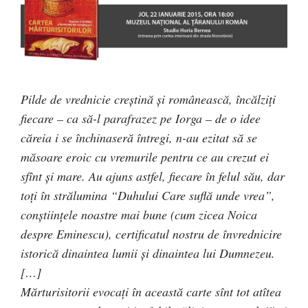
Pilde de vrednicie creştină şi românească, încălziţi
fiecare –
ca să-l parafrazez pe Iorga – de o idee
căreia i se închinaseră întregi, n-au ezitat să se
măsoare eroic cu vremurile pentru ce au crezut ei
sfînt şi mare. Au ajuns astfel, fiecare în felul său, dar
toţi în strălumina “Duhului Care suflă unde vrea”,
conştiinţele noastre mai bune (cum zicea Noica
despre Eminescu), certificatul nostru de învrednicire
istorică dinaintea lumii şi dinaintea lui Dumnezeu.
[…]
Mărturisitorii evocaţi în această carte sînt tot atîtea