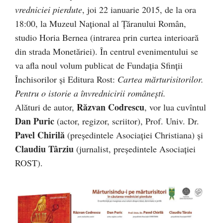
vredniciei pierdute
, joi 22 ianuarie 2015, de la ora
18:00, la Muzeul Național al Țăranului Român,
studio Horia Bernea (intrarea prin curtea interioară
din strada Monetăriei). În centrul evenimentului se
va afla noul volum publicat de Fundația Sfinții
Închisorilor și Editura Rost:
Cartea mărturisitorilor.
Pentru o istorie a învrednicirii românești.
Răzvan Codrescu
Alături de autor,
, vor lua cuvîntul
Dan Puric
(actor, regizor, scriitor), Prof. Univ. Dr.
Pavel Chirilă
(președintele Asociației Christiana) și
Claudiu Târziu
(jurnalist, președintele Asociației
ROST).