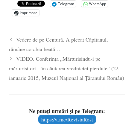
Telegram
WhatsApp
Zelensky
- 13 mai 2026
Imprimare
Statul care servește Națiunea
- 21 aprilie
2026
Legea Vexler produce efecte. Bustul
Vedere de pe Centură. A plecat Căpitanul,
poetului Octavian Goga, înlăturat din Iași
rămâne corabia beată…
- 16 aprilie 2026
VIDEO. Conferința „Mărturisindu-i pe
mărturisitori – în căutarea vredniciei pierdute” (22
ianuarie 2015, Muzeul Național al Țăranului Român)
Ne puteți urmări și pe Telegram:
https://t.me/RevistaRost