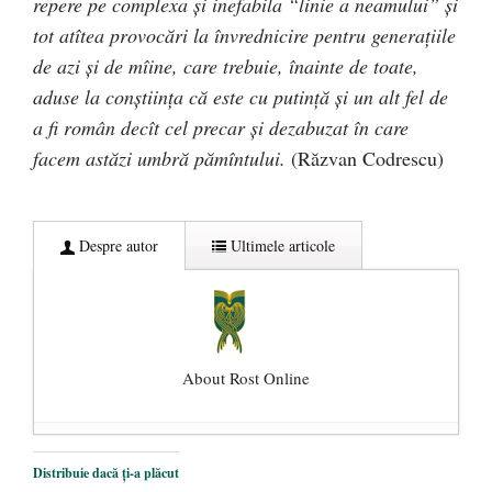
repere pe complexa şi inefabila “linie a neamului” şi
tot atîtea provocări la învrednicire pentru generaţiile
de azi şi de mîine, care trebuie, înainte de toate,
aduse la conştiinţa că este cu putinţă şi un alt fel de
a fi român decît cel precar şi dezabuzat în care
facem astăzi umbră pămîntului.
(Răzvan Codrescu)
Despre autor
Ultimele articole
About Rost Online
Dezvăluiri cutremurătoare despre
Distribuie dacă ți-a plăcut
președintele Ucrainei, Volodymyr