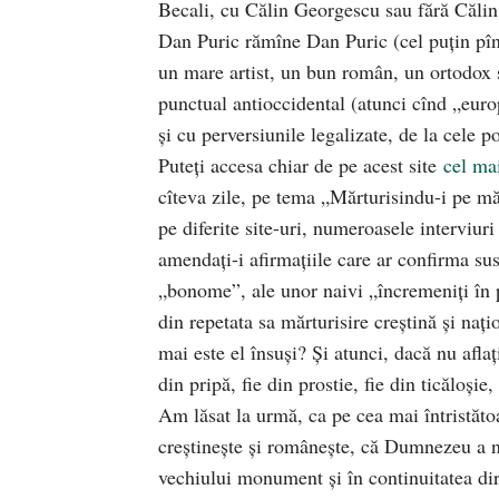
Becali, cu Călin Georgescu sau fără Căli
Dan Puric rămîne Dan Puric (cel puțin pînă
un mare artist, un bun român, un ortodox ș
punctual antioccidental (atunci cînd „euro
și cu perversiunile legalizate, de la cele po
Puteți accesa chiar de pe acest site
cel mai
cîteva zile, pe tema „Mărturisindu-i pe măr
pe diferite site-uri, numeroasele interviuri
amendați-i afirmațiile care ar confirma sus
„bonome”, ale unor naivi „încremeniți în 
din repetata sa mărturisire creștină și na
mai este el însuși? Și atunci, dacă nu aflaț
din pripă, fie din prostie, fie din ticăloșie
Am lăsat la urmă, ca pe cea mai întristăto
creștinește și românește, că Dumnezeu a net
vechiului monument și în continuitatea dir