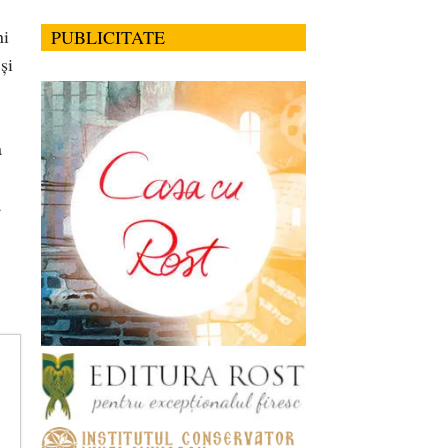
ni
PUBLICITATE
și
a
ă