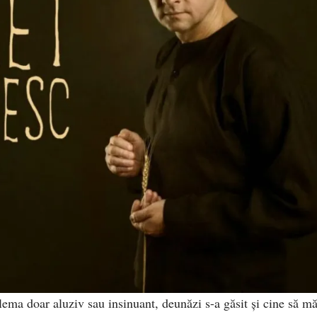
lema doar aluziv sau insinuant, deunăzi s-a găsit și cine să m