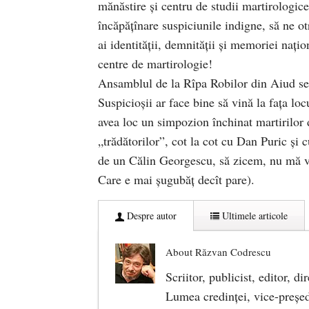
mănăstire și centru de studii martirologi
încăpățînare suspiciunile indigne, să ne o
ai identității, demnității și memoriei națio
centre de martirologie!
Ansamblul de la Rîpa Robilor din Aiud se 
Suspicioșii ar face bine să vină la fața loc
avea loc un simpozion închinat martirilor 
„trădătorilor”, cot la cot cu Dan Puric și 
de un Călin Georgescu, să zicem, nu mă v
Care e mai șugubăț decît pare).
Despre autor
Ultimele articole
About Răzvan Codrescu
Scriitor, publicist, editor, di
Lumea credinţei, vice-preşedin