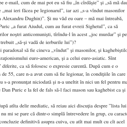
 pe e-mail, cum de mai pot eu să fiu „în cîrdășie” și „să mă da
 „mai ieri făcea pe legionarul”, iar azi „s-a vîndut masonilor
ia Alexandru Dughin)”. Și nu văd eu oare – mă mai întreabă,
uric „a furat Aiudul, cum au furat evreii Sighetul”, ca să
or noștri anticomuniști, tîrîndu-l în acest „joc murdar” și pe
trebuit „să-și vadă de ierburile lui”)?
 și paradoxal să fie cineva „vîndut” și masonilor, și kaghebiștilo
raționismului euro-american, și a celui euro-asiatic. Sînt
” diferite, ca să folosesc o expresie curentă. După cum e o
de 55, care n-a avut cum să fie legionar, în condițiile în care
u s-a pronunțat niciodată și n-a uneltit în nici un fel pentru m
 Dan Puric e la fel de fals să-l faci mason sau kaghebist ca și 
ă atîta delir mediatic, să reiau aici discuția despre ”lista lui
nu mi se pare că dintr-o simplă întrevedere în grup, cu caract
concluzie definitivă asupra cuiva, cu atît mai mult cu cît acel