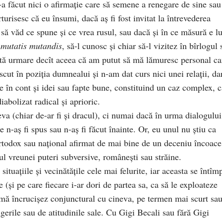
-a făcut nici o afirmație care să semene a renegare de sine sau
turisesc că eu însumi, dacă aș fi fost invitat la întrevederea
a să văd ce spune și ce vrea rusul, sau dacă și în ce măsură e l
,
mutatis mutandis
, să-l cunosc și chiar să-l vizitez în bîrlogul 
ltă urmare decît aceea că am putut să mă lămuresc personal c
ut în poziția dumnealui și n-am dat curs nici unei relații, da
e în cont și idei sau fapte bune, constituind un caz complex, c
iabolizat radical și aprioric.
a (chiar de-ar fi și dracul), ci numai dacă în urma dialogului
 n-aș fi spus sau n-aș fi făcut înainte. Or, eu unul nu știu ca
 ortodox sau național afirmat de mai bine de un deceniu încoace
iul vreunei puteri subversive, românești sau străine.
situațiile și vecinătățile cele mai felurite, iar aceasta se întîm
 (și pe care fiecare i-ar dori de partea sa, ca să le exploateze
mă încrucișez conjunctural cu cineva, pe termen mai scurt sa
rile sau de atitudinile sale. Cu Gigi Becali sau fără Gigi