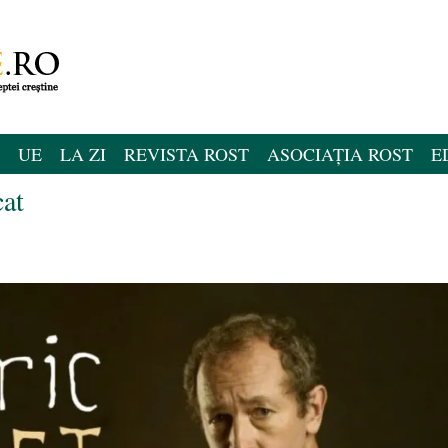
UE
LA ZI
REVISTA ROST
ASOCIAȚIA ROST
E
cat