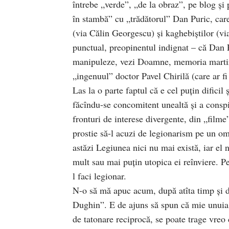
întrebe „verde”, „de la obraz”, pe blog și
în stambă” cu „trădătorul” Dan Puric, care
(via Călin Georgescu) și kaghebiștilor (v
punctual, preopinentul indignat – că Dan P
manipuleze, vezi Doamne, memoria martiril
„ingenuul” doctor Pavel Chirilă (care ar fi 
Las la o parte faptul că e cel puțin dificil
făcîndu-se concomitent unealtă și a conspi
fronturi de interese divergente, din „filme
prostie să-l acuzi de legionarism pe un om 
astăzi Legiunea nici nu mai există, iar el n
mult sau mai puțin utopica ei reînviere. Pe
l faci legionar.
N-o să mă apuc acum, după atîta timp și dup
Dughin”. E de ajuns să spun că mie unuia 
de tatonare reciprocă, se poate trage vreo 