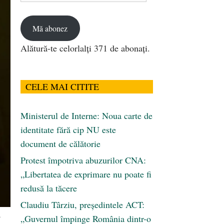
email
Mă abonez
Alătură-te celorlalți 371 de abonați.
CELE MAI CITITE
Ministerul de Interne: Noua carte de
identitate fără cip NU este
document de călătorie
Protest împotriva abuzurilor CNA:
„Libertatea de exprimare nu poate fi
redusă la tăcere
Claudiu Târziu, președintele ACT:
ă
„Guvernul împinge România dintr-o