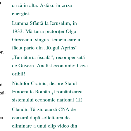
u
criză în alta. Astăzi, în criza
energiei.”
Lumina Sfântă la Ierusalim, în
1933. Mărturia pictoriței Olga
Greceanu, singura femeia care a
făcut parte din „Rugul Aprins”
r,
„Turnătoria fiscală”, recompensată
de Guvern. Analist economic: Ceva
oribil!
Nichifor Crainic, despre Statul
ai
Etnocratic Român şi românizarea
să-
sistemului economic naţional (II)
Claudiu Târziu acuză CNA de
er
cenzură după solicitarea de
eliminare a unui clip video din