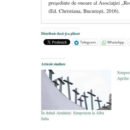
preşedinte de onoare al Asociaţiei „Ro
(Ed. Christiana, Bucureşti, 2016).
DANA KONYA-PETRIȘOR, ÎNT
Distribuie dacă ți-a plăcut
ÎNĂLȚATU-S-A!
- 28 mai 2020
Telegram
WhatsApp
Sic credo – Francisco Franco (189
Articole similare
Simpozi
Aprilie
În duhul Aiudului: Simpozion la Alba
Iulia