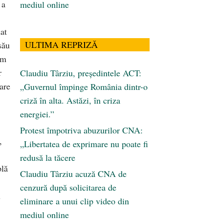
 a
mediul online
uat
ULTIMA REPRIZĂ
său
am
r
Claudiu Târziu, președintele ACT:
are
„Guvernul împinge România dintr-o
criză în alta. Astăzi, în criza
energiei.”
Protest împotriva abuzurilor CNA:
,
„Libertatea de exprimare nu poate fi
redusă la tăcere
plă
Claudiu Târziu acuză CNA de
cenzură după solicitarea de
u
eliminare a unui clip video din
mediul online