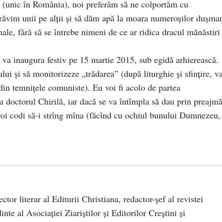
ce (unic în România), noi preferăm să ne colportăm cu
trăvim unii pe alții și să dăm apă la moara numeroșilor dușma
nale, fără să se întrebe nimeni de ce ar ridica dracul mănăstiri 
va inaugura festiv pe 15 martie 2015, sub egidă arhierească.
ului și să monitorizeze „trădarea” (după liturghie și sfințire, v
din temnițele comuniste). Eu voi fi acolo de partea
cu doctorul Chirilă, iar dacă se va întîmpla să dau prin preajm
oi codi să-i strîng mîna (făcînd cu ochiul bunului Dumnezeu,
rector literar al Editurii Christiana, redactor-şef al revistei
te al Asociaţiei Ziariştilor şi Editorilor Creştini şi