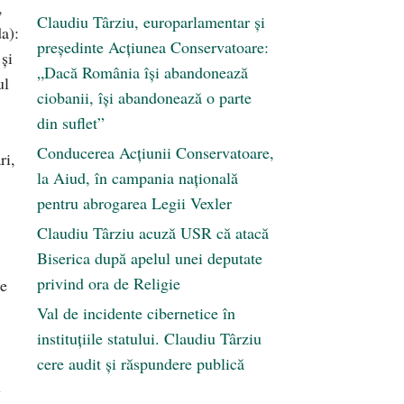
,
Claudiu Târziu, europarlamentar și
a):
președinte Acțiunea Conservatoare:
și
„Dacă România își abandonează
ul
ciobanii, își abandonează o parte
din suflet”
Conducerea Acțiunii Conservatoare,
ri,
la Aiud, în campania națională
pentru abrogarea Legii Vexler
Claudiu Târziu acuză USR că atacă
Biserica după apelul unei deputate
privind ora de Religie
ie
Val de incidente cibernetice în
instituțiile statului. Claudiu Târziu
cere audit și răspundere publică
u