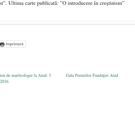
st”. Ultima carte publicată: ”O introducere în creștinism”
RU VEȘNICĂ POMENIRE
- 17 martie 2021
Imprimare
2-1975)
- 25 octombrie 2019
on de martirologie la Aiud: 3
Gala Premiilor Fundaţiei Aiud
 2016