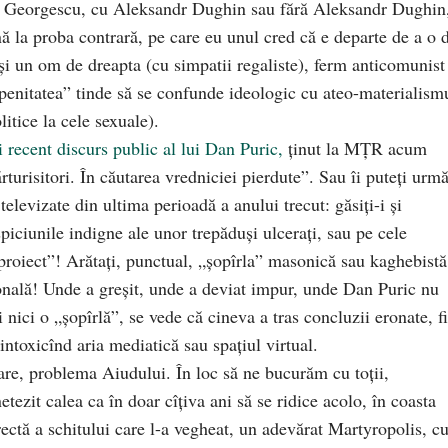
n Georgescu, cu Aleksandr Dughin sau fără Aleksandr Dughin
 la proba contrară, pe care eu unul cred că e departe de a o d
i un om de dreapta (cu simpatii regaliste), ferm anticomunist 
penitatea” tinde să se confunde ideologic cu ateo-materialism
litice la cele sexuale).
 recent discurs public al lui Dan Puric
,
ținut la MŢR acum
turisitori. În căutarea vredniciei pierdute”. Sau îi puteți urmă
 televizate din ultima perioadă a anului trecut: găsiți-i și
piciunile indigne ale unor trepăduși ulcerați, sau pe cele
proiect”! Arătați, punctual, „șopîrla” masonică sau kaghebistă
țională! Unde a greșit, unde a deviat impur, unde Dan Puric nu
i nici o „șopîrlă”, se vede că cineva a tras concluzii eronate, f
, intoxicînd aria mediatică sau spațiul virtual.
are, problema Aiudului. În loc să ne bucurăm cu toții,
ezit calea ca în doar cîțiva ani să se ridice acolo, în coasta
ectă a schitului care l-a vegheat, un adevărat Martyropolis, c