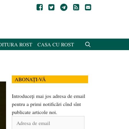
DITURA ROST
CASA CU ROST
ABONAȚI-VĂ
Introduceți mai jos adresa de email
pentru a primi notificări cînd sînt
publicate articole noi.
Adresa
de