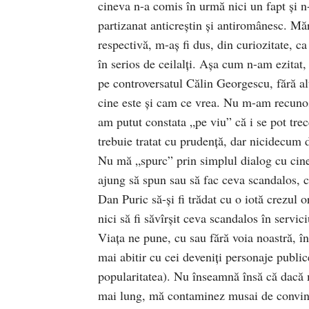
cineva n-a comis în urmă nici un fapt și n
partizanat anticreștin și antiromânesc. Măr
respectivă, m-aș fi dus, din curiozitate, c
în serios de ceilalți. Așa cum n-am ezitat
pe controversatul Călin Georgescu, fără a
cine este și cam ce vrea. Nu m-am recunosc
am putut constata „pe viu” că i se pot trec
trebuie tratat cu prudență, dar nicidecum d
Nu mă „spurc” prin simplul dialog cu cinev
ajung să spun sau să fac ceva scandalos, ce
Dan Puric să-și fi trădat cu o iotă crezul
nici să fi săvîrșit ceva scandalos în servic
Viața ne pune, cu sau fără voia noastră, în 
mai abitir cu cei deveniți personaje publice
popularitatea). Nu înseamnă însă că dacă 
mai lung, mă contaminez musai de convinge