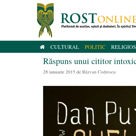
Sari
la
conținut
CULTURAL
POLITIC
RELIGIOS
Răspuns unui cititor intoxi
28 ianuarie 2015
de
Răzvan Codrescu