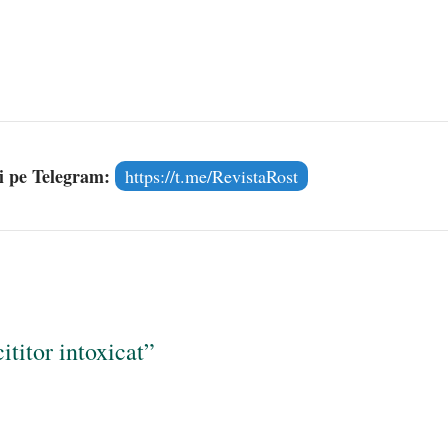
și pe Telegram:
https://t.me/RevistaRost
ititor intoxicat”