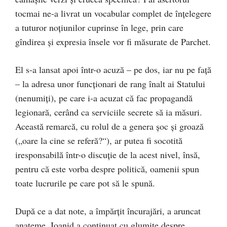
tocmai ne-a livrat un vocabular complet de înțelegere
a tuturor noțiunilor cuprinse în lege, prin care
gîndirea și expresia însele vor fi măsurate de Parchet.
El s-a lansat apoi într-o acuză – pe dos, iar nu pe față
– la adresa unor funcționari de rang înalt ai Statului
(nenumiți), pe care i-a acuzat că fac propagandă
legionară, cerând ca serviciile secrete să ia măsuri.
Această remarcă, cu rolul de a genera șoc și groază
(„oare la cine se referă?“), ar putea fi socotită
iresponsabilă într-o discuție de la acest nivel, însă,
pentru că este vorba despre politică, oamenii spun
toate lucrurile pe care pot să le spună.
După ce a dat note, a împărțit încurajări, a aruncat
anateme, Ioanid a continuat cu glumițe despre