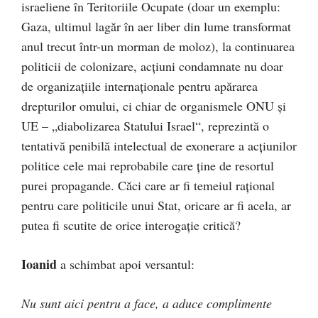
israeliene în Teritoriile Ocupate (doar un exemplu:
Gaza, ultimul lagăr în aer liber din lume transformat
anul trecut într-un morman de moloz), la continuarea
politicii de colonizare, acțiuni condamnate nu doar
de organizațiile internaționale pentru apărarea
drepturilor omului, ci chiar de organismele ONU și
UE – „diabolizarea Statului Israel“, reprezintă o
tentativă penibilă intelectual de exonerare a acțiunilor
politice cele mai reprobabile care ține de resortul
purei propagande. Căci care ar fi temeiul rațional
pentru care politicile unui Stat, oricare ar fi acela, ar
putea fi scutite de orice interogație critică?
Ioanid
a schimbat apoi versantul:
Nu sunt aici pentru a face, a aduce complimente