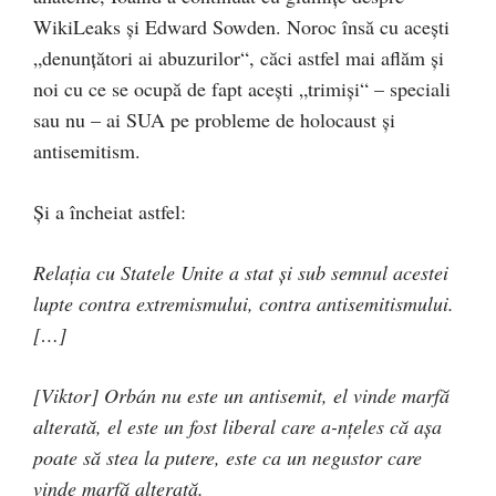
WikiLeaks și Edward Sowden. Noroc însă cu acești
„denunțători ai abuzurilor“, căci astfel mai aflăm și
noi cu ce se ocupă de fapt acești „trimiși“ – speciali
sau nu – ai SUA pe probleme de holocaust și
antisemitism.
Și a încheiat astfel:
Relația cu Statele Unite a stat și sub semnul acestei
lupte contra extremismului, contra antisemitismului.
[…]
[Viktor] Orbán nu este un antisemit, el vinde marfă
alterată, el este un fost liberal care a-nțeles că așa
poate să stea la putere, este ca un negustor care
vinde marfă alterată.