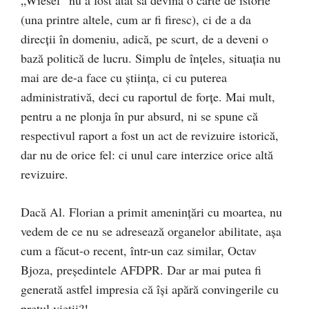
„Wiesel“ nu a fost atât să devină o carte de istorie
(una printre altele, cum ar fi firesc), ci de a da
direcții în domeniu, adică, pe scurt, de a deveni o
bază politică de lucru. Simplu de înțeles, situația nu
mai are de-a face cu știința, ci cu puterea
administrativă, deci cu raportul de forțe. Mai mult,
pentru a ne plonja în pur absurd, ni se spune că
respectivul raport a fost un act de revizuire istorică,
dar nu de orice fel: ci unul care interzice orice altă
revizuire.
Dacă Al. Florian a primit amenințări cu moartea, nu
vedem de ce nu se adresează organelor abilitate, așa
cum a făcut-o recent, într-un caz similar, Octav
Bjoza, președintele AFDPR. Dar ar mai putea fi
generată astfel impresia că își apără convingerile cu
prețul vieții?!