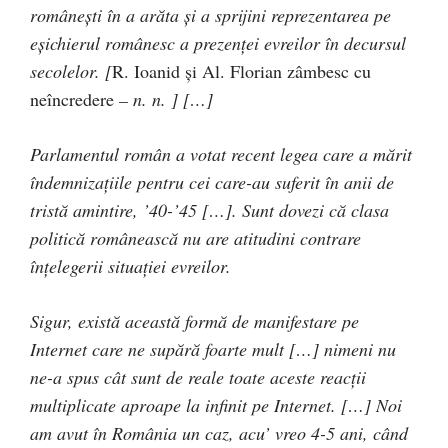
românești în a arăta și a sprijini reprezentarea pe
eșichierul românesc a prezenței evreilor în decursul
secolelor. [
R. Ioanid și Al. Florian zâmbesc cu
neîncredere
– n. n. ] […]
Parlamentul român a votat recent legea care a mărit
îndemnizațiile pentru cei care-au suferit în anii de
tristă amintire, ’40-’45 […]. Sunt dovezi că clasa
politică românească nu are atitudini contrare
înțelegerii situației evreilor.
Sigur, există această formă de manifestare pe
Internet care ne supără foarte mult […] nimeni nu
ne-a spus cât sunt de reale toate aceste reacții
multiplicate aproape la infinit pe Internet. […] Noi
am avut în România un caz, acu
’
vreo 4-5 ani, când