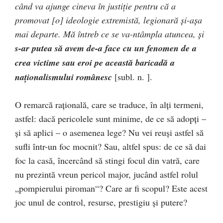
când va ajunge cineva în justiție pentru că a
promovat [o] ideologie extremistă, legionară și-așa
mai departe. Mă întreb ce se va-ntâmpla atuncea, și
s-ar putea să avem de-a face cu un fenomen de a
crea victime sau eroi pe această baricadă a
naționalismului românesc
[subl. n. ].
O remarcă rațională, care se traduce, în alți termeni,
astfel: dacă pericolele sunt minime, de ce să adopți –
și să aplici – o asemenea lege? Nu vei reuși astfel să
sufli într-un foc mocnit? Sau, altfel spus: de ce să dai
foc la casă, încercând să stingi focul din vatră, care
nu prezintă vreun pericol major, jucând astfel rolul
„pompierului piroman“? Care ar fi scopul? Este acest
joc unul de control, resurse, prestigiu și putere?