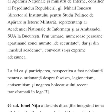
al Apărării Naționale și ministru de Interne, consilier
al Peședintelui Republicii), gl. Mihail Ionescu
(director al Institutului pentru Studii Politice de
Apărare şi Istorie Militară), reprezentanți ai
Academiei Naționale de Informații și ai Ambasadei
SUA la București. Prin urmare, numeroase persoane
aparținând zonei numite „de securitate“, dar și din
„mediul academic“, convocat să-și exprime
adeziunea.
La fel ca și participarea, perspectiva a fost nebănuită
pentru o ordonanță despre fascism, legionarism,
antisemitism și negarea holocaustului recent
transformată în lege[3].
G-ral. Ionel Niţu
a deschis discuțiile integrând tema