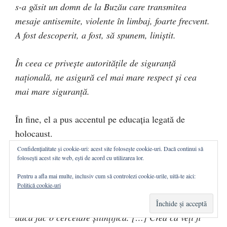
s-a găsit un domn de la Buzău care transmitea
mesaje antisemite, violente în limbaj, foarte frecvent.
A fost descoperit, a fost, să spunem, liniștit.
În ceea ce privește autoritățile de siguranță
națională, ne asigură cel mai mare respect și cea
mai mare siguranță.
În fine, el a pus accentul pe educația legată de
holocaust.
Confidențialitate și cookie-uri: acest site folosește cookie-uri. Dacă continui să
folosești acest site web, ești de acord cu utilizarea lor.
Al. Florian:
Pentru a afla mai multe, inclusiv cum să controlezi cookie-urile, uită-te aici:
Politică cookie-uri
[Vizibil iritat] Îmi cer scuze dacă n-am știut că
trebuie consultată Federația Comunităților Evreiești
dacă fac o cercetare științifică. […] Cred că veți fi