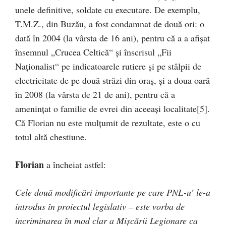
unele definitive, soldate cu executare. De exemplu,
T.M.Z., din Buzău, a fost condamnat de două ori: o
dată în 2004 (la vârsta de 16 ani), pentru că a a afişat
însemnul „Crucea Celtică“ şi înscrisul „Fii
Naţionalist“ pe indicatoarele rutiere şi pe stâlpii de
electricitate de pe două străzi din oraș, și a doua oară
în 2008 (la vârsta de 21 de ani), pentru că a
ameninţat o familie de evrei din aceeași localitate[5].
Că Florian nu este mulțumit de rezultate, este o cu
totul altă chestiune.
Florian
a încheiat astfel:
Cele două modificări importante pe care PNL-u’ le-a
introdus în proiectul legislativ – este vorba de
incriminarea în mod clar a Mișcării Legionare ca