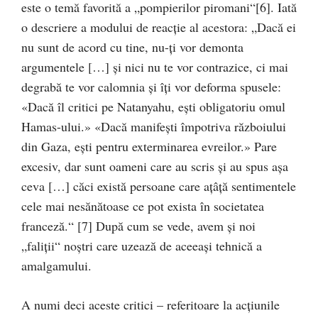
este o temă favorită a „pompierilor piromani“[6]. Iată
o descriere a modului de reacție al acestora: „Dacă ei
nu sunt de acord cu tine, nu-ți vor demonta
argumentele […] și nici nu te vor contrazice, ci mai
degrabă te vor calomnia și îți vor deforma spusele:
«Dacă îl critici pe Natanyahu, ești obligatoriu omul
Hamas-ului.» «Dacă manifești împotriva războiului
din Gaza, ești pentru exterminarea evreilor.» Pare
excesiv, dar sunt oameni care au scris și au spus așa
ceva […] căci există persoane care ațâță sentimentele
cele mai nesănătoase ce pot exista în societatea
franceză.“ [7] După cum se vede, avem și noi
„faliții“ noștri care uzează de aceeași tehnică a
amalgamului.
A numi deci aceste critici – referitoare la acțiunile