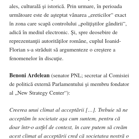
ales, culturală și istorică. Prin urmare, în perioada
următoare este de așteptat vânarea „ereticilor“ exact
în zona care scapă controlului „polițiștilor gândirii“,
adică în mediul electronic. Și, spre deosebire de
reprezentanții autorităților române, cuplul Ioanid-
Florian s-a străduit să argumenteze o creștere a
fenomenelor în discuție.
Benoni Ardelean
(senator PNL; secretar al Comisiei
de politică externă Parlamentului și membru fondator
al „New Strategy Center“):
Creerea unui climat al acceptării […]. Trebuie să ne
acceptăm în societate așa cum suntem, pentru că
doar într-o astfel de context, în care putem să creăm
acest climat al acceptării cred că societatea nostră o