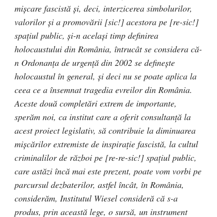
mișcare fascistă și, deci, interzicerea simbolurilor,
valorilor și a promovării [sic!] acestora pe [re-sic!]
spațiul public, și-n același timp definirea
holocaustului din România, întrucât se considera că-
n Ordonanța de urgență din 2002 se definește
holocaustul în general, și deci nu se poate aplica la
ceea ce a însemnat tragedia evreilor din România.
Aceste două completări extrem de importante,
sperăm noi, ca institut care a oferit consultanță la
acest proiect legislativ, să contribuie la diminuarea
mișcărilor extremiste de inspirație fascistă, la cultul
criminalilor de război pe [re-re-sic!] spațiul public,
care astăzi încă mai este prezent, poate vom vorbi pe
parcursul dezbaterilor, astfel încât, în România,
considerăm, Institutul Wiesel consideră că s-a
produs, prin această lege, o sursă, un instrument