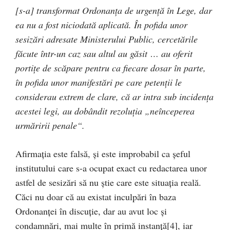
[s-a] transformat Ordonanța de urgență în Lege, dar
ea nu a fost niciodată aplicată. În pofida unor
sesizări adresate Ministerului Public, cercetările
făcute într-un caz sau altul au găsit … au oferit
portițe de scăpare pentru ca fiecare dosar în parte,
în pofida unor manifestări pe care petenții le
considerau extrem de clare, că ar intra sub incidența
acestei legi, au dobândit rezoluția „neînceperea
urmăririi penale
“
.
Afirmația este falsă, și este improbabil ca șeful
institutului care s-a ocupat exact cu redactarea unor
astfel de sesizări să nu știe care este situația reală.
Căci nu doar că au existat inculpări în baza
Ordonanței în discuție, dar au avut loc și
condamnări, mai multe în primă instanță[4], iar