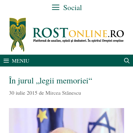
Sari
Social
la
conținut
MENIU
În jurul „legii memoriei“
30 iulie 2015
de
Mircea Stănescu