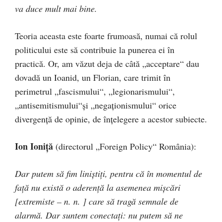
va duce mult mai bine.
Teoria aceasta este foarte frumoasă, numai că rolul
politicului este să contribuie la punerea ei în
practică. Or, am văzut deja de câtă „acceptare“ dau
dovadă un Ioanid, un Florian, care trimit în
perimetrul „fascismului“, „legionarismului“,
„antisemitismului“și „negaționismului“ orice
divergență de opinie, de înțelegere a acestor subiecte.
Ion Ioniţă
(directorul „Foreign Policy“ România):
Dar putem să fim liniștiți, pentru că în momentul de
față nu există o aderență la asemenea mișcări
[extremiste – n. n. ] care să tragă semnale de
alarmă. Dar suntem conectați: nu putem să ne