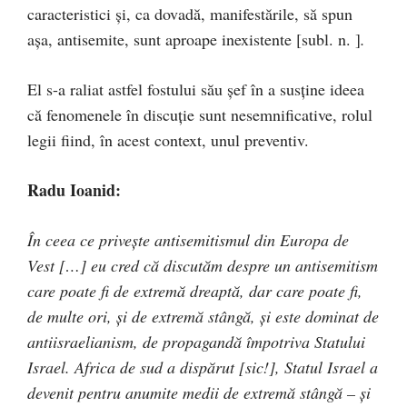
caracteristici și, ca dovadă, manifestările, să spun
așa, antisemite, sunt aproape inexistente [subl. n. ]
.
El s-a raliat astfel fostului său șef în a susține ideea
că fenomenele în discuție sunt nesemnificative, rolul
legii fiind, în acest context, unul preventiv.
Radu Ioanid:
În ceea ce privește antisemitismul din Europa de
Vest […] eu cred că discutăm despre un antisemitism
care poate fi de extremă dreaptă, dar care poate fi,
de multe ori, și de extremă stângă, și este dominat de
antiisraelianism, de propagandă împotriva Statului
Israel. Africa de sud a dispărut [sic!], Statul Israel a
devenit pentru anumite medii de extremă stângă – și