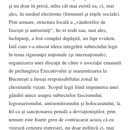
și nu doar în presă, atâta cât mai există ea, ci, mai
ales, în mediul electronic (forumuri și rețele sociale).
Prin urmare, structura locală a „vânătorilor de
fasciști și antisemiți“, fie ei reali sau, mai ales,
închipuiți, a fost complet depășită, un fapt evident.
Iată cum s-a născut ideea integrării subiectului legii
în tema siguranței naționale (și internaționale),
organizarea unei discuții de către o asociație emanată
de prelungirea Executivului și marșrutizarea la
București a însuși responsabilului zonal în
chestiunile vizate. Scopul legii fiind impunerea unei
gândiri unice asupra subiectelor fascismului,
legionarismului, antisemitismului și holocasutului, la
fel ca și sancționarea penală a deviaționiștilor, prin
urmare este foarte greu de contracarat acuza că ea
vizează cenzura expresiei, nu doar politică ci, mai