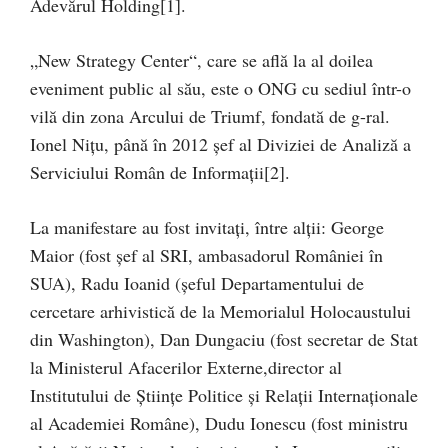
Adevărul Holding[1].
„New Strategy Center“, care se află la al doilea
eveniment public al său, este o ONG cu sediul într-o
vilă din zona Arcului de Triumf, fondată de g-ral.
Ionel Niţu, până în 2012 şef al Diviziei de Analiză a
Serviciului Român de Informații[2].
La manifestare au fost invitați, între alții: George
Maior (fost șef al SRI, ambasadorul României în
SUA), Radu Ioanid (șeful Departamentului de
cercetare arhivistică de la Memorialul Holocaustului
din Washington), Dan Dungaciu (fost secretar de Stat
la Ministerul Afacerilor Externe,director al
Institutului de Științe Politice și Relații Internaționale
al Academiei Române), Dudu Ionescu (fost ministru