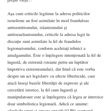
Așa cum criticile legitime la adresa politicilor
israeliene au fost asimilate în mod frauduloas
antisemitismului, islamismului și
antiisraelianismului, criticile la adresa legii în
discuție sunt asimilate la fel de fraudulos
legionarismului, conform aceleiați tehnici a
amalgamului. Este o înțelegere intenționată la fel de
îngustă, de extremă (stranie petru un luptător
împotriva extremismului), dat fiind că este vorba
despre un act legislativ cu efecte liberticide, care
atacă înseși bazele libertății de expresie și ale
cercetării istorice, la fel cum îngustă și
manipulatoare este și înțelegerea că legea ar interzice
doar simbolistica legionară. Adică ce anume:
cămășile verzi și crucea specifică? Păi asertorul