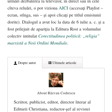
urmări dezbaterea la televizor, în direct sau în cele
cîteva reluări, o pot viziona
AICI
(accesați Playlist –
ecran, stînga, sus – și apoi clicați pe titlul emisiunii
dorite). Dialogul a avut loc la data de 6 iulie a. c. și a
fost prilejuit de apariția la Editura Rost a volumului
colectiv intitulat
Corectitudinea politică: „religia”
marxistă a Noii Ordini Mondiale
.
Despre autor
Ultimele articole
About Răzvan Codrescu
Scriitor, publicist, editor, director literar al
Editurii Christiana, redactor-şef al revistei