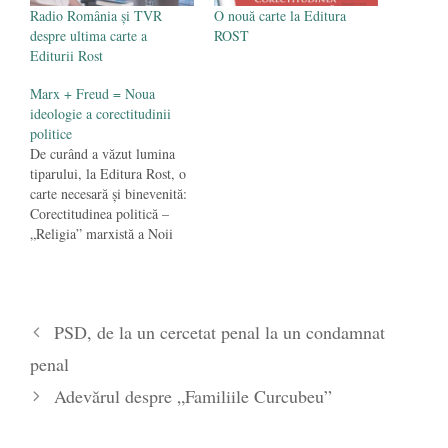
Radio România şi TVR
O nouă carte la Editura
despre ultima carte a
ROST
Editurii Rost
Marx + Freud = Noua
ideologie a corectitudinii
politice
De curând a văzut lumina
tiparului, la Editura Rost, o
carte necesară și binevenită:
Corectitudinea politică –
„Religia” marxistă a Noii
Ordini Mondiale. Volumul
este coordonat de William S.
Lind, Andrei Dîrlău și Irina
Bazon, fiind prefațat de
PSD, de la un cercetat penal la un condamnat
editorul său, Claudiu Târziu.
Cartea este structurată în
penal
două părți. În prima,…
Adevărul despre „Familiile Curcubeu”