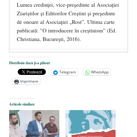
Lumea credinţei, vice-preşedinte al Asociaţiei
Ziariştilor şi Editorilor Creştini şi preşedinte
de onoare al Asociaţiei „Rost”. Ultima carte
publicată: ”O introducere în creștinism” (Ed.
Christiana, Bucureşti, 2016).
DANA KONYA-PETRIȘOR, ÎNTRU
Distribuie dacă ți-a plăcut
VEȘNICĂ POMENIRE
- 17 martie 2021
Telegram
WhatsApp
ÎNĂLȚATU-S-A!
- 28 mai 2020
Imprimare
Sic credo – Francisco Franco (1892-1975)
- 25 octombrie 2019
Articole similare