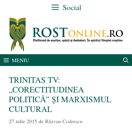
Sari
Social
la
conținut
MENIU
TRINITAS TV:
„CORECTITUDINEA
POLITICĂ” ȘI MARXISMUL
CULTURAL
27 iulie 2015
de
Răzvan Codrescu