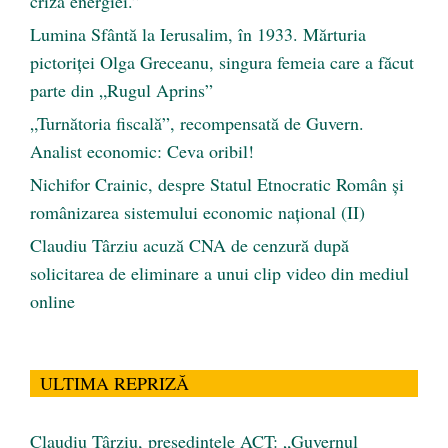
criza energiei.”
Lumina Sfântă la Ierusalim, în 1933. Mărturia
pictoriței Olga Greceanu, singura femeia care a făcut
parte din „Rugul Aprins”
„Turnătoria fiscală”, recompensată de Guvern.
Analist economic: Ceva oribil!
Nichifor Crainic, despre Statul Etnocratic Român şi
românizarea sistemului economic naţional (II)
Claudiu Târziu acuză CNA de cenzură după
solicitarea de eliminare a unui clip video din mediul
online
ULTIMA REPRIZĂ
Claudiu Târziu, președintele ACT: „Guvernul