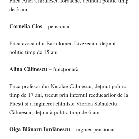
Fiica Anei Chirulescu Iordache, deţinută politic timp
de 3 ani
Cornelia Cios
– pensionar
Fiica avocatului Bartolomeu Livezeanu, deţinut
politic timp de 15 ani
Alina Călinescu
– funcţionară
Fiica profesorului Nicolae Călinescu, deţinut politic
timp de 17 ani, trecut prin infernul reeducarilor de la
Piteşti şi a inginerei chimiste Viorica Stănuleţiu
Călinescu, deţinută politic timp de 6 ani
Olga Blănaru Iordănescu
– inginer pensionar