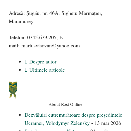
Adresă: Şugău, nr. 46A, Sighetu Marmaţiei,
Maramureş
Telefon: 0745.679.205, E-
mail:
mariusvisovan@yahoo.com
Despre autor
Ultimele articole
About Rost Online
Dezvăluiri cutremurătoare despre președintele
Ucrainei, Volodymyr Zelensky
- 13 mai 2026
Statul care servește Națiunea
- 21 aprilie