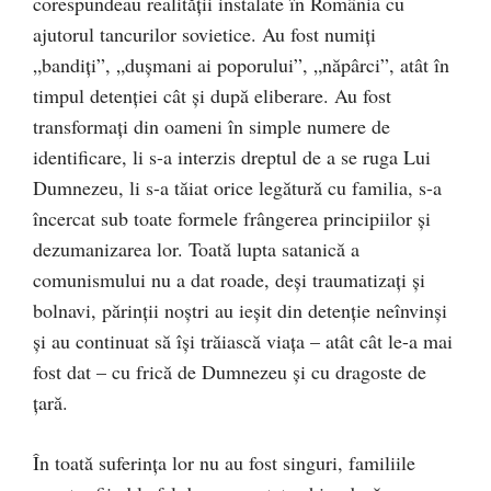
corespundeau realităţii instalate în România cu
ajutorul tancurilor sovietice. Au fost numiţi
„bandiţi”, „duşmani ai poporului”, „năpârci”, atât în
timpul detenţiei cât şi după eliberare. Au fost
transformaţi din oameni în simple numere de
identificare, li s-a interzis dreptul de a se ruga Lui
Dumnezeu, li s-a tăiat orice legătură cu familia, s-a
încercat sub toate formele frângerea principiilor şi
dezumanizarea lor. Toată lupta satanică a
comunismului nu a dat roade, deşi traumatizaţi şi
bolnavi, părinţii noştri au ieşit din detenţie neînvinşi
şi au continuat să îşi trăiască viaţa – atât cât le-a mai
fost dat – cu frică de Dumnezeu şi cu dragoste de
ţară.
În toată suferinţa lor nu au fost singuri, familiile