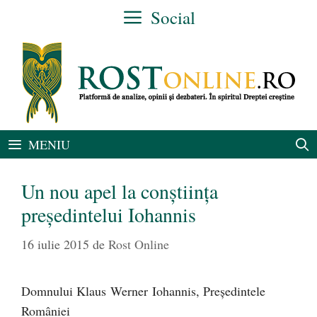
Sari
Social
la
conținut
MENIU
Un nou apel la conştiinţa
preşedintelui Iohannis
16 iulie 2015
de
Rost Online
Domnului Klaus Werner Iohannis, Preşedintele
României