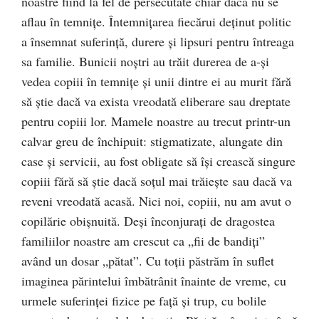
noastre fiind la fel de persecutate chiar dacă nu se
aflau în temniţe. Întemniţarea fiecărui deţinut politic
a însemnat suferinţă, durere şi lipsuri pentru întreaga
sa familie. Bunicii noştri au trăit durerea de a-şi
vedea copiii în temniţe şi unii dintre ei au murit fără
să ştie dacă va exista vreodată eliberare sau dreptate
pentru copiii lor. Mamele noastre au trecut printr-un
calvar greu de închipuit: stigmatizate, alungate din
case şi servicii, au fost obligate să îşi crească singure
copiii fără să ştie dacă soţul mai trăieşte sau dacă va
reveni vreodată acasă. Nici noi, copiii, nu am avut o
copilărie obişnuită. Deşi înconjuraţi de dragostea
familiilor noastre am crescut ca „fii de bandiţi”
având un dosar „pătat”. Cu toţii păstrăm în suflet
imaginea părintelui îmbătrânit înainte de vreme, cu
urmele suferinţei fizice pe faţă şi trup, cu bolile