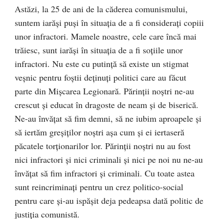
Astăzi, la 25 de ani de la căderea comunismului,
suntem iarăşi puşi în situaţia de a fi consideraţi copiii
unor infractori. Mamele noastre, cele care încă mai
trăiesc, sunt iarăşi în situaţia de a fi soţiile unor
infractori. Nu este cu putinţă să existe un stigmat
veşnic pentru foştii deţinuţi politici care au făcut
parte din Mişcarea Legionară. Părinţii noştri ne-au
crescut şi educat în dragoste de neam şi de biserică.
Ne-au învăţat să fim demni, să ne iubim aproapele şi
să iertăm greşiţilor noştri aşa cum şi ei iertaseră
păcatele torţionarilor lor. Părinţii noştri nu au fost
nici infractori şi nici criminali şi nici pe noi nu ne-au
învăţat să fim infractori şi criminali. Cu toate astea
sunt reincriminaţi pentru un crez politico-social
pentru care şi-au ispăşit deja pedeapsa dată politic de
justiţia comunistă.