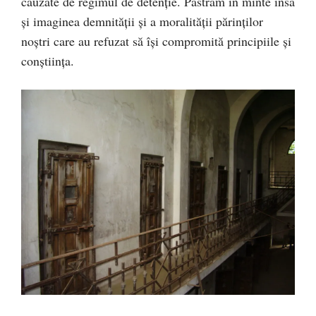
cauzate de regimul de detenţie. Păstrăm în minte însă
şi imaginea demnităţii şi a moralităţii părinţilor
noştri care au refuzat să îşi compromită principiile şi
conştiinţa.