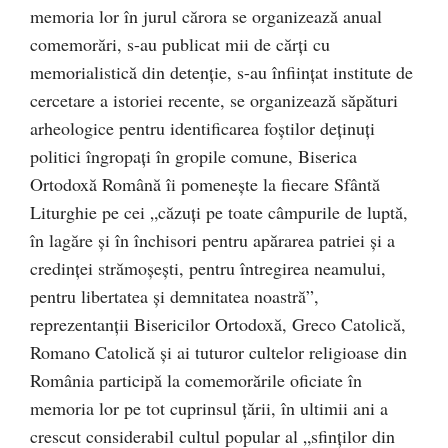
memoria lor în jurul cărora se organizează anual
comemorări, s-au publicat mii de cărţi cu
memorialistică din detenţie, s-au înfiinţat institute de
cercetare a istoriei recente, se organizează săpături
arheologice pentru identificarea foştilor deţinuţi
politici îngropaţi în gropile comune, Biserica
Ortodoxă Română îi pomeneşte la fiecare Sfântă
Liturghie pe cei „căzuţi pe toate câmpurile de luptă,
în lagăre şi în închisori pentru apărarea patriei şi a
credinţei strămoşeşti, pentru întregirea neamului,
pentru libertatea şi demnitatea noastră”,
reprezentanţii Bisericilor Ortodoxă, Greco Catolică,
Romano Catolică şi ai tuturor cultelor religioase din
România participă la comemorările oficiate în
memoria lor pe tot cuprinsul ţării, în ultimii ani a
crescut considerabil cultul popular al „sfinţilor din