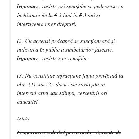
legionare,
rasiste ori xenofobe
se pedepsesc cu
închisoare de la
6
3
luni la
5
3
ani şi
interzicerea unor drepturi.
(2) Cu aceeaşi pedeapsă se sancţionează şi
utilizarea în public a simbolurilor fasciste,
legionare
, rasiste sau xenofobe.
(3) Nu constituie infracţiune fapta prevăzută la
alin. (1) sau (2), dacă este săvârşită în
interesul artei sau ştiinţei, cercetării ori
educaţiei.
Art. 5.
Promovarea cultului persoanelor vinovate de