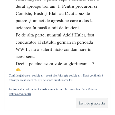
durat aproape trei ani. I. Pentru procurori și
Comisie, Bush și Blair au făcut abuz de
putere și un act de agresiune care a dus la
uciderea în masă a mii de irakieni.
Pe de alta parte, numitul Adolf Hitler, fost
conducator al statului german in perioada
WW II, nu a suferit nicio condamnare in
acest sens.
Deci…pe cine avem voie sa glorificam…?
Confidențialitate și cookie-uri: acest site folosește cookie-uri. Dacă continui să
DISCLAIMER: Eu nu glorific pe nimeni,
folosești acest site web, ești de acord cu utilizarea lor.
din principiu. Pun doar intrebari, cat timp si
Pentru a afla mai multe, inclusiv cum să controlezi cookie-urile, uită-te aici:
daca mai e voie….
Politică cookie-uri
Încarc...