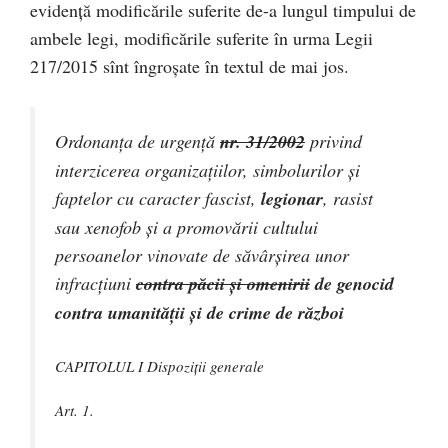
evidență modificările suferite de-a lungul timpului de
ambele legi, modificările suferite în urma Legii
217/2015 sînt îngroșate în textul de mai jos.
Ordonanţa de urgenţă
nr. 31/2002
privind
interzicerea organizaţiilor, simbolurilor şi
faptelor cu caracter fascist,
legionar
, rasist
sau xenofob şi a promovării cultului
persoanelor vinovate de săvârşirea unor
infracţiuni
contra păcii şi omenirii
de genocid
contra umanităţii şi de crime de război
CAPITOLUL I Dispoziţii generale
Art. 1.