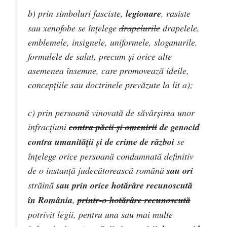
b) prin simboluri fasciste,
legionare
, rasiste
sau xenofobe se înţelege
drapelurile
drapelele
,
emblemele, insignele, uniformele, sloganurile,
formulele de salut, precum şi orice alte
asemenea însemne, care promovează ideile,
concepţiile sau doctrinele prevăzute la lit a);
c) prin persoană vinovată de săvârşirea unor
infracţiuni
contra păcii şi omenirii
de genocid
contra umanităţii şi de crime de război
se
înţelege orice persoană condamnată definitiv
de o instanţă judecătorească română
sau
ori
străină
sau prin orice hotărâre recunoscută
în România
,
printr-o hotărâre recunoscută
potrivit legii
, pentru una sau mai multe