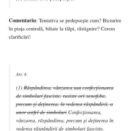
Comentariu
: Tentativa se pedepsește cum? Biciurire
în piața centrală, bătaie la tălpi, răstignire? Cerem
clarificări!
Art. 4.
(1)
Răspândirea, vânzarea sau confecţionarea
de simboluri fasciste, rasiste ori xenofobe,
precum şi deţinerea, în vederea răspândirii, a
unor astfel de simboluri
Confecţionarea,
vânzarea, răspândirea, precum şi deţinerea în
vederea răspândirii de simboluri fasciste,