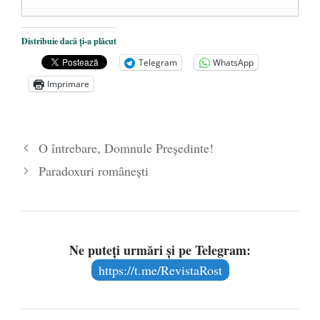
De ce propaganda LGBT nu-și are locul în
Distribuie dacă ți-a plăcut
unitățile de învățământ
- 17 iunie 2020
Telegram
WhatsApp
Anarhia din SUA e opera stângii radicale
-
Imprimare
2 iunie 2020
Pe zi ce trece mă conving că mass media
are prea puțin a face cu informarea
- 30
O întrebare, Domnule Preşedinte!
mai 2020
Paradoxuri româneşti
Ne puteți urmări și pe Telegram:
https://t.me/RevistaRost