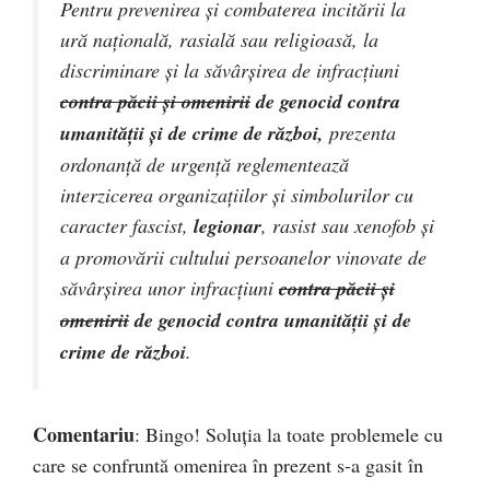
Pentru prevenirea şi combaterea incitării la
ură naţională, rasială sau religioasă, la
discriminare şi la săvârşirea de infracţiuni
contra păcii şi omenirii
de genocid contra
umanităţii şi de crime de război,
prezenta
ordonanţă de urgenţă reglementează
interzicerea organizaţiilor şi simbolurilor cu
caracter fascist,
legionar
, rasist sau xenofob şi
a promovării cultului persoanelor vinovate de
săvârşirea unor infracţiuni
contra păcii şi
omenirii
de genocid contra umanităţii şi de
crime de război
.
Comentariu
: Bingo! Soluția la toate problemele cu
care se confruntă omenirea în prezent s-a gasit în