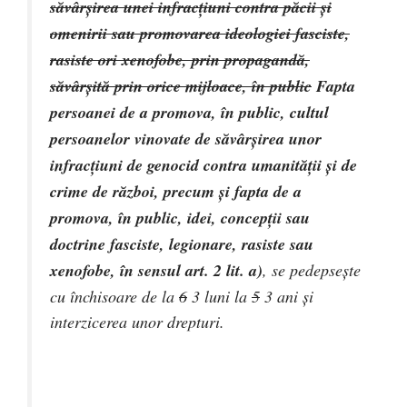
săvârşirea unei infracţiuni contra păcii şi
omenirii sau promovarea ideologiei fasciste,
rasiste ori xenofobe, prin propagandă,
săvârşită prin orice mijloace, în public
Fapta
persoanei de a promova, în public, cultul
persoanelor vinovate de săvârşirea unor
infracţiuni de genocid contra umanităţii şi de
crime de război, precum şi fapta de a
promova, în public, idei, concepţii sau
doctrine fasciste, legionare, rasiste sau
xenofobe, în sensul art. 2 lit. a)
, se pedepseşte
cu închisoare de la
6
3
luni la
5
3
ani şi
interzicerea unor drepturi.