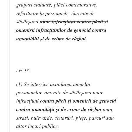
grupuri statuare, plăci comemorative
,
referitoare la persoanele vinovate de
săvârşirea
unor infracţiuni contra păcii şi
omenirii
i
nfracţiunilor de genocid contra
umanităţii şi de crime de război
.
Art. 13.
(1) Se interzice acordarea numelor
persoanelor vinovate de săvârşirea unor
infracţiuni
c
ontra păcii şi omenirii
de genocid
contra umanităţii şi de crime de război
unor
străzi, bulevarde, scuaruri, pieţe, parcuri sau
altor locuri publice.