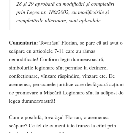
28 şi 29
aprobată cu modificări şi completări
prin Legea
nr. 180/2002,
cu modificările şi
completările ulterioare, sunt aplicabile.
Comentariu
: Tovarășu’ Florian, se pare că ați avut o
scăpare cu articolele 7-11 care au rămas
nemodificate! Conform legii dumneavoastră,
simbolurile legionare sînt permise la deținere,
confecționare, vînzare răspîndire, vînzare etc. De
asemenea, persoanele juridice care desfășoară acțiuni
de promovare a Mișcării Legionare sînt la adăpost de
legea dumneavoastră!
Cum e posibilă, tovarășu’ Florian, o asemenea
scăpare? Ce fel de oameni taie frunze la cîini prin