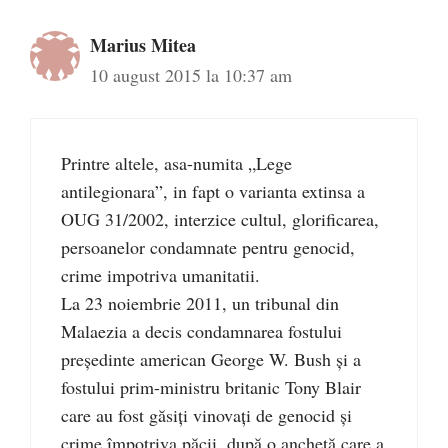
Marius Mitea
10 august 2015 la 10:37 am
Printre altele, asa-numita „Lege
antilegionara”, in fapt o varianta extinsa a
OUG 31/2002, interzice cultul, glorificarea,
persoanelor condamnate pentru genocid,
crime impotriva umanitatii.
La 23 noiembrie 2011, un tribunal din
Malaezia a decis condamnarea fostului
președinte american George W. Bush și a
fostului prim-ministru britanic Tony Blair
care au fost găsiți vinovați de genocid și
crime împotriva păcii, după o anchetă care a