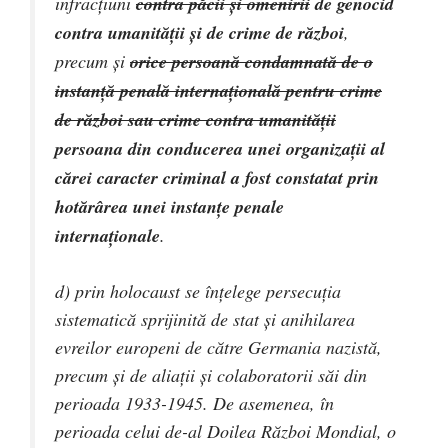
infracţiuni
contra păcii şi omenirii
de genocid
contra umanităţii şi de crime de război
,
precum şi
orice persoană condamnată de o
instanţă penală internaţională pentru crime
de război sau crime contra umanităţii
persoana din conducerea unei organizaţii al
cărei caracter criminal a fost constatat prin
hotărârea unei instanţe penale
internaţionale
.
d)
prin holocaust se înţelege persecuţia
sistematică sprijinită de stat şi anihilarea
evreilor europeni de către Germania nazistă,
precum şi de aliaţii şi colaboratorii săi din
perioada 1933-1945. De asemenea, în
perioada celui de-al Doilea Război Mondial, o