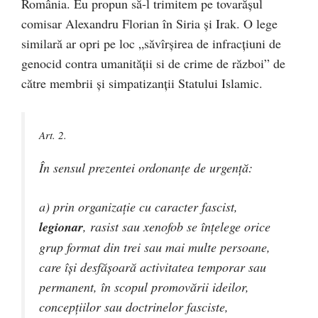
România. Eu propun să-l trimitem pe tovarășul
comisar Alexandru Florian în Siria și Irak. O lege
similară ar opri pe loc „săvîrșirea de infracțiuni de
genocid contra umanității si de crime de război” de
către membrii și simpatizanții Statului Islamic.
Art. 2.
În sensul prezentei ordonanţe de urgenţă:
a) prin organizaţie cu caracter fascist,
legionar
, rasist sau xenofob se înţelege orice
grup format din trei sau mai multe persoane,
care îşi desfăşoară activitatea temporar sau
permanent, în scopul promovării ideilor,
concepţiilor sau doctrinelor fasciste,