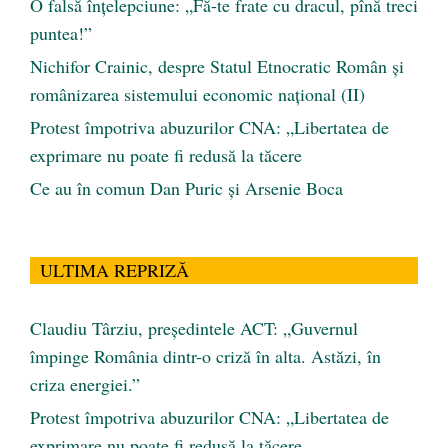
O falsă înțelepciune: „Fă-te frate cu dracul, pînă treci
puntea!”
Nichifor Crainic, despre Statul Etnocratic Român şi
românizarea sistemului economic naţional (II)
Protest împotriva abuzurilor CNA: „Libertatea de
exprimare nu poate fi redusă la tăcere
Ce au în comun Dan Puric şi Arsenie Boca
ULTIMA REPRIZĂ
Claudiu Târziu, președintele ACT: „Guvernul
împinge România dintr-o criză în alta. Astăzi, în
criza energiei.”
Protest împotriva abuzurilor CNA: „Libertatea de
exprimare nu poate fi redusă la tăcere