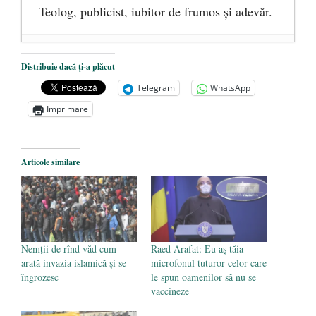
Teolog, publicist, iubitor de frumos şi adevăr.
Precizări legate de asocierea dintre Dan
Distribuie dacă ți-a plăcut
Puric şi Arsenie Boca
- 8 februarie 2016
Telegram
WhatsApp
Toalete „corecte politic” pentru imigranţi
-
Imprimare
6 februarie 2016
Ce au în comun Dan Puric şi Arsenie
Boca
- 3 februarie 2016
Articole similare
Nemții de rînd văd cum
Raed Arafat: Eu aș tăia
arată invazia islamică și se
microfonul tuturor celor care
îngrozesc
le spun oamenilor să nu se
vaccineze