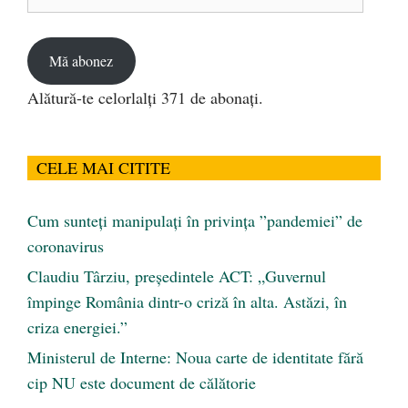
de
email
Mă abonez
Alătură-te celorlalți 371 de abonați.
CELE MAI CITITE
Cum sunteți manipulați în privința ”pandemiei” de
coronavirus
Claudiu Târziu, președintele ACT: „Guvernul
împinge România dintr-o criză în alta. Astăzi, în
criza energiei.”
Ministerul de Interne: Noua carte de identitate fără
cip NU este document de călătorie