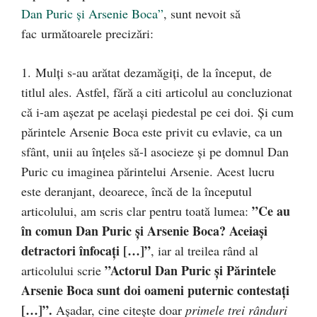
Dan Puric și Arsenie Boca”
, sunt nevoit să
fac următoarele precizări:
1. Mulţi s-au arătat dezamăgiţi, de la început, de
titlul ales. Astfel, fără a citi articolul au concluzionat
că i-am aşezat pe acelaşi piedestal pe cei doi. Şi cum
părintele Arsenie Boca este privit cu evlavie, ca un
sfânt, unii au înţeles să-l asocieze şi pe domnul Dan
Puric cu imaginea părintelui Arsenie. Acest lucru
este deranjant, deoarece, încă de la începutul
”Ce au
articolului, am scris clar pentru toată lumea:
în comun Dan Puric şi Arsenie Boca? Aceiaşi
detractori înfocaţi […]”
, iar al treilea rând al
”Actorul Dan Puric şi Părintele
articolului scrie
Arsenie Boca sunt doi oameni puternic contestaţi
[…]”.
Aşadar, cine citeşte doar
primele trei rânduri