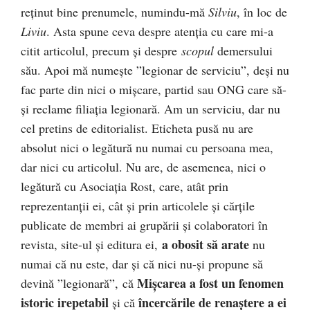
reţinut bine prenumele, numindu-mă
Silviu
, în loc de
Liviu
. Asta spune ceva despre atenţia cu care mi-a
citit articolul, precum şi despre
scopul
demersului
său. Apoi mă numeşte ”legionar de serviciu”, deşi nu
fac parte din nici o mişcare, partid sau ONG care să-
şi reclame filiaţia legionară. Am un serviciu, dar nu
cel pretins de editorialist. Eticheta pusă nu are
absolut nici o legătură nu numai cu persoana mea,
dar nici cu articolul. Nu are, de asemenea, nici o
legătură cu Asociaţia Rost, care, atât prin
reprezentanţii ei, cât şi prin articolele şi cărţile
publicate de membri ai grupării şi colaboratori în
a obosit să arate
revista, site-ul şi editura ei,
nu
numai că nu este, dar şi că nici nu-şi propune să
Mişcarea a fost un fenomen
devină ”legionară”, că
istoric irepetabil
încercările de renaştere a ei
şi că