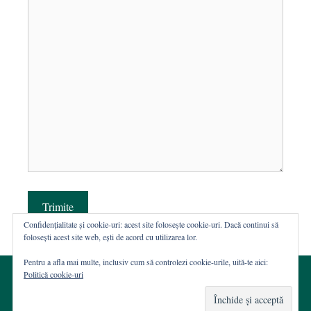
Trimite
Confidențialitate și cookie-uri: acest site folosește cookie-uri. Dacă continui să
folosești acest site web, ești de acord cu utilizarea lor.
Pentru a afla mai multe, inclusiv cum să controlezi cookie-urile, uită-te aici:
Politică cookie-uri
© 2002-2026 · Asociația ROST
Web hosting şi dezvoltare Wordpress:
Casa de WEB