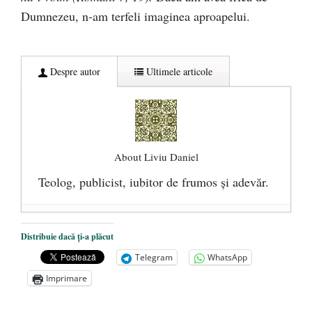
Dumnezeu, n-am terfeli imaginea aproapelui.
Despre autor
Ultimele articole
About Liviu Daniel
Teolog, publicist, iubitor de frumos şi adevăr.
Precizări legate de asocierea dintre Dan
Distribuie dacă ți-a plăcut
Puric şi Arsenie Boca
- 8 februarie 2016
Telegram
WhatsApp
Toalete „corecte politic” pentru imigranţi
-
Imprimare
6 februarie 2016
Ce au în comun Dan Puric şi Arsenie