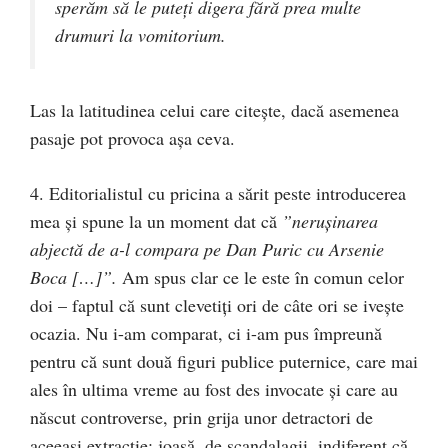
sperăm să le puteți digera fără prea multe
drumuri la vomitorium.
Las la latitudinea celui care citeşte, dacă asemenea
pasaje pot provoca aşa ceva.
4. Editorialistul cu pricina a sărit peste introducerea
mea şi spune la un moment dat că
”nerușinarea
abjectă de a-l compara pe Dan Puric cu Arsenie
Boca […]”.
Am spus clar ce le este în comun celor
doi – faptul că sunt clevetiţi ori de câte ori se iveşte
ocazia. Nu i-am comparat, ci i-am pus împreună
pentru că sunt două figuri publice puternice, care mai
ales în ultima vreme au fost des invocate şi care au
născut controverse, prin grija unor detractori de
aceeaşi extracţie: joasă, de scandalagii, indiferent că