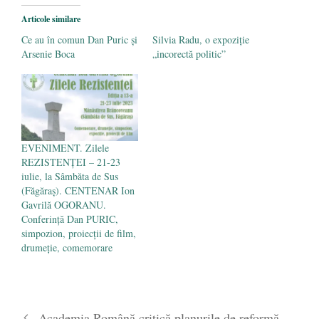
Boca
- 3 februarie 2016
Articole similare
Ce au în comun Dan Puric şi
Silvia Radu, o expoziţie
Arsenie Boca
„incorectă politic”
EVENIMENT. Zilele
REZISTENȚEI – 21-23
iulie, la Sâmbăta de Sus
(Făgăraș). CENTENAR Ion
Gavrilă OGORANU.
Conferință Dan PURIC,
simpozion, proiecții de film,
drumeție, comemorare
Academia Română critică planurile de reformă