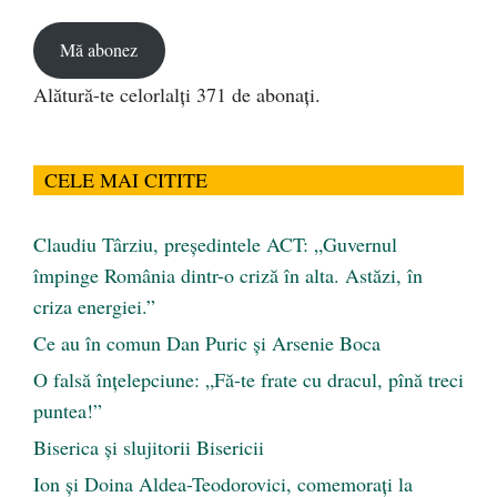
email
Mă abonez
Alătură-te celorlalți 371 de abonați.
CELE MAI CITITE
Claudiu Târziu, președintele ACT: „Guvernul
împinge România dintr-o criză în alta. Astăzi, în
criza energiei.”
Ce au în comun Dan Puric şi Arsenie Boca
O falsă înțelepciune: „Fă-te frate cu dracul, pînă treci
puntea!”
Biserica și slujitorii Bisericii
Ion și Doina Aldea-Teodorovici, comemorați la