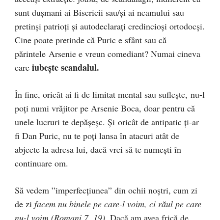
sunt duşmani ai Bisericii sau/şi ai neamului sau
pretinşi patrioţi şi autodeclaraţi credincioşi ortodocşi.
Cine poate pretinde că Puric e sfânt sau că
părintele Arsenie e vreun comediant? Numai cineva
iubeşte scandalul.
care
În fine, oricât ai fi de limitat mental sau sufleşte, nu-l
poţi numi vrăjitor pe Arsenie Boca, doar pentru că
unele lucruri te depăşeşc. Şi oricât de antipatic ţi-ar
fi Dan Puric, nu te poţi lansa în atacuri atât de
abjecte la adresa lui, dacă vrei să te numeşti în
continuare om.
Să vedem ”imperfecţiunea” din ochii noştri, cum zi
de zi
facem nu binele pe care-l voim, ci răul pe care
nu-l voim (Romani 7, 19).
Dacă am avea frică de