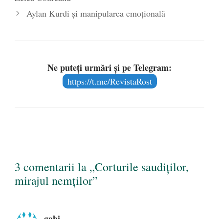
Aylan Kurdi şi manipularea emoţională
Ne puteți urmări și pe Telegram:
https://t.me/RevistaRost
3 comentarii la „Corturile saudiţilor,
mirajul nemţilor”
gabi