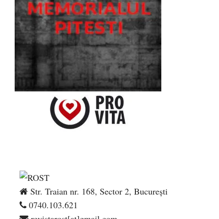
Str. Traian nr. 168, Sector 2, București
0740.103.621
revistarost[at]gmail.com