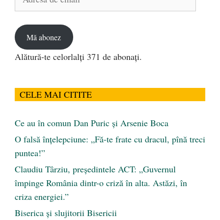
de
email
Mă abonez
Alătură-te celorlalți 371 de abonați.
CELE MAI CITITE
Ce au în comun Dan Puric şi Arsenie Boca
O falsă înțelepciune: „Fă-te frate cu dracul, pînă treci
puntea!”
Claudiu Târziu, președintele ACT: „Guvernul
împinge România dintr-o criză în alta. Astăzi, în
criza energiei.”
Biserica și slujitorii Bisericii