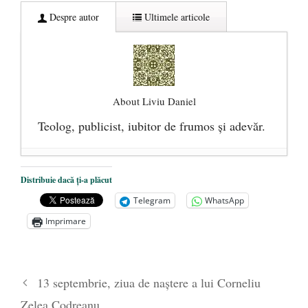
Despre autor
Ultimele articole
About Liviu Daniel
Teolog, publicist, iubitor de frumos şi adevăr.
Precizări legate de asocierea dintre Dan
Distribuie dacă ți-a plăcut
Puric şi Arsenie Boca
- 8 februarie 2016
Telegram
WhatsApp
Toalete „corecte politic” pentru imigranţi
-
Imprimare
6 februarie 2016
Ce au în comun Dan Puric şi Arsenie
Boca
- 3 februarie 2016
13 septembrie, ziua de naștere a lui Corneliu
Zelea Codreanu