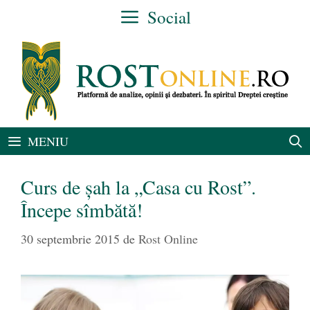
Sari
Social
la
conținut
MENIU
Curs de şah la „Casa cu Rost”.
Începe sîmbătă!
30 septembrie 2015
de
Rost Online