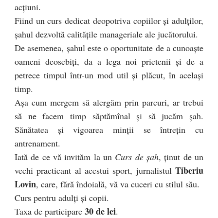
acţiuni.
Fiind un curs dedicat deopotriva copiilor și adulților,
șahul dezvoltă calitățile manageriale ale jucătorului.
De asemenea, şahul este o oportunitate de a cunoaşte
oameni deosebiţi, da a lega noi prietenii şi de a
petrece timpul într-un mod util şi plăcut, în acelaşi
timp.
Aşa cum mergem să alergăm prin parcuri, ar trebui
să ne facem timp săptămînal şi să jucăm şah.
Sănătatea şi vigoarea minţii se întreţin cu
antrenament.
Iată de ce vă invităm la un
Curs de şah
, ţinut de un
Tiberiu
vechi practicant al acestui sport, jurnalistul
Lovin
, care, fără îndoială, vă va cuceri cu stilul său.
Curs pentru adulţi şi copii.
30 de lei
Taxa de participare
.