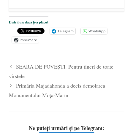
Dezvăluiri cutremurătoare despre
Distribuie dacă ți-a plăcut
președintele Ucrainei, Volodymyr
Telegram
WhatsApp
Zelensky
- 13 mai 2026
Imprimare
Statul care servește Națiunea
- 21 aprilie
2026
Legea Vexler produce efecte. Bustul
SEARA DE POVEŞTI. Pentru tineri de toate
poetului Octavian Goga, înlăturat din Iași
vîrstele
- 16 aprilie 2026
Primăria Majadahonda a decis demolarea
Monumentului Moţa-Marin
Ne puteți urmări și pe Telegram: