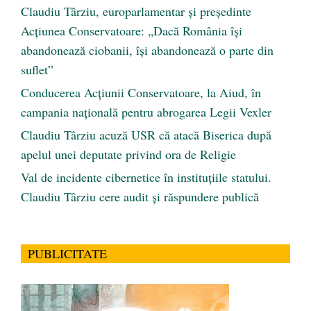
Claudiu Târziu, europarlamentar și președinte
Acțiunea Conservatoare: „Dacă România își
abandonează ciobanii, își abandonează o parte din
suflet”
Conducerea Acțiunii Conservatoare, la Aiud, în
campania națională pentru abrogarea Legii Vexler
Claudiu Târziu acuză USR că atacă Biserica după
apelul unei deputate privind ora de Religie
Val de incidente cibernetice în instituțiile statului.
Claudiu Târziu cere audit și răspundere publică
PUBLICITATE