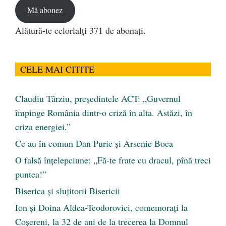
Mă abonez
Alătură-te celorlalți 371 de abonați.
CELE MAI CITITE
Claudiu Târziu, președintele ACT: „Guvernul
împinge România dintr-o criză în alta. Astăzi, în
criza energiei.”
Ce au în comun Dan Puric şi Arsenie Boca
O falsă înțelepciune: „Fă-te frate cu dracul, pînă treci
puntea!”
Biserica și slujitorii Bisericii
Ion și Doina Aldea-Teodorovici, comemorați la
Coșereni, la 32 de ani de la trecerea la Domnul