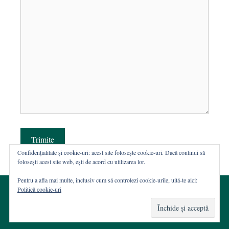
Trimite
Confidențialitate și cookie-uri: acest site folosește cookie-uri. Dacă continui să
folosești acest site web, ești de acord cu utilizarea lor.
Pentru a afla mai multe, inclusiv cum să controlezi cookie-urile, uită-te aici:
Politică cookie-uri
© 2002-2026 · Asociația ROST
Web hosting şi dezvoltare Wordpress:
Casa de WEB