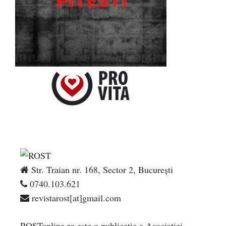
Str. Traian nr. 168, Sector 2, București
0740.103.621
revistarost[at]gmail.com
ROSTonline.ro este o publicaţie a Asociaţiei