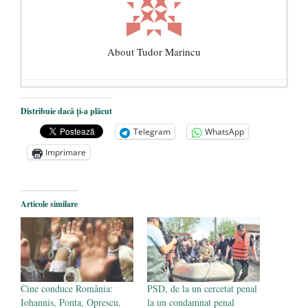
About Tudor Marincu
De ce propaganda LGBT nu-și are locul în
Distribuie dacă ți-a plăcut
unitățile de învățământ
- 17 iunie 2020
Telegram
WhatsApp
Anarhia din SUA e opera stângii radicale
-
Imprimare
2 iunie 2020
Pe zi ce trece mă conving că mass media
are prea puțin a face cu informarea
- 30
Articole similare
mai 2020
Cine conduce România:
PSD, de la un cercetat penal
Iohannis, Ponta, Oprescu,
la un condamnat penal