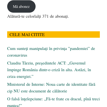
Mă abonez
Alătură-te celorlalți 371 de abonați.
CELE MAI CITITE
Cum sunteți manipulați în privința ”pandemiei” de
coronavirus
Claudiu Târziu, președintele ACT: „Guvernul
împinge România dintr-o criză în alta. Astăzi, în
criza energiei.”
Ministerul de Interne: Noua carte de identitate fără
cip NU este document de călătorie
O falsă înțelepciune: „Fă-te frate cu dracul, pînă treci
puntea!”