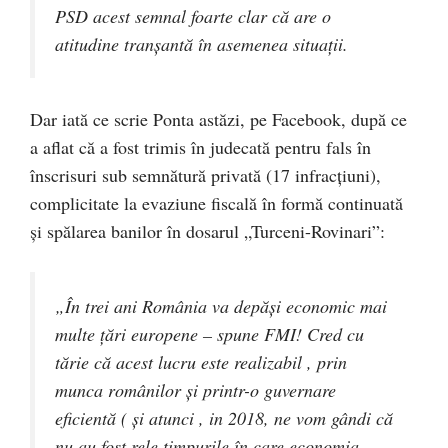
PSD acest semnal foarte clar că are o
atitudine tranșantă în asemenea situații.
Dar iată ce scrie Ponta astăzi, pe Facebook, după ce
a aflat că a fost trimis în judecată pentru fals în
înscrisuri sub semnătură privată (17 infracţiuni),
complicitate la evaziune fiscală în formă continuată
şi spălarea banilor în dosarul „Turceni-Rovinari”:
„În trei ani România va depăşi economic mai
multe ţări europene – spune FMI! Cred cu
tărie că acest lucru este realizabil , prin
munca românilor şi printr-o guvernare
eficientă ( şi atunci , in 2018, ne vom gândi că
nu au fost rele timpurile în care economia