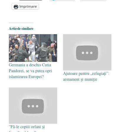
Toalete „corecte politic” pentru imigranţi
-
Imprimare
6 februarie 2016
Ce au în comun Dan Puric şi Arsenie
Boca
- 3 februarie 2016
Articole similare
Germania a deschis Cutia
Pandorei, se va putea opri
Ajutoare pentru „refugiați”:
islamizarea Europei?
armament și muniție
”Fă-le copiii orfani şi