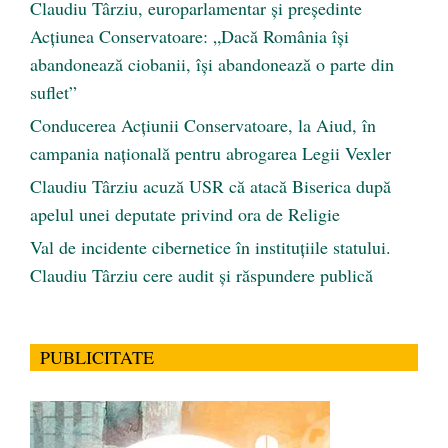
Claudiu Târziu, europarlamentar și președinte
Acțiunea Conservatoare: „Dacă România își
abandonează ciobanii, își abandonează o parte din
suflet”
Conducerea Acțiunii Conservatoare, la Aiud, în
campania națională pentru abrogarea Legii Vexler
Claudiu Târziu acuză USR că atacă Biserica după
apelul unei deputate privind ora de Religie
Val de incidente cibernetice în instituțiile statului.
Claudiu Târziu cere audit și răspundere publică
PUBLICITATE