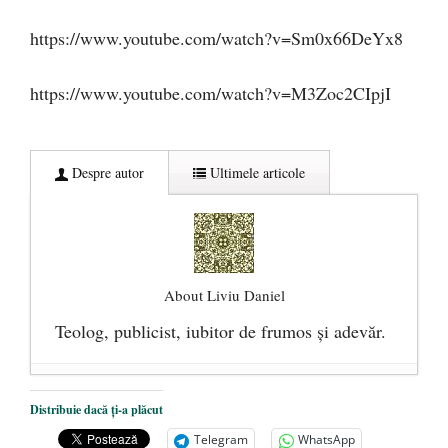
https://www.youtube.com/watch?v=Sm0x66DeYx8
https://www.youtube.com/watch?v=M3Zoc2CIpjI
Despre autor
Ultimele articole
About Liviu Daniel
Teolog, publicist, iubitor de frumos şi adevăr.
Precizări legate de asocierea dintre Dan
Distribuie dacă ți-a plăcut
Puric şi Arsenie Boca
- 8 februarie 2016
Telegram
WhatsApp