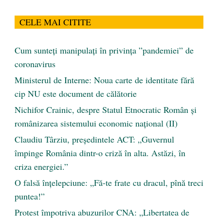
CELE MAI CITITE
Cum sunteți manipulați în privința ”pandemiei” de
coronavirus
Ministerul de Interne: Noua carte de identitate fără
cip NU este document de călătorie
Nichifor Crainic, despre Statul Etnocratic Român şi
românizarea sistemului economic naţional (II)
Claudiu Târziu, președintele ACT: „Guvernul
împinge România dintr-o criză în alta. Astăzi, în
criza energiei.”
O falsă înțelepciune: „Fă-te frate cu dracul, pînă treci
puntea!”
Protest împotriva abuzurilor CNA: „Libertatea de