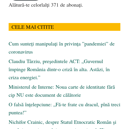
Alătură-te celorlalți 371 de abonați.
CELE MAI CITITE
Cum sunteți manipulați în privința ”pandemiei” de
coronavirus
Claudiu Târziu, președintele ACT: „Guvernul
împinge România dintr-o criză în alta. Astăzi, în
criza energiei.”
Ministerul de Interne: Noua carte de identitate fără
cip NU este document de călătorie
O falsă înțelepciune: „Fă-te frate cu dracul, pînă treci
puntea!”
Nichifor Crainic, despre Statul Etnocratic Român şi