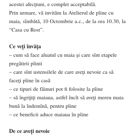
acestei afecţiuni, e complet acceptabilă.
Prin urmare, vă invităm la Atelierul de pîine cu
maia, sîmbătă, 10 Octombrie a.c., de la ora 10.30, la
“Casa cu Rost”.
Ce veţi învăţa
– cum să face aluatul cu maia şi care sînt etapele
pregătirii pîinii
– care sînt ustensilele de care aveţi nevoie ca să
faceţi pîine în casă
– ce tipuri de făinuri pot fi folosite la pîine
– să îngrijiţi maiaua, astfel încît să aveţi mereu maia
bună la îndemînă, pentru pîine
– ce beneficii aduce maiaua în pîine
De ce aveţi nevoie