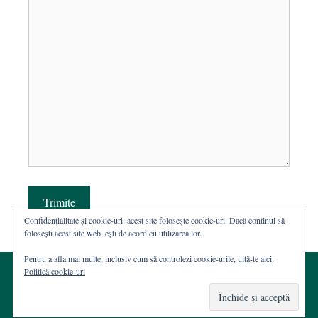
Trimite
Confidențialitate și cookie-uri: acest site folosește cookie-uri. Dacă continui să
folosești acest site web, ești de acord cu utilizarea lor.
Pentru a afla mai multe, inclusiv cum să controlezi cookie-urile, uită-te aici:
Politică cookie-uri
© 2002-2026 · Asociația ROST
Web hosting şi dezvoltare Wordpress:
Casa de WEB