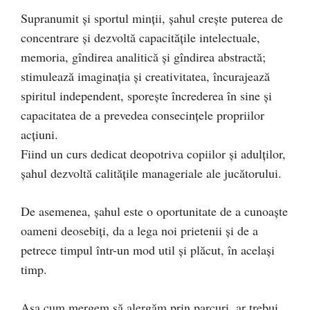
Supranumit şi sportul minţii, şahul creşte puterea de
concentrare şi dezvoltă capacităţile intelectuale,
memoria, gîndirea analitică şi gîndirea abstractă;
stimulează imaginaţia şi creativitatea, încurajează
spiritul independent, sporeşte încrederea în sine şi
capacitatea de a prevedea consecinţele propriilor
acţiuni.
Fiind un curs dedicat deopotriva copiilor și adulților,
șahul dezvoltă calitățile manageriale ale jucătorului.
De asemenea, şahul este o oportunitate de a cunoaşte
oameni deosebiţi, da a lega noi prietenii şi de a
petrece timpul într-un mod util şi plăcut, în acelaşi
timp.
Aşa cum mergem să alergăm prin parcuri, ar trebui