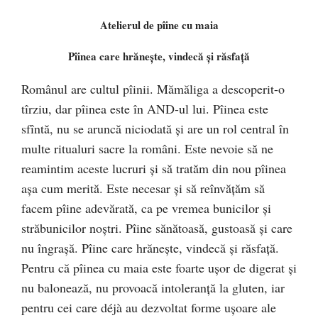
Atelierul de pîine cu maia
Pîinea care hrăneşte, vindecă şi răsfaţă
Românul are cultul pîinii. Mămăliga a descoperit-o
tîrziu, dar pîinea este în AND-ul lui. Pîinea este
sfîntă, nu se aruncă niciodată şi are un rol central în
multe ritualuri sacre la români. Este nevoie să ne
reamintim aceste lucruri şi să tratăm din nou pîinea
aşa cum merită. Este necesar şi să reînvăţăm să
facem pîine adevărată, ca pe vremea bunicilor şi
străbunicilor noştri. Pîine sănătoasă, gustoasă şi ca
re
nu îngraşă. Pîine care hrăneşte, vindecă şi răsfaţă.
Pentru că pîinea cu maia este foarte uşor de digerat şi
nu balonează, nu provoacă intoleranţă la gluten, iar
pentru cei care déjà au dezvoltat forme uşoare ale