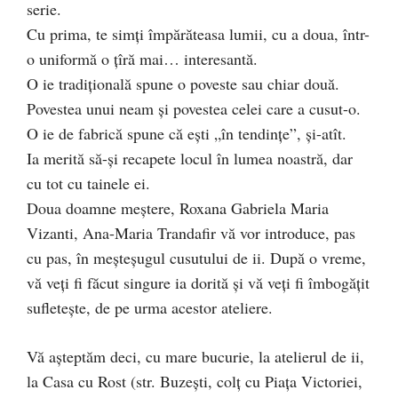
serie.
Cu prima, te simţi împărăteasa lumii, cu a doua, într-
o uniformă o ţîră mai… interesantă.
O ie tradiţională spune o poveste sau chiar două.
Povestea unui neam şi povestea celei care a cusut-o.
O ie de fabrică spune că eşti „în tendinţe”, şi-atît.
Ia merită să-şi recapete locul în lumea noastră, dar
cu tot cu tainele ei.
Doua doamne meştere, Roxana Gabriela Maria
Vizanti, Ana-Maria Trandafir vă vor introduce, pas
cu pas, în meşteşugul cusutului de ii. După o vreme,
vă veţi fi făcut singure ia dorită şi vă veţi fi îmbogăţit
sufleteşte, de pe urma acestor ateliere.
Vă aşteptăm deci, cu mare bucurie, la atelierul de ii,
la Casa cu Rost (str. Buzeşti, colţ cu Piaţa Victoriei,