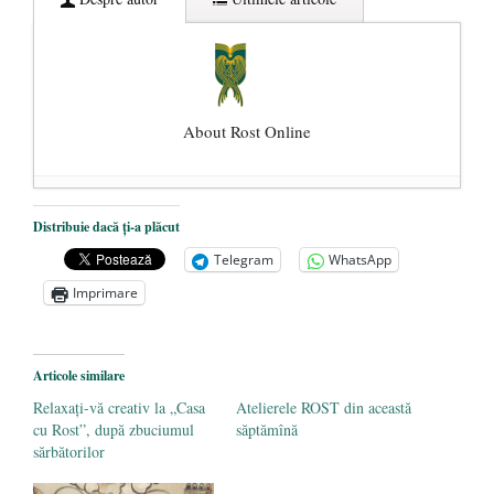
About Rost Online
Dezvăluiri cutremurătoare despre
Distribuie dacă ți-a plăcut
președintele Ucrainei, Volodymyr
Telegram
WhatsApp
Zelensky
- 13 mai 2026
Imprimare
Statul care servește Națiunea
- 21 aprilie
2026
Legea Vexler produce efecte. Bustul
Articole similare
poetului Octavian Goga, înlăturat din Iași
Relaxaţi-vă creativ la „Casa
Atelierele ROST din această
- 16 aprilie 2026
cu Rost”, după zbuciumul
săptămînă
sărbătorilor