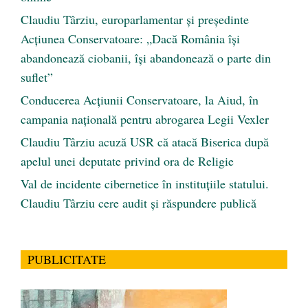
Claudiu Târziu, europarlamentar și președinte
Acțiunea Conservatoare: „Dacă România își
abandonează ciobanii, își abandonează o parte din
suflet”
Conducerea Acțiunii Conservatoare, la Aiud, în
campania națională pentru abrogarea Legii Vexler
Claudiu Târziu acuză USR că atacă Biserica după
apelul unei deputate privind ora de Religie
Val de incidente cibernetice în instituțiile statului.
Claudiu Târziu cere audit și răspundere publică
PUBLICITATE