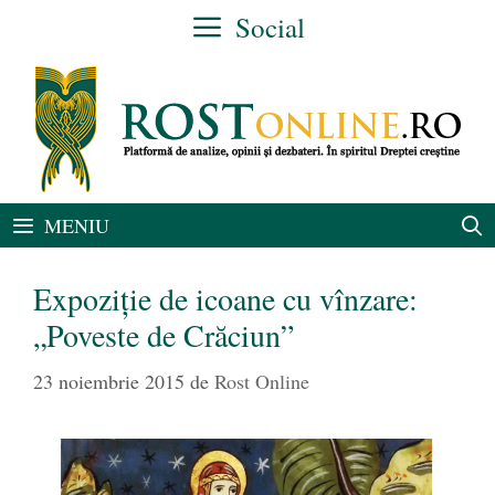
Sari
Social
la
conținut
MENIU
Expoziţie de icoane cu vînzare:
„Poveste de Crăciun”
23 noiembrie 2015
de
Rost Online