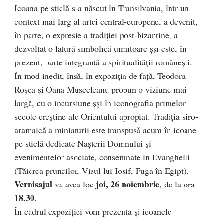
Icoana pe sticlă s-a născut în Transilvania, într-un
context mai larg al artei central-europene, a devenit,
în parte, o expresie a
tradiţiei post-bizantine, a
dezvoltat o latură simbolică uimitoare șşi este, în
prezent, parte integrantă a spiritualităţii româneşti.
În mod inedit, însă, în expoziţia de faţă, Teodora
Roşca şi Oana Musceleanu propun o viziune mai
largă, cu o incursiune șşi în iconografia primelor
secole creştine ale Orientului apropiat. Tradiţia siro-
aramaică a miniaturii este transpusă acum în icoane
pe sticlă dedicate Naşterii Domnului şi
evenimentelor asociate, consemnate în Evanghelii
(Tăierea pruncilor, Visul lui Iosif, Fuga în Egipt).
Vernisajul
joi, 26 noiembrie
va avea loc
, de la ora
18.30
.
În cadrul expoziţiei vom prezenta şi icoanele