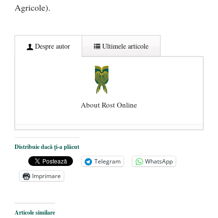
Agricole).
Despre autor
Ultimele articole
About Rost Online
Dezvăluiri cutremurătoare despre
Distribuie dacă ți-a plăcut
președintele Ucrainei, Volodymyr
Telegram
WhatsApp
Zelensky
- 13 mai 2026
Imprimare
Statul care servește Națiunea
- 21 aprilie
2026
Legea Vexler produce efecte. Bustul
Articole similare