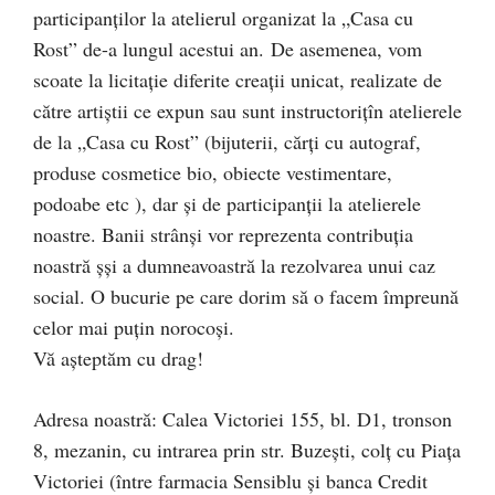
participanţilor la atelierul organizat la „Casa cu
Rost” de-a lungul acestui an. De asemenea, vom
scoate la licitaţie diferite creaţii unicat, realizate de
către artiştii ce expun sau sunt instructorițîn atelierele
de la „Casa cu Rost” (bijuterii, cărţi cu autograf,
produse cosmetice bio, obiecte vestimentare,
podoabe etc ), dar şi de participanţii la atelierele
noastre. Banii strânşi vor reprezenta contribuţia
noastră șşi a dumneavoastră la rezolvarea unui caz
social. O bucurie pe care dorim să o facem împreună
celor mai puţin norocoşi.
Vă aşteptăm cu drag!
Adresa noastră: Calea Victoriei 155, bl. D1, tronson
8, mezanin, cu intrarea prin str. Buzeşti, colţ cu Piaţa
Victoriei (între farmacia Sensiblu şi banca Credit