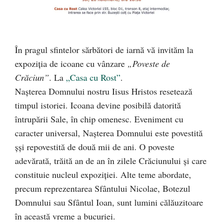
În pragul sfintelor sărbători de iarnă vă invităm la
expoziţia de icoane cu vânzare
„Poveste de
Crăciun”
. La
„Casa cu Rost”
.
Naşterea Domnului nostru Iisus Hristos resetează
timpul istoriei. Icoana devine posibilă datorită
întrupării Sale, în chip omenesc. Eveniment cu
caracter universal, Naşterea Domnului este povestită
șşi repovestită de două mii de ani. O poveste
adevărată, trăită an de an în zilele Crăciunului şi care
constituie nucleul expoziţiei. Alte teme abordate,
precum reprezentarea Sfântului Nicolae, Botezul
Domnului sau Sfântul Ioan, sunt lumini călăuzitoare
în această vreme a bucuriei.