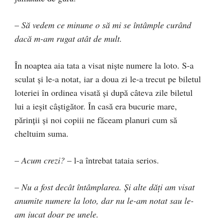
–
Să vedem ce minune o să mi se întâmple curând
dacă m-am rugat atât de mult.
În noaptea aia tata a visat nişte numere la loto. S-a
sculat şi le-a notat, iar a doua zi le-a trecut pe biletul
loteriei în ordinea visată şi după câteva zile biletul
lui a ieşit câştigător. În casă era bucurie mare,
părinţii şi noi copiii ne făceam planuri cum să
cheltuim suma.
–
Acum crezi?
– l-a întrebat tataia serios.
–
Nu a fost decât întâmplarea. Şi alte dăţi am visat
anumite numere la loto, dar nu le-am notat sau le-
am jucat doar pe unele.