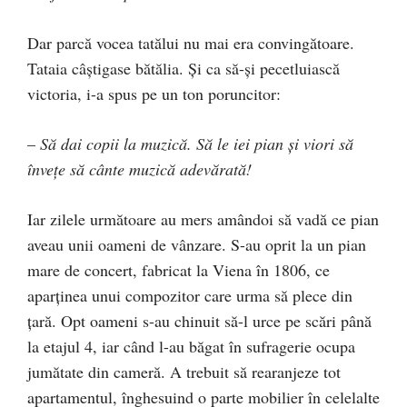
Dar parcă vocea tatălui nu mai era convingătoare.
Tataia câştigase bătălia. Şi ca să-şi pecetluiască
victoria, i-a spus pe un ton poruncitor:
–
Să dai copii la muzică. Să le iei pian şi viori să
înveţe să cânte muzică adevărată!
Iar zilele următoare au mers amândoi să vadă ce pian
aveau unii oameni de vânzare. S-au oprit la un pian
mare de concert, fabricat la Viena în 1806, ce
aparţinea unui compozitor care urma să plece din
ţară. Opt oameni s-au chinuit să-l urce pe scări până
la etajul 4, iar când l-au băgat în sufragerie ocupa
jumătate din cameră. A trebuit să rearanjeze tot
apartamentul, înghesuind o parte mobilier în celelalte