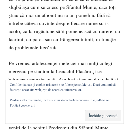
slujbă aşa cum se citesc pe Sfântul Munte, căci toţi
ştiau că nici un athonit nu ia un pomelnic fără să
întrebe câteva cuvinte despre fiecare nume scris
acolo, ca la rugăciune să îi pomenească cu durere, cu
lacrimi, cu patos sau cu frângerea inimii, în funcţie
de problemele fiecăruia.
Pe vremea adolescenţei mele cei mai mulţi colegi
mergeau pe stadion la Cenaclul Flacăra şi se
întorceau entuziasmaţi. Am fost şi eu acolo o dată şi
Confidențialitate și cookie-uri: acest site folosește cookie-uri. Dacă continui să
am văzut atmosfera pe care o crea Adrian Păunescu,
folosești acest site web, ești de acord cu utilizarea lor.
dar pot să spun că ea era infimă prin comparaţie cu
Pentru a afla mai multe, inclusiv cum să controlezi cookie-urile, uită-te aici:
trăirile duhovniceşti pe care le aveau toţi vecinii când
Politică cookie-uri
poposea la noi câte un călugăr athonit. Şi s-a
întâmplat în trei rânduri să avem în ospeţie călugări
veniţi de la schitul Prodromu din Sfântul Munte.