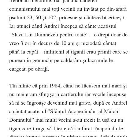
fredonau melodiile, dar până la căderea
comunismului mai toţi vecinii au învăţat pe din-afară
psalmii 23, 50 şi 102, pricesne şi cântece bisericeşti.
Iar atunci când Andrei începea să cânte acatistul
”Slava Lui Dumnezeu pentru toate” – e drept doar de
vreo 3 ori în decurs de 10 ani şi niciodată cântat
până la capăt – miliţienii şi ţiganii erau primii care se
puneau în genunchi pe caldarâm şi lacrimile le
curgeau pe obraji.
Ţin minte că prin 1984, când ne făcusem mai mari şi
nu mai eram sfinţişorii cartierului iar vocile începuse
să ni se îngroaşe devenind mai grave, după ce Andrei
a cântat acatistul ”Sfântul Acoperământ al Maicii
Domnului” mai mulţi vecini s-au trezit la uşă cu un
tigan care-i ruga să-l ierte că i-a furat, înapoindu-le
diverse bunuri sustrase în ultima vreme. Atât de mult