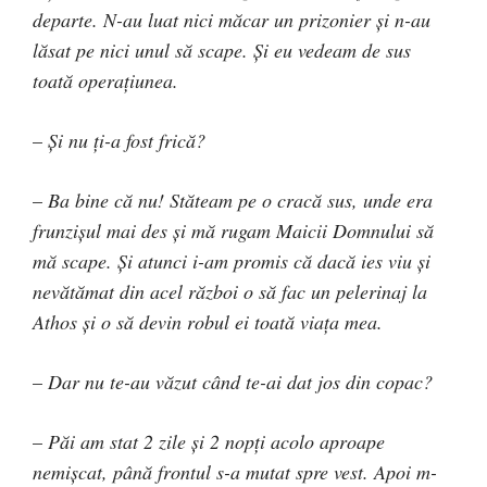
departe. N-au luat nici măcar un prizonier şi n-au
lăsat pe nici unul să scape. Şi eu vedeam de sus
toată operaţiunea.
–
Şi nu ţi-a fost frică?
–
Ba bine că nu! Stăteam pe o cracă sus, unde era
frunzişul mai des şi mă rugam Maicii Domnului să
mă scape. Şi atunci i-am promis că dacă ies viu şi
nevătămat din acel război o să fac un pelerinaj la
Athos şi o să devin robul ei toată viaţa mea.
–
Dar nu te-au văzut când te-ai dat jos din copac?
–
Păi am stat 2 zile şi 2 nopţi acolo aproape
nemişcat, până frontul s-a mutat spre vest. Apoi m-