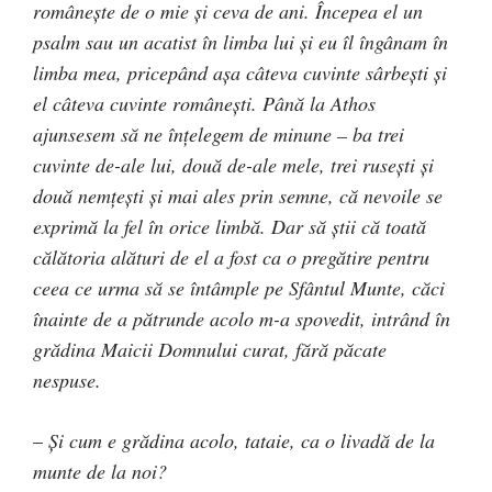
româneşte de o mie şi ceva de ani. Începea el un
psalm sau un acatist în limba lui şi eu îl îngânam în
limba mea, pricepând aşa câteva cuvinte sârbeşti şi
el câteva cuvinte româneşti. Până la Athos
ajunsesem să ne înţelegem de minune – ba trei
cuvinte de-ale lui, două de-ale mele, trei ruseşti şi
două nemţeşti şi mai ales prin semne, că nevoile se
exprimă la fel în orice limbă. Dar să ştii că toată
călătoria alături de el a fost ca o pregătire pentru
ceea ce urma să se întâmple pe Sfântul Munte, căci
înainte de a pătrunde acolo m-a spovedit, intrând în
grădina Maicii Domnului curat, fără păcate
nespuse.
–
Şi cum e grădina acolo, tataie, ca o livadă de la
munte de la noi?