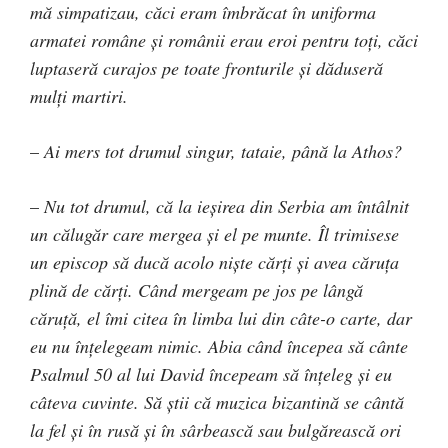
mă simpatizau, căci eram îmbrăcat în uniforma
armatei române şi românii erau eroi pentru toţi, căci
luptaseră curajos pe toate fronturile şi dăduseră
mulţi martiri.
–
Ai mers tot drumul singur, tataie, până la Athos?
–
Nu tot drumul, că la ieşirea din Serbia am întâlnit
un călugăr care mergea şi el pe munte. Îl trimisese
un episcop să ducă acolo nişte cărţi şi avea căruţa
plină de cărţi. Când mergeam pe jos pe lângă
căruţă, el îmi citea în limba lui din câte-o carte, dar
eu nu înţelegeam nimic. Abia când începea să cânte
Psalmul 50 al lui David începeam să înţeleg şi eu
câteva cuvinte. Să ştii că muzica bizantină se cântă
la fel şi în rusă şi în sârbească sau bulgărească ori