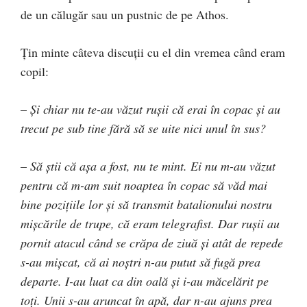
de un călugăr sau un pustnic de pe Athos.
Ţin minte câteva discuţii cu el din vremea când eram
copil:
–
Şi chiar nu te-au văzut ruşii că erai în copac şi au
trecut pe sub tine fără să se uite nici unul în sus?
–
Să ştii că aşa a fost, nu te mint. Ei nu m-au văzut
pentru că m-am suit noaptea în copac să văd mai
bine poziţiile lor şi să transmit batalionului nostru
mişcările de trupe, că eram telegrafist. Dar ruşii au
pornit atacul când se crăpa de ziuă şi atât de repede
s-au mişcat, că ai noştri n-au putut să fugă prea
departe. I-au luat ca din oală şi i-au măcelărit pe
toţi. Unii s-au aruncat în apă, dar n-au ajuns prea