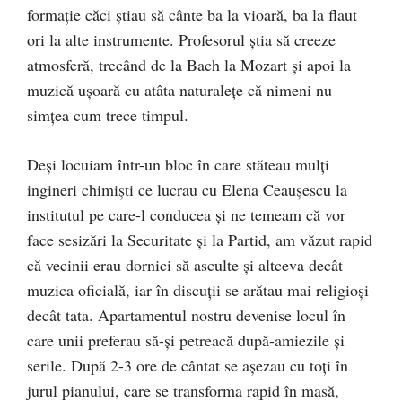
formaţie căci ştiau să cânte ba la vioară, ba la flaut
ori la alte instrumente. Profesorul ştia să creeze
atmosferă, trecând de la Bach la Mozart şi apoi la
muzică uşoară cu atâta naturaleţe că nimeni nu
simţea cum trece timpul.
Deşi locuiam într-un bloc în care stăteau mulţi
ingineri chimişti ce lucrau cu Elena Ceauşescu la
institutul pe care-l conducea şi ne temeam că vor
face sesizări la Securitate şi la Partid, am văzut rapid
că vecinii erau dornici să asculte şi altceva decât
muzica oficială, iar în discuţii se arătau mai religioşi
decât tata. Apartamentul nostru devenise locul în
care unii preferau să-şi petreacă după-amiezile şi
serile. După 2-3 ore de cântat se aşezau cu toţi în
jurul pianului, care se transforma rapid în masă,