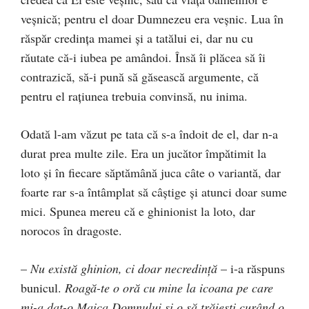
veşnică; pentru el doar Dumnezeu era veşnic. Lua în
răspăr credinţa mamei şi a tatălui ei, dar nu cu
răutate că-i iubea pe amândoi. Însă îi plăcea să îi
contrazică, să-i pună să găsească argumente, că
pentru el raţiunea trebuia convinsă, nu inima.
Odată l-am văzut pe tata că s-a îndoit de el, dar n-a
durat prea multe zile. Era un jucător împătimit la
loto şi în fiecare săptămână juca câte o variantă, dar
foarte rar s-a întâmplat să câştige şi atunci doar sume
mici. Spunea mereu că e ghinionist la loto, dar
norocos în dragoste.
–
Nu există ghinion, ci doar necredinţă
– i-a răspuns
bunicul.
Roagă-te o oră cu mine la icoana pe care
mi-a dat-o Maica Domnului şi o să trăieşti curând o