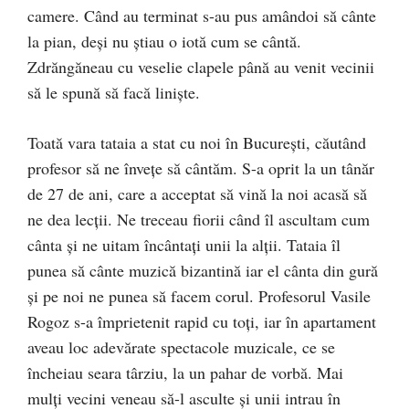
camere. Când au terminat s-au pus amândoi să cânte
la pian, deşi nu ştiau o iotă cum se cântă.
Zdrăngăneau cu veselie clapele până au venit vecinii
să le spună să facă linişte.
Toată vara tataia a stat cu noi în Bucureşti, căutând
profesor să ne înveţe să cântăm. S-a oprit la un tânăr
de 27 de ani, care a acceptat să vină la noi acasă să
ne dea lecţii. Ne treceau fiorii când îl ascultam cum
cânta şi ne uitam încântaţi unii la alţii. Tataia îl
punea să cânte muzică bizantină iar el cânta din gură
şi pe noi ne punea să facem corul. Profesorul Vasile
Rogoz s-a împrietenit rapid cu toţi, iar în apartament
aveau loc adevărate spectacole muzicale, ce se
încheiau seara târziu, la un pahar de vorbă. Mai
mulţi vecini veneau să-l asculte şi unii intrau în