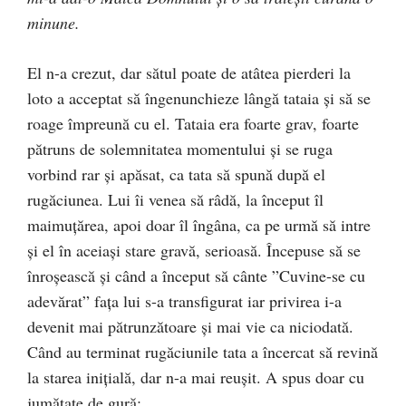
minune.
El n-a crezut, dar sătul poate de atâtea pierderi la
loto a acceptat să îngenunchieze lângă tataia şi să se
roage împreună cu el. Tataia era foarte grav, foarte
pătruns de solemnitatea momentului şi se ruga
vorbind rar şi apăsat, ca tata să spună după el
rugăciunea. Lui îi venea să râdă, la început îl
maimuţărea, apoi doar îl îngâna, ca pe urmă să intre
şi el în aceiaşi stare gravă, serioasă. Începuse să se
înroşească şi când a început să cânte ”Cuvine-se cu
adevărat” faţa lui s-a transfigurat iar privirea i-a
devenit mai pătrunzătoare şi mai vie ca niciodată.
Când au terminat rugăciunile tata a încercat să revină
la starea iniţială, dar n-a mai reuşit. A spus doar cu
jumătate de gură: