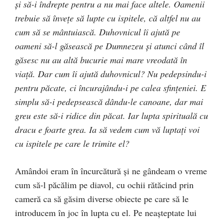
şi să-i îndrepte pentru a nu mai face altele. Oamenii
trebuie să înveţe să lupte cu ispitele, că altfel nu au
cum să se mântuiască. Duhovnicul îi ajută pe
oameni să-l găsească pe Dumnezeu şi atunci când îl
găsesc nu au altă bucurie mai mare vreodată în
viaţă. Dar cum îi ajută duhovnicul? Nu pedepsindu-i
pentru păcate, ci încurajându-i pe calea sfinţeniei. E
simplu să-i pedepsească dându-le canoane, dar mai
greu este să-i ridice din păcat. Iar lupta spirituală cu
dracu e foarte grea. Ia să vedem cum vă luptaţi voi
cu ispitele pe care le trimite el?
Amândoi eram în încurcătură şi ne gândeam o vreme
cum să-l păcălim pe diavol, cu ochii rătăcind prin
cameră ca să găsim diverse obiecte pe care să le
introducem în joc în lupta cu el. Pe neaşteptate lui