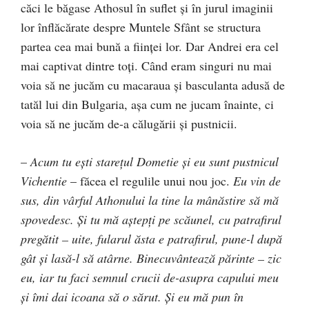
căci le băgase Athosul în suflet şi în jurul imaginii
lor înflăcărate despre Muntele Sfânt se structura
partea cea mai bună a fiinţei lor. Dar Andrei era cel
mai captivat dintre toţi. Când eram singuri nu mai
voia să ne jucăm cu macaraua şi basculanta adusă de
tatăl lui din Bulgaria, aşa cum ne jucam înainte, ci
voia să ne jucăm de-a călugării şi pustnicii.
–
Acum tu eşti stareţul Dometie şi eu sunt pustnicul
Vichentie
– făcea el regulile unui nou joc.
Eu vin de
sus, din vârful Athonului la tine la mânăstire să mă
spovedesc. Şi tu mă aştepţi pe scăunel, cu patrafirul
pregătit – uite, fularul ăsta e patrafirul, pune-l după
gât şi lasă-l să atârne. Binecuvântează părinte – zic
eu, iar tu faci semnul crucii de-asupra capului meu
şi îmi dai icoana să o sărut. Şi eu mă pun în