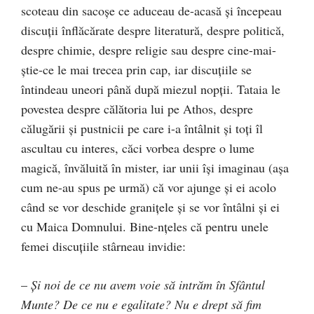
scoteau din sacoşe ce aduceau de-acasă şi începeau
discuţii înflăcărate despre literatură, despre politică,
despre chimie, despre religie sau despre cine-mai-
ştie-ce le mai trecea prin cap, iar discuţiile se
întindeau uneori până după miezul nopţii. Tataia le
povestea despre călătoria lui pe Athos, despre
călugării şi pustnicii pe care i-a întâlnit şi toţi îl
ascultau cu interes, căci vorbea despre o lume
magică, învăluită în mister, iar unii îşi imaginau (aşa
cum ne-au spus pe urmă) că vor ajunge şi ei acolo
când se vor deschide graniţele şi se vor întâlni şi ei
cu Maica Domnului. Bine-nţeles că pentru unele
femei discuţiile stârneau invidie:
–
Şi noi de ce nu avem voie să intrăm în Sfântul
Munte? De ce nu e egalitate? Nu e drept să fim