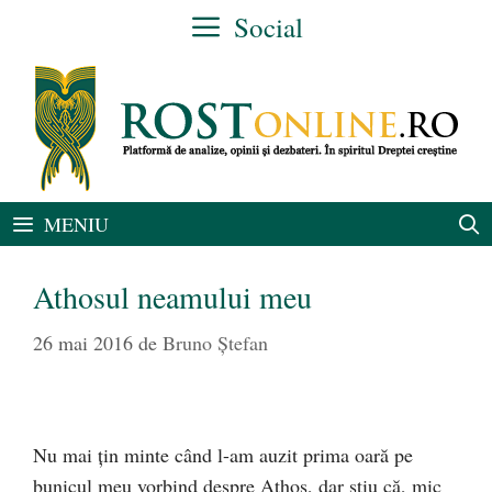
Sari
Social
la
conținut
MENIU
Athosul neamului meu
26 mai 2016
de
Bruno Ștefan
Nu mai ţin minte când l-am auzit prima oară pe
bunicul meu vorbind despre Athos, dar ştiu că, mic