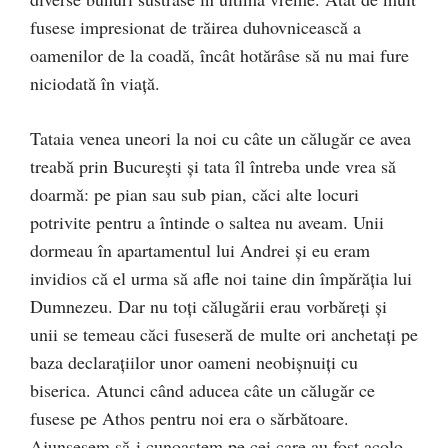
fusese impresionat de trăirea duhovnicească a
oamenilor de la coadă, încât hotărâse să nu mai fure
niciodată în viaţă.
Tataia venea uneori la noi cu câte un călugăr ce avea
treabă prin Bucureşti şi tata îl întreba unde vrea să
doarmă: pe pian sau sub pian, căci alte locuri
potrivite pentru a întinde o saltea nu aveam. Unii
dormeau în apartamentul lui Andrei şi eu eram
invidios că el urma să afle noi taine din împărăţia lui
Dumnezeu. Dar nu toţi călugării erau vorbăreţi şi
unii se temeau căci fuseseră de multe ori anchetaţi pe
baza declaraţiilor unor oameni neobişnuiţi cu
biserica. Atunci când aducea câte un călugăr ce
fusese pe Athos pentru noi era o sărbătoare.
Ajunsesem să-i cunoaştem pe cei care au fost acolo