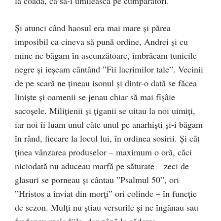
la coadă, ca să-i umilească pe cumpărători.
Şi atunci când haosul era mai mare şi părea
imposibil ca cineva să pună ordine, Andrei şi cu
mine ne băgam în ascunzătoare, îmbrăcam tunicile
negre şi ieşeam cântând ”Fii lacrimilor tale”. Vecinii
de pe scară ne ţineau isonul şi dintr-o dată se făcea
linişte şi oamenii se jenau chiar să mai fîşâie
sacoşele. Miliţienii şi ţiganii se uitau la noi uimiţi,
iar noi îi luam unul câte unul pe anarhişti şi-i băgam
în rând, fiecare la locul lui, în ordinea sosirii. Şi cât
ţinea vânzarea produselor – maximum o oră, căci
niciodată nu aduceau marfă pe săturate – zeci de
glasuri se porneau şi cântau ”Psalmul 50”, ori
”Hristos a înviat din morţi” ori colinde – în funcţie
de sezon. Mulţi nu ştiau versurile şi ne îngânau sau