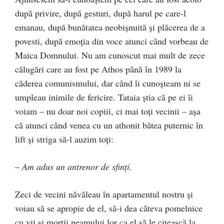
după privire, după gesturi, după harul pe care-l
emanau, după bunătatea neobişnuită şi plăcerea de a
povesti, după emoţia din voce atunci când vorbeau de
Maica Domnului. Nu am cunoscut mai mult de zece
călugări care au fost pe Athos până în 1989 la
căderea comunismului, dar când îi cunoşteam ni se
umpleau inimile de fericire. Tataia ştia că pe ei îi
voiam – nu doar noi copiii, ci mai toţi vecinii – aşa
că atunci când venea cu un athonit bătea puternic în
lift şi striga să-l auzim toţi:
–
Am adus un antrenor de sfinţi.
Zeci de vecini năvăleau în apartamentul nostru şi
voiau să se apropie de el, să-i dea câteva pomelnice
cu vii şi morţii neamului lor ca el să le citească la