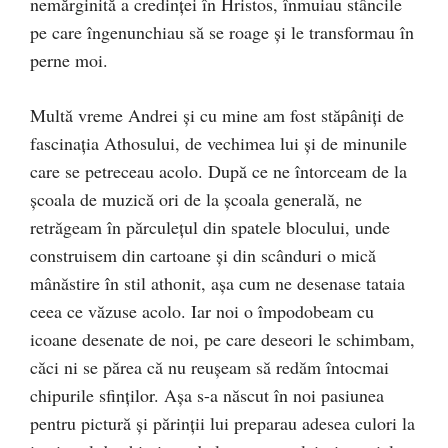
nemărginită a credinţei în Hristos, înmuiau stâncile
pe care îngenunchiau să se roage şi le transformau în
perne moi.
Multă vreme Andrei şi cu mine am fost stăpâniţi de
fascinaţia Athosului, de vechimea lui şi de minunile
care se petreceau acolo. După ce ne întorceam de la
şcoala de muzică ori de la şcoala generală, ne
retrăgeam în părculeţul din spatele blocului, unde
construisem din cartoane şi din scânduri o mică
mânăstire în stil athonit, aşa cum ne desenase tataia
ceea ce văzuse acolo. Iar noi o împodobeam cu
icoane desenate de noi, pe care deseori le schimbam,
căci ni se părea că nu reuşeam să redăm întocmai
chipurile sfinţilor. Aşa s-a născut în noi pasiunea
pentru pictură şi părinţii lui preparau adesea culori la