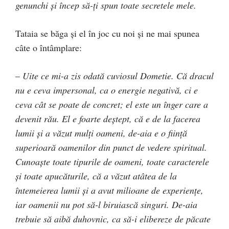
genunchi şi încep să-ţi spun toate secretele mele.
Tataia se băga şi el în joc cu noi şi ne mai spunea
câte o întâmplare:
–
Uite ce mi-a zis odată cuviosul Dometie. Că dracul
nu e ceva impersonal, ca o energie negativă, ci e
ceva cât se poate de concret; el este un înger care a
devenit rău. El e foarte deştept, că e de la facerea
lumii şi a văzut mulţi oameni, de-aia e o fiinţă
superioară oamenilor din punct de vedere spiritual.
Cunoaşte toate tipurile de oameni, toate caracterele
şi toate apucăturile, că a văzut atâtea de la
întemeierea lumii şi a avut milioane de experienţe,
iar oamenii nu pot să-l biruiască singuri. De-aia
trebuie să aibă duhovnic, ca să-i elibereze de păcate