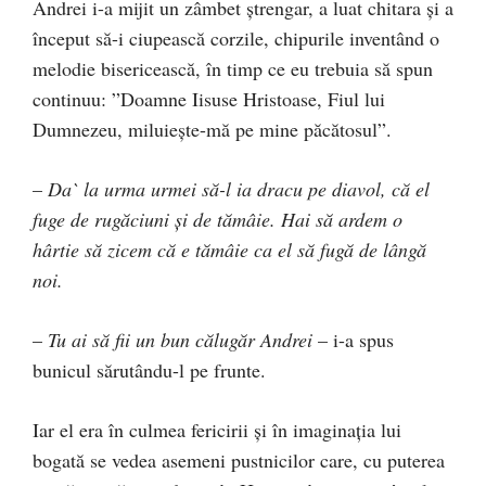
Andrei i-a mijit un zâmbet ştrengar, a luat chitara şi a
început să-i ciupească corzile, chipurile inventând o
melodie bisericească, în timp ce eu trebuia să spun
continuu: ”Doamne Iisuse Hristoase, Fiul lui
Dumnezeu, miluieşte-mă pe mine păcătosul”.
–
Da` la urma urmei să-l ia dracu pe diavol, că el
fuge de rugăciuni şi de tămâie. Hai să ardem o
hârtie să zicem că e tămâie ca el să fugă de lângă
noi.
–
Tu ai să fii un bun călugăr Andrei
– i-a spus
bunicul sărutându-l pe frunte.
Iar el era în culmea fericirii şi în imaginaţia lui
bogată se vedea asemeni pustnicilor care, cu puterea