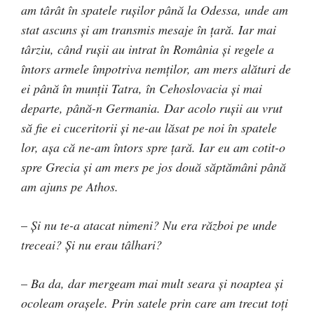
am târât în spatele ruşilor până la Odessa, unde am
stat ascuns şi am transmis mesaje în ţară. Iar mai
târziu, când ruşii au intrat în România şi regele a
întors armele împotriva nemţilor, am mers alături de
ei până în munţii Tatra, în Cehoslovacia şi mai
departe, până-n Germania. Dar acolo ruşii au vrut
să fie ei cuceritorii şi ne-au lăsat pe noi în spatele
lor, aşa că ne-am întors spre ţară. Iar eu am cotit-o
spre Grecia şi am mers pe jos două săptămâni până
am ajuns pe Athos.
–
Şi nu te-a atacat nimeni? Nu era război pe unde
treceai? Şi nu erau tâlhari?
–
Ba da, dar mergeam mai mult seara şi noaptea şi
ocoleam oraşele. Prin satele prin care am trecut toţi