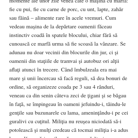
momente ale unor zile venea câte o maşină cu marfă:
fie cu pui, fie cu carne de porc, cu unt, lapte, zahăr
sau făină – alimente rare în acele vremuri. Cum
vedeau maşina de la depărtare oamenii făceau
instinctiv coadă în spatele blocului, chiar fără să
cunoască ce marfă urma să fie scoasă la vânzare. Se
adunau nu doar vecinii din blocurile din jur, ci şi
oamenii din staţiile de tramvai şi autobuz ori alţii
aflaţi atunci în trecere. Când îmbulzeala era mai
mare şi unii încercau să facă reguli, să dea bonuri de
ordine, să organizeze coada pe 3 sau 4 rânduri,
veneau ca din senin câteva zeci de ţigani şi se băgau
în faţă, se împingeau în oameni jefuindu-i, tăindu-le
genţile sau buzunarele cu lama, ameninţându-i pe cei
guralivi cu cuţitul. Miliţia nu reuşea niciodată să-i
potolească şi mulţi credeau că tocmai miliţia i-a adus