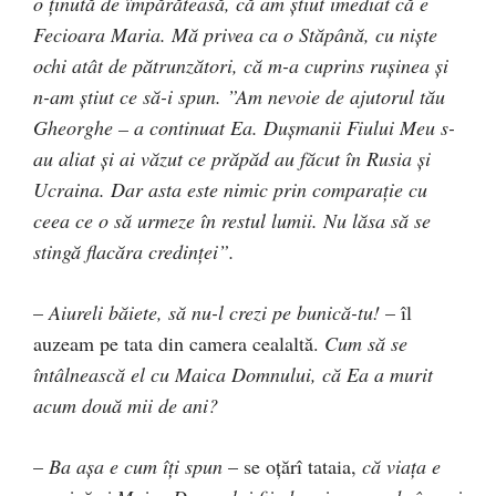
o ţinută de împărăteasă, că am ştiut imediat că e
Fecioara Maria. Mă privea ca o Stăpână, cu nişte
ochi atât de pătrunzători, că m-a cuprins ruşinea şi
n-am ştiut ce să-i spun. ”Am nevoie de ajutorul tău
Gheorghe – a continuat Ea. Duşmanii Fiului Meu s-
au aliat şi ai văzut ce prăpăd au făcut în Rusia şi
Ucraina. Dar asta este nimic prin comparaţie cu
ceea ce o să urmeze în restul lumii. Nu lăsa să se
stingă flacăra credinţei”.
–
Aiureli băiete, să nu-l crezi pe bunică-tu!
– îl
auzeam pe tata din camera cealaltă.
Cum să se
întâlnească el cu Maica Domnului, că Ea a murit
acum două mii de ani?
–
Ba aşa e cum îţi spun
– se oţărî tataia,
că viaţa e