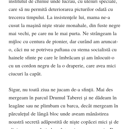
institutul de chimie unde lucrau, cu uleiuri speciale,
care să nu permită deteriorarea picturilor odată cu
trecerea timpului. La insistenţele lui, mama ne-a
cusut la maşină nişte straie monahale, din fuste negre
mai vechi, pe care nu le mai purta. Ne strângeam la
mijloc cu centura de pionier, dar curând am aruncat-
o, căci nu se potrivea paftaua cu stema socialistă cu
hainele sfinte pe care le îmbrăcam şi am înlocuit-o
cu un cordon negru de la o draperie, care avea mici
ciucuri la capăt.
Sigur, nu toată ziua ne jucam de-a sfinţii. Mai des
mergeam în parcul Drumul Taberei şi ne dădeam în
leagăne sau ne plimbam cu barca, decât mergeam în
părculeţul de lângă bloc unde aveam mânăstirea
noastră secretă adăpostită de nişte copăcei mici şi de