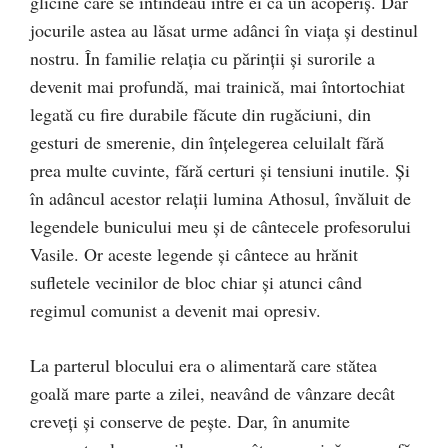
glicine care se întindeau între ei ca un acoperiş. Dar
jocurile astea au lăsat urme adânci în viaţa şi destinul
nostru. În familie relaţia cu părinţii şi surorile a
devenit mai profundă, mai trainică, mai întortochiat
legată cu fire durabile făcute din rugăciuni, din
gesturi de smerenie, din înţelegerea celuilalt fără
prea multe cuvinte, fără certuri şi tensiuni inutile. Şi
în adâncul acestor relaţii lumina Athosul, învăluit de
legendele bunicului meu şi de cântecele profesorului
Vasile. Or aceste legende şi cântece au hrănit
sufletele vecinilor de bloc chiar şi atunci când
regimul comunist a devenit mai opresiv.
La parterul blocului era o alimentară care stătea
goală mare parte a zilei, neavând de vânzare decât
creveţi şi conserve de peşte. Dar, în anumite