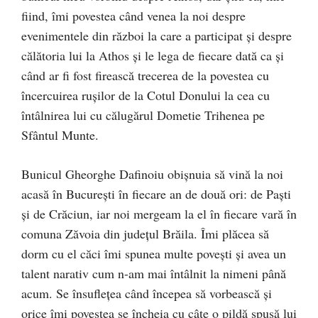
fiind, îmi povestea când venea la noi despre
evenimentele din război la care a participat şi despre
călătoria lui la Athos şi le lega de fiecare dată ca şi
când ar fi fost firească trecerea de la povestea cu
încercuirea ruşilor de la Cotul Donului la cea cu
întâlnirea lui cu călugărul Dometie Trihenea pe
Sfântul Munte.
Bunicul Gheorghe Dafinoiu obişnuia să vină la noi
acasă în Bucureşti în fiecare an de două ori: de Paşti
şi de Crăciun, iar noi mergeam la el în fiecare vară în
comuna Zăvoia din judeţul Brăila. Îmi plăcea să
dorm cu el căci îmi spunea multe poveşti şi avea un
talent narativ cum n-am mai întâlnit la nimeni până
acum. Se însufleţea când începea să vorbească şi
orice îmi povestea se încheia cu câte o pildă spusă lui