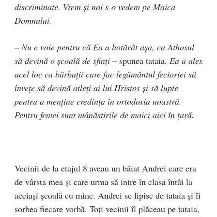
discriminate. Vrem şi noi s-o vedem pe Maica
Domnului.
–
Nu e voie pentru că Ea a hotărât aşa, ca Athosul
să devină o şcoală de sfinţi
– spunea tataia.
Ea a ales
acel loc ca bărbaţii care fac legământul fecioriei să
înveţe să devină atleţi ai lui Hristos şi să lupte
pentru a menţine credinţa în ortodoxia noastră.
Pentru femei sunt mânăstirile de maici aici în ţară.
Vecinii de la etajul 8 aveau un băiat Andrei care era
de vârsta mea şi care urma să intre în clasa întâi la
aceiaşi şcoală cu mine. Andrei se lipise de tataia şi îi
sorbea fiecare vorbă. Toţi vecinii îl plăceau pe tataia,