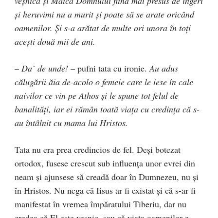
veşnică şi Maica Domnului fiind mai presus de îngeri
şi heruvimi nu a murit şi poate să se arate oricând
oamenilor. Şi s-a arătat de multe ori unora în toţi
aceşti două mii de ani.
–
Da` de unde!
– pufni tata cu ironie.
Au adus
călugării ăia de-acolo o femeie care le iese în cale
naivilor ce vin pe Athos şi le spune tot felul de
banalităţi, iar ei rămân toată viaţa cu credinţa că s-
au întâlnit cu mama lui Hristos.
Tata nu era prea credincios de fel. Deşi botezat
ortodox, fusese crescut sub influenţa unor evrei din
neam şi ajunsese să creadă doar în Dumnezeu, nu şi
în Hristos. Nu nega că Iisus ar fi existat şi că s-ar fi
manifestat în vremea împăratului Tiberiu, dar nu
credea că El este veşnic, sau că viaţa oamenilor e