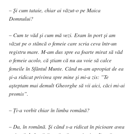
–
Şi cum tataie, chiar ai văzut-o pe Maica
Domnului?
–
Cum te văd şi cum mă vezi. Eram în port şi am
văzut pe o stâncă o femeie care scria ceva într-un
registru mare. M-am dus spre ea foarte mirat să văd
o femeie acolo, că ştiam că nu au voie să calce
femeile în Sfântul Munte. Când m-am apropiat de ea
şi-a ridicat privirea spre mine şi mi-a zis: ”Te
aşteptam mai demult Gheorghe să vii aici, căci mi-ai
promis”.
–
Ţi-a vorbit chiar în limba română?
–
Da, în română. Şi când s-a ridicat în picioare avea