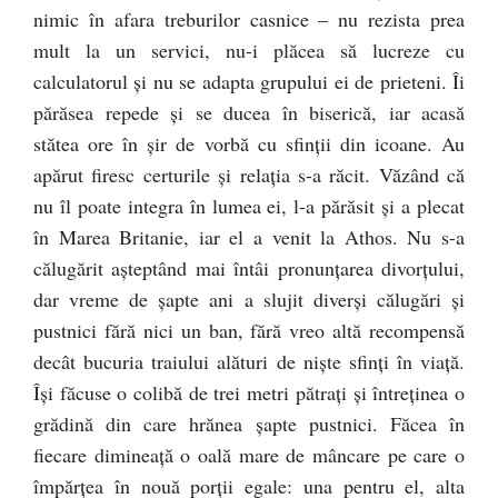
nimic în afara treburilor casnice – nu rezista prea
mult la un servici, nu-i plăcea să lucreze cu
calculatorul şi nu se adapta grupului ei de prieteni. Îi
părăsea repede şi se ducea în biserică, iar acasă
stătea ore în şir de vorbă cu sfinţii din icoane. Au
apărut firesc certurile şi relaţia s-a răcit. Văzând că
nu îl poate integra în lumea ei, l-a părăsit şi a plecat
în Marea Britanie, iar el a venit la Athos. Nu s-a
călugărit aşteptând mai întâi pronunţarea divorţului,
dar vreme de şapte ani a slujit diverşi călugări şi
pustnici fără nici un ban, fără vreo altă recompensă
decât bucuria traiului alături de nişte sfinţi în viaţă.
Îşi făcuse o colibă de trei metri pătraţi şi întreţinea o
grădină din care hrănea şapte pustnici. Făcea în
fiecare dimineaţă o oală mare de mâncare pe care o
împărţea în nouă porţii egale: una pentru el, alta