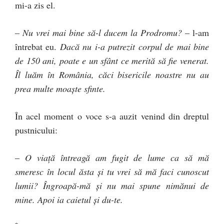
mi-a zis el.
–
Nu vrei mai bine să-l ducem la Prodromu?
– l-am
întrebat eu.
Dacă nu i-a putrezit corpul de mai bine
de 150 ani, poate e un sfânt ce merită să fie venerat.
Îl luăm în România, căci bisericile noastre nu au
prea multe moaşte sfinte.
În acel moment o voce s-a auzit venind din dreptul
pustnicului:
–
O viaţă întreagă am fugit de lume ca să mă
smeresc în locul ăsta şi tu vrei să mă faci cunoscut
lumii? Îngroapă-mă şi nu mai spune nimănui de
mine. Apoi ia caietul şi du-te.