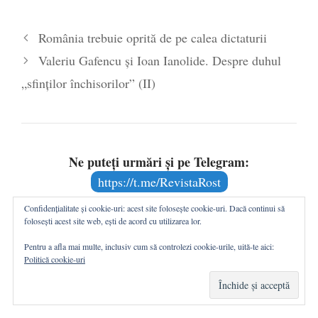
România trebuie oprită de pe calea dictaturii
Valeriu Gafencu şi Ioan Ianolide. Despre duhul
„sfinţilor închisorilor” (II)
Ne puteți urmări și pe Telegram:
https://t.me/RevistaRost
Confidențialitate și cookie-uri: acest site folosește cookie-uri. Dacă continui să
folosești acest site web, ești de acord cu utilizarea lor.
Pentru a afla mai multe, inclusiv cum să controlezi cookie-urile, uită-te aici:
Politică cookie-uri