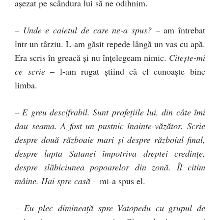
aşezat pe scândura lui să ne odihnim.
–
Unde e caietul de care ne-a spus?
– am întrebat
într-un târziu. L-am găsit repede lângă un vas cu apă.
Era scris în greacă şi nu înţelegeam nimic.
Citeşte-mi
ce scrie
– l-am rugat ştiind că el cunoaşte bine
limba.
–
E greu descifrabil. Sunt profeţiile lui, din câte îmi
dau seama. A fost un pustnic înainte-văzător. Scrie
despre două războaie mari şi despre războiul final,
despre lupta Satanei împotriva dreptei credinţe,
despre slăbiciunea popoarelor din zonă. Îl citim
mâine. Hai spre casă
– mi-a spus el.
–
Eu plec dimineaţă spre Vatopedu cu grupul de