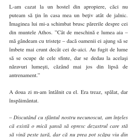
L-am cazat la un hostel din apropiere, căci nu
puteam să ţin în casa mea un beţiv atât de jalnic.
Imaginea lui mi-a schimbat brusc părerile despre cei
din muntele Athos. ”Cât de meschină e lumea aia –
mă gândeam cu tristeţe – dacă oamenii ei ajung să se
îmbete mai crunt decât cei de-aici. Au fugit de lume
să se ocupe de cele sfinte, dar se dedau la acelaşi
năravuri lumeşti, căzând mai jos din lipsă de
antrenament.”
A doua zi m-am întâlnit cu el. Era treaz, spălat, dar
înspăimântat.
–
Discutând cu sfântul nostru necunoscut, am înţeles
că există o mică şansă să opresc dezastrul care stă
să vină peste ţară, dar că nu prea pot scăpa viu din