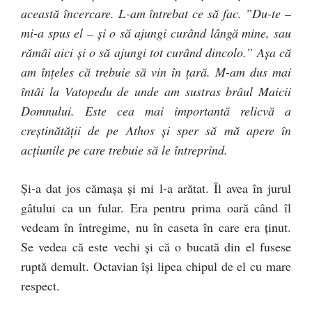
această încercare. L-am întrebat ce să fac. ”Du-te –
mi-a spus el – şi o să ajungi curând lângă mine, sau
rămâi aici şi o să ajungi tot curând dincolo.” Aşa că
am înţeles că trebuie să vin în ţară. M-am dus mai
întâi la Vatopedu de unde am sustras brâul Maicii
Domnului. Este cea mai importantă relicvă a
creştinătăţii de pe Athos şi sper să mă apere în
acţiunile pe care trebuie să le întreprind.
Şi-a dat jos cămaşa şi mi l-a arătat. Îl avea în jurul
gâtului ca un fular. Era pentru prima oară când îl
vedeam în întregime, nu în caseta în care era ţinut.
Se vedea că este vechi şi că o bucată din el fusese
ruptă demult. Octavian îşi lipea chipul de el cu mare
respect.