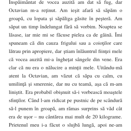
Înspăimântat de vocea auzită am dat să fug, dar
Octavian m-a reţinut. Am ieşit afară să săpăm o
groapă, cu lopata şi săpăliga găsite în peşteră. Am
săpat un timp îndelungat fără să vorbim. Noaptea se
lăsase, iar mie mi se făcuse pielea ca de găină. Îmi
spuneam că din cauza frigului sau a coioţilor care
lătrau prin apropiere, dar ştiam înlăuntrul fiinţei mele
că vocea auzită mi-a îngheţat sângele din vene. Era
clar că nu era o nălucire a minţii mele. Uitându-mă
atent la Octavian, am văzut că săpa cu calm, cu
umilinţă şi smerenie, dar nu cu teamă, aşa că m-am
liniştit. Era probabil obişnuit să-i vorbească moaştele
sfinţilor. Când l-am ridicat pe pustnic de pe scândură
să-l punem în groapă, am rămas surprins să văd cât
era de uşor – nu cântărea mai mult de 20 kilograme.
Prietenul meu i-a făcut o slujbă lungă, apoi ne-am