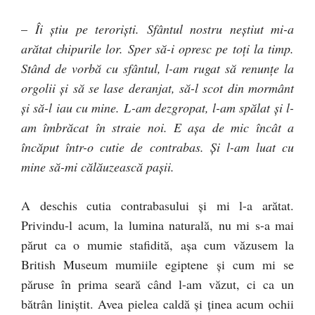
–
Îi ştiu pe terorişti. Sfântul nostru neştiut mi-a
arătat chipurile lor. Sper să-i opresc pe toţi la timp.
Stând de vorbă cu sfântul, l-am rugat să renunţe la
orgolii şi să se lase deranjat, să-l scot din mormânt
şi să-l iau cu mine. L-am dezgropat, l-am spălat şi l-
am îmbrăcat în straie noi. E aşa de mic încât a
încăput într-o cutie de contrabas. Şi l-am luat cu
mine să-mi călăuzească paşii.
A deschis cutia contrabasului şi mi l-a arătat.
Privindu-l acum, la lumina naturală, nu mi s-a mai
părut ca o mumie stafidită, aşa cum văzusem la
British Museum mumiile egiptene şi cum mi se
păruse în prima seară când l-am văzut, ci ca un
bătrân liniştit. Avea pielea caldă şi ţinea acum ochii