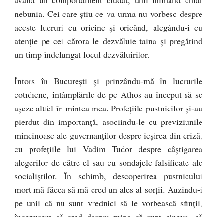
având un comportament ciudat, unii mimând chiar
nebunia. Cei care ştiu ce va urma nu vorbesc despre
aceste lucruri cu oricine şi oricând, alegându-i cu
atenţie pe cei cărora le dezvăluie taina şi pregătind
un timp îndelungat locul dezvăluirilor.
Întors în Bucureşti şi prinzându-mă în lucrurile
cotidiene, întâmplările de pe Athos au început să se
aşeze altfel în mintea mea. Profeţiile pustnicilor şi-au
pierdut din importanţă, asociindu-le cu previziunile
mincinoase ale guvernanţilor despre ieşirea din criză,
cu profeţiile lui Vadim Tudor despre câştigarea
alegerilor de către el sau cu sondajele falsificate ale
socialiştilor. În schimb, descoperirea pustnicului
mort mă făcea să mă cred un ales al sorţii. Auzindu-i
pe unii că nu sunt vrednici să le vorbească sfinţii,
începusem să cred despre mine că sunt cineva, că