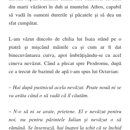
din marii văzători în duh ai muntelui Athos, capabil
să vadă în oameni durerile şi păcatele şi să dea un
sfat cumpătat.
L-am văzut dincolo de chilia lui Isaia stând pe o
piatră şi mişcând mâinile ca şi cum ar fi dat
binecuvântarea cuiva, apoi îmbrăţişându-se cu acel
cineva nevăzut. Când a plecat spre Prodromu, după
ce a trecut de bazinul de apă i-am spus lui Octavian:
–
Hai după pustnicul acela nevăzut. Poate nouă ni se
va arăta când o să vadă că îl căutăm.
–
N-o să ni se arate, prietene. El e nevăzut pentru
noi, nu pentru părintele Iulian şi nevăzut o să
rămână. Se înserează, hai înapoi la schit că se închid