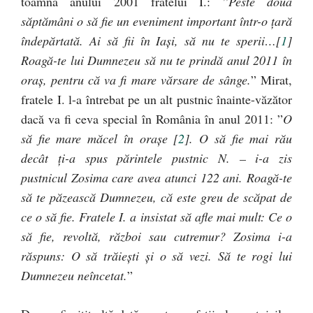
toamna anului 2001 fratelui I.: ”
Peste două
săptămâni o să fie un eveniment important într-o ţară
îndepărtată. Ai să fii în Iaşi, să nu te sperii…[
1
]
Roagă-te lui Dumnezeu să nu te prindă anul 2011 în
oraş, pentru că va fi mare vărsare de sânge.
” Mirat,
fratele I. l-a întrebat pe un alt pustnic înainte-văzător
dacă va fi ceva special în România în anul 2011: ”
O
să fie mare măcel în oraşe [
2
]. O să fie mai rău
decât ţi-a spus părintele pustnic N. – i-a zis
pustnicul Zosima care avea atunci 122 ani. Roagă-te
să te păzească Dumnezeu, că este greu de scăpat de
ce o să fie. Fratele I. a insistat să afle mai mult: Ce o
să fie, revoltă, război sau cutremur? Zosima i-a
răspuns: O să trăieşti şi o să vezi. Să te rogi lui
Dumnezeu neîncetat.
”