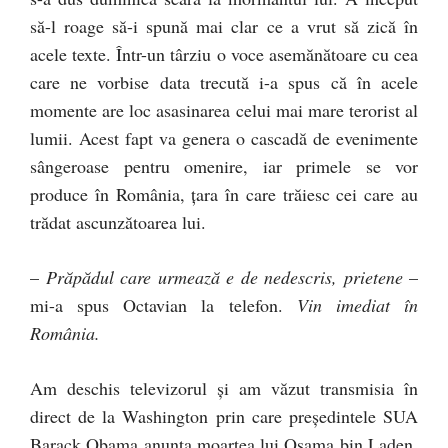
să-l roage să-i spună mai clar ce a vrut să zică în
acele texte. Într-un târziu o voce asemănătoare cu cea
care ne vorbise data trecută i-a spus că în acele
momente are loc asasinarea celui mai mare terorist al
lumii. Acest fapt va genera o cascadă de evenimente
sângeroase pentru omenire, iar primele se vor
produce în România, ţara în care trăiesc cei care au
trădat ascunzătoarea lui.
–
Prăpădul care urmează e de nedescris, prietene
–
mi-a spus Octavian la telefon.
Vin imediat în
România.
Am deschis televizorul şi am văzut transmisia în
direct de la Washington prin care preşedintele SUA
Barack Obama anunţa moartea lui Osama bin Laden.