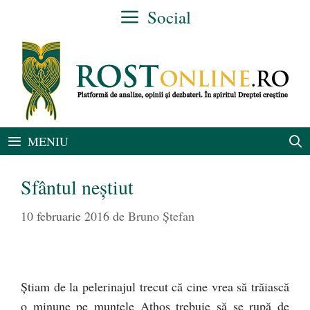
Sari
Social
la
conținut
MENIU
Sfântul neştiut
10 februarie 2016
de
Bruno Ștefan
Ştiam de la pelerinajul trecut că cine vrea să trăiască
o minune pe muntele Athos trebuie să se rupă de