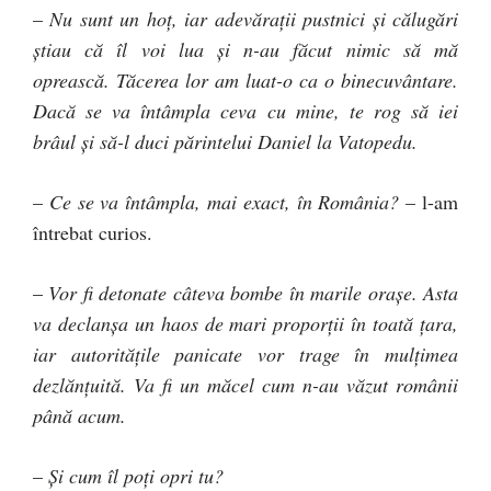
–
Nu sunt un hoţ, iar adevăraţii pustnici şi călugări
ştiau că îl voi lua şi n-au făcut nimic să mă
oprească. Tăcerea lor am luat-o ca o binecuvântare.
Dacă se va întâmpla ceva cu mine, te rog să iei
brâul şi să-l duci părintelui Daniel la Vatopedu.
–
Ce se va întâmpla, mai exact, în România?
– l-am
întrebat curios.
–
Vor fi detonate câteva bombe în marile oraşe. Asta
va declanşa un haos de mari proporţii în toată ţara,
iar autorităţile panicate vor trage în mulţimea
dezlănţuită. Va fi un măcel cum n-au văzut românii
până acum.
–
Şi cum îl poţi opri tu?