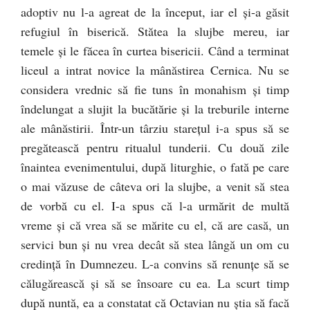
adoptiv nu l-a agreat de la început, iar el şi-a găsit
refugiul în biserică. Stătea la slujbe mereu, iar
temele şi le făcea în curtea bisericii. Când a terminat
liceul a intrat novice la mânăstirea Cernica. Nu se
considera vrednic să fie tuns în monahism şi timp
îndelungat a slujit la bucătărie şi la treburile interne
ale mânăstirii. Într-un târziu stareţul i-a spus să se
pregătească pentru ritualul tunderii. Cu două zile
înaintea evenimentului, după liturghie, o fată pe care
o mai văzuse de câteva ori la slujbe, a venit să stea
de vorbă cu el. I-a spus că l-a urmărit de multă
vreme şi că vrea să se mărite cu el, că are casă, un
servici bun şi nu vrea decât să stea lângă un om cu
credinţă în Dumnezeu. L-a convins să renunţe să se
călugărească şi să se însoare cu ea. La scurt timp
după nuntă, ea a constatat că Octavian nu ştia să facă