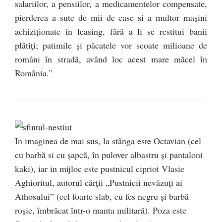
salariilor, a pensiilor, a medicamentelor compensate,
pierderea a sute de mii de case si a multor maşini
achiziţionate în leasing, fără a li se restitui banii
plătiţi; patimile şi păcatele vor scoate milioane de
români în stradă, având loc acest mare măcel în
România.”
In imaginea de mai sus, la stânga este Octavian (cel
cu barbă si cu şapcă, în pulover albastru şi pantaloni
kaki), iar in mijloc este pustnicul cipriot Vlasie
Aghioritul, autorul cărţii „Pustnicii nevăzuţi ai
Athosului” (cel foarte slab, cu fes negru şi barbă
roşie, îmbrăcat într-o manta militară). Poza este