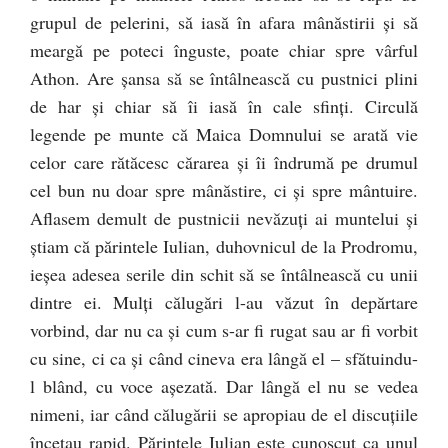
grupul de pelerini, să iasă în afara mânăstirii şi să
meargă pe poteci înguste, poate chiar spre vârful
Athon. Are şansa să se întâlnească cu pustnici plini
de har şi chiar să îi iasă în cale sfinţi. Circulă
legende pe munte că Maica Domnului se arată vie
celor care rătăcesc cărarea şi îi îndrumă pe drumul
cel bun nu doar spre mânăstire, ci şi spre mântuire.
Aflasem demult de pustnicii nevăzuţi ai muntelui şi
ştiam că părintele Iulian, duhovnicul de la Prodromu,
ieşea adesea serile din schit să se întâlnească cu unii
dintre ei. Mulţi călugări l-au văzut în depărtare
vorbind, dar nu ca şi cum s-ar fi rugat sau ar fi vorbit
cu sine, ci ca şi când cineva era lângă el – sfătuindu-
l blând, cu voce aşezată. Dar lângă el nu se vedea
nimeni, iar când călugării se apropiau de el discuţiile
încetau rapid. Părintele Iulian este cunoscut ca unul