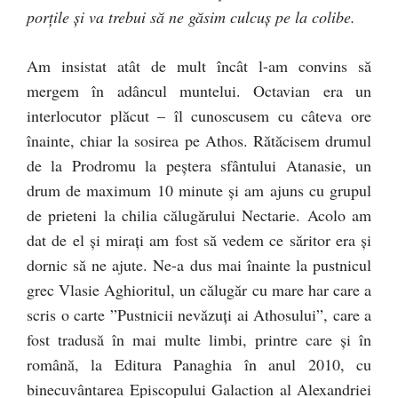
porţile şi va trebui să ne găsim culcuş pe la colibe.
Am insistat atât de mult încât l-am convins să
mergem în adâncul muntelui. Octavian era un
interlocutor plăcut – îl cunoscusem cu câteva ore
înainte, chiar la sosirea pe Athos. Rătăcisem drumul
de la Prodromu la peştera sfântului Atanasie, un
drum de maximum 10 minute şi am ajuns cu grupul
de prieteni la chilia călugărului Nectarie. Acolo am
dat de el şi miraţi am fost să vedem ce săritor era şi
dornic să ne ajute. Ne-a dus mai înainte la pustnicul
grec Vlasie Aghioritul, un călugăr cu mare har care a
scris o carte ”Pustnicii nevăzuţi ai Athosului”, care a
fost tradusă în mai multe limbi, printre care şi în
română, la Editura Panaghia în anul 2010, cu
binecuvântarea Episcopului Galaction al Alexandriei