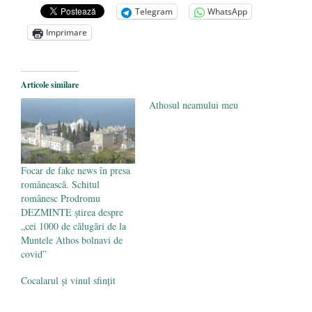
La un curs
- 9 octombrie 2016
Telegram
WhatsApp
Athosul neamului meu
- 26 mai 2016
Imprimare
Articole similare
Athosul neamului meu
Focar de fake news în presa
românească. Schitul
românesc Prodromu
DEZMINTE știrea despre
„cei 1000 de călugări de la
Muntele Athos bolnavi de
covid”
Cocalarul și vinul sfințit