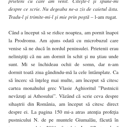
prieteni cu care am venit. Citeşte-l şi spune-mi
despre ce scrie. Nu degeaba ne-a zis de caietul ăsta.
Tradu-l şi trimite-mi-l şi mie prin poştă
– l-am rugat.
Când a început să se ridice noaptea, am pornit înapoi
la Prodromu. Am ajuns odată cu microbuzul care
venise să ne ducă în nordul peninsulei. Prietenii erau
neliniştiţi că nu am dormit în schit şi nu ştiau unde
sunt. Mi se închideau ochii de somn, dar n-am
dormit toată ziua gândindu-mă la cele întâmplate. Ca
să încerc să înţeleg mai multe, am început să citesc
cartea monahului grec Vlasie Aghioritul ”Pustnicii
nevăzuţi ai Athosului”. Văzând că scrie ceva despre
sihaştrii din România, am început să citesc direct
despre ei. La pagina 150 mi-a atras atenţia profeţia
pustnicului N. de pe muntele Giumalău, făcută în