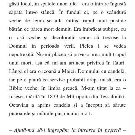
găsit locul, în spatele unor tufe – era o intrare îngustă
săpată într-o stâncă. În fundul ei, pe o scândură
veche de lemn se afla întins trupul unui pustnic
bătrân ce părea mort demult. Era îmbrăcat subţire, cu
o rasă veche şi decolorată, semn că trecuse la
Domnul în perioada verii. Pielea i se vedea
neputrezită. Nu-mi plăcea să privesc prea mult trupul
unui mort, aşa că mi-am aruncat privirea în lături.
Lângă el era o icoană a Maicii Domnului cu candelă,
iar pe o piatră ce servise probabil drept masă, era o
Biblie veche, în limba greacă. M-am uitat la ea –
fusese tipărită în 1839 de Mitropolia din Tessaloniki.
Octavian a aprins candela şi a început să sărute
picioarele şi mâinile pustnicului mort.
–
Ajută-mă să-l îngropăm la intrarea în peşteră
–