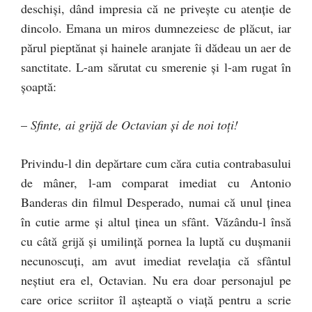
deschişi, dând impresia că ne priveşte cu atenţie de
dincolo. Emana un miros dumnezeiesc de plăcut, iar
părul pieptănat şi hainele aranjate îi dădeau un aer de
sanctitate. L-am sărutat cu smerenie şi l-am rugat în
şoaptă:
–
Sfinte, ai grijă de Octavian şi de noi toţi!
Privindu-l din depărtare cum căra cutia contrabasului
de mâner, l-am comparat imediat cu Antonio
Banderas din filmul Desperado, numai că unul ţinea
în cutie arme şi altul ţinea un sfânt. Văzându-l însă
cu câtă grijă şi umilinţă pornea la luptă cu duşmanii
necunoscuţi, am avut imediat revelaţia că sfântul
neştiut era el, Octavian. Nu era doar personajul pe
care orice scriitor îl aşteaptă o viaţă pentru a scrie