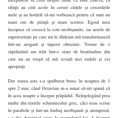
sfinţii au citit acolo în ceruri cărţile şi cercetările
mele şi au hotărât să-mi vorbească pentru că sunt un
mare om de ştiinţă şi mare scriitor. Egoul meu
începuse să crească la cote neobişnuite, iar aerele de
superioritate pe care mi le dădeam mă transformaseră
într-un arogant şi tupeist obraznic. Vreme de o
săptămână am trăit într-o stare de beatitudine din
care nu au reuşit să mă scoată nici rudele şi cei
apropiaţi.
Dar starea asta s-a spulberat brusc în noaptea de 1
spre 2 mai, când Octavian m-a sunat să-mi spună că
în acea noapte a început prăpădul. Neînţelegând prea
multe din textele schimnicului grec, căci erau scrise
în parabole şi într-un limbaj neobişnuit şi atemporal,
s-a dus duminică seara la mormântul lui. A început