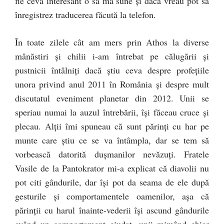
fie ceva interesant o să mă sune şi dacă vreau pot să
înregistrez traducerea făcută la telefon.
În toate zilele cât am mers prin Athos la diverse
mânăstiri şi chilii i-am întrebat pe călugării şi
pustnicii întâlniţi dacă ştiu ceva despre profeţiile
unora privind anul 2011 în România şi despre mult
discutatul eveniment planetar din 2012. Unii se
speriau numai la auzul întrebării, îşi făceau cruce şi
plecau. Alţii îmi spuneau că sunt părinţi cu har pe
munte care ştiu ce se va întâmpla, dar se tem să
vorbească datorită duşmanilor nevăzuţi. Fratele
Vasile de la Pantokrator mi-a explicat că diavolii nu
pot citi gândurile, dar îşi pot da seama de ele după
gesturile şi comportamentele oamenilor, aşa că
părinţii cu harul înainte-vederii îşi ascund gândurile