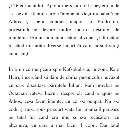
şi Teleormanului. Apoi a mers cu noi la peştera unde
s-a nevoit sfântul care a întemeiat viaţa monahală pe
Athos şi ne-a condus înapoi la Prodromu,
povestindu-ne despre multe lucruri neştiute ale
muntelui. Era un bun cunoscător al zonei şi din când
în când îmi arăta diverse locuri în care au stat sfinţi
cunoscuţi.
În timp ce mergeam spre Kafsokalivia, în zona Kato
Hairi, încercând să dăm de chilia pustnicului nevăzut
cu care discutase părintele Iulian, l-am întrebat pe
Octavian câteva lucruri despre el: când a ajuns pe
Athos, ce-a făcut înainte, cu ce s-a ocupat. Nu s-a
codit şi mi-a spus pe scurt viaţa lui: mama îl părăsise
pe tatăl lui când era mic şi s-a recăsătorit cu
altcineva, cu care a mai făcut 4 copii. Dar tatăl