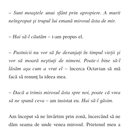
–
Sunt moaştele unui sfânt prin apropiere. A murit
neîngropat şi trupul lui emană mirosul ăsta de mir.
–
Hai să-l căutăm
– i-am propus el.
–
Pustnicii nu vor să fie deranjaţi în timpul vieţii şi
vor să moară neştiuţi de nimeni. Poate-i bine să-l
lăsăm aşa cum a vrut el
– încerca Octavian să mă
facă să renunţ la ideea mea.
–
Dacă a trimis mirosul ăsta spre noi, poate că vrea
să ne spună ceva
– am insistat eu.
Hai să-l găsim.
Am început să ne învârtim prin zonă, încercând să ne
dăm seama de unde venea mirosul. Prietenul meu a