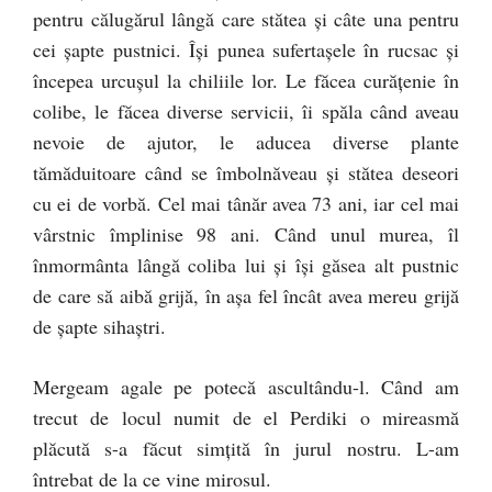
pentru călugărul lângă care stătea şi câte una pentru
cei şapte pustnici. Îşi punea sufertaşele în rucsac şi
începea urcuşul la chiliile lor. Le făcea curăţenie în
colibe, le făcea diverse servicii, îi spăla când aveau
nevoie de ajutor, le aducea diverse plante
tămăduitoare când se îmbolnăveau şi stătea deseori
cu ei de vorbă. Cel mai tânăr avea 73 ani, iar cel mai
vârstnic împlinise 98 ani. Când unul murea, îl
înmormânta lângă coliba lui şi îşi găsea alt pustnic
de care să aibă grijă, în aşa fel încât avea mereu grijă
de şapte sihaştri.
Mergeam agale pe potecă ascultându-l. Când am
trecut de locul numit de el Perdiki o mireasmă
plăcută s-a făcut simţită în jurul nostru. L-am
întrebat de la ce vine mirosul.