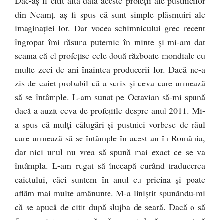
Dac-aş fi citit altă dată aceste profeţii ale pustnicilor
din Neamţ, aş fi spus că sunt simple plăsmuiri ale
imaginaţiei lor. Dar vocea schimnicului grec recent
îngropat îmi răsuna puternic în minte şi mi-am dat
seama că el profeţise cele două războaie mondiale cu
multe zeci de ani înaintea producerii lor. Dacă ne-a
zis de caiet probabil că a scris şi ceva care urmează
să se întâmple. L-am sunat pe Octavian să-mi spună
dacă a auzit ceva de profeţiile despre anul 2011. Mi-
a spus că mulţi călugări şi pustnici vorbesc de răul
care urmează să se întâmple în acest an în România,
dar nici unul nu vrea să spună mai exact ce se va
întâmpla. L-am rugat să înceapă curând traducerea
caietului, căci suntem în anul cu pricina şi poate
aflăm mai multe amănunte. M-a liniştit spunându-mi
că se apucă de citit după slujba de seară. Dacă o să