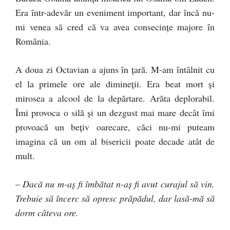
Era într-adevăr un eveniment important, dar încă nu-
mi venea să cred că va avea consecinţe majore în
România.
A doua zi Octavian a ajuns în ţară. M-am întâlnit cu
el la primele ore ale dimineţii. Era beat mort şi
mirosea a alcool de la depărtare. Arăta deplorabil.
Îmi provoca o silă şi un dezgust mai mare decât îmi
provoacă un beţiv oarecare, căci nu-mi puteam
imagina că un om al bisericii poate decade atât de
mult.
–
Dacă nu m-aş fi îmbătat n-aş fi avut curajul să vin.
Trebuie să încerc să opresc prăpădul, dar lasă-mă să
dorm câteva ore.