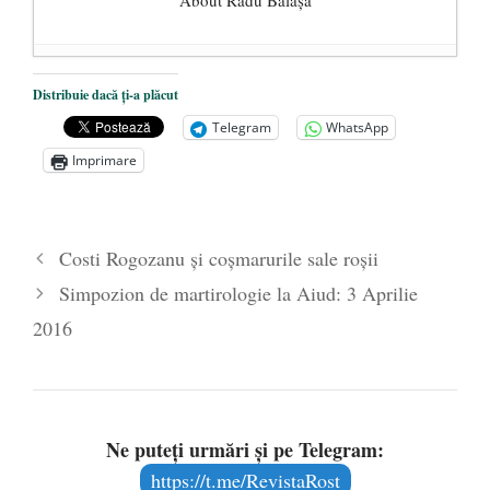
About Radu Bălaşa
Șase măsuri pentru primenirea clasei
Distribuie dacă ți-a plăcut
politice românești
- 10 noiembrie 2020
Telegram
WhatsApp
Într-o țară în care se fură miliarde de euro,
Imprimare
memoria rezistenței anticomuniste este
considerată prea scumpă
- 4 iunie 2020
Libertatea cetățeanului vs. ”educația
Costi Rogozanu şi coşmarurile sale roşii
sexuală” și obligativitatea vaccinării
- 3
Simpozion de martirologie la Aiud: 3 Aprilie
iunie 2020
2016
Ne puteți urmări și pe Telegram:
https://t.me/RevistaRost