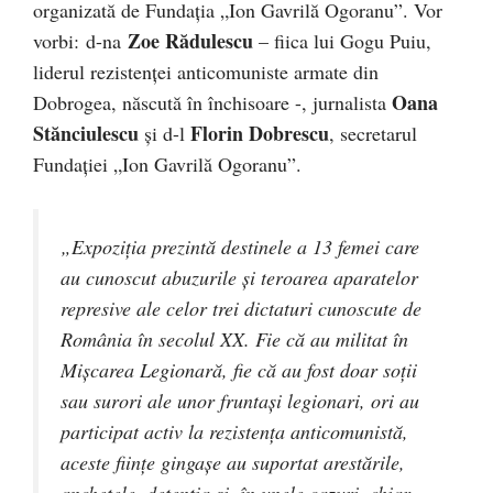
organizată de Fundaţia „Ion Gavrilă Ogoranu”. Vor
Zoe Rădulescu
vorbi: d-na
– fiica lui Gogu Puiu,
liderul rezistenţei anticomuniste armate din
Oana
Dobrogea, născută în închisoare -, jurnalista
Stănciulescu
Florin Dobrescu
şi d-l
, secretarul
Fundaţiei „Ion Gavrilă Ogoranu”.
„Expoziţia prezintă destinele a 13 femei care
au cunoscut abuzurile şi teroarea aparatelor
represive ale celor trei dictaturi cunoscute de
România în secolul XX. Fie că au militat în
Mişcarea Legionară, fie că au fost doar soţii
sau surori ale unor fruntaşi legionari, ori au
participat activ la rezistenţa anticomunistă,
aceste fiinţe gingaşe au suportat arestările,