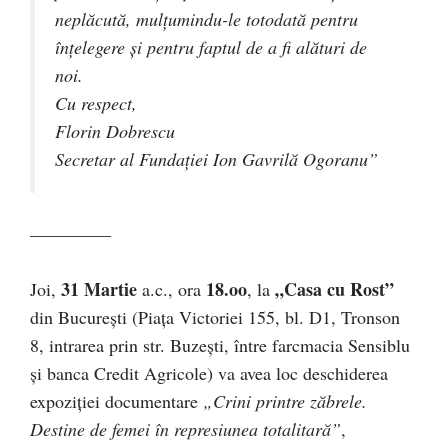
neplăcută, mulţumindu-le totodată pentru
înţelegere şi pentru faptul de a fi alături de
noi.
Cu respect,
Florin Dobrescu
Secretar al Fundaţiei Ion Gavrilă Ogoranu”
–––––––––
31 Martie
18.oo
„Casa cu Rost”
Joi,
a.c., ora
, la
din Bucureşti (Piaţa Victoriei 155, bl. D1, Tronson
8, intrarea prin str. Buzeşti, între farcmacia Sensiblu
şi banca Credit Agricole) va avea loc deschiderea
expoziţiei documentare
„Crini printre zăbrele.
Destine de femei în represiunea totalitară”
,