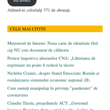
Mă abonez
Alătură-te celorlalți 371 de abonați.
CELE MAI CITITE
Ministerul de Interne: Noua carte de identitate fără
cip NU este document de călătorie
Protest împotriva abuzurilor CNA: „Libertatea de
exprimare nu poate fi redusă la tăcere
Nichifor Crainic, despre Statul Etnocratic Român şi
românizarea sistemului economic naţional (II)
Cum sunteți manipulați în privința ”pandemiei” de
coronavirus
Claudiu Târziu, președintele ACT: „Guvernul
împinge România dintr-o criză în alta. Astăzi, în