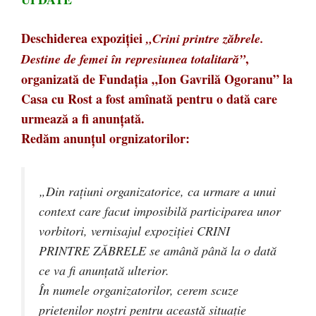
Deschiderea expoziţiei
„Crini printre zăbrele.
,
Destine de femei în represiunea totalitară”
organizată de Fundaţia „Ion Gavrilă Ogoranu” la
Casa cu Rost a fost amînată pentru o dată care
urmează a fi anunţată.
Redăm anunţul orgnizatorilor:
„Din raţiuni organizatorice, ca urmare a unui
context care facut imposibilă participarea unor
vorbitori, vernisajul expoziţiei CRINI
PRINTRE ZĂBRELE se amână până la o dată
ce va fi anunţată ulterior.
În numele organ
izatorilor, cerem scuze
prietenilor noştri pentru această situaţie