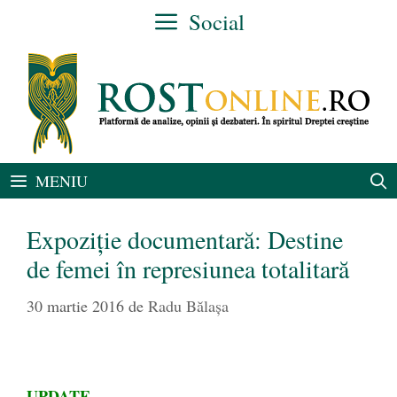
Sari
Social
la
conținut
MENIU
Expoziţie documentară: Destine
de femei în represiunea totalitară
30 martie 2016
de
Radu Bălaşa
UPDATE