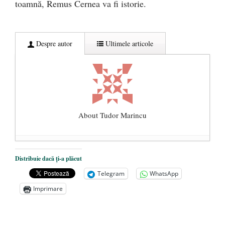
toamnă, Remus Cernea va fi istorie.
Despre autor
Ultimele articole
About Tudor Marincu
De ce propaganda LGBT nu-și are locul în
Distribuie dacă ți-a plăcut
unitățile de învățământ
- 17 iunie 2020
Telegram
WhatsApp
Anarhia din SUA e opera stângii radicale
-
Imprimare
2 iunie 2020
Pe zi ce trece mă conving că mass media
are prea puțin a face cu informarea
- 30