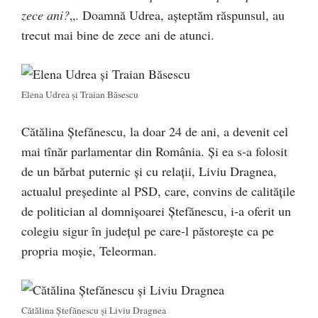
zece ani?
„. Doamnă Udrea, așteptăm răspunsul, au
trecut mai bine de zece ani de atunci.
Elena Udrea și Traian Băsescu
Cătălina Ștefănescu, la doar 24 de ani, a devenit cel
mai tînăr parlamentar din România. Și ea s-a folosit
de un bărbat puternic și cu relații, Liviu Dragnea,
actualul președinte al PSD, care, convins de calitățile
de politician al domnișoarei Ștefănescu, i-a oferit un
colegiu sigur în județul pe care-l păstorește ca pe
propria moșie, Teleorman.
Cătălina Ștefănescu și Liviu Dragnea