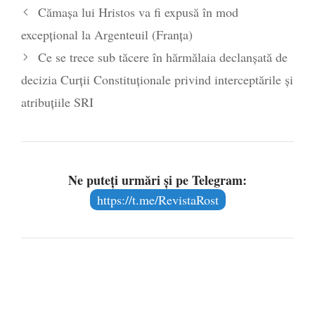
Cămașa lui Hristos va fi expusă în mod
mai 2020
excepțional la Argenteuil (Franța)
Ce se trece sub tăcere în hărmălaia declanșată de
decizia Curții Constituționale privind interceptările și
atribuțiile SRI
Ne puteți urmări și pe Telegram:
https://t.me/RevistaRost