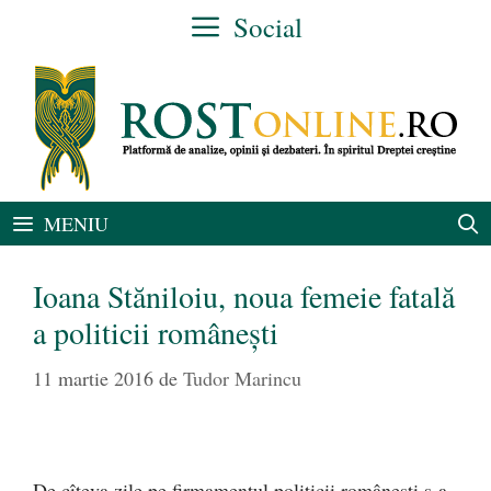
Sari
Social
la
conținut
MENIU
Ioana Stăniloiu, noua femeie fatală
a politicii românești
11 martie 2016
de
Tudor Marincu
De cîteva zile pe firmamentul politicii românești s-a