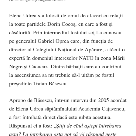
Elena Udrea s-a folosit de omul de afaceri cu relații
la toate partidele Dorin Cocoș, cu care a fost și
căsătorită. Prin intermediul fostului soț l-a cunoscut
pe generalul Gabriel Oprea care, din funcția de
director al Colegiului Național de Apărare, a făcut-o
expertă în domeniul intereselor NATO în zona Mării
Negre și Cacucaz. Dintre bărbații care au contribuit
la ascensiunea sa nu trebuie să-l uităm pe fostul
președinte Traian Băsescu.
Apropo de Băsescu, într-un interviu din 2005 acordat
de Elena Udrea săptămînalului Academia Cațavencu,
a fost întrebată direct dacă este iubita acestuia.
Răspunsul ei a fost: „Ș
tiți de cînd aştept întrebarea
asta? La întrebarea asta pot să vă răspund peste