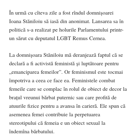
În urmă cu cîteva zile a fost rîndul domnișoarei
Ioana Stăniloiu să iasă din anonimat. Lansarea sa în
politică s-a realizat pe holurile Parlamentului printr-
un sărut cu deputatul LGBT Remus Cernea.
La domnișoara Stăniloiu mă deranjează faptul că se
declară a fi activistă feministă și luptătoare pentru
„emanciparea femeilor”. Or feminismul este tocmai
împotriva a ceea ce face ea. Feministele combat
femeile care se complac în rolul de obiect de decor la
brațul vreunui bărbat puternic sau care profită de
atuurile fizice pentru a avansa în carieră. Ele spun că
asemenea femei contribuie la perpetuarea
stereotipului că femeia e un obiect sexual la
îndemîna bărbatului.