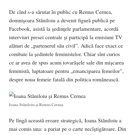
De cînd s-a sărutat în public cu Remus Cernea,
domnișoara Stăniloiu a devenit figură publică pe
Facebook, asistă la ședințele parlamentare, acordă
interviuri presei centrale și participă la emisiuni TV
alături de „partenerul său civil”. Adică face exact ce
combate la ședintele feministelor. Chiar sînt curios
ce ar avea de spus acum tovarășele sale din mișcarea
feministă, luptatoare pentru „emanciparea femeilor”,
despre noua femeie fatală din politica românească.
Ioana Stăniloiu și Remus Cernea
Pe lîngă această eroare strategică, Ioana Stăniloiu a
mai comis una: a pariat pe o carte necîștigătoare. Din