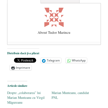
About Tudor Marincu
De ce propaganda LGBT nu-și are locul în
Distribuie dacă ți-a plăcut
unitățile de învățământ
- 17 iunie 2020
Telegram
WhatsApp
Anarhia din SUA e opera stângii radicale
-
Imprimare
2 iunie 2020
Pe zi ce trece mă conving că mass media
are prea puțin a face cu informarea
- 30
Articole similare
mai 2020
Despre „colaborarea” lui
Marian Munteanu, candidat
Marian Munteanu cu Virgil
PNL
Măgureanu