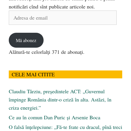
notificări cînd sînt publicate articole noi.
Adresa
de
email
Mă abonez
Alătură-te celorlalți 371 de abonați.
CELE MAI CITITE
Claudiu Târziu, președintele ACT: „Guvernul
împinge România dintr-o criză în alta. Astăzi, în
criza energiei.”
Ce au în comun Dan Puric şi Arsenie Boca
O falsă înțelepciune: „Fă-te frate cu dracul, pînă treci