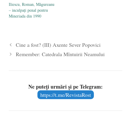
Iliescu, Roman, Măgureanu
– inculpați penal pentru
Mineriada din 1990
Cine a fost? (III) Axente Sever Popovici
Remember: Catedrala Mîntuirii Neamului
Ne puteți urmări și pe Telegram:
https://t.me/RevistaRost