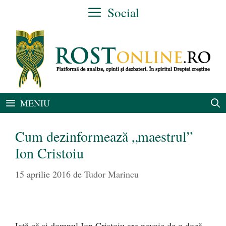
Sari
Social
la
conținut
MENIU
Cum dezinformează „maestrul”
Ion Cristoiu
15 aprilie 2016
de
Tudor Marincu
Iată că și domnul Ion Cristoiu are nevoie de o doză