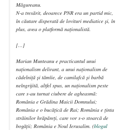
Măgureanu.
N-a tresărit, deoarece PNR era un partid mic,
în căutare disperată de lovituri mediatice şi, în
plus, avea o platformă naţionalistă.
[…]
Marian Munteanu e practicantul unui
naţionalism delirant, a unui naționalism de
cădelniță și tămîie, de camilafcă și barbă
neîngrijită, altfel spus, un naționalism peste
care s-au turnat ciubere de agheasmă:
România e Grădina Maicii Domnului;
România e o bucățică de Rai; România e ținta
străinilor hrăpăreți, care vor s-o stoarcă de
bogății; România e Noul Ierusalim. (
blogul