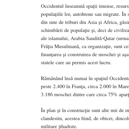
Occidentul înseamnă spaţii imense, resurse
populaţiile lor, autohtone sau migrate. În 
din sute de triburi din Asia şi Africa, găs
schimbării de populaţie şi, deci de civiliza
ale islamului, Arabia Saudită-Qatar (urmate 
Frăţia Musulmană, ca organizaţie, sunt cel
finanţarea şi construirea de moschei şi aşa
statele care au permis acest lucru.
Rămânând însă numai în spaţiul Occidenta
peste 2.400 în Franţa, circa 2.000 în Mar
3.186 moschei dintre care circa 75% apar
În plan şi în construcţie sunt alte mii d
clandestin, acestea fiind, de obicei, dincol
militare jihadiste.