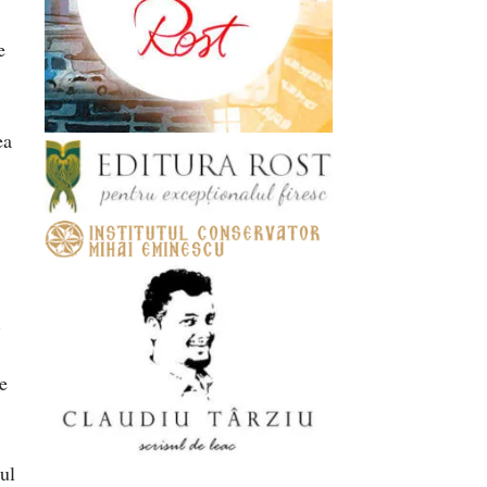
e
ea
.
se
mul