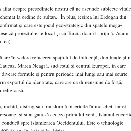
 aflat despre preşedintele nostru că ne ascunde subiecte vitale
 chemat la ordine de sultan. În plus, ieşirea lui Erdogan din
nfirmat şi care este jocul geo-strategic din spatele mega-
se că proiectul este local şi că Turcia doar îl sprijină. Acum
u ea).
 are în vedere refacerea spaţiului de influenţă, dominaţie şi î
n Caucaz, Marea Neagră, sud-estul şi centrul Europei, în care
 diverse formule şi pentru perioade mai lungi sau mai scurte.
n exportul de identitate, care are ca dimensiune de forţă,
 religioasă.
, închid, distrug sau transformă bisericile în moschei, iar ei
ersoane, şi sunt gata să cedeze primului venit, islamul cucerit
ă-l conducă spre islamizarea Occidentului. Este o tehnologie
400 de ani în Asia şi în Africa.