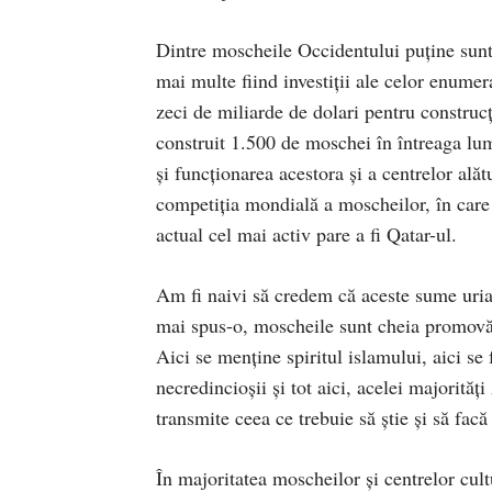
Dintre moscheile Occidentului puţine sunt c
mai multe fiind investiţii ale celor enumera
zeci de miliarde de dolari pentru constru
construit 1.500 de moschei în întreaga lum
şi funcţionarea acestora şi a centrelor alăt
competiţia mondială a moscheilor, în care
actual cel mai activ pare a fi Qatar-ul.
Am fi naivi să credem că aceste sume uria
mai spus-o, moscheile sunt cheia promovări
Aici se menţine spiritul islamului, aici se
necredincioşii şi tot aici, acelei majorităţ
transmite ceea ce trebuie să ştie şi să facă
În majoritatea moscheilor şi centrelor cult