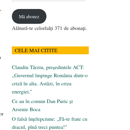
email
,
Mă abonez
Alătură-te celorlalți 371 de abonați.
CELE MAI CITITE
n
Claudiu Târziu, președintele ACT:
„Guvernul împinge România dintr-o
criză în alta. Astăzi, în criza
energiei.”
Ce au în comun Dan Puric şi
Arsenie Boca
or
O falsă înțelepciune: „Fă-te frate cu
dracul, pînă treci puntea!”