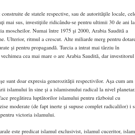
onstruite de statele respective, sau de autorităţile locale, cel
ţi mai sus, investiţiile ridicându-se pentru ultimii 30 de ani la
cţia moscheilor. Numai între 1975 şi 2000, Arabia Saudită a
e. Ulterior, ritmul a crescut. Alte miliarde merg pentru dotar
urate şi pentru propagandă. Turcia a intrat mai târziu în
 vechimea cea mai mare o are Arabia Saudită, dar investitorul
şe sunt doar expresia generozităţii respectivilor. Aşa cum am
i islamului în sine şi a islamismului radical la nivel planetar
 face pregătirea luptătorilor islamului pentru războiul cu
i zise moderate (de fapt inerte şi supuse complet radicalilor) i 
 pentru victoria islamului.
urale este predicat islamul exclusivist, islamul cuceritor, isla