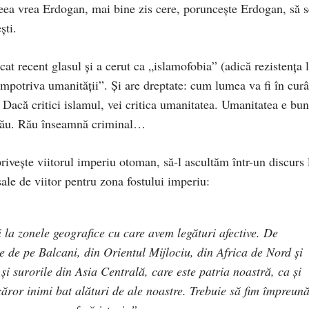
ea vrea Erdogan, mai bine zis cere, porunceşte Erdogan, să s
şti.
icat recent glasul şi a cerut ca „islamofobia” (adică rezistenţa 
 împotriva umanităţii”. Şi are dreptate: cum lumea va fi în cur
. Dacă critici islamul, vei critica umanitatea. Umanitatea e bu
, rău. Rău înseamnă criminal…
priveşte viitorul imperiu otoman, să-l ascultăm într-un discurs 
ale de viitor pentru zona fostului imperiu:
 la zonele geografice cu care avem legături afective. De
e de pe Balcani, din Orientul Mijlociu, din Africa de Nord şi
şi surorile din Asia Centrală, care este patria noastră, ca şi
căror inimi bat alături de ale noastre. Trebuie să fim împreun