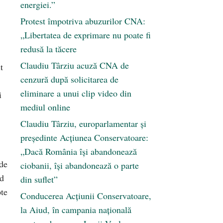
energiei.”
Protest împotriva abuzurilor CNA:
„Libertatea de exprimare nu poate fi
redusă la tăcere
Claudiu Târziu acuză CNA de
t
cenzură după solicitarea de
eliminare a unui clip video din
i
mediul online
Claudiu Târziu, europarlamentar și
președinte Acțiunea Conservatoare:
„Dacă România își abandonează
 de
ciobanii, își abandonează o parte
nd
din suflet”
pte
Conducerea Acțiunii Conservatoare,
la Aiud, în campania națională