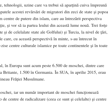
, tehnologii, uzine care va trebui să aparţină cuiva împreună
spatele acestei revărsări de migratori din zeci de state şi popoa
im centre de putere din islam, care au întrezărit perspectiva
ţie, şi vor să ia partea leului din această lume nouă. Trei forţe
şi de celelalate state ale Golfului) şi Turcia, la nivel de ţări,
e care, cu această perspectivă în minte, s-au întrecut în
-zise centre culturale islamice pe toate continentele şi în toate
l, în Europa sunt acum peste 6.500 de moschei, dintre care
ea Britanie, 1.500 în Germania. În SUA, în aprilie 2015, erau
ţineau Frăţiei Musulmane.
e moschei, iar un număr important de moschei funcţionează
o de centre de radicalizare (ceea ce sunt şi celelalte) şi centre