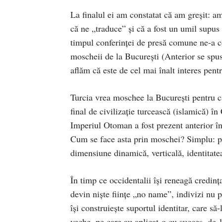
La finalul ei am constatat că am greşit: am
că ne „traduce” şi că a fost un umil supus
timpul conferinţei de presă comune ne-a co
moscheii de la Bucureşti (Anterior se spuse
aflăm că este de cel mai înalt interes pentr
Turcia vrea moschee la Bucureşti pentru că
final de civilizaţie turcească (islamică) î
Imperiul Otoman a fost prezent anterior în
Cum se face asta prin moschei? Simplu: pri
dimensiune dinamică, verticală, identitatea
În timp ce occidentalii îşi reneagă credinţa
devin nişte fiinţe „no name”, indivizi nu p
îşi construieşte suportul identitar, care s
veche, pe care au aplicat-o cu succes, de 1