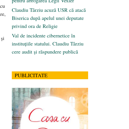
pentru abrogarea Legii Vexler
 cu
Claudiu Târziu acuză USR că atacă
re,
Biserica după apelul unei deputate
privind ora de Religie
Val de incidente cibernetice în
 şi
instituțiile statului. Claudiu Târziu
cere audit și răspundere publică
PUBLICITATE