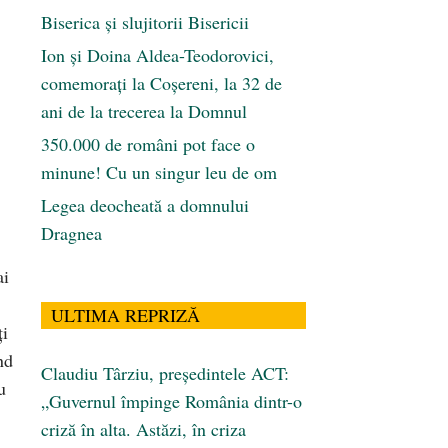
Biserica și slujitorii Bisericii
Ion și Doina Aldea-Teodorovici,
comemorați la Coșereni, la 32 de
ani de la trecerea la Domnul
350.000 de români pot face o
minune! Cu un singur leu de om
Legea deocheată a domnului
Dragnea
ai
ULTIMA REPRIZĂ
ţi
nd
Claudiu Târziu, președintele ACT:
u
„Guvernul împinge România dintr-o
criză în alta. Astăzi, în criza