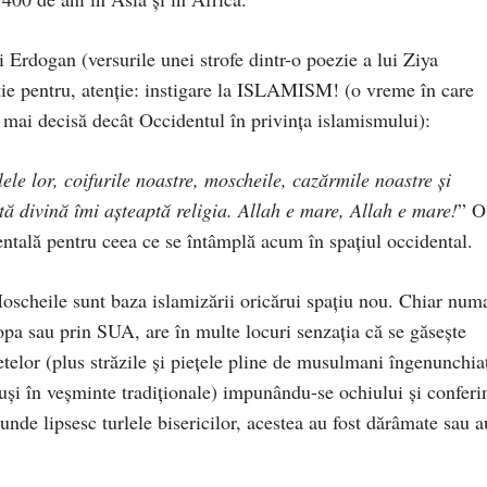
i Erdogan (versurile unei strofe dintr-o poezie a lui Ziya
ţie pentru, atenţie: instigare la ISLAMISM! (o vreme în care
i mai decisă decât Occidentul în privinţa islamismului):
ele lor, coifurile noastre, moscheile, cazărmile noastre și
ată divină îmi aşteaptă religia. Allah e mare, Allah e mare!
” O
ntală pentru ceea ce se întâmplă acum în spaţiul occidental.
oscheile sunt baza islamizării oricărui spaţiu nou. Chiar num
pa sau prin SUA, are în multe locuri senzaţia că se găseşte
etelor (plus străzile şi pieţele pline de musulmani îngenunchia
uşi în veşminte tradiţionale) impunându-se ochiului şi conferi
unde lipsesc turlele bisericilor, acestea au fost dărâmate sau a