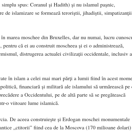
mai simplu spus: Coranul şi Hadith) şi nu islamul paşnic,
re de islamizare se formează teroriştii, jihadiştii, simpatizanţii
, în marea moschee din Bruxelles, dar nu numai, lucru cunosc
ţi, pentru că ei au construit moscheea şi ei o administrează,
emismul, distrugerea actualei civilizaţii occidentale, inclusiv a
rate în islam a celei mai mari părţi a lumii fiind în acest mom
 politică, financiară şi militară ale islamului să urmărească pe
 precădere a Occidentului, pe de altă parte să se pregătească
ntr-o viitoare lume islamică.
rcia. De aceea construieşte şi Erdogan moschei monumentale
antice „ctitorii” fiind cea de la Moscova (170 milioane dolari) 