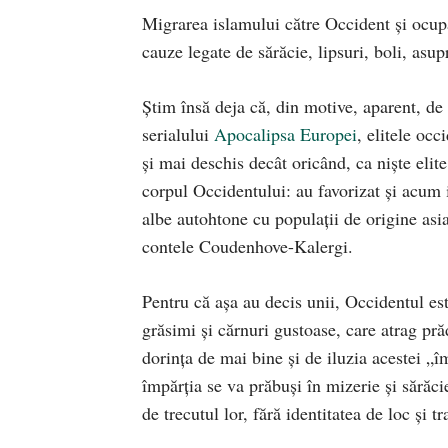
Migrarea islamului către Occident şi ocupar
cauze legate de sărăcie, lipsuri, boli, asu
Ştim însă deja că, din motive, aparent, de 
serialului
Apocalipsa Europei
, elitele oc
şi mai deschis decât oricând, ca nişte elite
corpul Occidentului: au favorizat şi acum 
albe autohtone cu populaţii de origine as
contele Coudenhove-Kalergi.
Pentru că aşa au decis unii, Occidentul es
grăsimi şi cărnuri gustoase, care atrag pră
dorinţa de mai bine şi de iluzia acestei „î
împărţia se va prăbuşi în mizerie şi sărăcie
de trecutul lor, fără identitatea de loc şi 