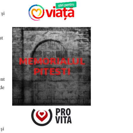
 şi
ut
ent
 de
şi