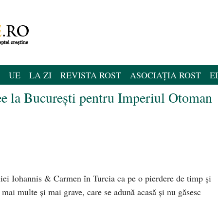
UE
LA ZI
REVISTA ROST
ASOCIAȚIA ROST
E
e la Bucureşti pentru Imperiul Otoman
iliei Iohannis & Carmen în Turcia ca pe o pierdere de timp şi
t mai multe și mai grave, care se adună acasă și nu găsesc