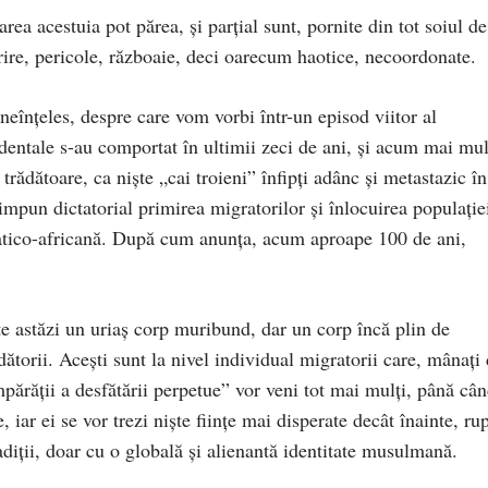
ea acestuia pot părea, şi parţial sunt, pornite din tot soiul de
prire, pericole, războaie, deci oarecum haotice, necoordonate.
neînţeles, despre care vom vorbi într-un episod viitor al
cidentale s-au comportat în ultimii zeci de ani, şi acum mai mul
 trădătoare, ca nişte „cai troieni” înfipţi adânc şi metastazic în
impun dictatorial primirea migratorilor şi înlocuirea populaţie
iatico-africană. După cum anunţa, acum aproape 100 de ani,
te astăzi un uriaş corp muribund, dar un corp încă plin de
dătorii. Aceşti sunt la nivel individual migratorii care, mânaţi
mpărăţii a desfătării perpetue” vor veni tot mai mulţi, până câ
, iar ei se vor trezi nişte fiinţe mai disperate decât înainte, ru
tradiţii, doar cu o globală şi alienantă identitate musulmană.