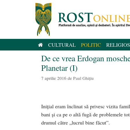
Sari
la
conținut
CULTURAL
POLITIC
RELIGIOS
De ce vrea Erdogan mosche
Planetar (I)
7 aprilie 2016
de
Paul Ghițiu
Iniţial eram înclinat să privesc vizita fam
bani și ca pe o altă fugă de problemele to
drumul către „lucrul bine făcut”.