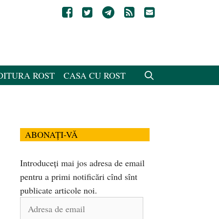
DITURA ROST
CASA CU ROST
ABONAȚI-VĂ
Introduceți mai jos adresa de email
pentru a primi notificări cînd sînt
publicate articole noi.
Adresa
de