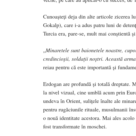
Cunoaşteţi deja din alte articole zicerea lu
Gokalp), care i-a adus patru luni de deten
Turcia era, pare-se, mult mai conştientă ş
„
Minaretele sunt baionetele noastre, cupol
credincioșii, soldații noștri. Această arm
reiau pentru că este importantă şi fundame
Erdogan are profundă şi totală dreptate. M
la nivel vizual, cine umblă acum prin Euro
undeva în Orient, suliţele înalte ale minar
pentru rugăciunile rituale, musulmanii îns
o nouă identitate acestora. Mai ales acolo 
fost transformate în moschei.