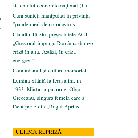
sistemului economic naţional (II)
Cum sunteți manipulați în privința
a
”pandemiei” de coronavirus
ă
Claudiu Târziu, președintele ACT:
„Guvernul împinge România dintr-o
criză în alta. Astăzi, în criza
energiei.”
Comunismul şi cultura memoriei
Lumina Sfântă la Ierusalim, în
1933. Mărturia pictoriței Olga
Greceanu, singura femeia care a
făcut parte din „Rugul Aprins”
ULTIMA REPRIZĂ