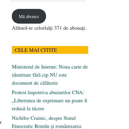
email
Mă abonez
Alătură-te celorlalți 371 de abonați.
CELE MAI CITITE
Ministerul de Interne: Noua carte de
identitate fără cip NU este
document de călătorie
Protest împotriva abuzurilor CNA:
„Libertatea de exprimare nu poate fi
redusă la tăcere
Nichifor Crainic, despre Statul
r
Etnocratic Român şi românizarea