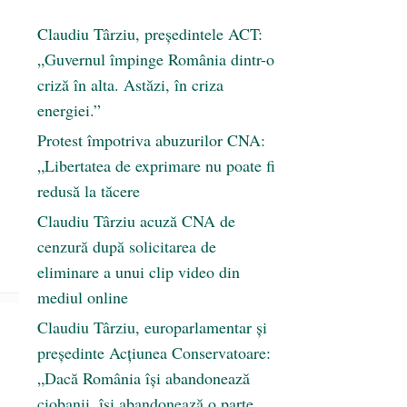
Claudiu Târziu, președintele ACT:
„Guvernul împinge România dintr-o
criză în alta. Astăzi, în criza
energiei.”
Protest împotriva abuzurilor CNA:
„Libertatea de exprimare nu poate fi
redusă la tăcere
Claudiu Târziu acuză CNA de
cenzură după solicitarea de
eliminare a unui clip video din
mediul online
Claudiu Târziu, europarlamentar și
președinte Acțiunea Conservatoare:
„Dacă România își abandonează
ciobanii, își abandonează o parte