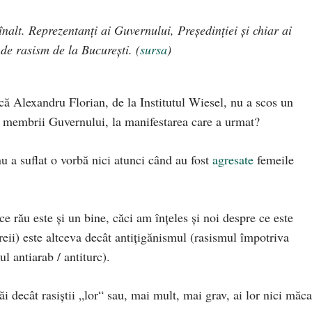
înalt. Reprezentanţi ai Guvernului, Preşedinţiei şi chiar ai
e rasism de la Bucureşti. (
sursa
)
 Alexandru Florian, de la Institutul Wiesel, nu a scos un
 de membrii Guvernului, la manifestarea care a urmat?
nu a suflat o vorbă nici atunci când au fost
agresate
femeile
e rău este și un bine, căci am înțeles și noi despre ce este
reii) este altceva decât antițigănismul (rasismul împotriva
ul antiarab / antiturc).
răi decât rasiștii „lor“ sau, mai mult, mai grav, ai lor nici măca