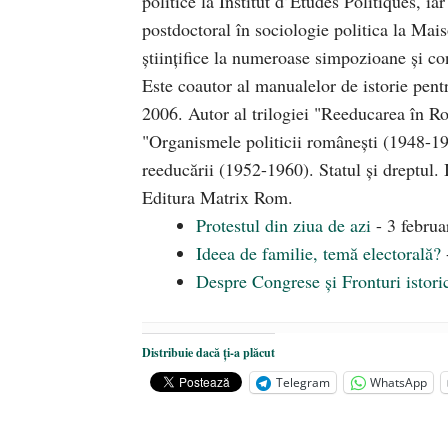
politice la Institut d’Études Politiques, ia
postdoctoral în sociologie politica la Ma
științifice la numeroase sim­pozioane și co
Este coautor al manualelor de istorie pent
2006. Autor al trilogiei "Reeducarea în R
"Organismele politicii românești (1948-19
reeducării (1952-1960). Statul și dreptul.
Editura Matrix Rom.
Protestul din ziua de azi
- 3 febru
Ideea de familie, temă electorală?
Despre Congrese și Fronturi istori
Distribuie dacă ți-a plăcut
Telegram
WhatsApp