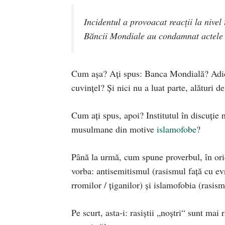
Incidentul a provoacat reacţii la nivel 
Băncii Mondiale au condamnat actele d
Cum așa? Ați spus: Banca Mondială? Adică
cuvințel? Și nici nu a luat parte, alături
Cum ați spus, apoi? Institutul în discuție 
musulmane din motive
islamofobe
?
Până la urmă, cum spune proverbul, în oric
vorba: antisemitismul (rasismul față cu ev
rromilor / țiganilor) și islamofobia (rasism
Pe scurt, asta-i: rasiștii „noștri“ sunt mai 