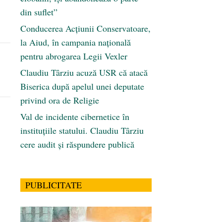
din suflet”
Conducerea Acțiunii Conservatoare,
la Aiud, în campania națională
pentru abrogarea Legii Vexler
Claudiu Târziu acuză USR că atacă
Biserica după apelul unei deputate
privind ora de Religie
Val de incidente cibernetice în
instituțiile statului. Claudiu Târziu
cere audit și răspundere publică
PUBLICITATE