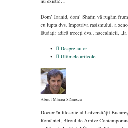
nu există!…
Dom’ Ioanid, dom’ Shafir, vă rugăm frumos
cu lupta dvs. împotriva rasismului, a xeno
lăudați: adică treceți dvs., nacealnicii, „l
Despre autor
Ultimele articole
About Mircea Stănescu
Doctor în filosofie al Universității Bucureș
României, Biroul de Arhive Contemporane. Î