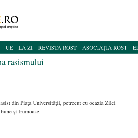
UE
LA ZI
REVISTA ROST
ASOCIAȚIA ROST
E
ma rasismului
rasist din Piața Universității, petrecut cu ocazia Zilei
e bune și frumoase.