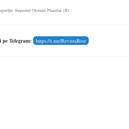
spariţie. Imperiul Otoman Planetar (II)
și pe Telegram:
https://t.me/RevistaRost