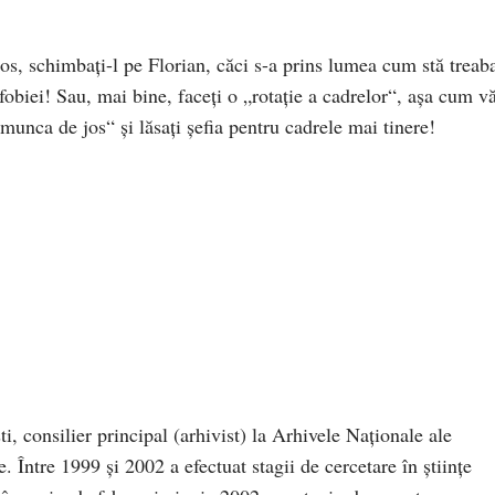
, schimbați-l pe Florian, căci s-a prins lumea cum stă treab
fobiei! Sau, mai bine, faceți o „rotație a cadrelor“, așa cum v
a munca de jos“ și lăsați șefia pentru cadrele mai tinere!
ti, consilier principal (arhivist) la Arhivele Naționale ale
ntre 1999 și 2002 a efectuat stagii de cercetare în științe