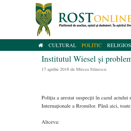
Sari
la
conținut
CULTURAL
POLITIC
RELIGIOS
Institutul Wiesel și proble
17 aprilie 2016
de
Mircea Stănescu
Poliția a arestat suspecții în cazul actului 
Internaționale a Rromilor. Până aici, toat
Altceva: