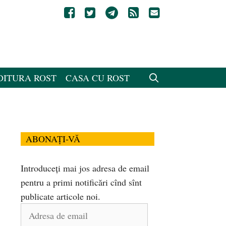
DITURA ROST
CASA CU ROST
ABONAȚI-VĂ
Introduceți mai jos adresa de email
pentru a primi notificări cînd sînt
publicate articole noi.
Adresa
de