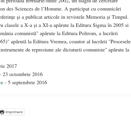
r în perioada februarie‑iunie 2002, un stagiu de cercetare
ison des Sciences de l’Homme. A participat cu comunicări
nferințe și a publicat articole in revistele Memoria și Timpul.
ru clasele a X‑a și a XI‑a apărute la Editura Sigma în 2005 si
omânia comunistă" apărute la Editura Polirom, a lucrării
65)" apărută la Editura Vremea, coautor al lucrării "Procesele
 Instrumente de represiune ale dictaturii comuniste" apărute la
arie 2017
- 23 octombrie 2016
ce
- 5 septembrie 2016
Imprimare