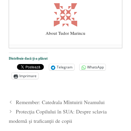
About Tudor Marincu
De ce propaganda LGBT nu-și are locul în
Distribuie dacă ți-a plăcut
unitățile de învățământ
- 17 iunie 2020
Telegram
WhatsApp
Anarhia din SUA e opera stângii radicale
-
Imprimare
2 iunie 2020
Pe zi ce trece mă conving că mass media
are prea puțin a face cu informarea
- 30
Remember: Catedrala Mîntuirii Neamului
mai 2020
Protecția Copilului în SUA: Despre sclavia
modernă și traficanții de copii