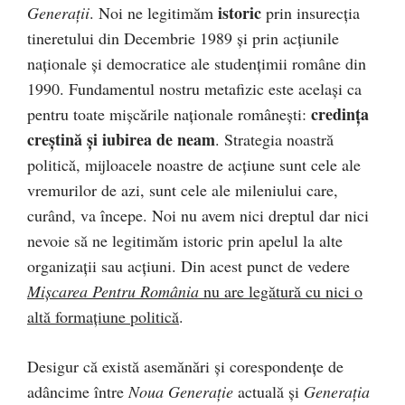
istoric
Generații
. Noi ne legitimăm
prin insurecția
tineretului din Decembrie 1989 și prin acțiunile
naționale și democratice ale studențimii române din
1990. Fundamentul nostru metafizic este același ca
credința
pentru toate mișcările naționale românești:
creștină și iubirea de neam
. Strategia noastră
politică, mijloacele noastre de acțiune sunt cele ale
vremurilor de azi, sunt cele ale mileniului care,
curând, va începe. Noi nu avem nici dreptul dar nici
nevoie să ne legitimăm istoric prin apelul la alte
organizații sau acțiuni. Din acest punct de vedere
Mișcarea Pentru România
nu are legătură cu nici o
altă formațiune politică
.
Desigur că există asemănări și corespondențe de
adâncime între
Noua Generație
actuală și
Generația