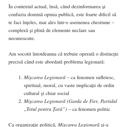
În contextul actual, însă, când dezinformarea și
confuzia domină opinia publică, este foarte dificil să
te faci înțeles, mai ales într-o asemenea chestiune –
complexă și plină de elemente neclare sau
necunoscute.
Am socotit întotdeauna că trebuie operată o distincție
precisă când este abordată problema legionară:
Mișcarea Legionară
– ca fenomen sufletesc,
spiritual, moral, cu vaste implicații de ordin
cultural și chiar social
Mișcarea Legionară (Garda de Fier, Partidul
„Totul pentru Țară”)
– ca fenomen politic
Ca organizație politică,
Mișcarea Legionară
și-a