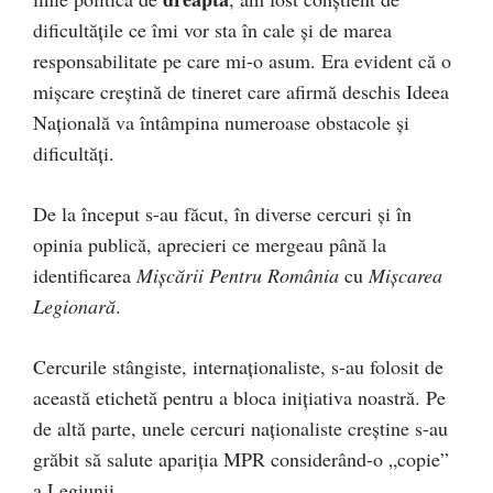
dificultățile ce îmi vor sta în cale și de marea
responsabilitate pe care mi-o asum. Era evident că o
mișcare creștină de tineret care afirmă deschis Ideea
Națională va întâmpina numeroase obstacole și
dificultăți.
De la început s-au făcut, în diverse cercuri și în
opinia publică, aprecieri ce mergeau până la
identificarea
Mișcării Pentru România
cu
Mișcarea
Legionară
.
Cercurile stângiste, internaționaliste, s-au folosit de
această etichetă pentru a bloca inițiativa noastră. Pe
de altă parte, unele cercuri naționaliste creștine s-au
grăbit să salute apariția MPR considerând-o „copie”
a Legiunii.