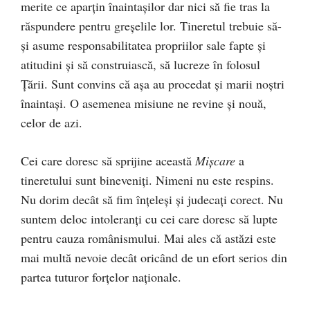
merite ce aparțin înaintașilor dar nici să fie tras la
răspundere pentru greșelile lor. Tineretul trebuie să-
și asume responsabilitatea propriilor sale fapte și
atitudini și să construiască, să lucreze în folosul
Țării. Sunt convins că așa au procedat și marii noștri
înaintași. O asemenea misiune ne revine și nouă,
celor de azi.
Cei care doresc să sprijine această
Mișcare
a
tineretului sunt bineveniți. Nimeni nu este respins.
Nu dorim decât să fim înțeleși și judecați corect. Nu
suntem deloc intoleranți cu cei care doresc să lupte
pentru cauza românismului. Mai ales că astăzi este
mai multă nevoie decât oricând de un efort serios din
partea tuturor forțelor naționale.