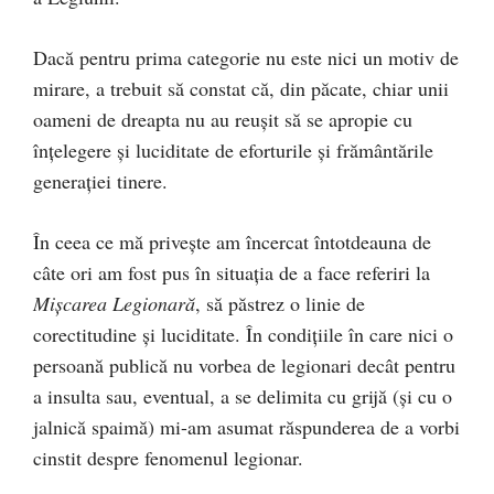
Dacă pentru prima categorie nu este nici un motiv de
mirare, a trebuit să constat că, din păcate, chiar unii
oameni de dreapta nu au reușit să se apropie cu
înțelegere și luciditate de eforturile și frământările
generației tinere.
În ceea ce mă privește am încercat întotdeauna de
câte ori am fost pus în situația de a face referiri la
Mișcarea Legionară
, să păstrez o linie de
corectitudine și luciditate. În condițiile în care nici o
persoană publică nu vorbea de legionari decât pentru
a insulta sau, eventual, a se delimita cu grijă (și cu o
jalnică spaimă) mi-am asumat răspunderea de a vorbi
cinstit despre fenomenul legionar.