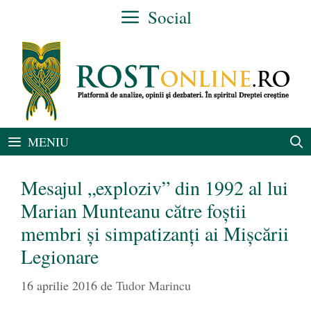
Sari
Social
la
conținut
MENIU
Mesajul „exploziv” din 1992 al lui
Marian Munteanu către foștii
membri și simpatizanți ai Mișcării
Legionare
16 aprilie 2016
de
Tudor Marincu