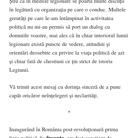
Știu că în mediile legionare se poartă multe discuții
în legătură cu organizația pe care o conduc. Multele
greutăți pe care le-am întâmpinat în activitatea
politică nu mi-au permis să port un dialog cu
domniile voastre, mai ales că în chiar interiorul lumii
legionare există puncte de vedere, atitudini și
orientări deosebite cu privire la viața politică de azi
și chiar fată de chestiuni ce țin strict de istoria
Legiunii.
Vă trimit acest mesaj cu dorința sinceră de a pune
capăt oricăror neînțelegeri și neclarități.
*
Inaugurând în România post-revoluționară prima
dreapta
linie politică de
, am fost conștient de