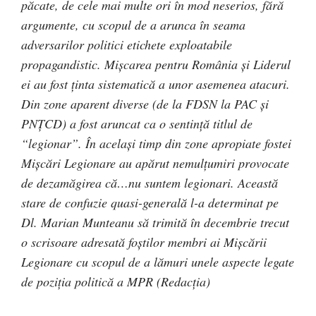
păcate, de cele mai multe ori în mod neserios, fără
argumente, cu scopul de a arunca în seama
adversarilor politici etichete exploatabile
propagandistic. Mişcarea pentru România şi Liderul
ei au fost ţinta sistematică a unor asemenea atacuri.
Din zone aparent diverse (de la FDSN la PAC şi
PNŢCD) a fost aruncat ca o sentinţă titlul de
“legionar”. În acelaşi timp din zone apropiate fostei
Mişcări Legionare au apărut nemulţumiri provocate
de dezamăgirea că…nu suntem legionari. Această
stare de confuzie quasi-generală l-a determinat pe
Dl. Marian Munteanu să trimită în decembrie trecut
o scrisoare adresată foştilor membri ai Mişcării
Legionare cu scopul de a lămuri unele aspecte legate
de poziţia politică a MPR (Redacția)