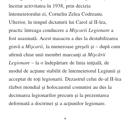
încetat activitatea în 1938, prin decizia
întemeietorului ei, Corneliu Zelea Codreanu.
Ulterior, în timpul dictaturii lui Carol al II-lea,
practic întreaga conducere a
Mișcarii Legionare
a
fost asasinată. Acest masacru a dus la destabilizarea
gravă a
Mișcarii
, la numeroase greșeli și – după cum
afirmă chiar unii membri marcanți ai
Mișcării
Legionare
– la o îndepărtare de linia inițială, de
modul de acțiune stabilit de întemeietorul Legiunii și
acceptat de toți legionarii. Dezastrul celui de-al II-lea
război mondial și holocaustul comunist au dus la
decimarea legionarilor precum și la prezentarea
deformată a doctrinei și a acțiunilor legionare.
*