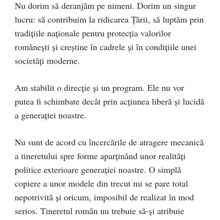
Nu dorim să deranjăm pe nimeni. Dorim un singur
lucru: să contribuim la ridicarea Țării, să luptăm prin
tradițiile naționale pentru protecția valorilor
românești și creștine în cadrele și în condițiile unei
societăți moderne.
Am stabilit o direcție și un program. Ele nu vor
putea fi schimbate decât prin acțiunea liberă și lucidă
a generației noastre.
Nu sunt de acord cu încercările de atragere mecanică
a tineretului spre forme aparținând unor realități
politice exterioare generației noastre. O simplă
copiere a unor modele din trecut mi se pare total
nepotrivită și oricum, imposibil de realizat în mod
serios. Tineretul român nu trebuie să-și atribuie