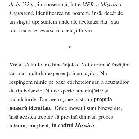
de la ’22
și, în consecință, între
MPR
și
Mișcarea
Legionară
. Identificarea nu poate fi, însă, decât de
un singur tip: suntem unde ale aceluiași râu. Sau
râuri care se revarsă în același fluviu.
*
Vreau să fiu foarte bine înțeles. Noi dorim să învățăm
cât mai mult din experiența înaintașilor. Nu
respingem nimic pe baza etichetelor sau a acuzațiilor
de tip bolșevic. Nu ne sperie amenințările și
propria
scandalurile. Dar avem și ne păstrăm
noastră identitate
. Orice inovații sunt binevenite,
însă acestea trebuie să provină dintr-un proces
în cadrul
interior, conștient,
Mișcării
.