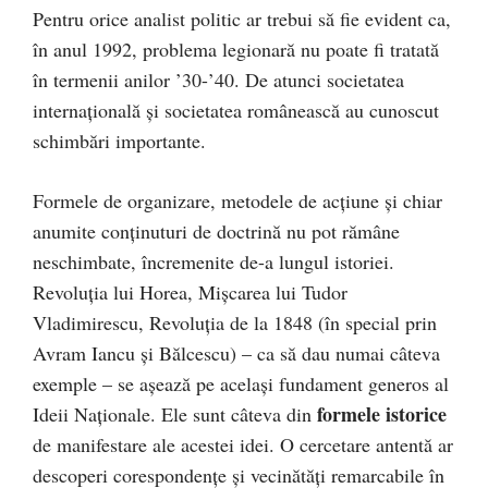
Pentru orice analist politic ar trebui să fie evident ca,
în anul 1992, problema legionară nu poate fi tratată
în termenii anilor ’30-’40. De atunci societatea
internațională și societatea românească au cunoscut
schimbări importante.
Formele de organizare, metodele de acțiune și chiar
anumite conținuturi de doctrină nu pot rămâne
neschimbate, încremenite de-a lungul istoriei.
Revoluția lui Horea, Mișcarea lui Tudor
Vladimirescu, Revoluția de la 1848 (în special prin
Avram Iancu și Bălcescu) – ca să dau numai câteva
exemple – se așează pe același fundament generos al
formele istorice
Ideii Naționale. Ele sunt câteva din
de manifestare ale acestei idei. O cercetare antentă ar
descoperi corespondențe și vecinătăți remarcabile în