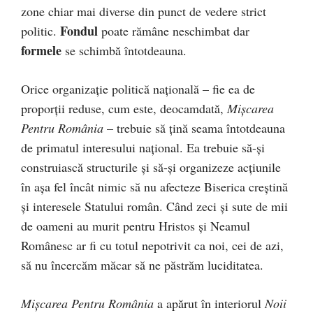
zone chiar mai diverse din punct de vedere strict
Fondul
politic.
poate rămâne neschimbat dar
formele
se schimbă întotdeauna.
Orice organizație politică națională – fie ea de
proporții reduse, cum este, deocamdată,
Mișcarea
Pentru România
– trebuie să țină seama întotdeauna
de primatul interesului național. Ea trebuie să-și
construiască structurile și să-și organizeze acțiunile
în așa fel încât nimic să nu afecteze Biserica creștină
și interesele Statului român. Când zeci și sute de mii
de oameni au murit pentru Hristos și Neamul
Românesc ar fi cu totul nepotrivit ca noi, cei de azi,
să nu încercăm măcar să ne păstrăm luciditatea.
Mișcarea Pentru România
a apărut în interiorul
Noii