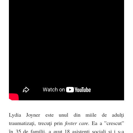
Lydia Joyner este unul din miile de adulți
traumatizați, trecuți prin
foster care.
Ea a ”crescut”
în 35 de familii, a avut 18 asistenți sociali și i s-a