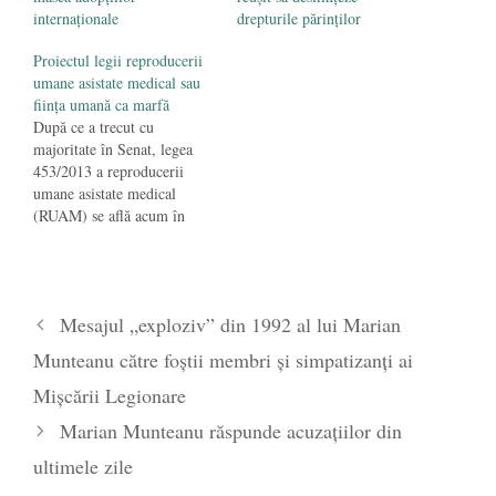
internaționale
drepturile părinților
Proiectul legii reproducerii
umane asistate medical sau
fiinţa umană ca marfă
După ce a trecut cu
majoritate în Senat, legea
453/2013 a reproducerii
umane asistate medical
(RUAM) se află acum în
dezbatere la Camera
Deputaţilor. Legea se referă
la „drepturile privind
sănătatea reproducerii
Mesajul „exploziv” din 1992 al lui Marian
populaţiei, precum şi
regimul juridic al
Munteanu către foștii membri și simpatizanți ai
reproducerii umane asistate
medical prin metoda
Mișcării Legionare
inseminării artificiale sau
Marian Munteanu răspunde acuzațiilor din
metoda fertilizării in…
ultimele zile