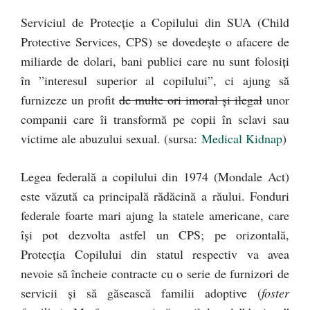
Serviciul de Protecție a Copilului din SUA (Child
Protective Services, CPS) se dovedește o afacere de
miliarde de dolari, bani publici care nu sunt folosiți
în ”interesul superior al copilului”, ci ajung să
furnizeze un profit
de multe ori imoral și ilegal
unor
companii care îi transformă pe copii în sclavi sau
victime ale abuzului sexual. (sursa:
Medical Kidnap
)
Legea federală a copilului din 1974 (Mondale Act)
este văzută ca principală rădăcină a răului. Fonduri
federale foarte mari ajung la statele americane, care
își pot dezvolta astfel un CPS; pe orizontală,
Protecția Copilului din statul respectiv va avea
nevoie să încheie contracte cu o serie de furnizori de
servicii și să găsească familii adoptive (
foster