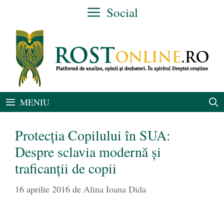
Sari
Social
la
conținut
MENIU
Protecția Copilului în SUA:
Despre sclavia modernă și
traficanții de copii
16 aprilie 2016
de
Alina Ioana Dida