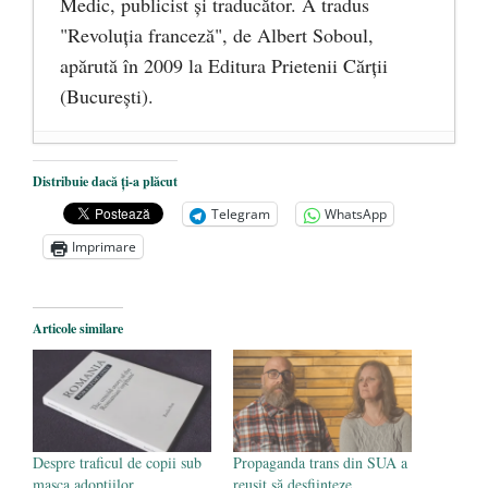
Medic, publicist şi traducător. A tradus
"Revoluţia franceză", de Albert Soboul,
apărută în 2009 la Editura Prietenii Cărţii
(Bucureşti).
Ceva despre pandemie
- 17 martie 2020
Distribuie dacă ți-a plăcut
O carte despre embrionul uman, ca
Telegram
WhatsApp
persoană ce trebuie apărată
- 8 octombrie
Imprimare
2019
Societatea de Cultură Macedo-Română
împlinește 140 de ani de la înființare
- 20
Articole similare
septembrie 2019
Despre traficul de copii sub
Propaganda trans din SUA a
masca adopțiilor
reușit să desființeze