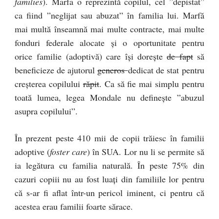
families
). Marfa o reprezintă copilul, cel ”depistat”
ca fiind ”neglijat sau abuzat” în familia lui. Marfă
mai multă înseamnă mai multe contracte, mai multe
fonduri federale alocate și o oportunitate pentru
orice familie (adoptivă) care își dorește
de fapt
să
beneficieze de ajutorul
generos
dedicat de stat pentru
creșterea copilului
răpit
. Ca să fie mai simplu pentru
toată lumea, legea Mondale nu definește ”abuzul
asupra copilului”.
În prezent peste 410 mii de copii trăiesc în familii
adoptive (
foster care
) în SUA. Lor nu li se permite să
ia legătura cu familia naturală. În peste 75% din
cazuri copiii nu au fost luați din familiile lor pentru
că s-ar fi aflat într-un pericol iminent, ci pentru că
acestea erau familii foarte sărace.