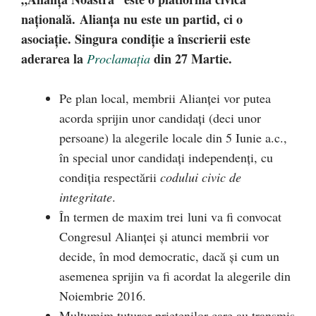
națională. Alianța nu este un partid, ci o
asociație. Singura condiție a înscrierii este
aderarea la
din 27 Martie.
Proclamaţia
Pe plan local, membrii Alianței vor putea
acorda sprijin unor candidați (deci unor
persoane) la alegerile locale din 5 Iunie a.c.,
în special unor candidați independenți, cu
condiția respectării
codului civic de
integritate
.
În termen de maxim trei luni va fi convocat
Congresul Alianței și atunci membrii vor
decide, în mod democratic, dacă și cum un
asemenea sprijin va fi acordat la alegerile din
Noiembrie 2016.
Mulțumim tuturor prietenilor care au transmis