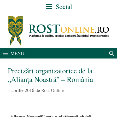
Sari
Social
la
conținut
MENIU
Precizări organizatorice de la
„Alianţa Noastră” – România
1 aprilie 2016
de
Rost Online
„Alianța Noastră” este o platformă civică