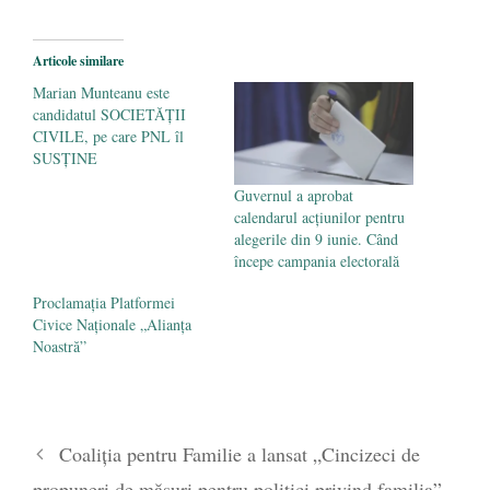
2026
Legea Vexler produce efecte. Bustul
Articole similare
poetului Octavian Goga, înlăturat din Iași
Marian Munteanu este
- 16 aprilie 2026
candidatul SOCIETĂŢII
CIVILE, pe care PNL îl
SUSŢINE
Guvernul a aprobat
calendarul acţiunilor pentru
alegerile din 9 iunie. Când
începe campania electorală
Proclamaţia Platformei
Civice Naţionale „Alianţa
Noastră”
Coaliția pentru Familie a lansat „Cincizeci de
propuneri de măsuri pentru politici privind familia”