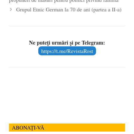
Grupul Etnic German la 70 de ani (partea a II-a)
Ne puteți urmări și pe Telegram:
https://t.me/RevistaRost
ABONAȚI-VĂ