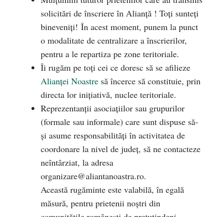
solicitări de înscriere în Alianță ! Toți sunteți
bineveniți! În acest moment, punem la punct
o modalitate de centralizare a înscrierilor,
pentru a le repartiza pe zone teritoriale.
Îi rugăm pe toți cei ce doresc să se afilieze
Alianței Noastre
să încerce să constituie, prin
directa lor inițiativă, nuclee teritoriale.
Reprezentanții asociațiilor sau grupurilor
(formale sau informale) care sunt dispuse să-
și asume responsabilități
în activitatea de
coordonare la nivel de județ, să ne contacteze
neîntârziat, la adresa
organizare@aliantanoastra.ro
.
Această rugăminte este valabilă, în egală
măsură, pentru prietenii noștri din
comunitățile românești de pretutindeni.