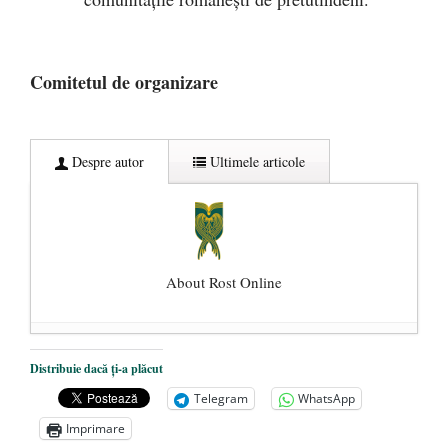
Comitetul de organizare
Despre autor
Ultimele articole
About Rost Online
Dezvăluiri cutremurătoare despre
Distribuie dacă ți-a plăcut
președintele Ucrainei, Volodymyr
Telegram
WhatsApp
Zelensky
- 13 mai 2026
Imprimare
Statul care servește Națiunea
- 21 aprilie