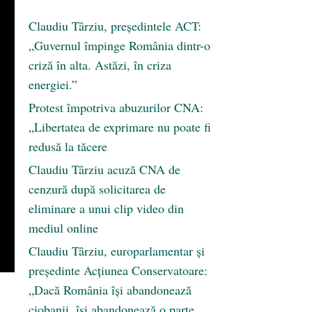
Claudiu Târziu, președintele ACT:
„Guvernul împinge România dintr-o
criză în alta. Astăzi, în criza
energiei.”
Protest împotriva abuzurilor CNA:
„Libertatea de exprimare nu poate fi
redusă la tăcere
Claudiu Târziu acuză CNA de
cenzură după solicitarea de
eliminare a unui clip video din
mediul online
Claudiu Târziu, europarlamentar și
președinte Acțiunea Conservatoare:
„Dacă România își abandonează
ciobanii, își abandonează o parte