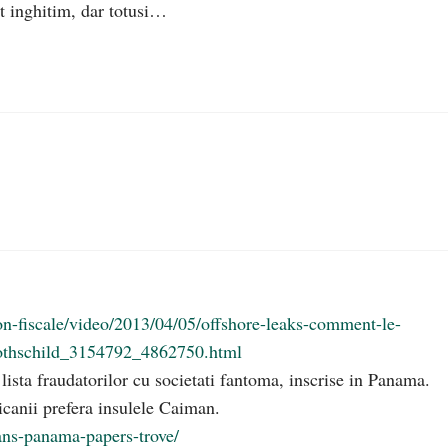
at inghitim, dar totusi…
n-fiscale/video/2013/04/05/offshore-leaks-comment-le-
rothschild_3154792_4862750.html
ista fraudatorilor cu societati fantoma, inscrise in Panama.
icanii prefera insulele Caiman.
cans-panama-papers-trove/