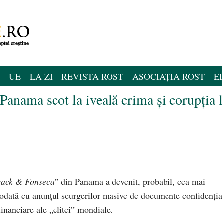
UE
LA ZI
REVISTA ROST
ASOCIAȚIA ROST
E
anama scot la iveală crima și corupția 
ack & Fonseca
” din Panama a devenit, probabil, cea mai
l odată cu anunțul scurgerilor masive de documente confidenția
financiare ale „elitei” mondiale.