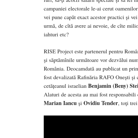
campaniei electorale le-ai cerut oamenilor 
vei pune capăt exact acestor practici și vei
urmă, de cîtă avere ai nevoie, de cîte mili
iahturi etc?
RISE Project este partenerul pentru Român
și săptămînile următoare vor dezvălui nume
România. Deocamdată au publicat un prim 
fost devalizată Rafinăria RAFO Onești și
Benjamin (Beny) Ste
cetățeanul israelian
Alaturi de acesta au mai fost responsabil
Marian Iancu
Ovidiu Tender
și
, toți tr