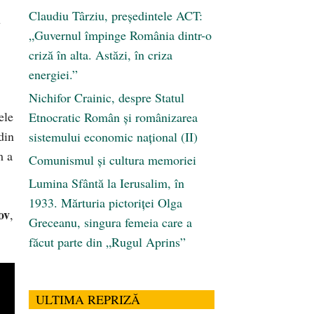
Claudiu Târziu, președintele ACT:
u
„Guvernul împinge România dintr-o
criză în alta. Astăzi, în criza
energiei.”
Nichifor Crainic, despre Statul
ele
Etnocratic Român şi românizarea
din
sistemului economic naţional (II)
m a
Comunismul şi cultura memoriei
Lumina Sfântă la Ierusalim, în
1933. Mărturia pictoriței Olga
ov
,
Greceanu, singura femeia care a
făcut parte din „Rugul Aprins”
ULTIMA REPRIZĂ