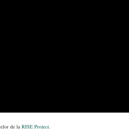
celor de la
RISE Project
.