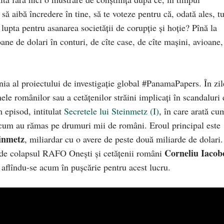
să aibă încredere în tine, să te voteze pentru că, odată ales, t
 lupta pentru asanarea societății de corupție și hoție? Pînă la
oane de dolari în conturi, de cîte case, de cîte mașini, avioane,
ia al proiectului de investigație global #PanamaPapers. În zil
le românilor sau a cetățenilor străini implicați în scandaluri 
episod, intitulat
Secretele lui Steinmetz (I)
, în care arată cu
 cum au rămas pe drumuri mii de români. Eroul principal este
inmetz
, miliardar cu o avere de peste două miliarde de dolari.
Corneliu Iacob
i de colapsul RAFO Onești și cetățenii români
ei aflîndu-se acum în pușcărie pentru acest lucru.