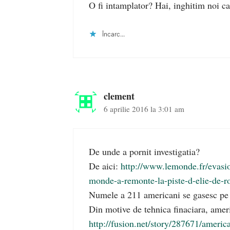
O fi intamplator? Hai, inghitim noi c
Încarc...
clement
6 aprilie 2016 la 3:01 am
De unde a pornit investigatia?
De aici:
http://www.lemonde.fr/evasio
monde-a-remonte-la-piste-d-elie-de-
Numele a 211 americani se gasesc pe l
Din motive de tehnica finaciara, amer
http://fusion.net/story/287671/ameri