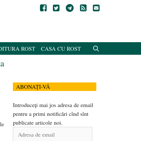
DITURA ROST
CASA CU ROST
la
ABONAȚI-VĂ
Introduceți mai jos adresa de email
pentru a primi notificări cînd sînt
publicate articole noi.
le
Adresa
de