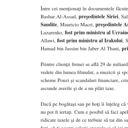
Între cei menționați în documentele făcute
președintele Siriei
Bashar Al-Assad,
, Sa
Saudite
președintele A
, Mauricio Macri,
fost prim ministru al Ucrain
Lazarenko,
fost prim ministru al Irakului
Allawi,
, 
pr
Hamad bin Jassim bin Jaber Al Thani,
Printre clienții firmei se află 29 de milia
vedete din lumea filmului, a muzicii și spo
scheme Ponzi și scandaluri financiare, crim
ascunde averile și de a nu plăti taxe.
Dacă pe bogătași sau pe hoți îi înțeleg că v
nu pot fi iertați. Cum e posibil să faci apel
ridicate taxele și de ce trebuie să tai din 
furi, să-ți acorzi salarii speciale și să iei