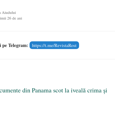
a Aiudului
imii 26 de ani
și pe Telegram:
https://t.me/RevistaRost
ocumente din Panama scot la iveală crima și