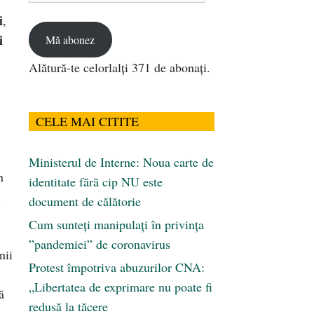
email
i
,
i
Mă abonez
Alătură-te celorlalți 371 de abonați.
CELE MAI CITITE
Ministerul de Interne: Noua carte de
n
identitate fără cip NU este
i
document de călătorie
Cum sunteți manipulați în privința
”pandemiei” de coronavirus
nii
Protest împotriva abuzurilor CNA:
„Libertatea de exprimare nu poate fi
ă
redusă la tăcere