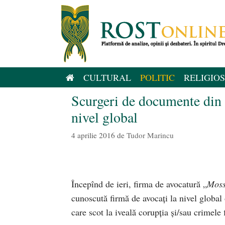
Sari
la
conținut
CULTURAL
POLITIC
RELIGIOS
Scurgeri de documente din P
nivel global
4 aprilie 2016
de
Tudor Marincu
Începînd de ieri, firma de avocatură „
Moss
cunoscută firmă de avocați la nivel globa
care scot la iveală corupția și/sau crimele 