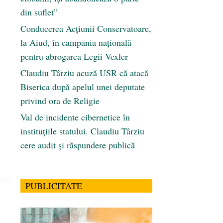
din suflet”
Conducerea Acțiunii Conservatoare,
la Aiud, în campania națională
pentru abrogarea Legii Vexler
Claudiu Târziu acuză USR că atacă
Biserica după apelul unei deputate
privind ora de Religie
Val de incidente cibernetice în
instituțiile statului. Claudiu Târziu
cere audit și răspundere publică
PUBLICITATE