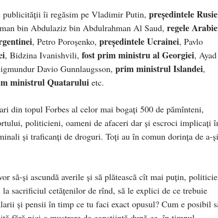
președintele Rusie
 publicității îi regăsim pe Vladimir Putin,
regele Arabie
lman bin Abdulaziz bin Abdulrahman Al Saud,
rgentinei
președintele Ucrainei
, Petro Poroșenko,
, Pavlo
ei
fost prim ministru al Georgiei
, Bidzina Ivanishvili,
, Ayad
prim ministrul Islandei
Sigmundur Davio Gunnlaugsson,
,
im ministrul Quatarului
etc.
rdari din topul Forbes al celor mai bogați 500 de pămînteni,
rtului, politicieni, oameni de afaceri dar și escroci implicați î
inali și traficanți de droguri. Toți au în comun dorința de a-ș
or să-și ascundă averile și să plătească cît mai puțin, politicie
 la sacrificiul cetățenilor de rînd, să le explici de ce trebuie
salarii și pensii în timp ce tu faci exact opusul? Cum e posibil s
 mită fără nici o mustrare de conștiință după ce, în timpul