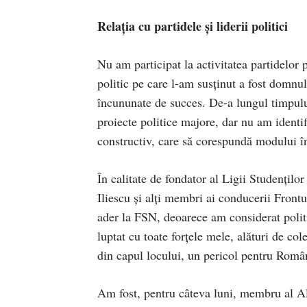
Relația cu partidele și liderii politici
Nu am participat la activitatea partidelor
politic pe care l-am susținut a fost domnu
încununate de succes. De-a lungul timpului
proiecte politice majore, dar nu am identifi
constructiv, care să corespundă modului în
În calitate de fondator al Ligii Studențilo
Iliescu și alți membri ai conducerii Frontu
ader la FSN, deoarece am considerat politi
luptat cu toate forțele mele, alături de co
din capul locului, un pericol pentru Româ
Am fost, pentru câteva luni, membru al Al