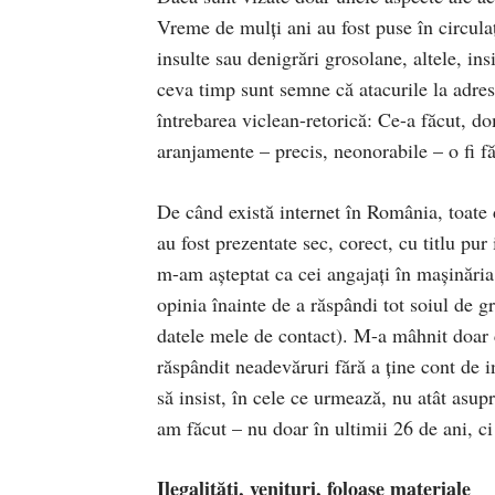
Vreme de mulți ani au fost puse în circula
insulte sau denigrări grosolane, altele, ins
ceva timp sunt semne că atacurile la adres
întrebarea viclean-retorică: Ce-a făcut, do
aranjamente – precis, neonorabile – o fi fă
De când există internet în România, toate d
au fost prezentate sec, corect, cu titlu p
m-am așteptat ca cei angajați în mașinăria 
opinia înainte de a răspândi tot soiul de g
datele mele de contact). M-a mâhnit doar c
răspândit neadevăruri fără a ține cont de i
să insist, în cele ce urmează, nu atât asup
am făcut – nu doar în ultimii 26 de ani, c
Ilegalități, venituri, foloase materiale