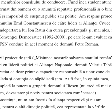
a membrilor consiliului de conducere. Fiind încă student atunc
 format din oameni cu o anumită reputație profesională și o bin
lă și imposibil de susținut public sau politic. Am respins proiec
omnului Emil Constantinescu de către lideri ai Alianței Civice 
îndepărtarea lui Ion Rațiu din cursa prezidențială și, mai ales,
e Convenției Democratice (1992-2000), pe care le-am evaluat ca
pii FSN conduse în acel moment de domnul Petre Roman.
l proiect de țară („Misiunea noastră: salvarea statului român
i cu liderii politici ai Alianței Naționale, domnii Valeriu Tabă
iat că doar printr-o capacitare responsabilă a unor zone de
lada și corupția ce năpădiseră țara. Ar fi fost, în opinia mea,
ompletă la putere a grupării domnului Iliescu (nu cred că mai e
im, devastator și nociv pentru societatea românească).
consecință, nu m-am înscris în alianța respectivă și nu am
, pentru o altă direcție politică, cea reprezentată la vârf de