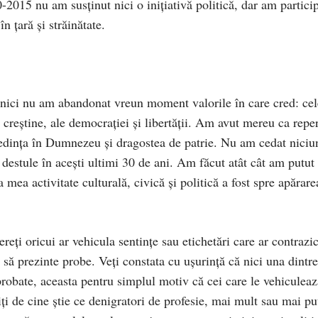
015 nu am susținut nici o inițiativă politică, dar am partici
în țară și străinătate.
nici nu am abandonat vreun moment valorile în care cred: cel
ții creștine, ale democrației și libertății. Am avut mereu ca repe
redința în Dumnezeu și dragostea de patrie. Nu am cedat niciu
t destule în acești ultimi 30 de ani. Am făcut atât cât am putut
a mea activitate culturală, civică și politică a fost spre apărare
reți oricui ar vehicula sentințe sau etichetări care ar contrazi
 să prezinte probe. Veți constata cu ușurință că nici una dintre
probate, aceasta pentru simplul motiv că cei care le vehiculeaz
iți de cine știe ce denigratori de profesie, mai mult sau mai pu