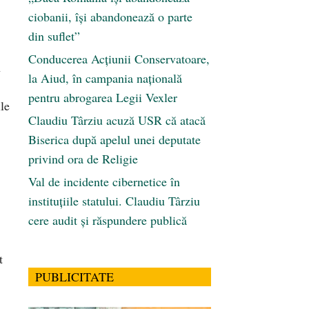
ciobanii, își abandonează o parte
din suflet”
Conducerea Acțiunii Conservatoare,
n
la Aiud, în campania națională
pentru abrogarea Legii Vexler
ile
Claudiu Târziu acuză USR că atacă
Biserica după apelul unei deputate
privind ora de Religie
Val de incidente cibernetice în
instituțiile statului. Claudiu Târziu
cere audit și răspundere publică
t
PUBLICITATE