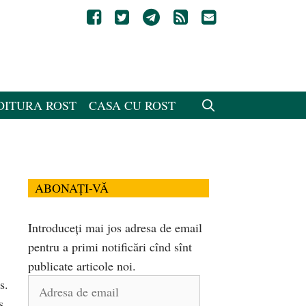
DITURA ROST
CASA CU ROST
ABONAȚI-VĂ
Introduceți mai jos adresa de email
pentru a primi notificări cînd sînt
publicate articole noi.
s.
Adresa
s.
de