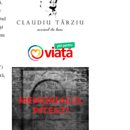
i,
e
tul
și
 nu
”)
ră,