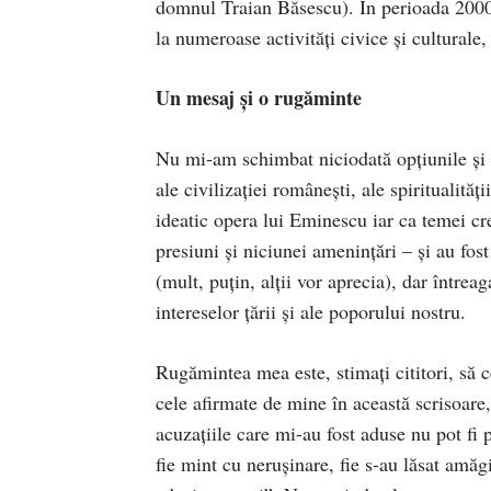
domnul Traian Băsescu). În perioada 2000-2
la numeroase activități civice și culturale, 
Un mesaj și o rugăminte
Nu mi-am schimbat niciodată opțiunile și 
ale civilizației românești, ale spiritualită
ideatic opera lui Eminescu iar ca temei c
presiuni și niciunei amenințări – și au fos
(mult, puțin, alții vor aprecia), dar întreag
intereselor țării și ale poporului nostru.
Rugămintea mea este, stimați cititori, să ce
cele afirmate de mine în această scrisoare,
acuzațiile care mi-au fost aduse nu pot fi 
fie mint cu nerușinare, fie s-au lăsat amăg