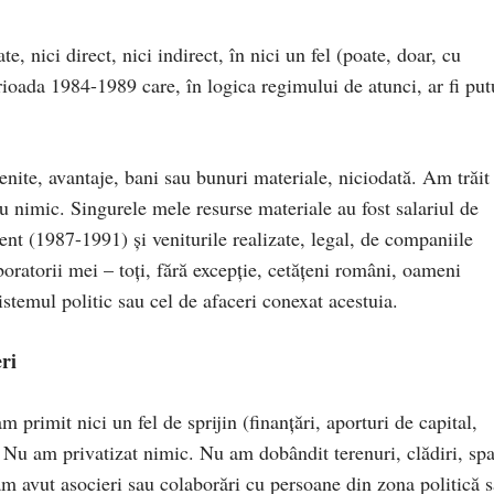
e, nici direct, nici indirect, în nici un fel (poate, doar, cu
rioada 1984-1989 care, în logica regimului de atunci, ar fi put
enite, avantaje, bani sau bunuri materiale, niciodată. Am trăit
 nimic. Singurele mele resurse materiale au fost salariul de
nt (1987-1991) și veniturile realizate, legal, de companiile
aboratorii mei – toți, fără excepție, cetățeni români, oameni
sistemul politic sau cel de afaceri conexat acestuia.
eri
 primit nici un fel de sprijin (finanțări, aporturi de capital,
. Nu am privatizat nimic. Nu am dobândit terenuri, clădiri, spa
m avut asocieri sau colaborări cu persoane din zona politică 