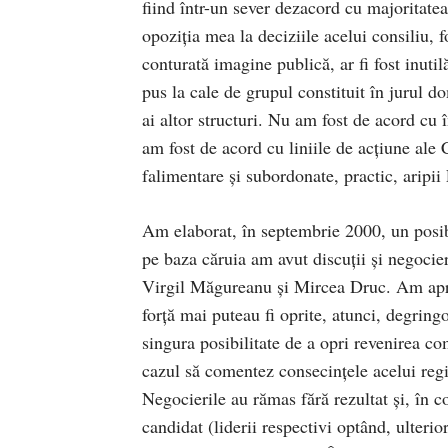
fiind într-un sever dezacord cu majoritate
opoziția mea la deciziile acelui consiliu,
conturată imagine publică, ar fi fost inuti
pus la cale de grupul constituit în jurul d
ai altor structuri. Nu am fost de acord cu 
am fost de acord cu liniile de acțiune al
falimentare și subordonate, practic, ari
Am elaborat, în septembrie 2000, un posibi
pe baza căruia am avut discuții și negocier
Virgil Măgureanu și Mircea Druc. Am aprec
forță mai puteau fi oprite, atunci, degringo
singura posibilitate de a opri revenirea c
cazul să comentez consecințele acelui reg
Negocierile au rămas fără rezultat și, în 
candidat (liderii respectivi optând, ulterior