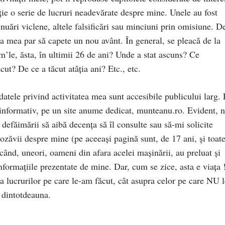
ție o serie de lucruri neadevărate despre mine. Unele au fost
inuări viclene, altele falsificări sau minciuni prin omisiune. D
a mea par să capete un nou avânt. În general, se pleacă de la
m’le, ăsta, în ultimii 26 de ani? Unde a stat ascuns? Ce
cut? De ce a tăcut atâția ani? Etc., etc.
atele privind activitatea mea sunt accesibile publicului larg. 
ur informativ, pe un site anume dedicat, munteanu.ro. Evident, 
defăimării să aibă decența să îl consulte sau să-mi solicite
rozăvii despre mine (pe aceeași pagină sunt, de 17 ani, și toat
ând, uneori, oameni din afara acelei mașinării, au preluat și
nformațiile prezentate de mine. Dar, cum se zice, asta e viața 
ra lucrurilor pe care le-am făcut, cât asupra celor pe care NU l
i dintotdeauna.