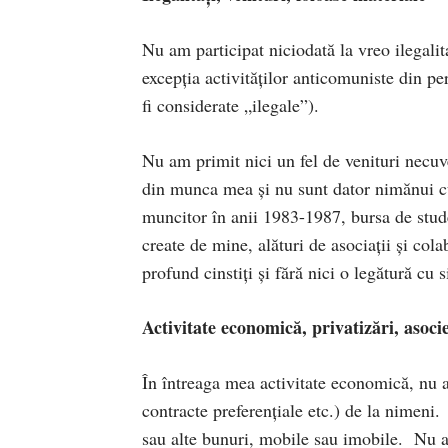
Nu am participat niciodată la vreo ilegalitat
excepția activităților anticomuniste din pe
fi considerate „ilegale”).
Nu am primit nici un fel de venituri necuv
din munca mea și nu sunt dator nimănui cu
muncitor în anii 1983-1987, bursa de stude
create de mine, alături de asociații și col
profund cinstiți și fără nici o legătură cu 
Activitate economică, privatizări, asoci
În întreaga mea activitate economică, nu am
contracte preferențiale etc.) de la nimeni
sau alte bunuri, mobile sau imobile. Nu a