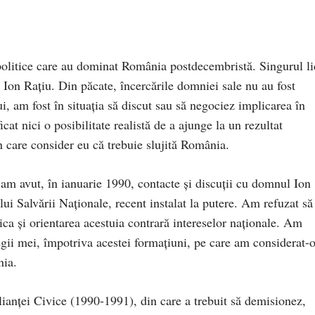
 politice care au dominat România postdecembristă. Singurul li
l Ion Rațiu. Din păcate, încercările domniei sale nu au fost
, am fost în situația să discut sau să negociez implicarea în
cat nici o posibilitate realistă de a ajunge la un rezultat
 care consider eu că trebuie slujită România.
r am avut, în ianuarie 1990, contacte și discuții cu domnul Ion
lui Salvării Naționale, recent instalat la putere. Am refuzat să
ca și orientarea acestuia contrară intereselor naționale. Am
legii mei, împotriva acestei formațiuni, pe care am considerat-o
nia.
ianței Civice (1990-1991), din care a trebuit să demisionez,