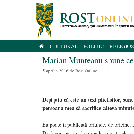
Sari
la
conținut
CULTURAL
POLITIC
RELIGIOS
Marian Munteanu spune ce (
5 aprilie 2016
de
Rost Online
Deși știu că este un text plictisitor, sun
persoana mea să sacrifice câteva minute 
Ea poate fi publicată oriunde, de oricine, 
Dacă sunt vizate doar unele aspecte ale act