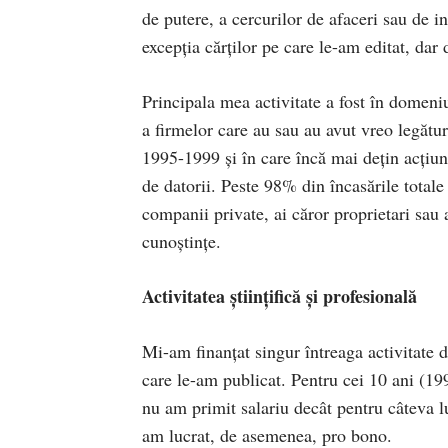
de putere, a cercurilor de afaceri sau de 
excepția cărților pe care le-am editat, dar
Principala mea activitate a fost în domeni
a firmelor care au sau au avut vreo legătu
1995-1999 și în care încă mai dețin acțiuni,
de datorii. Peste 98% din încasările totale 
companii private, ai căror proprietari sau 
cunoștințe.
Activitatea științifică și profesională
Mi-am finanțat singur întreaga activitate de
care le-am publicat. Pentru cei 10 ani (19
nu am primit salariu decât pentru câteva l
am lucrat, de asemenea, pro bono.