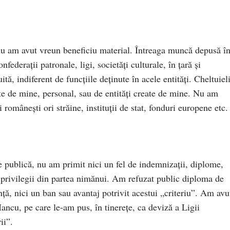
 nu am avut vreun beneficiu material. Întreaga muncă depusă î
nfederații patronale, ligi, societăți culturale, în țară și
uită, indiferent de funcțiile deținute în acele entități. Cheltuiel
ate de mine, personal, sau de entități create de mine. Nu am
 românești ori străine, instituții de stat, fonduri europene etc.
 publică, nu am primit nici un fel de indemnizații, diplome,
au privilegii din partea nimănui. Am refuzat public diploma de
ță, nici un ban sau avantaj potrivit acestui „criteriu”. Am avu
ancu, pe care le-am pus, în tinerețe, ca deviză a Ligii
ii”.