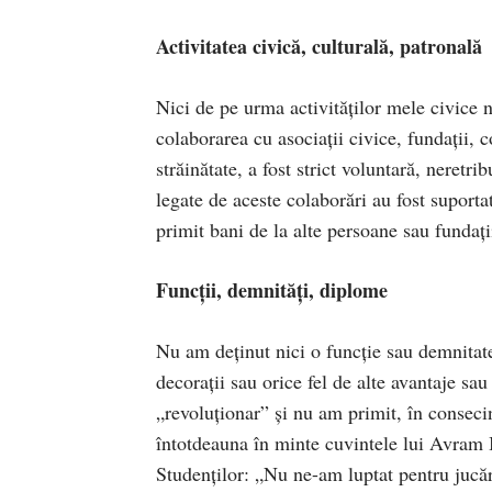
Activitatea civică, culturală, patronală
Nici de pe urma activităților mele civice
colaborarea cu asociații civice, fundații, co
străinătate, a fost strict voluntară, neretrib
legate de aceste colaborări au fost suport
primit bani de la alte persoane sau fundații
Funcții, demnități, diplome
Nu am deținut nici o funcție sau demnitate
decorații sau orice fel de alte avantaje s
„revoluționar” și nu am primit, în consecin
întotdeauna în minte cuvintele lui Avram I
Studenților: „Nu ne-am luptat pentru jucăr