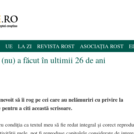
UE
LA ZI
REVISTA ROST
ASOCIAȚIA ROST
E
nu) a făcut în ultimii 26 de ani
t nevoit să îi rog pe cei care au nelămuriri cu privire la
pentru a citi această scrisoare.
cu condiția ca textul meu să fie redat integral și corect reprodu
ivității mele, pot fi reproduse capitolele considerate de intere