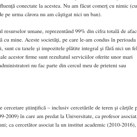
influență conectate la acestea. Nu am făcut comerț cu nimic (cu
 de pe urma cărora nu am câștigat nici un ban).
ul resurselor umane, reprezentând 99% din cifra totală de afac
ră cu mine. Aceste societăți, pe care le-am condus în perioada
 sunt cu taxele și impozitele plătite integral și fără nici un fe
ale acestor firme sunt rezultatul serviciilor oferite unor mari
administratori nu fac parte din cercul meu de prieteni sau
 cercetare științifică – inclusiv cercetările de teren și cărțile 
99-2009) în care am predat la Universitate, ca profesor asociat
uni; ca cercetător asociat la un institut academic (2010-2016),