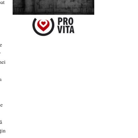
pat
e
r
nei
a
ce
ă
țin