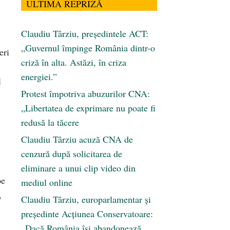
ULTIMA REPRIZĂ
Claudiu Târziu, președintele ACT:
„Guvernul împinge România dintr-o
eri
criză în alta. Astăzi, în criza
energiei.”
l
Protest împotriva abuzurilor CNA:
„Libertatea de exprimare nu poate fi
redusă la tăcere
Claudiu Târziu acuză CNA de
cenzură după solicitarea de
eliminare a unui clip video din
pe
mediul online
,
Claudiu Târziu, europarlamentar și
președinte Acțiunea Conservatoare:
„Dacă România își abandonează