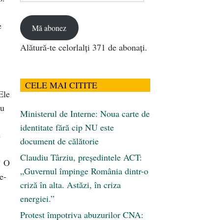
email
e
Mă abonez
Alătură-te celorlalți 371 de abonați.
CELE MAI CITITE
Ele
nu
Ministerul de Interne: Noua carte de
identitate fără cip NU este
e
document de călătorie
Claudiu Târziu, președintele ACT:
! O
„Guvernul împinge România dintr-o
e-
criză în alta. Astăzi, în criza
energiei.”
Protest împotriva abuzurilor CNA: