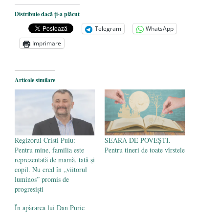
Dezvăluiri cutremurătoare despre
Distribuie dacă ți-a plăcut
președintele Ucrainei, Volodymyr
Telegram
WhatsApp
Zelensky
- 13 mai 2026
Imprimare
Statul care servește Națiunea
- 21 aprilie
2026
Legea Vexler produce efecte. Bustul
Articole similare
poetului Octavian Goga, înlăturat din Iași
- 16 aprilie 2026
Regizorul Cristi Puiu:
SEARA DE POVEŞTI.
Pentru mine, familia este
Pentru tineri de toate vîrstele
reprezentată de mamă, tată și
copil. Nu cred în „viitorul
luminos” promis de
progresiști
În apărarea lui Dan Puric