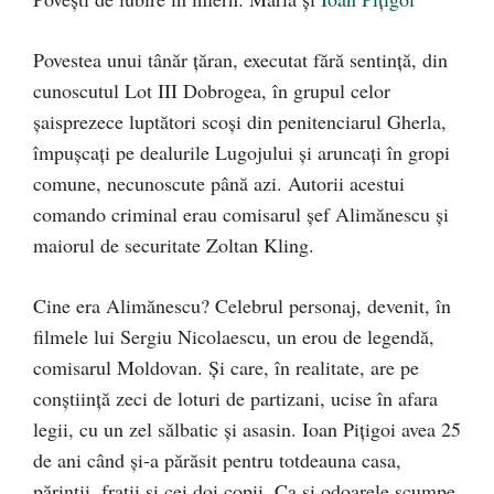
Povestea unui tânăr ţăran, executat fără sentinţă,
din
cunoscutul Lot III Dobrogea, în grupul celor
şaisprezece luptători scoşi din penitenciarul Gherla,
împuşcaţi pe dealurile Lugojului şi aruncaţi în gropi
comune, necunoscute până azi. Autorii acestui
comando criminal erau comisarul şef Alimănescu şi
maiorul de securitate Zoltan Kling.
Cine era Alimănescu? Celebrul personaj, devenit, în
filmele lui Sergiu Nicolaescu, un erou de legendă,
comisarul Moldovan. Şi care, în realitate, are pe
conştiinţă zeci de loturi de partizani, ucise în afara
legii, cu un zel sălbatic şi asasin. Ioan Piţigoi avea 25
de ani când şi-a părăsit pentru totdeauna casa,
părinţii, fraţii şi cei doi copii. Ca şi odoarele scumpe