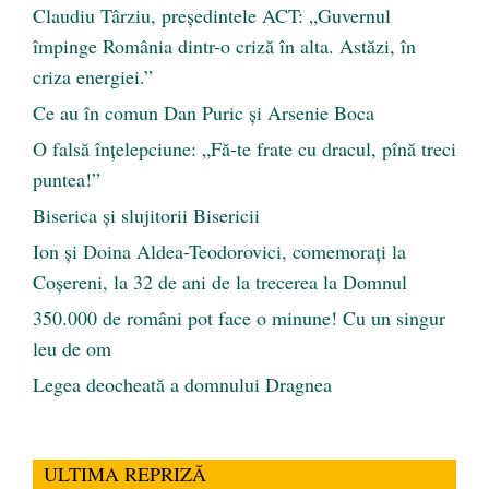
Claudiu Târziu, președintele ACT: „Guvernul
împinge România dintr-o criză în alta. Astăzi, în
criza energiei.”
Ce au în comun Dan Puric şi Arsenie Boca
O falsă înțelepciune: „Fă-te frate cu dracul, pînă treci
puntea!”
Biserica și slujitorii Bisericii
Ion și Doina Aldea-Teodorovici, comemorați la
Coșereni, la 32 de ani de la trecerea la Domnul
350.000 de români pot face o minune! Cu un singur
leu de om
Legea deocheată a domnului Dragnea
ULTIMA REPRIZĂ