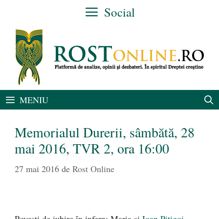
Sari
Social
la
conținut
MENIU
Memorialul Durerii, sâmbătă, 28
mai 2016, TVR 2, ora 16:00
27 mai 2016
de
Rost Online
Poveşti de iubire în infern: Maria şi
Ioan Piţigoi