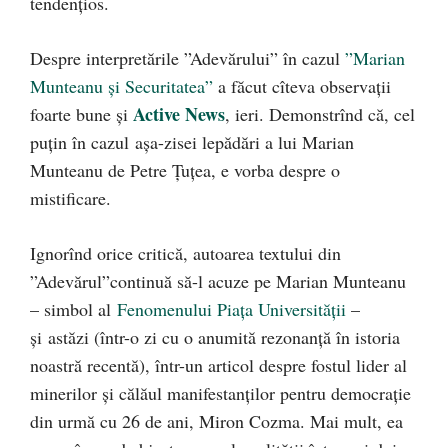
tendențios.
Despre interpretările ”Adevărului” în cazul
”Marian
Munteanu și Securitatea”
a făcut cîteva observații
Active News
foarte bune și
, ieri. Demonstrînd că, cel
puțin în cazul așa-zisei lepădări a lui Marian
Munteanu de Petre Țuțea, e vorba despre o
mistificare.
Ignorînd orice critică, autoarea textului din
”Adevărul”continuă să-l acuze pe Marian Munteanu
– simbol al
Fenomenului Piața Universității
–
și astăzi (într-o zi cu o anumită rezonanță în istoria
noastră recentă), într-un articol despre fostul lider al
minerilor și călăul manifestanților pentru democrație
din urmă cu 26 de ani, Miron Cozma. Mai mult, ea