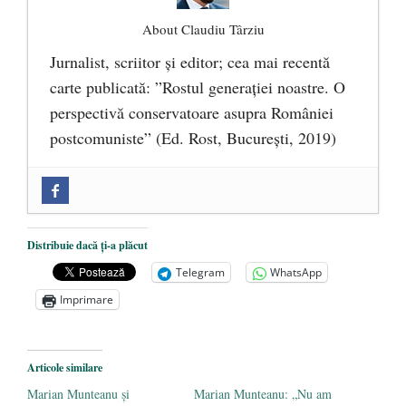
About Claudiu Târziu
Jurnalist, scriitor şi editor; cea mai recentă
carte publicată: ”Rostul generației noastre. O
perspectivă conservatoare asupra României
postcomuniste” (Ed. Rost, București, 2019)
„Microbuzele de aur” ale PNRR: Claudiu
Târziu cere anchetă a Parchetului
European și reforme pentru a bloca
Distribuie dacă ți-a plăcut
achizițiile la suprapreț
- 13 august 2025
Telegram
WhatsApp
Dragi prieteni din Constanța
- 12 august
Imprimare
2025
România nu știe să își folosească și să își
Articole similare
protejeze resursele
- 11 august 2025
Marian Munteanu și
Marian Munteanu: „Nu am