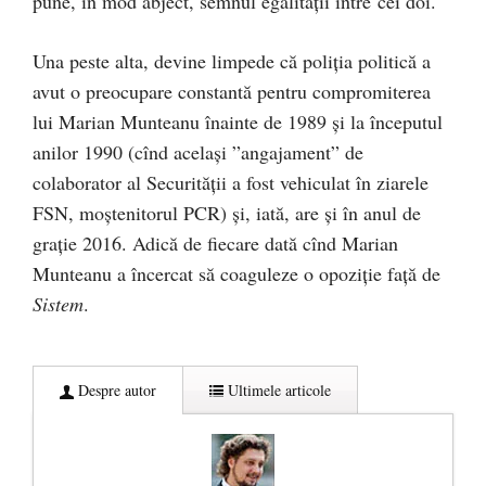
pune, în mod abject, semnul egalității între cei doi.
Una peste alta, devine limpede că poliția politică a
avut o preocupare constantă pentru compromiterea
lui Marian Munteanu înainte de 1989 și la începutul
anilor 1990 (cînd același ”angajament” de
colaborator al Securității a fost vehiculat în ziarele
FSN, moștenitorul PCR) și, iată, are și în anul de
grație 2016. Adică de fiecare dată cînd Marian
Munteanu a încercat să coaguleze o opoziție față de
Sistem
.
Despre autor
Ultimele articole