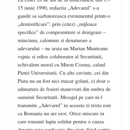
15 iunie 1990, redactia „Adevarul” s-a
gandit sa sarbatoreasca evenimentul printr-o
„demistificare”: prin (citez) „mijloace
specifice” de compromitere si denigrare –
minciuna, calomnie si denaturare a
adevarului – ne arata un Marian Munteanu
vajnic si odios colaborator al Securitatii,
echivalent moral cu Miron Cozma, calaul
Pietei Universitatii. Cu alte cuvinte, cei din
Piata nu au fost nici macar golani, ci doar o
adunatura de fraieri manevrati din umbra de
oamenii Securitatii. Mesajul pe care ni-l
transmite „Adevarul” in aceasta zi trista este
ca Romania nu are eroi. Orice miscare in
care romanii lupta solidar pentru o cauza
dreapta este confiscata din start, fiind sortita