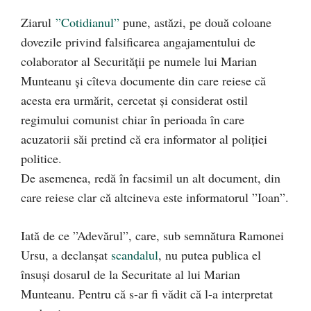
Ziarul
”Cotidianul”
pune, astăzi, pe două coloane
dovezile privind falsificarea angajamentului de
colaborator al Securității pe numele lui Marian
Munteanu și cîteva documente din care reiese că
acesta era urmărit, cercetat și considerat ostil
regimului comunist chiar în perioada în care
acuzatorii săi pretind că era informator al poliției
politice.
De asemenea, redă în facsimil un alt document, din
care reiese clar că a
ltcineva este informatorul ”Ioan”.
Iată de ce ”Adevărul”, care, sub semnătura Ramonei
Ursu, a declanșat
scandalul
, nu putea publica el
însuși dosarul de la Securitate al lui Marian
Munteanu. Pentru că s-ar fi vădit că l-a interpretat