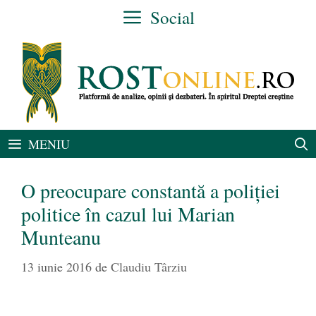
Sari
Social
la
conținut
MENIU
O preocupare constantă a poliției
politice în cazul lui Marian
Munteanu
13 iunie 2016
de
Claudiu Târziu