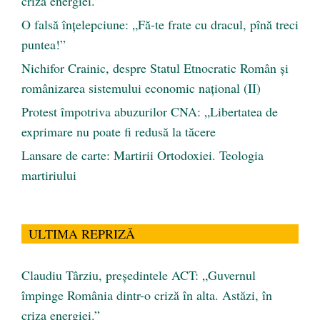
criza energiei.”
O falsă înțelepciune: „Fă-te frate cu dracul, pînă treci
puntea!”
Nichifor Crainic, despre Statul Etnocratic Român şi
românizarea sistemului economic naţional (II)
Protest împotriva abuzurilor CNA: „Libertatea de
exprimare nu poate fi redusă la tăcere
Lansare de carte: Martirii Ortodoxiei. Teologia
martiriului
ULTIMA REPRIZĂ
Claudiu Târziu, președintele ACT: „Guvernul
împinge România dintr-o criză în alta. Astăzi, în
criza energiei.”