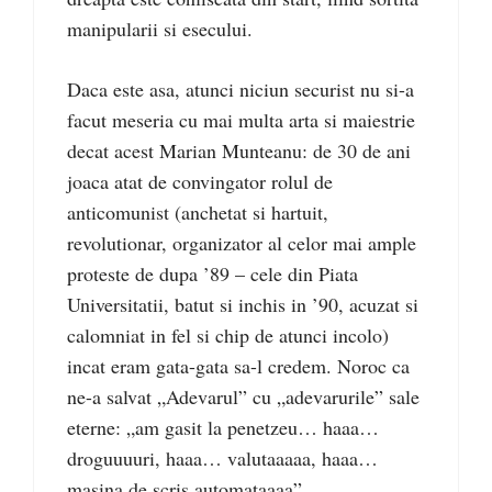
manipularii si esecului.
Daca este asa, atunci niciun securist nu si-a
facut meseria cu mai multa arta si maiestrie
decat acest Marian Munteanu: de 30 de ani
joaca atat de convingator rolul de
anticomunist (anchetat si hartuit,
revolutionar, organizator al celor mai ample
proteste de dupa ’89 – cele din Piata
Universitatii, batut si inchis in ’90, acuzat si
calomniat in fel si chip de atunci incolo)
incat eram gata-gata sa-l credem. Noroc ca
ne-a salvat „Adevarul” cu „adevarurile” sale
eterne: „am gasit la penetzeu… haaa…
droguuuuri, haaa… valutaaaaa, haaa…
masina de scris automataaaa”.