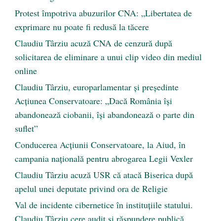
Protest împotriva abuzurilor CNA: „Libertatea de
exprimare nu poate fi redusă la tăcere
Claudiu Târziu acuză CNA de cenzură după
solicitarea de eliminare a unui clip video din mediul
online
Claudiu Târziu, europarlamentar și președinte
Acțiunea Conservatoare: „Dacă România își
abandonează ciobanii, își abandonează o parte din
suflet”
Conducerea Acțiunii Conservatoare, la Aiud, în
campania națională pentru abrogarea Legii Vexler
Claudiu Târziu acuză USR că atacă Biserica după
apelul unei deputate privind ora de Religie
Val de incidente cibernetice în instituțiile statului.
Claudiu Târziu cere audit și răspundere publică