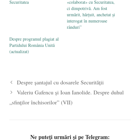
Securitatea
«colaborat» cu Securitatea,
ci dimpotrivă. Am fost
urmărit, hărțuit, anchetat și
interogat în numeroase
rânduri”
Despre programul plagiat al
Partidului România Unită
(actualizat)
Despre șantajul cu dosarele Securității
Valeriu Gafencu şi Ioan Ianolide. Despre duhul
„sfinţilor închisorilor” (VII)
Ne puteți urmări și pe Telegram: