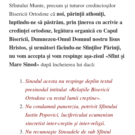
Sfîntului Munte, precum și tuturor credincioșilor
noi, părinții athoniți,
Bisericii Ortodoxe că
luptîndu-ne să păstrăm, prin ținerea cu acrivie a
credinței ortodoxe, legătura organică cu Capul
Bisericii, Dumnezeu-Omul Domnul nostru Iisus
Hristos, și următori făcîndu-ne Sfinților Părinți,
nu vom accepta și vom respinge așa-zisul «Sfînt și
Mare Sinod»
după încheierea lui dacă:
Sinodul acesta nu respinge deplin textul
presinodal intitulat «Relațiile Bisericii
Ortodoxe cu restul lumii creștine».
Nu condamnă panerezia, potrivit Sfîntului
Iustin Popovici, lucifericului ecumenism
sincretist inter-creștin și inter-religii.
Nu recunoaște Sinoadele de sub Sfîntul