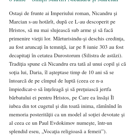
Ostaşi de frunte ai Imperiului roman, Nicandru şi
Marcian s-au hotărît, după ce L-au descoperit pe
Hristos, să nu mai slujească sub arme şi să facă
primenire vieţii lor. Mărturisindu-şi deschis credinţa,
au fost aruncaţi în temniţă, iar pe 8 iunie 303 au fost
decapitaţi în cetatea Durostorum (Silistra de astăzi).
Tradiţia spune că Nicandru era tată al unui copil şi că
soţia lui, Daria, îl aşteptase timp de 10 ani să se
întoarcă de pe cîmpul de luptă (ceea ce n-a
împiedicat-o să înţeleagă şi să preţuiască jertfa
bărbatului ei pentru Hristos, pe Care ea însăşi Îl
iubea din tot cugetul şi din toată inima, rămînînd în
memoria posterității ca un model al soției devotate și
al ceea ce un Paul Evdokimov numește, într-un
splendid eseu, „Vocația religioasă a femeii”).