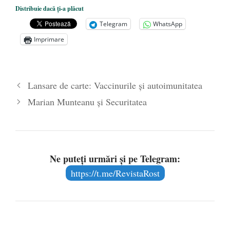
DANA KONYA-PETRIȘOR, ÎNTRU
Distribuie dacă ți-a plăcut
VEȘNICĂ POMENIRE
- 17 martie 2021
Telegram
WhatsApp
ÎNĂLȚATU-S-A!
- 28 mai 2020
Imprimare
Sic credo – Francisco Franco (1892-1975)
- 25 octombrie 2019
Lansare de carte: Vaccinurile și autoimunitatea
Marian Munteanu și Securitatea
Ne puteți urmări și pe Telegram:
https://t.me/RevistaRost