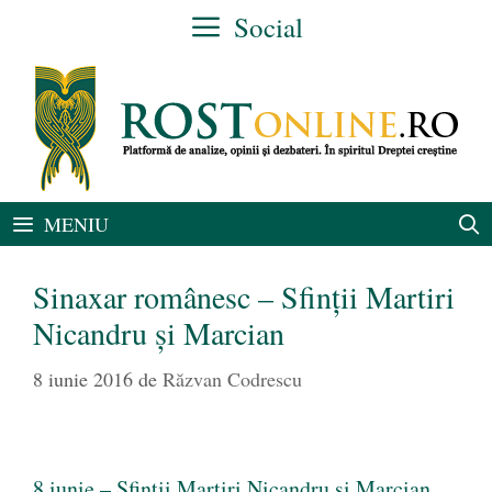
Sari
Social
la
conținut
MENIU
Sinaxar românesc – Sfinții Martiri
Nicandru și Marcian
8 iunie 2016
de
Răzvan Codrescu
8 iunie – Sfinții Martiri Nicandru și Marcian