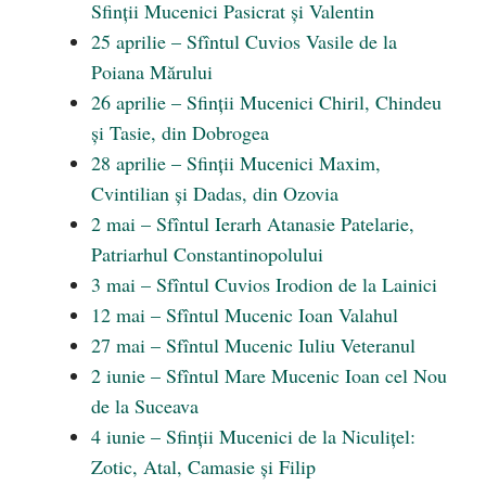
Sfinții Mucenici Pasicrat și Valentin
25 aprilie – Sfîntul Cuvios Vasile de la
Poiana Mărului
26 aprilie – Sfinții Mucenici Chiril, Chindeu
și Tasie, din Dobrogea
28 aprilie – Sfinții Mucenici Maxim,
Cvintilian și Dadas, din Ozovia
2 mai – Sfîntul Ierarh Atanasie Patelarie,
Patriarhul Constantinopolului
3 mai – Sfîntul Cuvios Irodion de la Lainici
12 mai – Sfîntul Mucenic Ioan Valahul
27 mai – Sfîntul Mucenic Iuliu Veteranul
2 iunie – Sfîntul Mare Mucenic Ioan cel Nou
de la Suceava
4 iunie – Sfinții Mucenici de la Niculițel:
Zotic, Atal, Camasie și Filip