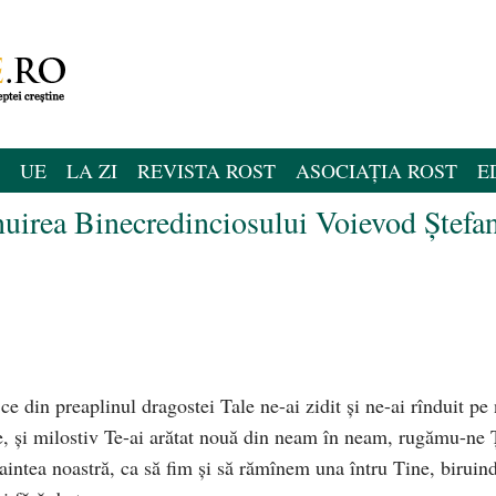
UE
LA ZI
REVISTA ROST
ASOCIAȚIA ROST
E
nuirea Binecredinciosului Voievod Ştefa
 din preaplinul dragostei Tale ne-ai zidit şi ne-ai rînduit pe 
re, şi milostiv Te-ai arătat nouă din neam în neam, rugămu-ne 
naintea noastră, ca să fim şi să rămînem una întru Tine, biruin