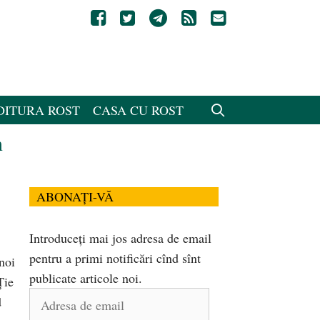
DITURA ROST
CASA CU ROST
n
ABONAȚI-VĂ
Introduceți mai jos adresa de email
pentru a primi notificări cînd sînt
noi
publicate articole noi.
Ţie
Adresa
d
de