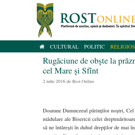
Sari
la
conținut
CULTURAL
POLITIC
RELIGIOS
Rugăciune de obşte la prăz
cel Mare şi Sfînt
2 iulie 2016
de
Rost Online
Doamne Dumnezeul părinţilor noştri, Cel ce
mădulare ale Bisericii celei dreptmăritoa
să ne întăreşti în duhul drepţilor de mai î