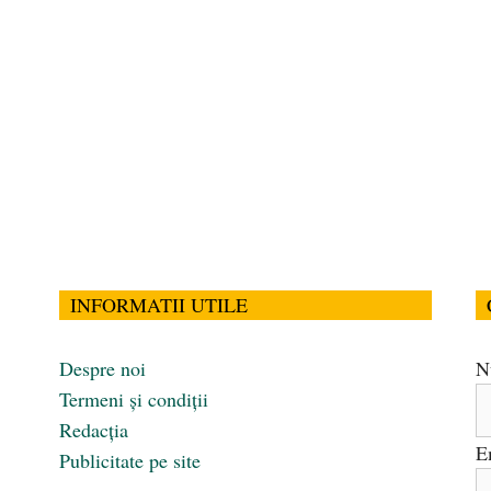
INFORMATII UTILE
Despre noi
N
Termeni și condiții
Redacția
E
Publicitate pe site