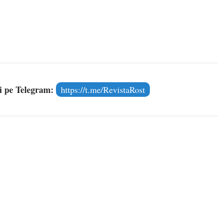
și pe Telegram:
https://t.me/RevistaRost