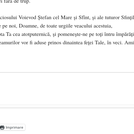
ei fără de trup.
iosului Voievod Ştefan cel Mare şi Sfînt, şi ale tuturor Sfinţi
e pe noi, Doamne, de toate urgiile veacului acestuia,
ta Ta cea atotputernică, şi pomeneşte-ne pe toţi întru împărăţ
eamurilor vor fi aduse prinos dinaintea feţei Tale, în veci. Ami
președintele Ucrainei, Volodymyr Zelensky
- 13 mai 2026
aprilie 2026
Imprimare
l poetului Octavian Goga, înlăturat din Iași
- 16 aprilie 2026