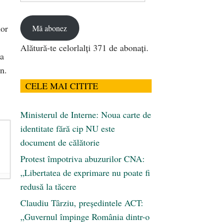
email
lor
Mă abonez
Alătură-te celorlalți 371 de abonați.
ia
n.
CELE MAI CITITE
Ministerul de Interne: Noua carte de
identitate fără cip NU este
document de călătorie
Protest împotriva abuzurilor CNA:
„Libertatea de exprimare nu poate fi
redusă la tăcere
Claudiu Târziu, președintele ACT:
„Guvernul împinge România dintr-o