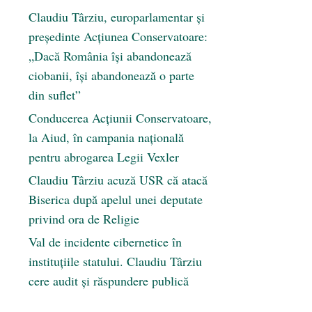
Claudiu Târziu, europarlamentar și
președinte Acțiunea Conservatoare:
„Dacă România își abandonează
ciobanii, își abandonează o parte
din suflet”
Conducerea Acțiunii Conservatoare,
la Aiud, în campania națională
pentru abrogarea Legii Vexler
Claudiu Târziu acuză USR că atacă
Biserica după apelul unei deputate
privind ora de Religie
Val de incidente cibernetice în
instituțiile statului. Claudiu Târziu
cere audit și răspundere publică