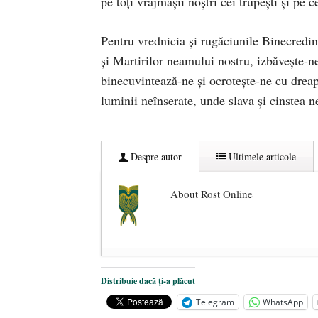
pe toţi vrăjmaşii noştri cei trupeşti şi pe c
Pentru vrednicia şi rugăciunile Binecredinc
şi Martirilor neamului nostru, izbăveşte-n
binecuvintează-ne şi ocroteşte-ne cu dreap
luminii neînserate, unde slava şi cinstea n
Despre autor
Ultimele articole
About Rost Online
Dezvăluiri cutremurătoare despre 
Distribuie dacă ți-a plăcut
Statul care servește Națiunea
- 21 
Telegram
WhatsApp
Legea Vexler produce efecte. Bustu