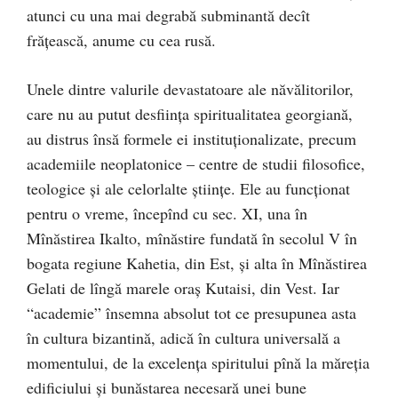
atunci cu una mai degrabă subminantă decît
frăţească, anume cu cea rusă.
Unele dintre valurile devastatoare ale năvălitorilor,
care nu au putut desfiinţa spiritualitatea georgiană,
au distrus însă formele ei instituţionalizate, precum
academiile neoplatonice – centre de studii filosofice,
teologice şi ale celorlalte ştiinţe. Ele au funcţionat
pentru o vreme, începînd cu sec. XI, una în
Mînăstirea Ikalto, mînăstire fundată în secolul V în
bogata regiune Kahetia, din Est, şi alta în Mînăstirea
Gelati de lîngă marele oraş Kutaisi, din Vest. Iar
“academie” însemna absolut tot ce presupunea asta
în cultura bizantină, adică în cultura universală a
momentului, de la excelenţa spiritului pînă la măreţia
edificiului şi bunăstarea necesară unei bune