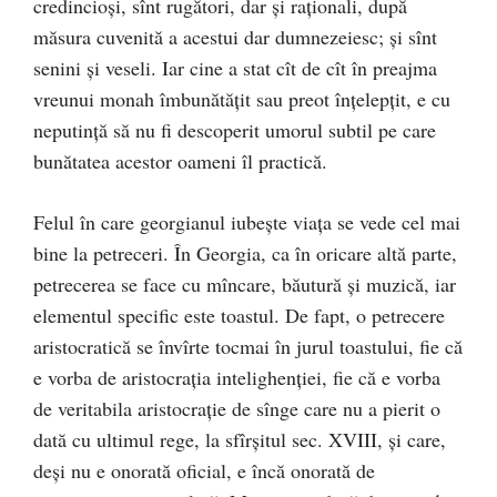
credincioşi, sînt rugători, dar şi raţionali, după
măsura cuvenită a acestui dar dumnezeiesc; şi sînt
senini şi veseli. Iar cine a stat cît de cît în preajma
vreunui monah îmbunătăţit sau preot înţelepţit, e cu
neputinţă să nu fi descoperit umorul subtil pe care
bunătatea acestor oameni îl practică.
Felul în care georgianul iubeşte viaţa se vede cel mai
bine la petreceri. În Georgia, ca în oricare altă parte,
petrecerea se face cu mîncare, băutură şi muzică, iar
elementul specific este toastul. De fapt, o petrecere
aristocratică se învîrte tocmai în jurul toastului, fie că
e vorba de aristocraţia intelighenţiei, fie că e vorba
de veritabila aristocraţie de sînge care nu a pierit o
dată cu ultimul rege, la sfîrşitul sec. XVIII, şi care,
deşi nu e onorată oficial, e încă onorată de