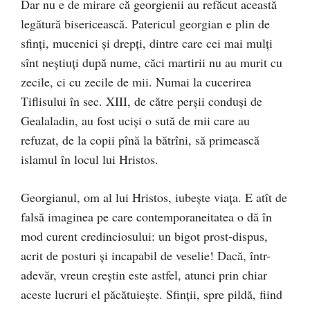
Dar nu e de mirare că georgienii au refăcut această
legătură bisericească. Patericul georgian e plin de
sfinţi, mucenici şi drepţi, dintre care cei mai mulţi
sînt neştiuţi după nume, căci martirii nu au murit cu
zecile, ci cu zecile de mii. Numai la cucerirea
Tiflisului în sec. XIII, de către perşii conduşi de
Gealaladin, au fost ucişi o sută de mii care au
refuzat, de la copii pînă la bătrîni, să primească
islamul în locul lui Hristos.
Georgianul, om al lui Hristos, iubeşte viaţa. E atît de
falsă imaginea pe care contemporaneitatea o dă în
mod curent credinciosului: un bigot prost-dispus,
acrit de posturi şi incapabil de veselie! Dacă, într-
adevăr, vreun creştin este astfel, atunci prin chiar
aceste lucruri el păcătuieşte. Sfinţii, spre pildă, fiind