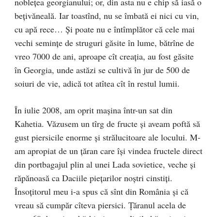
nobleţea georgianului; or, din asta nu e chip să iasă o
beţivăneală. Iar toastînd, nu se îmbată ei nici cu vin,
cu apă rece… Şi poate nu e întîmplător că cele mai
vechi seminţe de struguri găsite în lume, bătrîne de
vreo 7000 de ani, aproape cît creaţia, au fost găsite
în Georgia, unde astăzi se cultivă în jur de 500 de
soiuri de vie, adică tot atîtea cît în restul lumii.
În iulie 2008, am oprit maşina într-un sat din
Kahetia. Văzusem un tîrg de fructe şi aveam poftă să
gust piersicile enorme şi strălucitoare ale locului. M-
am apropiat de un ţăran care îşi vindea fructele direct
din portbagajul plin al unei Lada sovietice, veche şi
răpănoasă ca Daciile pieţarilor noştri cinstiţi.
Însoţitorul meu i-a spus că sînt din România şi că
vreau să cumpăr cîteva piersici. Ţăranul acela de