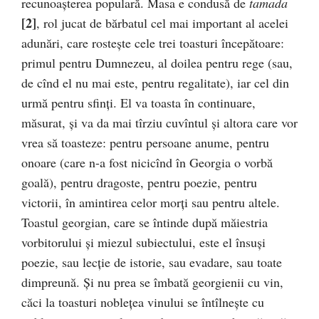
recunoaşterea populară. Masa e condusă de
tamada
[2]
, rol jucat de bărbatul cel mai important al acelei
adunări, care rosteşte cele trei toasturi începătoare:
primul pentru Dumnezeu, al doilea pentru rege (sau,
de cînd el nu mai este, pentru regalitate), iar cel din
urmă pentru sfinţi. El va toasta în continuare,
măsurat, şi va da mai tîrziu cuvîntul şi altora care vor
vrea să toasteze: pentru persoane anume, pentru
onoare (care n-a fost nicicînd în Georgia o vorbă
goală), pentru dragoste, pentru poezie, pentru
victorii, în amintirea celor morţi sau pentru altele.
Toastul georgian, care se întinde după măiestria
vorbitorului şi miezul subiectului, este el însuşi
poezie, sau lecţie de istorie, sau evadare, sau toate
dimpreună. Şi nu prea se îmbată georgienii cu vin,
căci la toasturi nobleţea vinului se întîlneşte cu