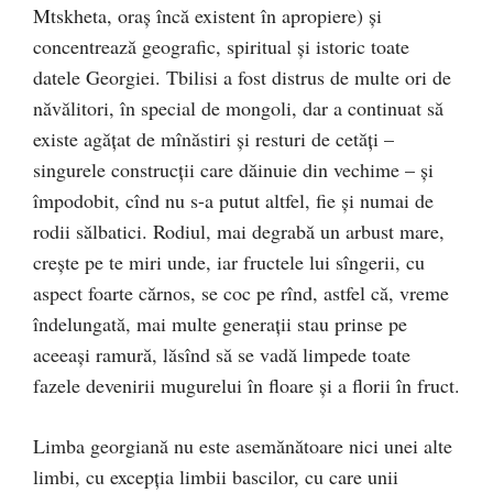
Mtskheta, oraş încă existent în apropiere) şi
concentrează geografic, spiritual şi istoric toate
datele Georgiei. Tbilisi a fost distrus de multe ori de
năvălitori, în special de mongoli, dar a continuat să
existe agăţat de mînăstiri şi resturi de cetăţi –
singurele construcţii care dăinuie din vechime – şi
împodobit, cînd nu s-a putut altfel, fie şi numai de
rodii sălbatici. Rodiul, mai degrabă un arbust mare,
creşte pe te miri unde, iar fructele lui sîngerii, cu
aspect foarte cărnos, se coc pe rînd, astfel că, vreme
îndelungată, mai multe generaţii stau prinse pe
aceeaşi ramură, lăsînd să se vadă limpede toate
fazele devenirii mugurelui în floare şi a florii în fruct.
Limba georgiană nu este asemănătoare nici unei alte
limbi, cu excepţia limbii bascilor, cu care unii