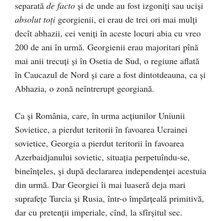
separată
de facto
şi de unde au fost izgoniţi sau ucişi
absolut toţi
georgienii, ei erau de trei ori mai mulţi
decît abhazii, cei veniţi în aceste locuri abia cu vreo
200 de ani în urmă. Georgienii erau majoritari pînă
mai anii trecuţi şi în Osetia de Sud, o regiune aflată
în Caucazul de Nord şi care a fost dintotdeauna, ca şi
Abhazia, o zonă neîntrerupt georgiană.
Ca şi România, care, în urma acţiunilor Uniunii
Sovietice, a pierdut teritorii în favoarea Ucrainei
sovietice, Georgia a pierdut teritorii în favoarea
Azerbaidjanului sovietic, situaţia perpetuîndu-se,
bineînţeles, şi după declararea independenţei acestuia
din urmă. Dar Georgiei îi mai luaseră deja mari
suprafeţe Turcia şi Rusia, într-o împărţeală primitivă,
dar cu pretenţii imperiale, cînd, la sfîrşitul sec.