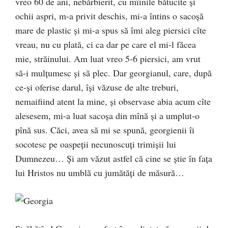
vreo 60 de ani, nebărbierit, cu mîinile bătucite şi
ochii aspri, m-a privit deschis, mi-a întins o sacoşă
mare de plastic şi mi-a spus să îmi aleg piersici cîte
vreau, nu cu plată, ci ca dar pe care el mi-l făcea
mie, străinului. Am luat vreo 5-6 piersici, am vrut
să-i mulţumesc şi să plec. Dar georgianul, care, după
ce-şi oferise darul, îşi văzuse de alte treburi,
nemaifiind atent la mine, şi observase abia acum cîte
alesesem, mi-a luat sacoşa din mînă şi a umplut-o
pînă sus. Căci, avea să mi se spună, georgienii îi
socotesc pe oaspeţii necunoscuţi trimişii lui
Dumnezeu… Şi am văzut astfel că cine se ştie în faţa
lui Hristos nu umblă cu jumătăţi de măsură…