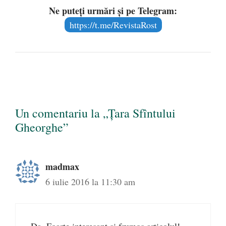
Ne puteți urmări și pe Telegram:
https://t.me/RevistaRost
Un comentariu la „Țara Sfîntului
Gheorghe”
madmax
6 iulie 2016 la 11:30 am