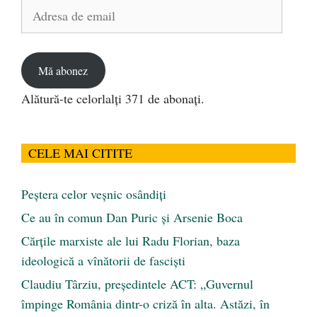
Adresa
de
email
Mă abonez
Alătură-te celorlalți 371 de abonați.
CELE MAI CITITE
Peştera celor veşnic osândiţi
Ce au în comun Dan Puric şi Arsenie Boca
Cărţile marxiste ale lui Radu Florian, baza
ideologică a vînătorii de fascişti
Claudiu Târziu, președintele ACT: „Guvernul
împinge România dintr-o criză în alta. Astăzi, în