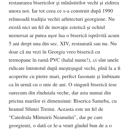
restaurarea bisericilor şi mînăstirilor vechi şi zidirea
unora noi. Iar tot ceea ce s-a construit după 1990
reînnoadă tradiţia vechii arhitecturi georgiene. Nu
există nici un fel de inovaţie estetică şi ochiul
neexersat ar putea uşor lua o biserică isprăvită acum
5 ani drept una din sec. XIV, restaurată sau nu. Nu
doar că nu vezi în Georgia vreo biserică cu
termopane în ramă PVC (halal nume!), ci sînt unele
ridicate întrutotul după meşteşugul vechi, pînă la a fi
acoperite cu pietre mari, perfect fasonate şi îmbinate
ca în urmă cu o mie de ani. O singură biserică iese
oarecum din rînduiala veche, dar asta numai din
pricina marilor ei dimensiuni: Biserica Sameba, cu
hramul Sfintei Treimi. Aceasta este un fel de
“Catedrala Mîntuirii Neamului”, dar pe care
georgienii, o dată ce le-a venit gîndul bun de a o