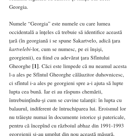
Georgia.
Numele “Georgia” este numele cu care lumea
occidentală a înţeles că trebuie să identifice această
ţară (în georgiană i se spune Sakartvelo, adică ţara
kartvelebi
-lor, cum se numesc, pe ei înşişi,
georgienii), ea fiind cu adevărat ţara Sfîntului
[1]
Gheorghe
. Căci este limpede că nu neamul acesta
l-a ales pe Sfîntul Gheorghe călăuzitor duhovnicesc,
ci sfîntul i-a ales pe georgieni spre a-i ajuta să lupte
lupta cea bună. Iar ei au răspuns chemării,
întrebuinţîndu-şi cum se cuvine talanţii: în lupta cu
balaurul, indiferent de întruchiparea lui. Eroismul lor
nu trăieşte numai în documente istorice şi patericale,
pentru că începînd cu războiul abhaz din 1991-1993
georgienii şi-au umplut din nou această măsură,