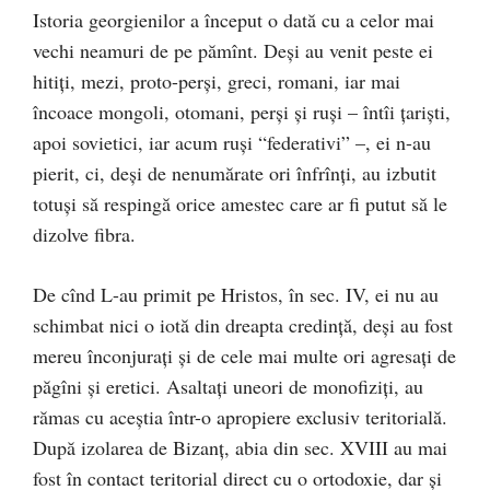
Istoria georgienilor a început o dată cu a celor mai
vechi neamuri de pe pămînt. Deşi au venit peste ei
hitiţi, mezi, proto-perşi, greci, romani, iar mai
încoace mongoli, otomani, perşi şi ruşi – întîi ţarişti,
apoi sovietici, iar acum ruşi “federativi” –, ei n-au
pierit, ci, deşi de nenumărate ori înfrînţi, au izbutit
totuşi să respingă orice amestec care ar fi putut să le
dizolve fibra.
De cînd L-au primit pe Hristos, în sec. IV, ei nu au
schimbat nici o iotă din dreapta credinţă, deşi au fost
mereu înconjuraţi şi de cele mai multe ori agresaţi de
păgîni şi eretici. Asaltaţi uneori de monofiziţi, au
rămas cu aceştia într-o apropiere exclusiv teritorială.
După izolarea de Bizanţ, abia din sec. XVIII au mai
fost în contact teritorial direct cu o ortodoxie, dar şi