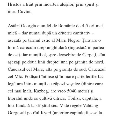
Hristos a trăit prin moartea aleşilor, prin spirit şi
întru Cuvînt.
Astăzi Georgia e un fel de Românie de 4-5 ori mai
mică – dar numai după un criteriu cantitativ –
aşezată pe ţărmul estic al Mării Negre. Ţara are o
formă oarecum dreptunghiulară (îngustată în partea
de est), iar munţii ei, spre deosebire de Carpaţi, sînt
aşezaţi pe două linii drepte: una pe graniţa de nord,
Caucazul cel Mare, alta pe graniţa de sud, Caucazul
cel Mic. Podişuri întinse şi în mare parte fertile fac
legătura între munţii cu zăpezi veşnice (dintre care
cel mai înalt, Kazbeg, are vreo 5040 metri) şi
litoralul unde se cultivă citrice. Tbilisi, capitala, a
fost fundată la sfîrşitul sec. V de regele Vahtang
Gorgasali pe rîul Kvari (anterior capitala fusese la