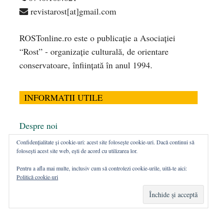
revistarost[at]gmail.com
ROSTonline.ro este o publicaţie a Asociaţiei
“Rost” - organizaţie culturală, de orientare
conservatoare, înfiinţată în anul 1994.
INFORMATII UTILE
Despre noi
Termeni și condiții
Confidențialitate și cookie-uri: acest site folosește cookie-uri. Dacă continui să
folosești acest site web, ești de acord cu utilizarea lor.
Redacția
Publicitate pe site
Pentru a afla mai multe, inclusiv cum să controlezi cookie-urile, uită-te aici:
Politică cookie-uri
CONTACT