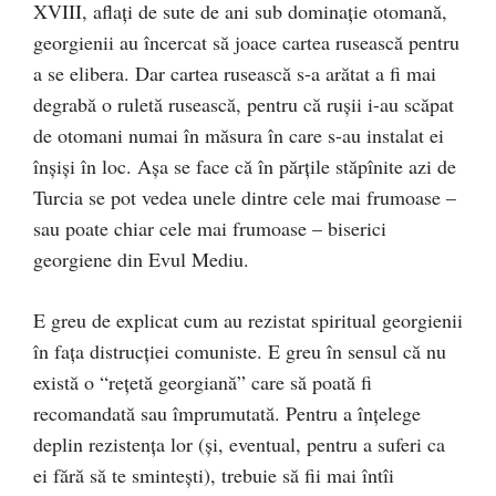
XVIII, aflaţi de sute de ani sub dominaţie otomană,
georgienii au încercat să joace cartea rusească pentru
a se elibera. Dar cartea rusească s-a arătat a fi mai
degrabă o ruletă rusească, pentru că ruşii i-au scăpat
de otomani numai în măsura în care s-au instalat ei
înşişi în loc. Aşa se face că în părţile stăpînite azi de
Turcia se pot vedea unele dintre cele mai frumoase –
sau poate chiar cele mai frumoase – biserici
georgiene din Evul Mediu.
E greu de explicat cum au rezistat spiritual georgienii
în faţa distrucţiei comuniste. E greu în sensul că nu
există o “reţetă georgiană” care să poată fi
recomandată sau împrumutată. Pentru a înţelege
deplin rezistenţa lor (şi, eventual, pentru a suferi ca
ei fără să te sminteşti), trebuie să fii mai întîi