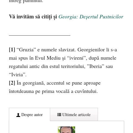
întreg pămîntul.
Vă invităm să citiți și
Georgia: Deșertul Pustnicilor
_______________________
[1]
“Gruzia” e numele slavizat. Georgienilor li s-a
mai spus în Evul Mediu şi “ivireni”, după numele
regatului antic din estul teritoriului, ”Iberia” sau
“Iviria”.
[2]
În georgiană, accentul se pune aproape
întotdeauna pe prima vocală a cuvîntului.
Despre autor
Ultimele articole