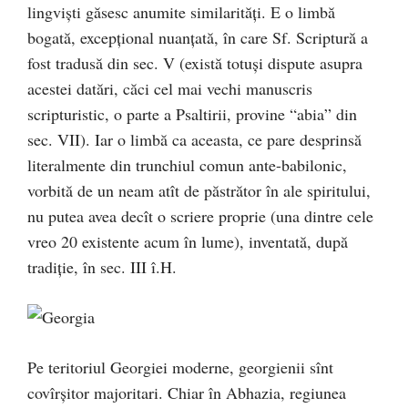
lingvişti găsesc anumite similarităţi. E o limbă
bogată, excepţional nuanţată, în care Sf. Scriptură a
fost tradusă din sec. V (există totuşi dispute asupra
acestei datări, căci cel mai vechi manuscris
scripturistic, o parte a Psaltirii, provine “abia” din
sec. VII). Iar o limbă ca aceasta, ce pare desprinsă
literalmente din trunchiul comun ante-babilonic,
vorbită de un neam atît de păstrător în ale spiritului,
nu putea avea decît o scriere proprie (una dintre cele
vreo 20 existente acum în lume), inventată, după
tradiţie, în sec. III î.H.
Pe teritoriul Georgiei moderne, georgienii sînt
covîrşitor majoritari. Chiar în Abhazia, regiunea