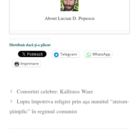
About Lucian D. Popescu
SĂ CEREM ÎNVIEREA!
- 13 aprilie 2020
Distribuie dacă ți-a plăcut
UN(E) PETIT(E) NOIR(E)
- 28 iunie
Telegram
WhatsApp
2019
Imprimare
În fond, ce este parastasul?
- 7 aprilie
2017
Convertiri celebre: Kallistos Ware
Lupta împotriva religiei prin aşa numitul “ateism-
ştiinţific” în regimul comunist