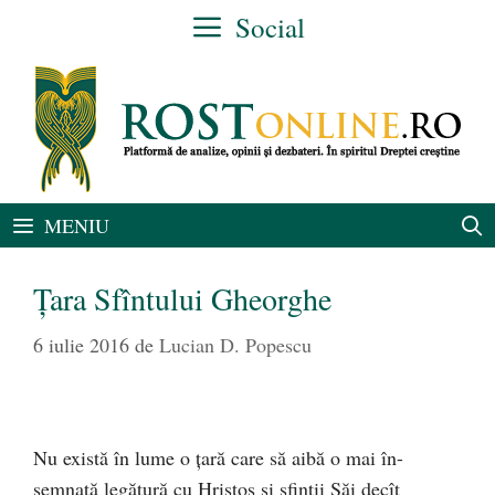
Sari
Social
la
conținut
MENIU
Țara Sfîntului Gheorghe
6 iulie 2016
de
Lucian D. Popescu
Nu există în lume o ţară care să aibă o mai în-
semnată legătură cu Hristos şi sfinţii Săi decît