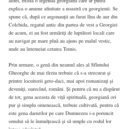
altfel, există o legendă georgiană care ar putea
explica o anume afinitate a noastră cu georgienii. Se
spune că, după ce argonauţii au furat lîna de aur din
Colchida, regatul antic din partea de vest a Georgiei
de acum, ei au fost urmăriţi de luptători locali care
au navigat pe mare pînă au ajuns pe malul vestic,
unde au întemeiat cetatea Tomis.
Prin urmare, o genă din neamul ales al Sfîntului
Gheorghe de mai tîrziu trebuie că s-a strecurat şi
printre locuitorii geto-daci, mai apoi romanizaţi şi
deveniţi, oarecînd, români. Şi pentru că nu a dispărut
de tot, gena aceasta de viţă spirituală, georgiană ori
pur şi simplu omenească, trebuie cultivată, pentru că
este gena darurilor pe care Dumnezeu i-a poruncit
omului să le înmulţească şi să umple cu rodul lor