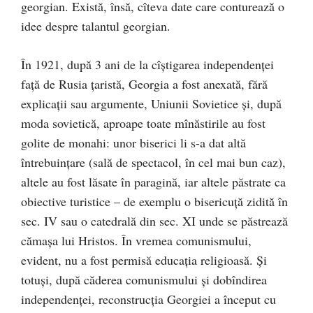
georgian. Există, însă, cîteva date care conturează o
idee despre talantul georgian.
În 1921, după 3 ani de la cîştigarea independenţei
faţă de Rusia ţaristă, Georgia a fost anexată, fără
explicaţii sau argumente, Uniunii Sovietice şi, după
moda sovietică, aproape toate mînăstirile au fost
golite de monahi: unor biserici li s-a dat altă
întrebuinţare (sală de spectacol, în cel mai bun caz),
altele au fost lăsate în paragină, iar altele păstrate ca
obiective turistice – de exemplu o bisericuţă zidită în
sec. IV sau o catedrală din sec. XI unde se păstrează
cămaşa lui Hristos. În vremea comunismului,
evident, nu a fost permisă educaţia religioasă. Şi
totuşi, după căderea comunismului şi dobîndirea
independenţei, reconstrucţia Georgiei a început cu