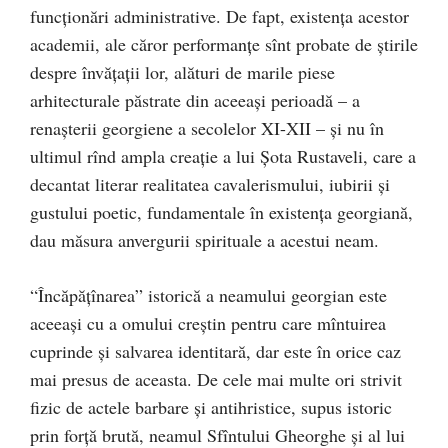
funcţionări administrative. De fapt, existenţa acestor
academii, ale căror performanţe sînt probate de ştirile
despre învăţaţii lor, alături de marile piese
arhitecturale păstrate din aceeaşi perioadă – a
renaşterii georgiene a secolelor XI-XII – şi nu în
ultimul rînd ampla creaţie a lui Şota Rustaveli, care a
decantat literar realitatea cavalerismului, iubirii şi
gustului poetic, fundamentale în existenţa georgiană,
dau măsura anvergurii spirituale a acestui neam.
“Încăpăţînarea” istorică a neamului georgian este
aceeaşi cu a omului creştin pentru care mîntuirea
cuprinde şi salvarea identitară, dar este în orice caz
mai presus de aceasta. De cele mai multe ori strivit
fizic de actele barbare şi antihristice, supus istoric
prin forţă brută, neamul Sfîntului Gheorghe şi al lui