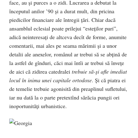
face, au şi purces a o zidi. Lucrarea a debutat la
începutul anilor ’90 şi a durat mult, din pricina
piedicilor financiare ale întregii ţări. Chiar dacă
ansamblul eclesial poate prilejui “esteţilor puri”,
adică neinteresaţi de altceva decît de forme, anumite
comentarii, mai ales pe seama mărimii şi a unor
detalii ale anexelor, românul ar trebui să se abţină de
la astfel de gînduri, căci mai întîi ar trebui să înveţe
de aici că zidirea catedralei
trebuie să-şi afle imediat
locul în inima unei capitale ortodoxe
. Şi că piatra ei
de temelie trebuie agonisită din preaplinul sufletului,
iar nu dată la o parte pretextînd sărăcia pungii ori
inoportunităţi urbanistice.