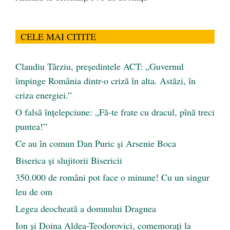
CELE MAI CITITE
Claudiu Târziu, președintele ACT: „Guvernul
împinge România dintr-o criză în alta. Astăzi, în
criza energiei.”
O falsă înțelepciune: „Fă-te frate cu dracul, pînă treci
puntea!”
Ce au în comun Dan Puric şi Arsenie Boca
Biserica și slujitorii Bisericii
350.000 de români pot face o minune! Cu un singur
leu de om
Legea deocheată a domnului Dragnea
Ion și Doina Aldea-Teodorovici, comemorați la