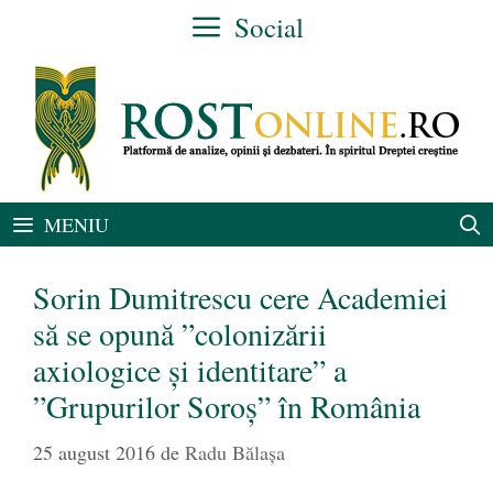
Sari
Social
la
conținut
MENIU
Sorin Dumitrescu cere Academiei
să se opună ”colonizării
axiologice și identitare” a
”Grupurilor Soroș” în România
25 august 2016
de
Radu Bălaşa