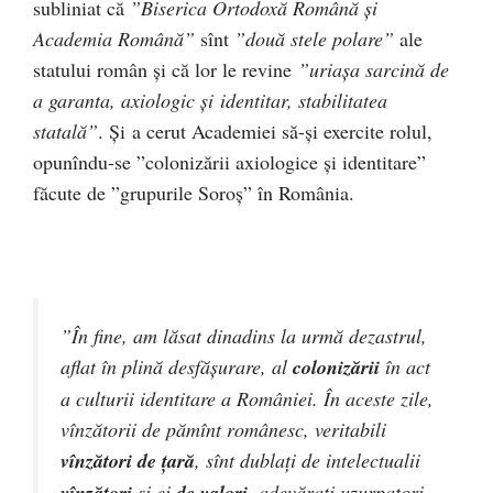
subliniat că
”Biserica Ortodoxă Română şi
Academia Română”
sînt
”două stele polare”
ale
statului român și că lor le revine
”uriaşa sarcină de
a garanta, axiologic şi identitar, stabilitatea
statală”
. Și a cerut Academiei să-și exercite rolul,
opunîndu-se ”colonizării axiologice și identitare”
făcute de ”grupurile Soroș” în România.
”În fine, am lăsat dinadins la urmă dezastrul,
aflat în plină desfăşurare, al
colonizării
în act
a culturii identitare a României. În aceste zile,
vînzătorii de pămînt românesc, veritabili
vînzători de ţară
, sînt dublaţi de intelectualii
vînzători
şi ei
de valori
, adevăraţi uzurpatori