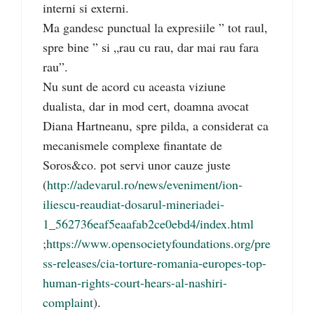
interni si externi.
Ma gandesc punctual la expresiile ” tot raul,
spre bine ” si „rau cu rau, dar mai rau fara
rau”.
Nu sunt de acord cu aceasta viziune
dualista, dar in mod cert, doamna avocat
Diana Hartneanu, spre pilda, a considerat ca
mecanismele complexe finantate de
Soros&co. pot servi unor cauze juste
(
http://adevarul.ro/news/eveniment/ion-
iliescu-reaudiat-dosarul-mineriadei-
1_562736eaf5eaafab2ce0ebd4/index.html
;
https://www.opensocietyfoundations.org/pre
ss-releases/cia-torture-romania-europes-top-
human-rights-court-hears-al-nashiri-
complaint
).