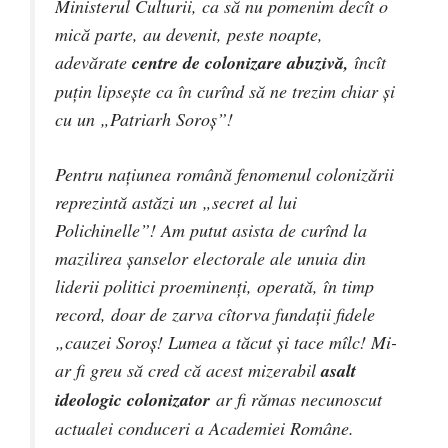
Ministerul Culturii, ca să nu pomenim decît o
mică parte, au devenit, peste noapte,
adevărate
centre de colonizare abuzivă,
încît
puţin lipseşte ca în curînd să ne trezim chiar şi
cu un „Patriarh Soroş”!
Pentru naţiunea română fenomenul colonizării
reprezintă astăzi un „secret al lui
Polichinelle”! Am putut asista de curînd la
mazilirea şanselor electorale ale unuia din
liderii politici proeminenţi, operată, în timp
record, doar de zarva cîtorva fundaţii fidele
„cauzei Soroş! Lumea a tăcut şi tace mîlc! Mi-
ar fi greu să cred că acest mizerabil
asalt
ideologic colonizator
ar fi rămas necunoscut
actualei conduceri a Academiei Române.