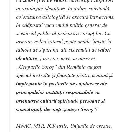
ai axiologiei identitare. În ordine spirituală,
colonizarea axiologică se execută într-ascuns,
la adăpostul vacarmului politic generat de
scenariul public al pedepsirii corupţilor. Ca
urmare, colonizatorul poate umbla liniştit la
tabloul de siguranţe ale sistemului de
valori
identitare
, fără ca cineva să observe.
„Grupurile Soroş” din România au fost
special instruite şi finanţate pentru
a numi şi
implementa în posturile de conducere ale
principalelor instituţii responsabile cu
orientarea culturii spirituale persoane şi
simpatizanţi devotaţi „cauzei Soroş”
!
MNAC, MŢR, ICR-urile, Uniunile de creaţie,