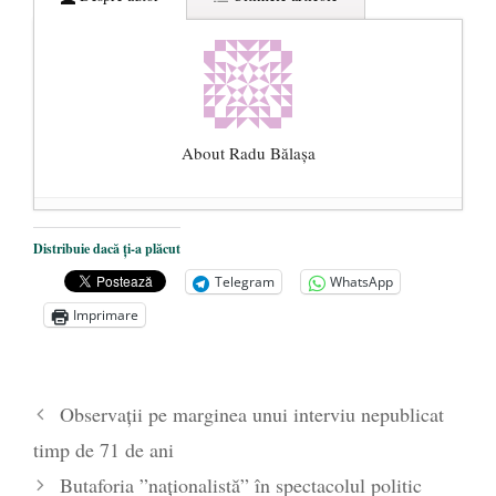
About Radu Bălaşa
Șase măsuri pentru primenirea clasei
Distribuie dacă ți-a plăcut
politice românești
- 10 noiembrie 2020
Telegram
WhatsApp
Într-o țară în care se fură miliarde de euro,
Imprimare
memoria rezistenței anticomuniste este
considerată prea scumpă
- 4 iunie 2020
Libertatea cetățeanului vs. ”educația
Observații pe marginea unui interviu nepublicat
sexuală” și obligativitatea vaccinării
- 3
timp de 71 de ani
iunie 2020
Butaforia ”naționalistă” în spectacolul politic