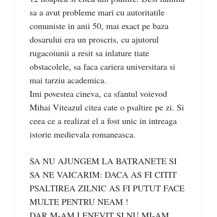
sa a avut probleme mari cu autoritatile
comuniste in anii 50, mai exact pe baza
dosarului era un proscris, cu ajutorul
rugacoiunii a resit sa inlature tiate
obstacolele, sa faca cariera universitara si
mai tarziu academica.
Imi povestea cineva, ca sfantul voievod
Mihai Viteazul citea cate o psaltire pe zi. Si
ceea ce a realizat el a fost unic in intreaga
istorie medievala romaneasca.
SA NU AJUNGEM LA BATRANETE SI
SA NE VAICARIM: DACA AS FI CITIT
PSALTIREA ZILNIC AS FI PUTUT FACE
MULTE PENTRU NEAM !
DAR M-AM LENEVIT SI NU MI-AM